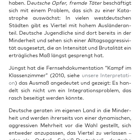
haben. D
eut­sche Opfer, frem­de Täter
beschäf­tigt
sich mit einem Pro­blem, das sich zu einer Kata­
stro­phe aus­wächst: In vie­len west­deut­schen
Städ­ten gibt es Vier­tel mit hohem Aus­län­der­an­
teil. Deut­sche Jugend­li­che sind dort bereits in der
Min­der­heit und sehen sich einer All­tags­ag­gres­si­vi­
tät aus­ge­setzt, die an Inten­si­tät und Bru­ta­li­tät ein
erträg­li­ches Maß längst gesprengt hat.
Jüngst hat die Fern­seh­do­ku­men­ta­ti­on “Kampf im
Klas­sen­zim­mer” (2010, sie­he
unse­re Inter­pre­ta­ti­
on
) das Aus­maß ange­deu­tet und gezeigt: Es han­
delt sich nicht um ein Inte­gra­ti­ons­pro­blem, das
rasch besei­tigt wer­den könnte.
Deut­sche gera­ten im eige­nen Land in die Min­der­
heit und wer­den ihrer­seits von einer dyna­mi­schen,
aggres­si­ven Mehr­heit vor die Wahl gestellt, sich
ent­we­der anzu­pas­sen, das Vier­tel zu ver­las­sen –