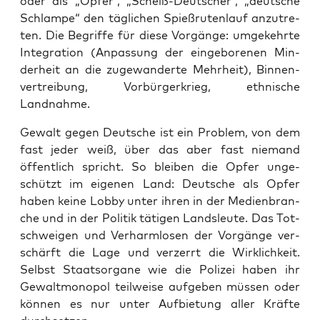
oder als „Opfer“, „Scheiß-Deut­scher“, „deut­sche
Schlam­pe“ den täg­li­chen Spieß­ru­ten­lauf anzu­tre­
ten. Die Begrif­fe für die­se Vor­gän­ge: umge­kehr­te
Inte­gra­ti­on (Anpas­sung der ein­ge­bo­re­nen Min­
der­heit an die zuge­wan­der­te Mehr­heit), Bin­nen­
ver­trei­bung, Vor­bür­ger­krieg, eth­ni­sche
Landnahme.
Gewalt gegen Deut­sche ist ein Pro­blem, von dem
fast jeder weiß, über das aber fast nie­mand
öffent­lich spricht. So blei­ben die Opfer unge­
schützt im eige­nen Land: Deut­sche als Opfer
haben kei­ne Lob­by unter ihren in der Medi­en­bran­
che und in der Poli­tik täti­gen Lands­leu­te. Das Tot­
schwei­gen und Ver­harm­lo­sen der Vor­gän­ge ver­
schärft die Lage und ver­zerrt die Wirk­lich­keit.
Selbst Staats­or­ga­ne wie die Poli­zei haben ihr
Gewalt­mo­no­pol teil­wei­se auf­ge­ben müs­sen oder
kön­nen es nur unter Auf­bie­tung aller Kräf­te