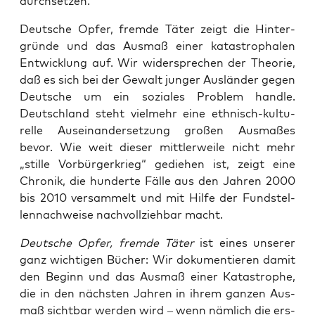
durchsetzen.
Deut­sche Opfer, frem­de Täter zeigt die Hin­ter­
grün­de und das Aus­maß einer kata­stro­pha­len
Ent­wick­lung auf. Wir wider­spre­chen der Theo­rie,
daß es sich bei der Gewalt jun­ger Aus­län­der gegen
Deut­sche um ein sozia­les Pro­blem hand­le.
Deutsch­land steht viel­mehr eine eth­nisch-kul­tu­
rel­le Aus­ein­an­der­set­zung gro­ßen Aus­ma­ßes
bevor. Wie weit die­ser mitt­ler­wei­le nicht mehr
„stil­le Vor­bür­ger­krieg“ gedie­hen ist, zeigt eine
Chro­nik, die hun­der­te Fäl­le aus den Jah­ren 2000
bis 2010 ver­sam­melt und mit Hil­fe der Fund­stel­
len­nach­wei­se nach­voll­zieh­bar macht.
Deut­sche Opfer, frem­de Täter
ist eines unse­rer
ganz wich­ti­gen Bücher: Wir doku­men­tie­ren damit
den Beginn und das Aus­maß einer Kata­stro­phe,
die in den nächs­ten Jah­ren in ihrem gan­zen Aus­
maß sicht­bar wer­den wird – wenn näm­lich die ers­