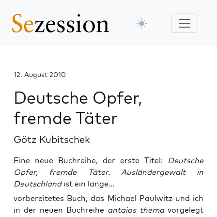
12. August 2010
Deutsche Opfer,
fremde Täter
Götz Kubitschek
Eine neue Buchreihe, der erste Titel:
Deutsche
Opfer, fremde Täter. Ausländergewalt in
Deutschland
ist ein lange...
vor­be­rei­te­tes Buch, das Micha­el Paul­witz und ich
in der neu­en Buch­rei­he
antai­os the­ma
vor­ge­legt