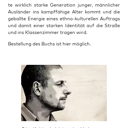
te wirk­lich star­ke Gene­ra­ti­on jun­ger, männ­li­cher
Aus­län­der ins kampf­fä­hi­ge Alter kommt und die
geball­te Ener­gie eines eth­no-kul­tu­rel­len Auf­trags
und damit einer star­ken Iden­ti­tät auf die Stra­ße
und ins Klas­sen­zim­mer tra­gen wird.
Bestel­lung des Buchs ist hier möglich.