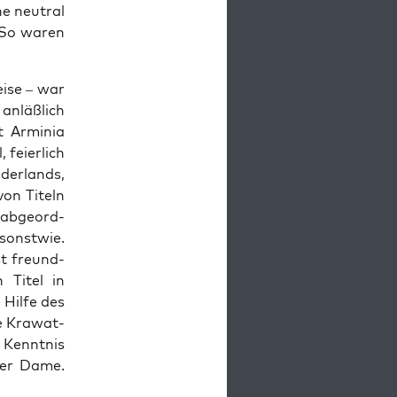
he neu­tral
: So waren
i­se – war
anläß­lich
t Armi­nia
 fei­er­lich
der­lands,
von Titeln
­ab­ge­ord­
sonst­wie.
st freund­
n Titel in
Hil­fe des
ne Kra­wat­
 Kennt­nis
 der Dame.