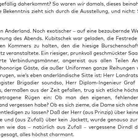
gefäl­lig daher­kommt? So waren
wir
damals, die­ses bei­na­
ne Bekennt­nis zieht sich durch die Aus­stel­lung, und nicht
in Ander­land. Noch exo­ti­scher – auf eine bezau­bern­de We
mung des Abends. Kubit­schek war gela­den, die Fest­re­de 
en Kom­mers zu hal­ten, den die hie­si­ge Bur­schen­schaf
z ver­an­stal­te­te. Ein rie­si­ger, prunk­voll geschmück­ter Saal,
er­te Ver­bin­dungs­män­ner, ange­reist aus allen Tei­len An
hono­ri­ge Gäs­te, die außer Uni­for­men gan­ze Rei­hun­gen 
ru­gen, wie’s eben ander­län­di­sche Sit­te ist: Herr Land­rats
gis­ter Bri­ga­dier sound­so, Herr Diplom-Inge­nieur Graf 
s, der­ma­ßen aus der Zeit gefal­len, trug sich etli­che höch
ge­tra­ge­ne Rügen ein: Ob man den eige­nen, feh­len­de
and ver­ges­sen habe? Ob es sich zie­me, die Dame sich ohne 
nt­le­di­gen zu las­sen? Daß der Herr (aus Prin­zip) über kei­
­ge und (aus Zufall) über kein Jackett, wur­de genau­so zur
 wie das – natür­lich aus Zufall – ver­ges­se­ne Dirndl
 gesagt, alles höchst charmant.