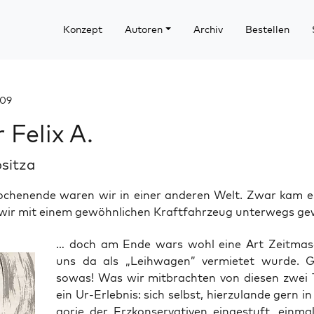
Konzept
Autoren
Archiv
Bestellen
009
 Felix A.
ositza
chenende waren wir in einer anderen Welt. Zwar kam es
 wir mit einem gewöhnlichen Kraftfahrzeug unterwegs gew
… doch am Ende wars wohl eine Art Zeit­ma­sch
uns da als „Leih­wa­gen” ver­mie­tet wur­de. G
sowas! Was wir mit­brach­ten von die­sen zwei 
ein Ur-Erleb­nis: sich selbst, hier­zu­lan­de gern i
go­rie der Erz­kon­ser­va­ti­ven ein­ge­stuft, ein­m