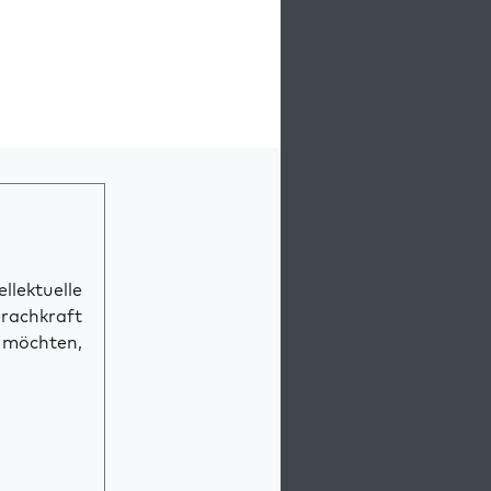
llektuelle
prachkraft
n möchten,