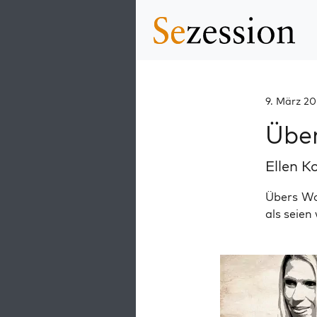
9. März 2
Über
Ellen K
Übers Wo
als seien