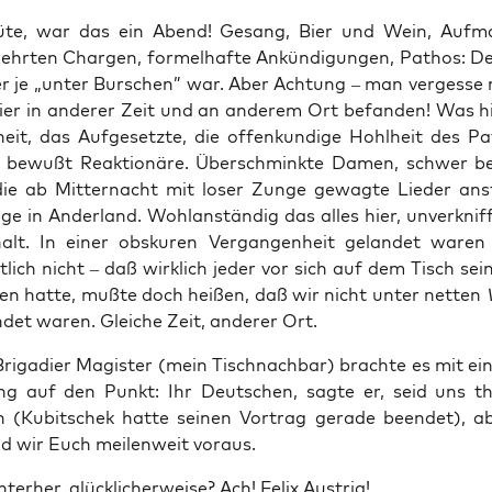
üte, war das ein Abend! Gesang, Bier und Wein, Auf­m
ehr­ten Char­gen, for­mel­haf­te Ankün­di­gun­gen, Pathos: De
r je „unter Bur­schen” war. Aber Ach­tung – man ver­ges­se 
ier in ande­rer Zeit und an ande­rem Ort befan­den! Was hie
­heit, das Auf­ge­setz­te, die offen­kun­di­ge Hohl­heit des P
u bewußt Reak­tio­nä­re. Über­schmink­te Damen, schwer be
die ab Mit­ter­nacht mit loser Zun­ge gewag­te Lie­der an
i­ge in Ander­land. Wohl­an­stän­dig das alles hier, unver­knif­
 halt. In einer obsku­ren Ver­gan­gen­heit gelan­det ware
t­lich nicht – daß wirk­lich jeder vor sich auf dem Tisch sei
gen hat­te, muß­te doch hei­ßen, daß wir nicht unter net­ten
­det waren. Glei­che Zeit, ande­rer Ort.
ri­ga­dier Magis­ter (mein Tisch­nach­bar) brach­te es mit ein
g auf den Punkt: Ihr Deut­schen, sag­te er, seid uns the
en (Kubit­schek hat­te sei­nen Vor­trag gera­de been­det), a
nd wir Euch mei­len­weit voraus.
­ter­her, glück­li­cher­wei­se? Ach! Felix Austria!