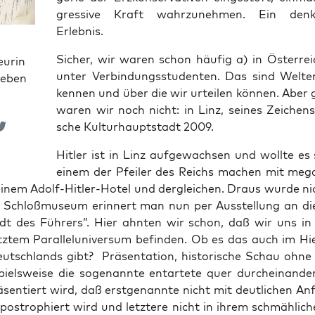
gres­si­ve Kraft wahr­zu­neh­men. Ein denk­w
Erlebnis.
Sicher, wir waren schon häu­fig a) in Öster­re
eurin
unter Ver­bin­dungs­stu­den­ten. Das sind Wel­te
ieben
ken­nen und über die wir urtei­len kön­nen. Aber 
waren wir noch nicht: in Linz, sei­nes Zei­chens
sche Kul­tur­haupt­stadt 2009.
Hit­ler ist in Linz auf­ge­wach­sen und woll­te es
einem der Pfei­ler des Reichs machen mit mega
einem Adolf-Hit­ler-Hotel und der­glei­chen. Draus wur­de ni
r Schloß­mu­se­um erin­nert man nun per Aus­stel­lung an die
dt des Füh­rers”. Hier ahn­ten wir schon, daß wir uns in
etz­tem Par­al­lel­uni­ver­sum befin­den. Ob es das auch im H
utsch­lands gibt? Prä­sen­ta­ti­on, his­to­ri­sche Schau ohne 
piels­wei­se die soge­nann­te ent­ar­te­te quer durch­ein­an­d
­sen­tiert wird, daß erst­ge­nann­te nicht mit deut­li­chen An
po­stro­phiert wird und letz­te­re nicht in ihrem schmäh­li­c