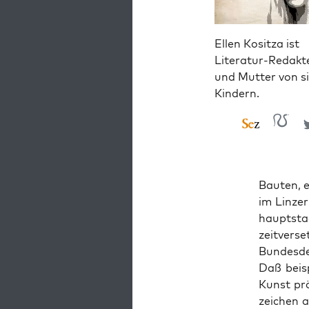
Ellen Kositza ist
Literatur-Redakt
und Mutter von s
Kindern.
Bau­ten, 
im Lin­ze
haupt­sta
zeit­ver­s
Bun­des­de
Daß bei­s
Kunst prä
zei­chen a