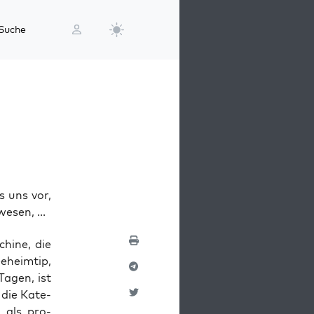
Suche
 uns vor,
esen, ...
i­ne, die
eheim­tip,
Tagen, ist
n die Kate­
al als pro­