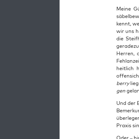
Mei­ne G
säbel­be­w
kennt, we
wir uns h
die Steif
gera­de­z
Her­ren, 
Fehl­an­ze
heit­lich
offen­sich
ber­ry
lie­
gen
gelan
Und der B
Bemer­kun
über­le­g
Pra­xis si
Oder – hin