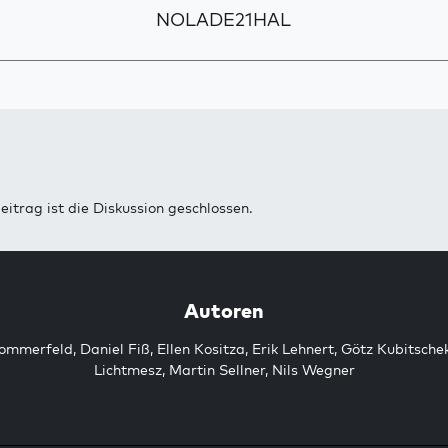
NOLADE21HAL
eitrag ist die Diskussion geschlossen.
Autoren
Sommerfeld
,
Daniel Fiß
,
Ellen Kositza
,
Erik Lehnert
,
Götz Kubitsche
Lichtmesz
,
Martin Sellner
,
Nils Wegner