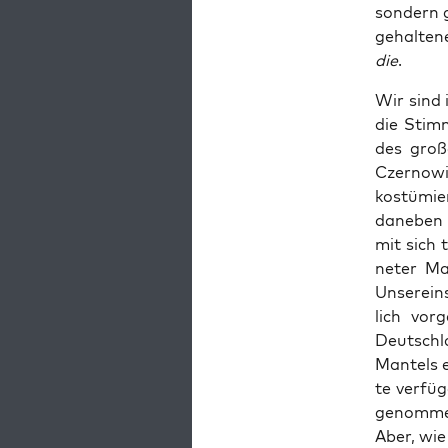
son­dern 
gehal­te­
die
.
Wir sind 
die Stim­
des gro­ß
Czer­no­wit
kos­tü­mi
dane­ben 
mit sich t
ne­ter Ma
Unser­ein
lich vor­
Deutsch­l
Man­tels e
te ver­fü
genom­men
Aber, wie