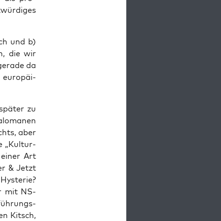
ür­di­ges
ich und b)
n, die wir
gera­de da
 euro­päi­
 spä­ter zu
­lo­ma­nen
chts, aber
 „Kul­tur­
 einer Art
ier & Jetzt
Hys­te­rie?
er mit NS-
füh­rungs­
hen Kitsch,