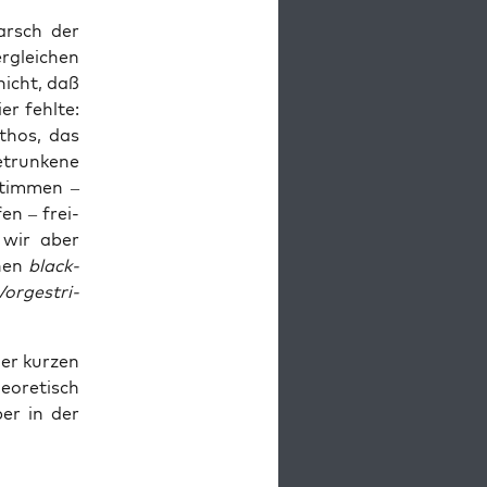
arsch der
r­glei­chen
nicht, daß
r fehl­te:
athos, das
trun­ke­ne
stim­men –
fen – frei­
n wir aber
­nen
black­
Vor­gest­ri­
er kur­zen
o­re­tisch
ber in der