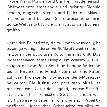
„Ikonen" sind Parolen und Chiffren, mit denen sich
Gleichgesinnte emotionale und geistige Signale
senden, magische Namen und Bilder, die Milieus
markieren und beleben. Sie repräsentieren eine
ganze Welt selbst für die, die nicht zu den Büchern
greifen.
Unter den Bel­le­tris­ten, die zu Iko­nen wur­den, gibt
es eini­ge weni­ge, deren Ein­fluß­kraft weit in ande­
re Zonen der popu­lä­ren Kul­tur hin­ein­strahlt. Das
wahr­schein­lich bes­te Bei­spiel ist Wil­liam S. Bur­
roughs, der von Pat­ti Smith und Lau­rie Ander­son
bis zu Nir­va­na und Minis­try zum Idol und Paten
zahl­lo­ser Pro­jek­te der US-Inde­pen­dent-Musik­sze­
ne wur­de. Die Kul­tur der popu­lä­ren Musik ist
meis­tens eine Kul­tur der Jugend, und ein Schrift­
stel­ler, der hier iko­ni­schen Sta­tus erlan­gen will,
muß gewis­se Kri­te­ri­en erfül­len, um zur Pro­jek­ti­
ons­flä­che jugend­li­cher Sehn­süch­te taug­lich zu