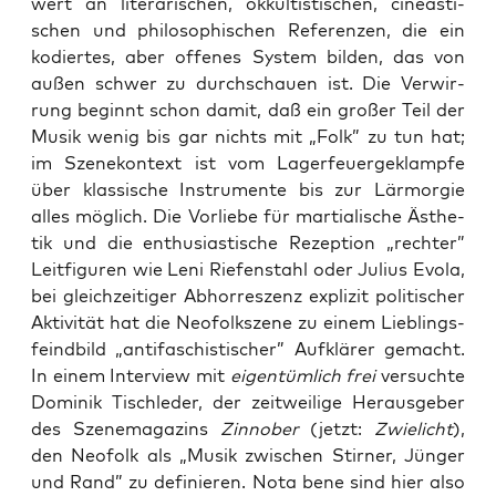
wert an lite­ra­ri­schen, okkul­tis­ti­schen, cine­as­ti­
schen und phi­lo­so­phi­schen Refe­ren­zen, die ein
kodier­tes, aber offe­nes Sys­tem bil­den, das von
außen schwer zu durch­schau­en ist. Die Ver­wir­
rung beginnt schon damit, daß ein gro­ßer Teil der
Musik wenig bis gar nichts mit „Folk” zu tun hat;
im Sze­ne­kon­text ist vom Lager­feu­er­ge­klamp­fe
über klas­si­sche Instru­men­te bis zur Lärm­or­gie
alles mög­lich. Die Vor­lie­be für mar­tia­li­sche Ästhe­
tik und die enthu­si­as­ti­sche Rezep­ti­on „rech­ter”
Leit­fi­gu­ren wie Leni Rie­fen­stahl oder Juli­us Evo­la,
bei gleich­zei­ti­ger Abhor­res­zenz expli­zit poli­ti­scher
Akti­vi­tät hat die Neo­folk­sze­ne zu einem Lieb­lings­
feind­bild „anti­fa­schis­ti­scher” Auf­klä­rer gemacht.
In einem Inter­view mit
eigen­tüm­lich frei
ver­such­te
Domi­nik Tisch­le­der, der zeit­wei­li­ge Her­aus­ge­ber
des Sze­ne­ma­ga­zins
Zin­no­ber
(jetzt:
Zwie­licht
),
den Neo­folk als „Musik zwi­schen Stir­ner, Jün­ger
und Rand” zu defi­nie­ren. Nota bene sind hier also