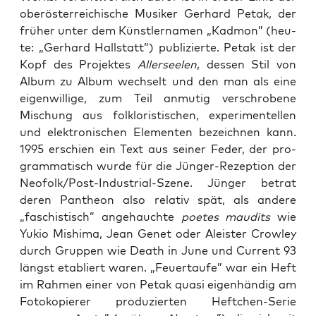
ober­ös­ter­rei­chi­sche Musi­ker Ger­hard Petak, der
frü­her unter dem Künst­ler­na­men „Kad­mon” (heu­
te: „Ger­hard Hall­statt”) publi­zier­te. Petak ist der
Kopf des Pro­jek­tes
Aller­see­len
, des­sen Stil von
Album zu Album wech­selt und den man als eine
eigen­wil­li­ge, zum Teil anmu­tig ver­schro­be­ne
Mischung aus folk­lo­ris­ti­schen, expe­ri­men­tel­len
und elek­tro­ni­schen Ele­men­ten bezeich­nen kann.
1995 erschien ein Text aus sei­ner Feder, der pro­
gram­ma­tisch wur­de für die Jün­ger-Rezep­ti­on der
Neo­fol­k/­Post-Indus­tri­al-Sze­ne. Jün­ger betrat
deren Pan­the­on also rela­tiv spät, als ande­re
„faschis­tisch” ange­hauch­te
poe­tes mau­dits
wie
Yukio Mishi­ma, Jean Genet oder Aleis­ter Crow­ley
durch Grup­pen wie Death in June und Cur­rent 93
längst eta­bliert waren. „Feu­er­tau­fe” war ein Heft
im Rah­men einer von Petak qua­si eigen­hän­dig am
Foto­ko­pie­rer pro­du­zier­ten Heft­chen-Serie