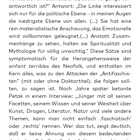
ant­wort­lich ist?” Ant­wort: „Die Lin­ke inter­es­siert
sich nur für die poli­ti­sche Ebe­ne – in mei­nen Augen
die nied­rigs­te Ebe­ne von allen. (…) Sie hat eine
rein mate­ria­lis­ti­sche Anschau­ung, das Emo­tio­nel­le
wird voll­kom­men geleug­net.(…) Anstatt Zusam­
men­hän­ge zu sehen, hal­ten sie Spi­ri­tua­li­tät und
Mytho­lo­gie für völ­lig unwich­tig.” Die­se Sät­ze sind
sym­pto­ma­tisch für die Her­an­ge­hens­wei­se der
enfant ter­ri­bles
des Neo­folk, und ent­hal­ten im
Kern alles, was zu den Atta­cken der „Anti­fa­schis­
ten” (mit oder ohne Dok­tor­ti­tel), die fol­gen soll­
ten, zu sagen ist. Noch Jah­re spä­ter beton­te
Petak in einem Inter­view: „Jün­ger mit all sei­nen
Facet­ten, sei­nem Wis­sen und sei­ner Weis­heit über
Kunst, Dro­gen, Lite­ra­tur, Natur und vie­le ande­re
The­men, kann man nicht ein­fach ‚faschis­tisch‘
oder ‚rechts‘ nen­nen. Wer das tut, zeigt deut­lich,
daß er kei­ne Ahnung von die­sem bedeu­ten­den