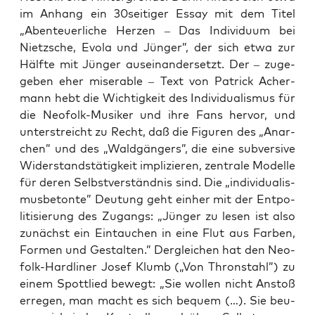
im Anhang ein 30seitiger Essay mit dem Titel
„Aben­teu­er­li­che Her­zen – Das Indi­vi­du­um bei
Nietz­sche, Evo­la und Jün­ger”, der sich etwa zur
Hälf­te mit Jün­ger aus­ein­an­der­setzt. Der – zuge­
ge­ben eher mise­ra­ble – Text von Patrick Acher­
mann hebt die Wich­tig­keit des Indi­vi­dua­lis­mus für
die Neo­folk-Musi­ker und ihre Fans her­vor, und
unter­streicht zu Recht, daß die Figu­ren des „Anar­
chen” und des „Wald­gän­gers”, die eine sub­ver­si­ve
Wider­stands­tä­tig­keit impli­zie­ren, zen­tra­le Model­le
für deren Selbst­ver­ständ­nis sind. Die „indi­vi­dua­lis­
mus­be­ton­te” Deu­tung geht ein­her mit der Ent­po­
li­ti­sie­rung des Zugangs: „Jün­ger zu lesen ist also
zunächst ein Ein­tau­chen in eine Flut aus Far­ben,
For­men und Gestal­ten.” Der­glei­chen hat den Neo­
folk-Hard­li­ner Josef Klumb („Von Thron­stahl”) zu
einem Spott­lied bewegt: „Sie wol­len nicht Anstoß
erre­gen, man macht es sich bequem (…). Sie beu­