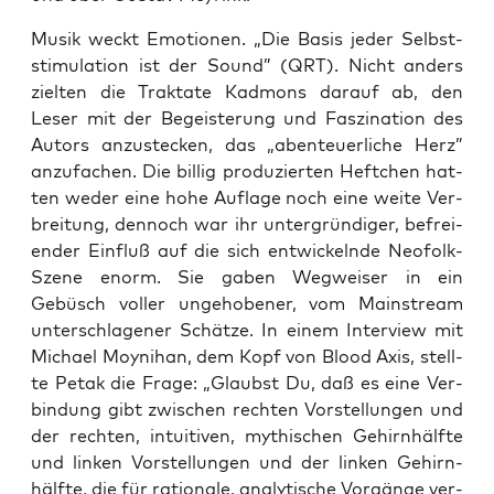
Musik weckt Emo­tio­nen. „Die Basis jeder Selbst­
sti­mu­la­ti­on ist der Sound” (QRT). Nicht anders
ziel­ten die Trak­ta­te Kad­mons dar­auf ab, den
Leser mit der Begeis­te­rung und Fas­zi­na­ti­on des
Autors anzu­ste­cken, das „aben­teu­er­li­che Herz”
anzu­fa­chen. Die bil­lig pro­du­zier­ten Heft­chen hat­
ten weder eine hohe Auf­la­ge noch eine wei­te Ver­
brei­tung, den­noch war ihr unter­grün­di­ger, befrei­
en­der Ein­fluß auf die sich ent­wi­ckeln­de Neo­folk-
Sze­ne enorm. Sie gaben Weg­wei­ser in ein
Gebüsch vol­ler unge­ho­be­ner, vom Main­stream
unter­schla­ge­ner Schät­ze. In einem Inter­view mit
Micha­el Moy­ni­han, dem Kopf von Blood Axis, stell­
te Petak die Fra­ge: „Glaubst Du, daß es eine Ver­
bin­dung gibt zwi­schen rech­ten Vor­stel­lun­gen und
der rech­ten, intui­ti­ven, mythi­schen Gehirn­hälf­te
und lin­ken Vor­stel­lun­gen und der lin­ken Gehirn­
hälf­te, die für ratio­na­le, ana­ly­ti­sche Vor­gän­ge ver­