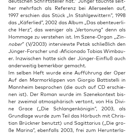
deut­schen Schrift­stel­ler hat.” Jün­ger tauch­te seit­
her mehr­fach als Refe­renz bei Aller­see­len auf,
1997 erschien das Stück „In Stahl­ge­wit­tern”, 1998
das „Käfer­lied”, 2002 das Album „Das aben­teu­er­li­
che Herz”, das weni­ger als „Ver­to­nung” denn als
Hom­mage zu ver­ste­hen ist. Im Sze­ne-Organ „
Zin­
no­ber
” (V/2003) inter­view­te Petak schließ­lich den
Jün­ger-For­scher und ‑Afi­ci­o­na­do Tobi­as Wim­bau­
er. Inzwi­schen hat­te sich der Jün­ger-Ein­fluß auch
ander­wei­tig bemerk­bar gemacht.
Im sel­ben Heft wur­de eine Auf­füh­rung der Oper
Auf den Mar­mor­klip­pen von Gior­gio Bat­tistel­li in
Mann­heim bespro­chen (die auch auf CD erschie­
nen ist). Der Roman wur­de im Sze­ne­kon­text bis­
her zwei­mal atmo­sphä­risch ver­tont, von His Divi­
ne Grace („Die Schlan­gen­kö­ni­gin”, 2003, als
Grund­la­ge wur­de zum Teil das Hör­buch mit Chris­
ti­an Brück­ner benutzt) und Sagit­ta­ri­us („Die gro­
ße Mari­na”, eben­falls 2003, frei zum Her­un­ter­la­