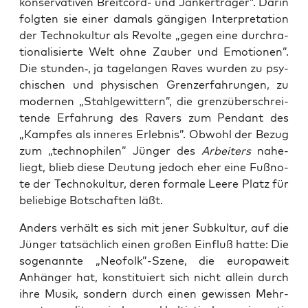
kon­ser­va­ti­ven Breit­cord- und Jan­ker­trä­ger”. Dar­in
folg­ten sie einer damals gän­gi­gen Inter­pre­ta­ti­on
der Tech­no­kul­tur als Revol­te „gegen eine durch­ra­
tio­na­li­sier­te Welt ohne Zau­ber und Emo­tio­nen”.
Die stunden‑, ja tage­lan­gen Raves wur­den zu psy­
chi­schen und phy­si­schen Grenz­erfah­run­gen, zu
moder­nen „Stahl­ge­wit­tern”, die grenz­über­schrei­
ten­de Erfah­rung des Ravers zum Pen­dant des
„Kamp­fes als inne­res Erleb­nis”. Obwohl der Bezug
zum „tech­no­phi­len” Jün­ger des
Arbei­ters
nahe­
liegt, blieb die­se Deu­tung jedoch eher eine Fuß­no­
te der Tech­no­kul­tur, deren for­ma­le Lee­re Platz für
belie­bi­ge Bot­schaf­ten läßt.
Anders ver­hält es sich mit jener Sub­kul­tur, auf die
Jün­ger tat­säch­lich einen gro­ßen Ein­fluß hat­te: Die
soge­nann­te „Neofolk”-Szene, die euro­pa­weit
Anhän­ger hat, kon­sti­tu­iert sich nicht allein durch
ihre Musik, son­dern durch einen gewis­sen Mehr­