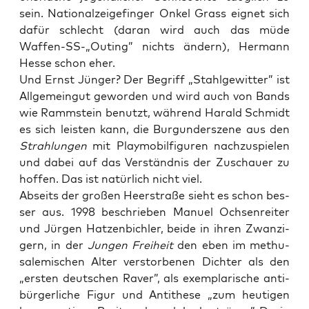
sein. Natio­nalz­ei­ge­fin­ger Onkel Grass eig­net sich
dafür schlecht (dar­an wird auch das müde
Waffen-SS-„Outing” nichts ändern), Her­mann
Hes­se schon eher.
Und Ernst Jün­ger? Der Begriff „Stahl­ge­wit­ter” ist
All­ge­mein­gut gewor­den und wird auch von Bands
wie Ramm­stein benutzt, wäh­rend Harald Schmidt
es sich leis­ten kann, die Bur­gun­der­sze­ne aus den
Strah­lun­gen
mit Play­mo­bil­fi­gu­ren nach­zu­spie­len
und dabei auf das Ver­ständ­nis der Zuschau­er zu
hof­fen. Das ist natür­lich nicht viel.
Abseits der gro­ßen Heer­stra­ße sieht es schon bes­
ser aus. 1998 beschrie­ben Manu­el Och­sen­rei­ter
und Jür­gen Hat­zen­bich­ler, bei­de in ihren Zwan­zi­
gern, in der
Jun­gen Frei­heit
den eben im methu­
sal­emi­schen Alter ver­stor­be­nen Dich­ter als den
„ers­ten deut­schen Raver”, als exem­pla­ri­sche anti­
bür­ger­li­che Figur und Anti­the­se „zum heu­ti­gen