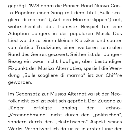
geprägt. 1978 nahm die Pio­nier-Band Nuo­vo Can­
to Popola­re einen Song mit dem Titel „Sul­le sco­
glie­re di mar­mo” („Auf den Mar­mor­klip­pen”) auf,
wahr­schein­lich das frü­hes­te Bei­spiel für eine
Adap­ti­on Jün­gers in der popu­lä­ren Musik. Das
Lied wur­de zu einem klei­nen Klas­si­ker und spä­ter
von Anti­ca Tra­di­zio­ne, einer wei­te­ren zen­tra­len
Band des Gen­res geco­vert. Seit­her ist der Jün­ger-
Bezug ein zwar nicht häu­fi­ger, aber bestän­di­ger
Fix­punkt der Musi­ca Alter­na­ti­va, spe­zi­ell die Wen­
dung „Sul­le sco­glie­re di mar­mo” ist zur Chif­fre
geworden.
Im Gegen­satz zur Musi­ca Alter­na­ti­va ist der Neo­
folk nicht expli­zit poli­tisch geprägt. Der Zugang zu
Jün­ger erfolg­te ana­log der Techno-
„Vereinnahmung” nicht durch den „poli­ti­schen”,
son­dern durch den „eksta­ti­schen” Aspekt sei­nes
Werks. Ver­ant­wort­lich dafür ist in ers­ter Linie der