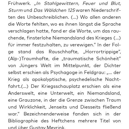
Früh­werk. „
In Stahl­ge­wit­tern, Feu­er und Blut,
Sturm
und
Das Wäld­chen 125
waren Nie­der­schrif­
ten des Unbe­schreib­li­chen. (…) Wo allen ande­ren
die Wor­te fehl­ten, wo es ihnen längst die Spra­che
ver­schla­gen hat­te, fand er die Wor­te, um das rau­
chen­de, fins­ter­lo­he Nie­mands­land des Krie­ges (…)
für immer fest­zu­hal­ten, zu ver­ewi­gen.” In der Fol­
ge stand das Rausch­haf­te, „Hor­ror­trip­pi­ge”,
(Alp-)Traumhafte, die „trau­ma­ti­sche Schön­heit”
von Jün­gers Welt im Mit­tel­punkt, der Dich­ter
selbst erschien als Psy­ch­ago­ge in Feld­grau: „… der
Krieg als apo­ka­lyp­ti­sche, psy­che­de­li­sche Nacht­
fahrt.(…) Der Kriegs­schau­platz erschien als eine
Anders­welt, eine Unter­welt, ein Nie­mands­land,
eine Grau­zo­ne, in der die Gren­ze zwi­schen Traum
und Wirk­lich­keit, Jen­seits und Dies­seits flie­ßend
war.” Bezeich­nen­der­wei­se fan­den sich in der
Biblio­gra­phie des Heft­chens meh­re­re Titel von
und über Gus­tav Meyrink.