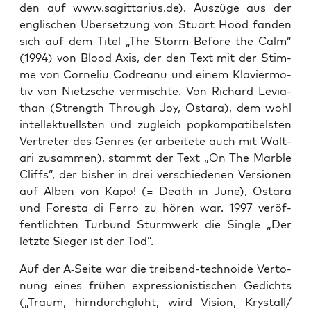
den auf www.sagittarius.de). Aus­zü­ge aus der
eng­li­schen Über­set­zung von Stuart Hood fan­den
sich auf dem Titel „The Storm Befo­re the Calm”
(1994) von Blood Axis, der den Text mit der Stim­
me von Cor­ne­liu Cod­re­a­nu und einem Kla­vier­mo­
tiv von Nietz­sche ver­misch­te. Von Richard Levia­
than (Strength Through Joy, Ost­ara), dem wohl
intel­lek­tu­ells­ten und zugleich pop­kom­pa­ti­bels­ten
Ver­tre­ter des Gen­res (er arbei­te­te auch mit Walt­
a­ri zusam­men), stammt der Text „On The Marb­le
Cliffs”, der bis­her in drei ver­schie­de­nen Ver­sio­nen
auf Alben von Kapo! (= Death in June), Ost­ara
und Fores­ta di Fer­ro zu hören war. 1997 ver­öf­
fent­lich­ten Tur­bund Sturm­werk die Sin­gle „Der
letz­te Sie­ger ist der Tod”.
Auf der A‑Seite war die trei­bend-tech­no­ide Ver­to­
nung eines frü­hen expres­sio­nis­ti­schen Gedichts
(„Traum, hirn­durch­glüht, wird Visi­on, Krystall/