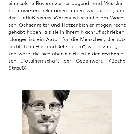
eine sol­che Reve­renz einer Jugend- und Musik­kul­
tur erwie­sen bekom­men haben wie Jün­ger, und
der Ein­fluß sei­nes Wer­kes ist stän­dig am Wach­
sen. Och­sen­rei­ter und Hat­zen­bich­ler mögen recht
gehabt haben, als sie in ihrem Nach­ruf schrie­ben:
„Jün­ger ist ein Autor für die Men­schen, die tat­
säch­lich im Hier und Jetzt leben”, wobei zu ergän­
zen wäre: die sich aber gleich­zei­tig der mythen­lo­
sen „Total­herr­schaft der Gegen­wart” (Botho
Strauß)