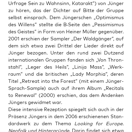
Urfra­ge Sein zu Wahn­sinn, Kata­rakt”) von Jün­ger
zu hören, das der Dich­ter auf Bit­te der Grup­pe
selbst ein­sprach. Dem Jün­ger­schen „Opti­mis­mus
des Wil­lens” stell­te die B‑Seite den „Pes­si­mis­mus
des Geis­tes” in Form von Hei­ner Mül­ler gegen­über.
2001 erschien der Sam­pler „Der Wald­gän­ger”, auf
dem sich etwa zwei Drit­tel der Lie­der direkt auf
Jün­ger bezo­gen. Unter den rund zwei Dut­zend
inter­na­tio­na­len Grup­pen fan­den sich „Von Thron­
stahl”, „Leger des Heils”, „Lini­ja Mass”, „Werk­
raum” und die bri­ti­schen „Lady Mor­phia”, deren
Titel „Retre­at into the Forest” (mit einem Jün­ger-
Sprach-Sam­ple) auch auf ihrem Album „Reci­tals
to Rene­wal” (2000) erschien, das dem Andenken
Jün­gers gewid­met war.
Die­se inten­si­ve Rezep­ti­on spie­gelt sich auch in der
Prä­senz Jün­gers in dem 2006 erschie­ne­nen Stan­
dard­werk zu dem The­ma
Loo­king for Euro­pe.
Neo­folk und Hin­ter­grün­de
. Dar­in fin­det sich etwa