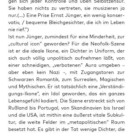
gen sich jeder Kon­trol­le und üben Selbst­zen­sur.
Sie haben nichts zu ver­tre­ten, sie musi­zie­ren ja
nur.(…) Eine Pri­se Ernst Jün­ger, ein wenig kon­ser­
va­tiv, / beque­me Bleich­ge­sich­ter, die ich im Leben
nie rief.”)
Ist nun Jün­ger, zumin­dest für eine Min­der­heit, zur
„cul­tu­ral icon” gewor­den? Für die Neo­folk-Sze­ne
ist er die idea­le Iko­ne, ein Dich­ter in Uni­form, der
sich auch völ­lig unpo­li­tisch auf­neh­men läßt, von
einer schnei­di­gen, „ver­bo­te­nen” Aura umge­ben –
aber eben kein Nazi -, mit Zugangs­to­ren zur
Schwar­zen Roman­tik, zum Sur­rea­len, Magi­schen
und Mythi­schen. Er ist tat­säch­lich eine „Ver­stän­di­
gungs-Iko­ne”, ein Idol gewor­den, das ein gan­zes
Lebens­ge­fühl kodiert. Die Sze­ne erstreckt sich von
Ruß­land bis Por­tu­gal, von Skan­di­na­vi­en bis Isra­el
und die USA, ist mit­hin eine äußerst vita­le Sub­kul­
tur, die wei­te Fel­der im „meta­po­li­ti­schen” Raum
besetzt hat. Es gibt in der Tat weni­ge Dich­ter, die