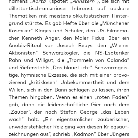
namens „
Aor­ta
” (spä­ter: „
Ahn­stern
”), die sich mit
dil­let­tan­tisch-unse­riö­ser Inbrunst auf obsku­re
The­ma­ti­ken mit meis­tens okkul­tis­ti­schem Hin­ter­
grund stürz­te. Es gab Hef­te über die „Mün­che­ner
Kos­mi­ker” Kla­ges und Schul­er, den US-Fil­me­ma­
cher Ken­neth Anger, den Maler Fidus, über ein
Anu­bis-Ritu­al von Joseph Beuys, den „Wie­ner
Aktio­nis­ten” Schwarz­kog­ler, die NS-Eso­te­ri­ker
Rahn und Wili­gut, die „Trom­meln von Calan­da”
und Rie­fen­stahls „Das blaue Licht”. Schwarm­geis­
ti­ge, hym­ni­sche Exzes­se, die sich mit einer pro­vo­
zie­rend „kri­tik­lo­sen” Unbe­küm­mert­heit und dem
Wil­len, sich in den Bann schla­gen zu las­sen, ihren
The­men hin­ga­ben. Wenn es einen „roten Faden”
gab, dann die lei­den­schaft­li­che Gier nach dem
„Zau­ber”, der nach Ste­fan Geor­ge „das Leben
wach” hält. „Ein eigen­tüm­li­cher, zau­be­ri­scher,
unwi­der­steh­li­cher Reiz ging von die­sen Kriegs­auf­
zeich­nun­gen aus”, schrieb „Kad­mon” über Jün­gers