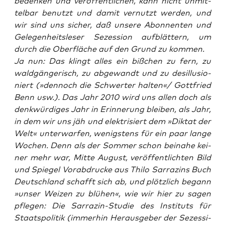
beden­ken und ver­öf­fent­li­chen, kann nicht unmit­
tel­bar benutzt und damit ver­nutzt wer­den, und
wir sind uns sicher, daß unse­re Abon­nen­ten und
Gele­gen­heits­le­ser
Sezes­si­on
auf­blät­tern, um
durch die Ober­flä­che auf den Grund zu kommen.
Ja nun: Das klingt alles ein biß­chen zu fern, zu
wald­gän­ge­risch, zu abge­wandt und zu des­il­lu­sio­
niert (»den­noch die Schwer­ter halten«/ Gott­fried
Benn usw.). Das Jahr 2010 wird uns allen doch als
denk­wür­di­ges Jahr in Erin­ne­rung blei­ben, als Jahr,
in dem wir uns jäh und elek­tri­siert dem »Dik­tat der
Welt« unter­war­fen, wenigs­tens für ein paar lan­ge
Wochen. Denn als der Som­mer schon bei­na­he kei­
ner mehr war, Mit­te August, ver­öf­fent­lich­ten
Bild
und
Spie­gel
Vor­ab­dru­cke aus Thi­lo Sar­ra­zins Buch
Deutsch­land schafft sich ab
, und plötz­lich begann
»unser Wei­zen zu blü­hen«, wie wir hier zu sagen
pfle­gen: Die Sar­ra­zin-Stu­die des Insti­tuts für
Staats­po­li­tik (immer­hin Her­aus­ge­ber der
Sezes­si­