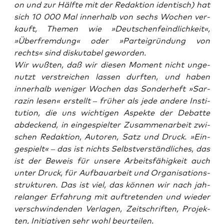
on
und zur Hälf­te mit der Redak­ti­on iden­tisch) hat
sich 10 000 Mal inner­halb von sechs Wochen ver­
kauft, The­men wie »Deut­schen­feind­lich­keit«,
»Über­frem­dung« oder »Par­tei­grün­dung von
rechts« sind dis­ku­ta­bel geworden.
Wir wuß­ten, daß wir die­sen Moment nicht unge­
nutzt ver­strei­chen las­sen durf­ten, und haben
inner­halb weni­ger Wochen das Son­der­heft »Sar­
ra­zin lesen« erstellt – frü­her als jede ande­re Insti­
tu­ti­on, die uns wich­ti­gen Aspek­te der Debat­te
abde­ckend, in ein­ge­spiel­ter Zusam­men­ar­beit zwi­
schen Redak­ti­on, Autoren, Satz und Druck. »Ein­
ge­spielt« – das ist nichts Selbst­ver­ständ­li­ches, das
ist der Beweis für unse­re Arbeits­fä­hig­keit auch
unter Druck, für Auf­bau­ar­beit und Orga­ni­sa­ti­ons­
struk­tu­ren. Das ist viel, das kön­nen wir nach jah­
re­lan­ger Erfah­rung mit auf­tre­ten­den und wie­der
ver­schwin­den­den Ver­la­gen, Zeit­schrif­ten, Pro­jek­
ten, Initia­ti­ven sehr wohl beurteilen.