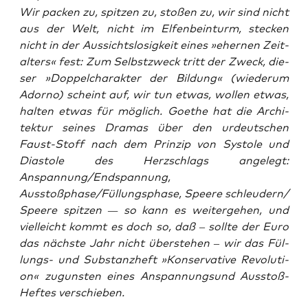
Wir packen zu, spit­zen zu, sto­ßen zu, wir sind nicht
aus der Welt, nicht im Elfen­bein­turm, ste­cken
nicht in der Aus­sichts­lo­sig­keit eines »eher­nen Zeit­
al­ters« fest: Zum Selbst­zweck tritt der Zweck, die­
ser »Dop­pel­cha­rak­ter der Bil­dung« (wie­der­um
Ador­no) scheint auf, wir tun etwas, wol­len etwas,
hal­ten etwas für mög­lich. Goe­the hat die Archi­
tek­tur sei­nes Dra­mas über den urdeut­schen
Faust-Stoff nach dem Prin­zip von Systole und
Dia­s­to­le des Herz­schlags ange­legt:
Anspannung/Endspannung,
Ausstoßphase/Füllungsphase, Spee­re schleudern/
Spee­re spit­zen — so kann es wei­ter­ge­hen, und
viel­leicht kommt es doch so, daß – soll­te der Euro
das nächs­te Jahr nicht über­ste­hen – wir das Fül­
lungs- und Sub­stanz­heft »Kon­ser­va­ti­ve Revo­lu­ti­
on« zuguns­ten eines Anspan­nungs­und Aus­stoß-
Hef­tes verschieben.