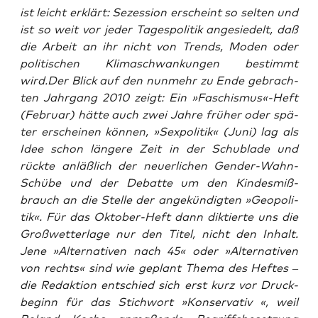
ist leicht erklärt:
Sezes­si­on
erscheint so sel­ten und
ist so weit vor jeder Tages­po­li­tik ange­sie­delt, daß
die Arbeit an ihr nicht von Trends, Moden oder
poli­ti­schen Kli­ma­schwan­kun­gen bestimmt
wird.Der Blick auf den nun­mehr zu Ende gebrach­
ten Jahr­gang 2010 zeigt: Ein »Faschismus«-Heft
(Febru­ar) hät­te auch zwei Jah­re frü­her oder spä­
ter erschei­nen kön­nen, »Sex­po­li­tik« (Juni) lag als
Idee schon län­ge­re Zeit in der Schub­la­de und
rück­te anläß­lich der neu­er­li­chen Gen­der-Wahn-
Schü­be und der Debat­te um den Kin­des­miß­
brauch an die Stel­le der ange­kün­dig­ten »Geo­po­li­
tik«. Für das Okto­ber-Heft dann dik­tier­te uns die
Groß­wet­ter­la­ge nur den Titel, nicht den Inhalt.
Jene »Alter­na­ti­ven nach 45« oder »Alter­na­ti­ven
von rechts« sind wie geplant The­ma des Hef­tes –
die Redak­ti­on ent­schied sich erst kurz vor Druck­
be­ginn für das Stich­wort »Kon­ser­va­tiv «, weil