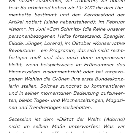
wir fas­sen zusam­men, wir tra­die­ren, wir hal­ten
fest: So arbei­tend haben wir für 2011 die drei The­
men­hef­te bestimmt und den Kern­be­stand der
Arti­kel notiert (sie­he neben­ste­hend): im Febru­ar
»Islam«, im Juni »Carl Schmitt« (die Rei­he unse­rer
per­so­nen­be­zo­ge­nen Hef­te fort­set­zend: Speng­ler,
Elia­de, Jün­ger, Lorenz), im Okto­ber »Kon­ser­va­ti­ve
Revo­lu­ti­on« – ein Pro­gramm, das sich nicht recht­
fer­ti­gen muß und das auch dann ange­mes­sen
bleibt, wenn bei­spiels­wei­se im Früh­som­mer das
Finanz­sys­tem zusam­men­bricht oder bei vor­ge­zo­
ge­nen Wah­len die Grü­nen ihre ers­te Bun­des­kanz­
le­rIn stel­len. Sol­ches zunächst zu kom­men­tie­ren
und in sei­ner momen­ta­nen Bedeu­tung auf­zu­wer­
ten, bleibt Tages- und Wochen­zei­tun­gen, Maga­zi­
nen und Trend­ver­la­gen vorbehalten.
Sezes­si­on
ist dem »Dik­tat der Welt« (Ador­no)
nicht im sel­ben Maße unter­wor­fen: Was wir