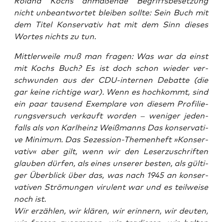
Roland Kochs anma­ßen­de Begriffs­be­set­zung
nicht unbe­ant­wor­tet blei­ben soll­te: Sein Buch mit
dem Titel
Kon­ser­va­tiv
hat mit dem Sinn die­ses
Wor­tes nichts zu tun.
Mitt­ler­wei­le muß man fra­gen: Was war da einst
mit Kochs Buch? Es ist doch schon wie­der ver­
schwun­den aus der CDU-inter­nen Debat­te (die
gar kei­ne rich­ti­ge war). Wenn es hoch­kommt, sind
ein paar tau­send Exem­pla­re von die­sem Pro­fi­lie­
rungs­ver­such ver­kauft wor­den – weni­ger jeden­
falls als von Karl­heinz Weiß­manns
Das kon­ser­va­ti­
ve Mini­mum
. Das
Sezes­si­on
-The­men­heft »Kon­ser­
va­tiv« aber gilt, wenn wir den Leser­zu­schrif­ten
glau­ben dür­fen, als eines unse­rer bes­ten, als gül­ti­
ger Über­blick über das, was nach 1945 an kon­ser­
va­ti­ven Strö­mun­gen viru­lent war und es teil­wei­se
noch ist.
Wir erzäh­len, wir klä­ren, wir erin­nern, wir deu­ten,