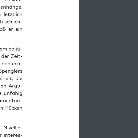
en­hän­ge,
letzt­lich
ch schlich­
daß er ein
em poli­ti­
g
der Zeit­
einen ech­
Speng­lers
i­heit, die
schen Argu­
e unfä­hig
­men­ta­ri­
ren Rücken
 Nivel­lie­
r inter­es­