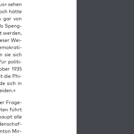
­mus« sehen
och hät­te
h gar von
 Als Speng­
et wer­den,
e­ser Wei­
­mo­kra­ti­
m sie sich
ür poli­ti­
o­ber 1935
t die Phi­
de sich in
eiden.«
ner Fra­ge­
­ten führt
haupt alle
­den­schaf­
Anton Mir­