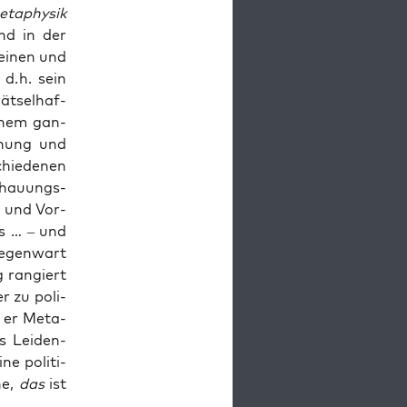
ta­phy­sik
und in der
ei­nen und
, d. h. sein
t­sel­haf­
i­nem gan­
d­nung und
chie­de­nen
chau­ungs­
ng und Vor­
es … – und
Gegen­wart
g ran­giert
er zu poli­
d er Meta­
us Lei­den­
e poli­ti­
he,
das
ist