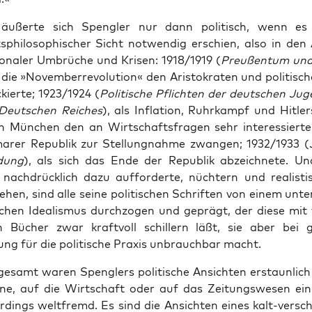
 äußer­te sich Speng­ler nur dann poli­tisch, wenn e
s­phi­lo­so­phi­scher Sicht not­wen­dig erschien, also in den 
o­na­ler Umbrü­che und Kri­sen: 1918/1919 (
Preu­ßen­tum und 
s die »Novem­ber­re­vo­lu­ti­on« den Aris­to­kra­ten und poli­ti­s
kier­te; 1923/1924 (
Poli­ti­sche Pflich­ten der deut­schen Ju
eut­schen Rei­ches
), als Infla­ti­on, Ruhr­kampf und Hit­le
in Mün­chen den an Wirt­schafts­fra­gen sehr inter­es­sier­t
a­rer Repu­blik zur Stel­lung­nah­me zwan­gen; 1932/1933 (
­dung
), als sich das Ende der Repu­blik abzeich­ne­te. 
 nach­drück­lich dazu auf­for­der­te, nüch­tern und rea­lis­ti
hen, sind alle sei­ne poli­ti­schen Schrif­ten von einem unte
schen Idea­lis­mus durch­zo­gen und geprägt, der die­se mit v
en Bücher zwar kraft­voll schil­lern läßt, sie aber bei 
ung für die poli­ti­sche Pra­xis unbrauch­bar macht.
ge­samt waren Speng­lers poli­ti­sche Ansich­ten erstaun­lich
ä­ne, auf die Wirt­schaft oder auf das Zei­tungs­we­sen ein­z
er­dings welt­fremd. Es sind die Ansich­ten eines kalt-ver­s