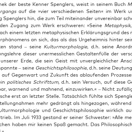
nek der bes­te Ken­ner Speng­lers, weist in sei­nem Buch
Me
r­gangs
auf die »vier ver­schie­de­nen Sei­ten« im Werk 
 Speng­lers hin, die zum Teil mit­ein­an­der unver­ein­bar sch
den Zugang zum Werk erschwe­ren: »Sei­ne
Meta­phy­sik
ch einem letz­ten meta­phy­si­schen Erklä­rungs­grund des rä
ur­phä­no­mens an sich, das als das Urge­heim­nis hin­ter se
ken stand – sei­ne
Kul­tur­mor­pho­lo­gie
, d. h. sei­ne Anor
ngs­leh­re die­ser uner­mess­li­chen Gestal­ten­fül­le der ver­s
n unse­rer Erde, die sein Geist mit unver­gleich­li­cher Ans
pann­te – sei­ne
Ge
schichts­phi­lo­so­phie
, d. h. sei­ne Deu­tu
 auf Gegen­wart und Zukunft des ablau­fen­den Pro­zes­s
ein
poli­ti­sches Schrift­tum
, d. h. sein Ver­such, auf die­se 
bar, war­nend und mah­nend, ein­zu­wir­ken.« – Nicht zufäl­li
i­sche erst an letz­ter Stel­le. Tat­säch­lich fühl­te sich Speng­l
Stel­lung­nah­men mehr gedrängt als hin­ge­zo­gen, wäh­ren
ul­tur­mor­pho­lo­gie und Geschichts­phi­lo­so­phie wirk­lich a
trieb. Im Juli 1933 gestand er sei­ner Schwes­ter: »Alle mei­n
hen haben mir kei­nen Spaß gemacht. Das Phi­lo­so­phi­sc
.«