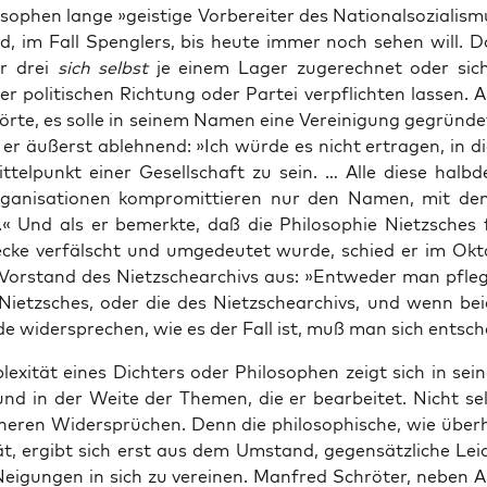
­so­phen lan­ge »geis­ti­ge Vor­be­rei­ter des Natio­nal­so­zia­lis
nd, im Fall Speng­lers, bis heu­te immer noch sehen will. D
er drei
sich selbst
je einem Lager zuge­rech­net oder sic
ner poli­ti­schen Rich­tung oder Par­tei ver­pflich­ten las­sen.
ör­te, es sol­le in sei­nem Namen eine Ver­ei­ni­gung gegrün­d
e er äußerst ableh­nend: »Ich wür­de es nicht ertra­gen, in di
­tel­punkt einer Gesell­schaft zu sein. … Alle die­se halb­de
a­ni­sa­tio­nen kom­pro­mit­tie­ren nur den Namen, mit de
n.« Und als er bemerk­te, daß die Phi­lo­so­phie Nietz­sches f
cke ver­fälscht und umge­deu­tet wur­de, schied er im Okt
or­stand des Nietz­sche­ar­chivs aus: »Ent­we­der man pfleg
e Nietz­sches, oder die des Nietz­sche­ar­chivs, und wenn bei­
e wider­spre­chen, wie es der Fall ist, muß man sich entsch
e­xi­tät eines Dich­ters oder Phi­lo­so­phen zeigt sich in sei­
 und in der Wei­te der The­men, die er bear­bei­tet. Nicht sel
ne­ren Wider­sprü­chen. Denn die phi­lo­so­phi­sche, wie über­
­tät, ergibt sich erst aus dem Umstand, gegen­sätz­li­che Lei
ei­gun­gen in sich zu ver­ei­nen. Man­fred Schrö­ter, neben 