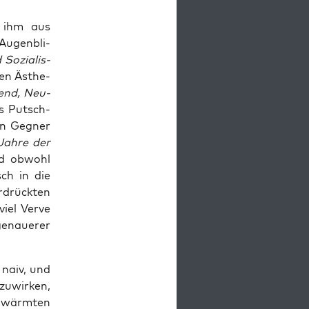
s ihm aus
Augen­bli­
Sozia­lis­
chen Ästhe­
gend, Neu­
rs Putsch­
en Geg­ner
Jah­re der
Und obwohl
sch in die
r­drück­ten
iel Ver­ve
genaue­rer
 naiv, und
u­wir­ken,
chwärm­ten