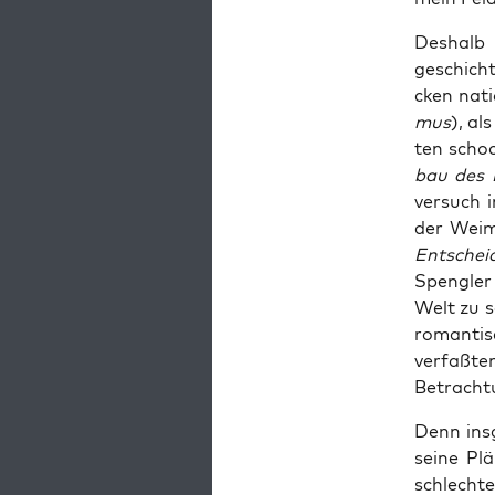
Des­halb
geschicht
cken nati
mus
), al
ten scho­c
bau des D
ver­such 
der Wei­m
Ent­schei
Speng­ler
Welt zu se
roman­ti­
ver­faß­t
Betrach­t
Denn ins­
sei­ne Pl
schlech­t