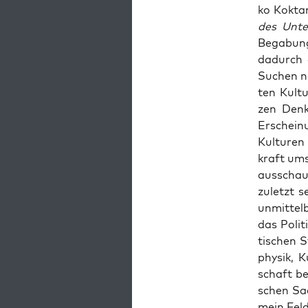
ko Kok­ta
des Unte
Bega­bung
dadurch 
Suchen na
ten Kul­t
zen Den­
Erschei­nu
Kul­tu­re
kraft ums
aus­schau
zuletzt s
unmit­tel­
das Poli­t
ti­schen 
phy­sik, K
schaft be
schen Sac
mein Feld