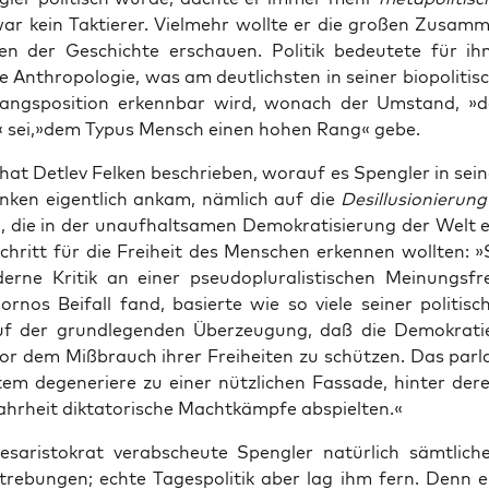
war kein Tak­tie­rer. Viel­mehr woll­te er die gro­ßen Zusam­m
 der Geschich­te erschau­en. Poli­tik bedeu­te­te für ihn 
he Anthro­po­lo­gie, was am deut­lichs­ten in sei­ner bio­po­li­tis
angs­po­si­ti­on erkenn­bar wird, wonach der Umstand, »
r« sei,»dem Typus Mensch einen hohen Rang« gebe.
hat Det­lev Fel­ken beschrie­ben, wor­auf es Speng­ler in sei­n
­ken eigent­lich ankam, näm­lich auf die
Des­il­lu­sio­nie­run
n, die in der unauf­halt­sa­men Demo­kra­ti­sie­rung der Welt 
schritt für die Frei­heit des Men­schen erken­nen woll­ten: »
­ne Kri­tik an einer pseu­do­plu­ra­lis­ti­schen Mei­nungs­fre
r­nos Bei­fall fand, basier­te wie so vie­le sei­ner poli­ti­
f der grund­le­gen­den Über­zeu­gung, daß die Demo­kra­ti
vor dem Miß­brauch ihrer Frei­hei­ten zu schüt­zen. Das par­la
tem dege­ne­rie­re zu einer nütz­li­chen Fas­sa­de, hin­ter de
hr­heit dik­ta­to­ri­sche Macht­kämp­fe abspielten.«
es­a­ris­to­krat ver­ab­scheu­te Speng­ler natür­lich sämt­li­che
tre­bun­gen; ech­te Tages­po­li­tik aber lag ihm fern. Denn e