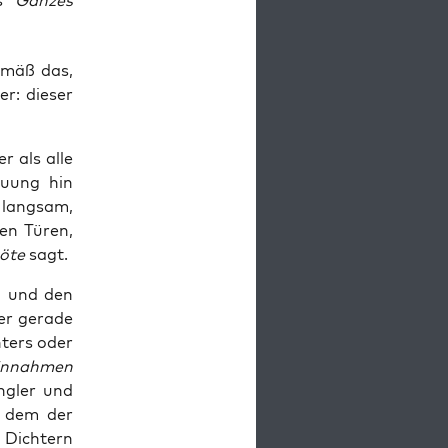
ls
Ganzes
e­mäß das,
r: die­ser
er als alle
u­ung hin
 lang­sam,
­nen Türen,
ö­te
sagt.
en und den
er gera­de
­ters oder
in­nah­men
ng­ler und
a dem der
n Dich­tern