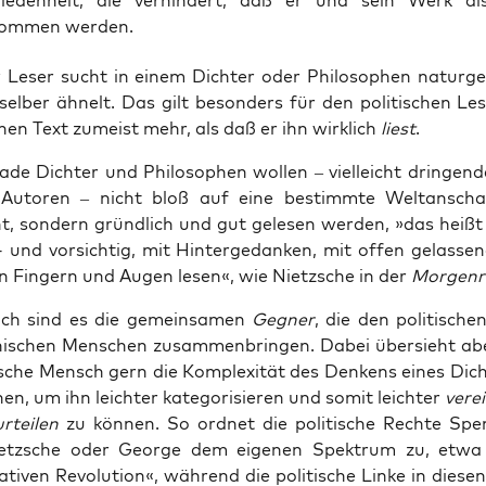
iedenheit, die verhindert, daß er und sein Werk a
ommen werden.
Leser sucht in einem Dich­ter oder Phi­lo­so­phen natur­g
el­ber ähnelt. Das gilt beson­ders für den poli­ti­schen Lese
nen Text zumeist mehr, als daß er ihn wirk­lich
liest
.
de Dich­ter und Phi­lo­so­phen wol­len – viel­leicht drin­gen­d
 Autoren – nicht bloß auf eine bestimm­te Welt­an­scha
t, son­dern gründ­lich und gut gele­sen wer­den, »das heißt
- und vor­sich­tig, mit Hin­ter­ge­dan­ken, mit offen gelas­se
en Fin­gern und Augen lesen«, wie Nietz­sche in der
Mor­gen­r
ich sind es die gemein­sa­men
Geg­ner
, die den poli­ti­sch
­phi­schen Men­schen zusam­men­brin­gen. Dabei über­sieht ab
ti­sche Mensch gern die Kom­ple­xi­tät des Den­kens eines Dich
phen, um ihn leich­ter kate­go­ri­sie­ren und somit leich­ter
ver­e
r­tei­len
zu kön­nen. So ord­net die poli­ti­sche Rech­te Spe
etz­sche oder Geor­ge dem eige­nen Spek­trum zu, etw
a­ti­ven Revo­lu­ti­on«, wäh­rend die poli­ti­sche Lin­ke in die­se