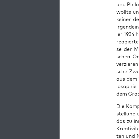
und Phi­lo
woll­te u
kei­ner d
irgend­ei­
ler 1934 h
reagier­t
se der Mit
schen Org
ver­zie­re
sche Zwe­
aus dem V
lo­so­phi
dem Gra­d
Die Kom­pl
stel­lung
das zu in
Krea­ti­vi
ten und N