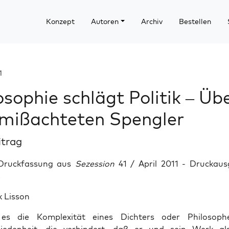
Konzept
Autoren
Archiv
Bestellen
1
osophie schlägt Politik – Üb
mißachteten Spengler
itrag
 Druckfassung aus
Sezession
41 / April 2011 - Drucka
.
k Lisson
es die Komplexität eines Dichters oder Philosoph