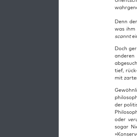
Unentsch
wahrgen
Denn der 
was ihm s
scannt
ei
Doch gera­
ande­ren
abge­such
tief, rück
mit zar­t
Gewöhn­l
phi­lo­so
der poli­
Phi­lo­so­
oder
ver­u
sogar Ni
»Kon­ser­v