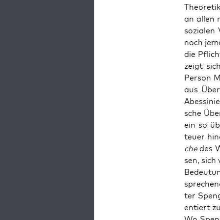
Theo­re­ti
an allen 
sozia­len
noch jema
die Pflic
zeigt sic
Per­son M
aus Über­
Abes­si­ni
sche Über­
ein so üb
teu­er hi
che
des We
sen, sich 
Bedeu­tun
spre­chen
ter Speng
en­tiert z
Wo Speng­