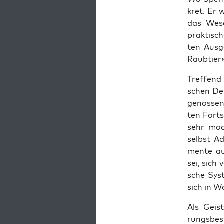
kret. Er 
das Wesen
prak­ti­sc
ten Aus­g
Raub­tie
Tref­fend 
schen Den
ge­nos­se
ten Fort­
sehr moder
selbst Ado
men­te au
sei, sich 
sche Sys­
sich in Wa
Als Geis­t
rungs­be­s