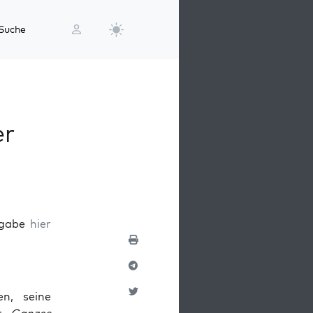
Suche
er
usgabe
hier
en, seine