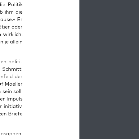
e Poli­tik
eb ihm die
au­se.« Er
 Stier oder
wirk­lich:
n je allein
n poli­ti­
l Schmitt,
Umfeld der
uf Moel­ler
sein soll,
der Impuls
nitia­tiv,
zen Brie­fe
lo­so­phen,