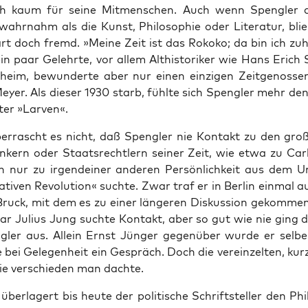
ich kaum für sei­ne Mit­men­schen. Auch wenn Speng­ler di
wahr­nahm als die Kunst, Phi­lo­so­phie oder Lite­ra­tur, bli
t doch fremd. »Mei­ne Zeit ist das Roko­ko; da bin ich zuh
in paar Gelehr­te, vor allem Alt­his­to­ri­ker wie Hans Erich
­heim, bewun­der­te aber nur einen ein­zi­gen Zeit­ge­nos­sen 
y­er. Als die­ser 1930 starb, fühl­te sich Speng­ler mehr den
ter »Lar­ven«.
r­rascht es nicht, daß Speng­ler nie Kon­takt zu den gro­ße
­kern oder Staats­recht­lern sei­ner Zeit, wie etwa zu Car
 nur zu irgend­ei­ner ande­ren Per­sön­lich­keit aus dem 
a­ti­ven Revo­lu­ti­on« such­te. Zwar traf er in Ber­lin ein­mal a
ruck, mit dem es zu einer län­ge­ren Dis­kus­si­on gekom­men 
r Juli­us Jung such­te Kon­takt, aber so gut wie nie ging 
­ler aus. Allein Ernst Jün­ger gegen­über wur­de er sel­ber i
bei Gele­gen­heit ein Gespräch. Doch die ver­ein­zel­ten, kur­
wie ver­schie­den man dachte.
ber­la­gert bis heu­te der poli­ti­sche Schrift­stel­ler den Phi­