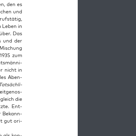
ten, den es
­schen und
fs­tä­tig,
m Leben in
­über. Das
us und der
n Mischung
r 1935 zum
ats­män­ni­
er nicht in
­les Aben­
Tat­säch­li­
eit­ge­nos­
ugleich die
z­te. Ent­
er Bekann­
t gut ori­
h
als kon­