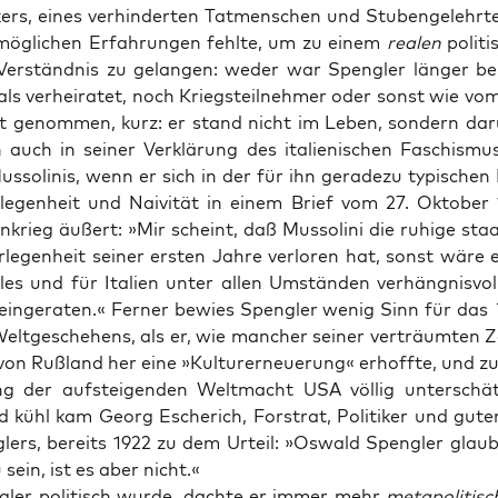
­kers, eines ver­hin­der­ten Tat­men­schen und Stu­ben­ge­lehr­
mög­li­chen Erfah­run­gen fehl­te, um zu einem
rea­len
poli­ti
 Ver­ständ­nis zu gelan­gen: weder war Speng­ler län­ger beru
ls ver­hei­ra­tet, noch Kriegs­teil­neh­mer oder sonst wie vo
ht genom­men, kurz: er stand nicht im Leben, son­dern dar
h auch in sei­ner Ver­klä­rung des ita­lie­ni­schen Faschis­m
us­so­li­nis, wenn er sich in der für ihn gera­de­zu typi­sche
le­gen­heit und Nai­vi­tät in einem Brief vom 27. Okto­be
­en­krieg äußert: »Mir scheint, daß Mus­so­li­ni die ruhi­ge sta
le­gen­heit sei­ner ers­ten Jah­re ver­lo­ren hat, sonst wäre 
les und für Ita­li­en unter allen Umstän­den ver­häng­nis­vol
n­ein­ge­ra­ten.« Fer­ner bewies Speng­ler wenig Sinn für das
lt­ge­sche­hens, als er, wie man­cher sei­ner ver­träum­ten Z
von Ruß­land her eine »Kul­tur­er­neue­rung« erhoff­te, und z
g der auf­stei­gen­den Welt­macht USA völ­lig unter­schät
d kühl kam Georg Esche­rich, Forst­rat, Poli­ti­ker und gut
­lers, bereits 1922 zu dem Urteil: »Oswald Speng­ler glaub
u sein, ist es aber nicht.«
ler poli­tisch wur­de, dach­te er immer mehr
meta­po­li­tisc