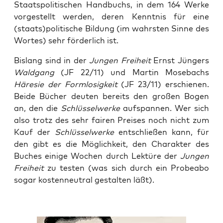
Staats­po­li­ti­schen Hand­buchs, in dem 164 Wer­ke
vor­ge­stellt wer­den, deren Kennt­nis für eine
(staats)politische Bil­dung (im wahrs­ten Sin­ne des
Wor­tes) sehr för­der­lich ist.
Bis­lang sind in der
Jun­gen Frei­heit
Ernst Jün­gers
Wald­gang
(JF 22/11) und Mar­tin Mose­bachs
Häre­sie der Form­lo­sig­keit
(JF 23/11) erschie­nen.
Bei­de Bücher deu­ten bereits den gro­ßen Bogen
an, den die
Schlüs­sel­wer­ke
auf­span­nen. Wer sich
also trotz des sehr fai­ren Prei­ses noch nicht zum
Kauf der
Schlüs­sel­wer­ke
ent­schlie­ßen kann, für
den gibt es die Mög­lich­keit, den Cha­rak­ter des
Buches eini­ge Wochen durch Lek­tü­re der
Jun­gen
Frei­heit
zu tes­ten (was sich durch ein Pro­be­abo
sogar kos­ten­neu­tral gestal­ten läßt).