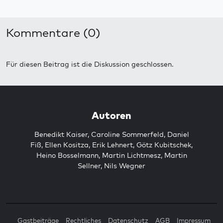
Kommentare (0)
Für diesen Beitrag ist die Diskussion geschlossen.
Autoren
Benedikt Kaiser
,
Caroline Sommerfeld
,
Daniel
Fiß
,
Ellen Kositza
,
Erik Lehnert
,
Götz Kubitschek
,
Heino Bosselmann
,
Martin Lichtmesz
,
Martin
Sellner
,
Nils Wegner
Gastbeiträge
Rechtliches
Datenschutz
AGB
Impressum