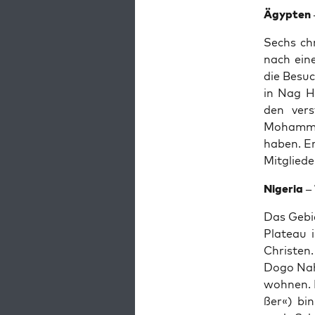
Ägyp­ten 
Sechs chr
nach eine
die Besu­
in Nag Ham
den ver­s
Moham­me
haben. Er 
Mit­glie­d
Nige­ria –
Das Gebiet
Pla­teau 
Chris­ten.
Dogo Naha
woh­nen. 
ßer«) bin