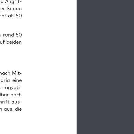
nd Angrif­
der Sun­na
ehr als 50
n rund 50
f bei­den
 nach Mit­
­dria eine
r ägyp­ti­
l­bar nach
hrift aus­
en aus, die