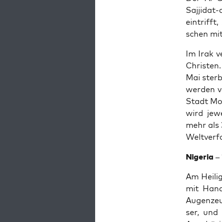
Saj­ji­da
ein­trifft
schen mit
Im Irak v
Chris­ten
Mai ster­b
wer­den ve
Stadt Mos­
wird jewe
mehr als 
Welt­ver­f
Nige­ria 
Am Hei­li
mit Hand­
Augen­zeu
ser, und 