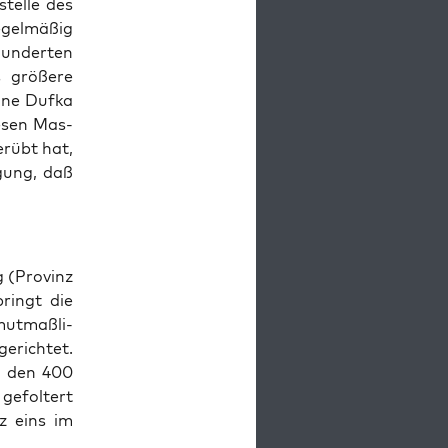
tel­le des
gel­mä­ßig
un­der­ten
grö­ße­re
n­ne Duf­ka
e­sen Mas­
er­übt hat,
­gung, daß
 (Pro­vinz
bringt die
ut­maß­li­
e­rich­tet.
on den 400
gefol­tert
z eins im