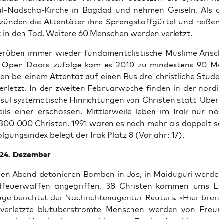
t-al-Nad­scha-Kir­che in Bag­dad und neh­men Gei­seln. Als di
, zün­den die Atten­tä­ter ihre Spreng­stoff­gür­tel und rei­
 in den Tod. Wei­te­re 60 Men­schen wer­den verletzt.
er­üben immer wie­der fun­da­men­ta­lis­ti­sche Mus­li­me Ansc
. Open Doors zufol­ge kam es 2010 zu min­des­tens 90 Mo
en bei einem Atten­tat auf einen Bus drei christ­li­che Stu­d
r­letzt. In der zwei­ten Febru­ar­wo­che fin­den in der nord­i
ul sys­te­ma­ti­sche Hin­rich­tun­gen von Chris­ten statt. Übe
ils einer erschos­sen. Mitt­ler­wei­le leben im Irak nur 
300 000 Chris­ten. 1991 waren es noch mehr als dop­pelt so 
ol­gungs­in­dex belegt der Irak Platz 8 (Vor­jahr: 17).
– 24. Dezember
­gen Abend deto­nie­ren Bom­ben in Jos, in Mai­du­gu­ri wer­de
feu­er­waf­fen ange­grif­fen. 38 Chris­ten kom­men ums 
­ge berich­tet der Nach­rich­ten­agen­tur Reu­ters: »Hier bre
ver­letz­te blut­über­ström­te Men­schen wer­den von Fre