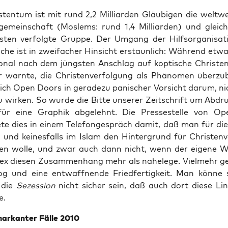
ten­tum ist mit rund 2,2 Mil­li­ar­den Gläu­bi­gen die welt­w
s­ge­mein­schaft (Mos­lems: rund 1,4 Mil­li­ar­den) und gleich­
­ten ver­folg­te Grup­pe. Der Umgang der Hilfs­or­ga­ni­sa­t
a­che ist in zwei­fa­cher Hin­sicht erstaun­lich: Wäh­rend etw
tio­nal nach dem jüngs­ten Anschlag auf kop­ti­sche Chris­te
 warn­te, die Chris­ten­ver­fol­gung als Phä­no­men über­zu­b
ch Open Doors in gera­de­zu pani­scher Vor­sicht dar­um, ni
zu wir­ken. So wur­de die Bit­te unse­rer Zeit­schrift um Abdr
für eine Gra­phik abge­lehnt. Die Pres­se­stel­le von O
­te dies in einem Tele­fon­ge­spräch damit, daß man für die
 und kei­nes­falls im Islam den Hin­ter­grund für Chris­ten­ve
n wol­le, und zwar auch dann nicht, wenn der eige­ne Wel
dex die­sen Zusam­men­hang mehr als nahe­le­ge. Viel­mehr 
og und eine ent­waff­nen­de Fried­fer­tig­keit. Man kön­ne
 die
Sezes­si­on
nicht sicher sein, daß auch dort die­se Lini
e.
ar­kan­ter Fäl­le 2010