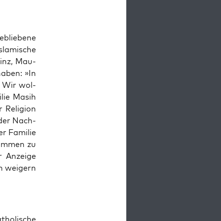
blie­be­ne
sla­mi­sche
­vinz, Mau­
haben: »In
. Wir wol­
lie Masih
Reli­gi­on
 der Nach­
r Fami­lie
kom­men zu
r Anzei­ge
n wei­gern
ho­li­sche