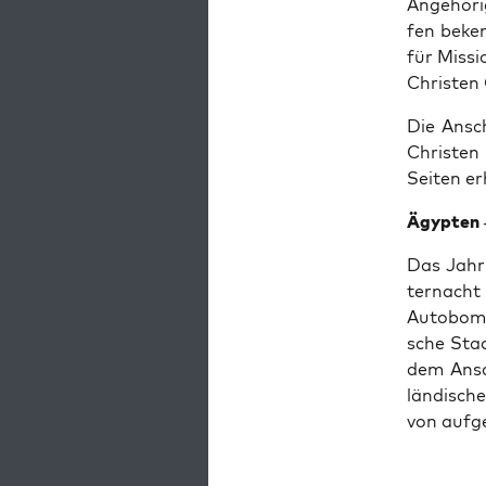
Ange­hö­r
fen beken
für Mis­s
Chris­ten 
Die Ansch
Chris­te
Sei­ten e
Ägyp­ten 
Das Jahr 
ter­nacht
Auto­bom­
sche Staa
dem Ansch
län­di­sch
von auf­g