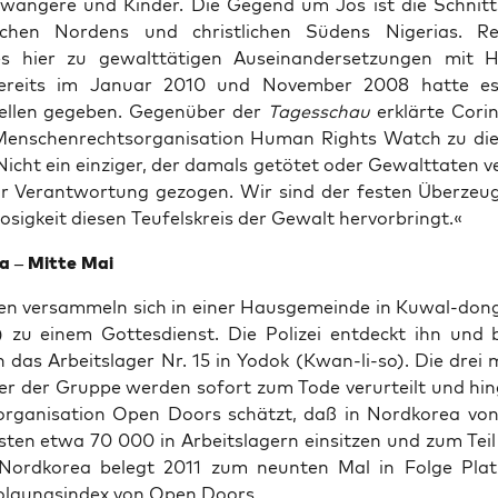
an­ge­re und Kin­der. Die Gegend um Jos ist die Schnitt­s
ti­schen Nor­dens und christ­li­chen Südens Nige­ri­as. Re
hier zu gewalt­tä­ti­gen Aus­ein­an­der­set­zun­gen mit H
ereits im Janu­ar 2010 und Novem­ber 2008 hat­te es 
l­len gege­ben. Gegen­über der
Tages­schau
erklär­te Cori
en­schen­rechts­or­ga­ni­sa­ti­on Human Rights Watch zu di
Nicht ein ein­zi­ger, der damals getö­tet oder Gewalt­ta­ten v
r Ver­ant­wor­tung gezo­gen. Wir sind der fes­ten Über­zeu
lo­sig­keit die­sen Teu­fels­kreis der Gewalt hervorbringt.«
a – Mit­te Mai
ten ver­sam­meln sich in einer Haus­ge­mein­de in Kuwal-dong
 zu einem Got­tes­dienst. Die Poli­zei ent­deckt ihn und 
n das Arbeits­la­ger Nr. 15 in Yodok (Kwan-li-so). Die drei m
er der Grup­pe wer­den sofort zum Tode ver­ur­teilt und hin­g
­or­ga­ni­sa­ti­on Open Doors schätzt, daß in Nord­ko­rea v
­ten etwa 70 000 in Arbeits­la­gern ein­sit­zen und zum Teil 
Nord­ko­rea belegt 2011 zum neun­ten Mal in Fol­ge Plat
fol­gungs­in­dex von Open Doors.