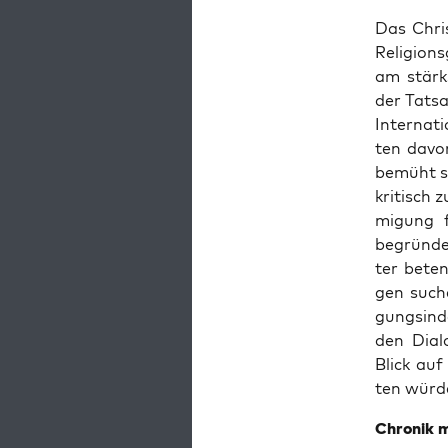
Das Chris­
Reli­gi­on
am stärks
der Tat­s
Inter­na­
ten davor
bemüht si
kri­tisch 
mi­gung 
begrün­de
ter beten
gen suche
gungs­in­
den Dia­l
Blick auf
ten würd
Chro­nik m