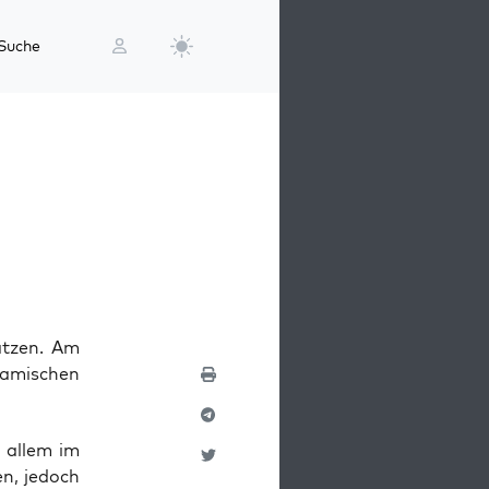
Suche
ätzen. Am
lamischen
 allem im
en, jedoch