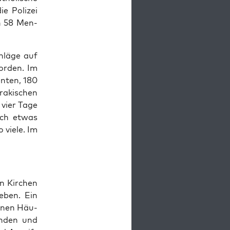
e Poli­zei
ßen 58 Men­
hlä­ge auf
r­den. Im
en­ten, 180
ra­ki­schen
r vier Tage
noch etwas
vie­le. Im
n Kir­chen
Leben. Ein
n­nen Häu­
un­den und