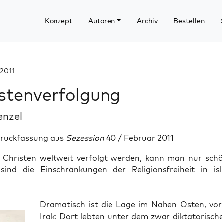
Konzept
Autoren
Archiv
Bestellen
 2011
stenverfolgung
enzel
Druckfassung aus
Sezession
40 / Februar 2011
e Christen weltweit verfolgt werden, kann man nur sch
sind die Einschränkungen der Religionsfreiheit in is
Dra­ma­tisch ist die Lage im Nahen Osten, vor
Irak: Dort leb­ten unter dem zwar dik­ta­to­ri­sch