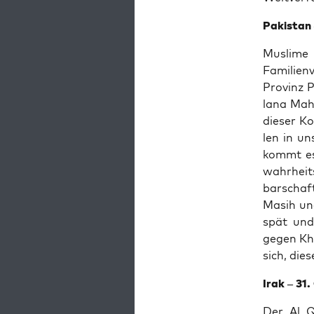
Paki­stan 
Mus­li­me
Fami­li­en
Pro­vinz P
la­na Mah
die­ser K
len in u
kommt es,
wahr­heit
bar­schaf
Masih und
spät und 
gegen Kha
sich, die
Irak – 31
Der Al Qa