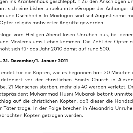
i­gen ins Kran­ken­haus geschleppt. « Zu den Anschlä­gen u
nt sich eine bis­her unbe­kann­te »Grup­pe der Anhän­ger 
i­on und Dschi­had «. In Mai­du­gu­ri sind seit August somit m
Opfer reli­gi­ös moti­vier­ter Angrif­fe geworden.
lä­ge vom Hei­li­gen Abend lösen Unru­hen aus, bei dene
n und Mos­lems ums Leben kom­men. Die Zahl der Opfer au
rhöht sich für das Jahr 2010 damit auf rund 500.
– 31. Dezember/1. Janu­ar 2011
endet für die Kop­ten, wie es begon­nen hat: 20 Minu­ten
 deto­niert vor der christ­li­chen Saints Church in Alex­an
be. 21 Men­schen ster­ben, mehr als 40 wer­den ver­letzt. De
ts­prä­si­dent Muham­mad Hus­ni Muba­rak betont unmit­te
lag auf die christ­li­chen Kop­ten, daß die­ser die Hand­sc
er Täter tra­ge. In der Fol­ge bre­chen in Alex­an­dria Unru­h
e­brach­ten Kop­ten getra­gen werden.