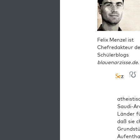
Felix Menzel ist
Chefredakteur d
Schülerblogs
blauenarzisse.de
.
athe­is­t
Sau­di-Ar
Län­der f
daß sie c
Grund­stü
Auf­ent­ha