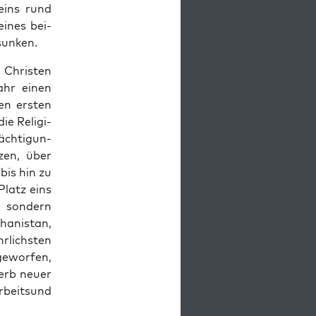
­eins rund
 eines bei­
sunken.
Chris­ten
ahr einen
en ers­ten
e Reli­gi­
äch­ti­gun­
­zen, über
 bis hin zu
 Platz eins
, son­dern
a­ni­stan,
­lichs­ten
e­wor­fen,
erb neu­er
rbeits­und