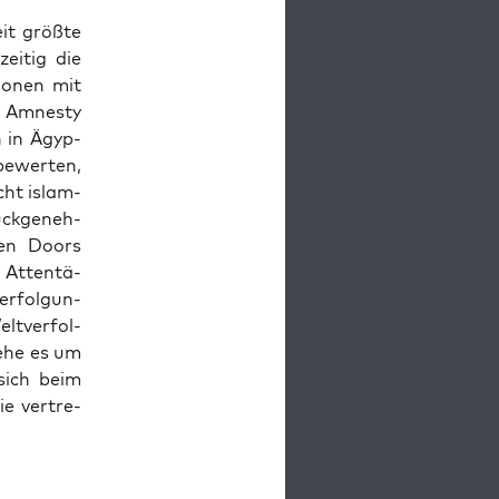
eit größ­te
zei­tig die
io­nen mit
a Amnes­ty
n in Ägyp­
e­wer­ten,
cht islam­
uck­ge­neh­
pen Doors
 Atten­tä­
r­fol­gun­
t­ver­fol­
gehe es um
 sich beim
e ver­tre­