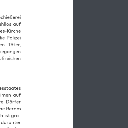
hie­ße­rei
hl­los auf
nes-Kirche
ie Poli­zei
en Täter,
began­gen
uß­rei­chen
es­staa­tes
li­men auf
rei Dör­fer
­che Berom
h ist grö­
dar­un­ter