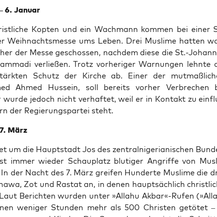
– 6. Januar
ist­li­che Kop­ten und ein Wach­mann kom­men bei einer Sc
r Weih­nachts­mes­se ums Leben. Drei Mus­li­me hat­ten wa
cher der Mes­se geschos­sen, nach­dem die­se die St.-Johan
­ma­di ver­lie­ßen. Trotz vor­he­ri­ger War­nun­gen lehn­te d
tärk­ten Schutz der Kir­che ab. Einer der mut­maß­li­ch
d Ahmed Hus­sein, soll bereits vor­her Ver­bre­chen 
wur­de jedoch nicht ver­haf­tet, weil er in Kon­takt zu ein­fl
ern der Regie­rungs­par­tei steht.
 7. März
 um die Haupt­stadt Jos des zen­tral­ni­ge­ria­ni­schen Bun­d
ist immer wie­der Schau­platz blu­ti­ger Angrif­fe von Mus­
 In der Nacht des 7. März grei­fen Hun­der­te Mus­li­me die d
­wa, Zot und Rastat an, in denen haupt­säch­lich christ­li
Laut Berich­ten wur­den unter »Alla­hu Akbar«-Rufen (»Alla
­nen weni­ger Stun­den mehr als 500 Chris­ten getö­tet – 