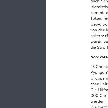
auch Schw
isla­mis­
kommt es 
Toten. B
Gewalt­we
von der M
sa­kern: »
wur­de zu
die Straf­
Nord­ko­re
23 Chris­
Pyon­gan)
Grup­pe i
chen Lei­t
Die Hilfs
000 Chris
wer­den. 
Welt­ver­