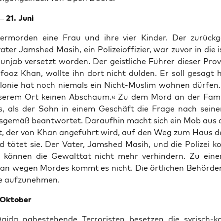
– 21. Juni
 ermor­den eine Frau und ihre vier Kin­der. Der zurück­ge­
­va­ter Jams­hed Masih, ein Poli­zei­of­fi­zier, war zuvor in die i
un­jab ver­setzt wor­den. Der geist­li­che Füh­rer die­ser Pro
­fooz Khan, woll­te ihn dort nicht dul­den. Er soll gesagt 
olo­nie hat noch nie­mals ein Nicht-Mus­lim woh­nen dür­fen
nse­rem Ort kei­nen Abschaum.« Zu dem Mord an der Fami­
 als der Sohn in einem Geschäft die Fra­ge nach sei­ner 
s­ge­mäß beant­wor­tet. Dar­auf­hin macht sich ein Mob aus
t, der von Khan ange­führt wird, auf den Weg zum Haus de
 tötet sie. Der Vater, Jams­hed Masih, und die Poli­zei 
kön­nen die Gewalt­tat nicht mehr ver­hin­dern. Zu eine
n wegen Mor­des kommt es nicht. Die ört­li­chen Behör­de
­se aufzunehmen.
. Oktober
i­da nahe­ste­hen­de Ter­ro­ris­ten beset­zen die syrisch-kat