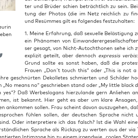
ter und Brü­der schien beträcht­lich zu sein. Be
tung der Pho­tos (die im Netz reich­lich zu fin
und Resüm­mes gilt es fol­gen­des festzuhalten:
eurin
1. Mei­ne Erfah­rung, daß sexu­el­le Beläs­ti­gung 
ieben
ein Phä­no­men von Ein­wan­de­rer­ge­sell­schaf­te
ser gesagt, von Nicht-Auto­chtho­nen sehe ich 
expli­zit geteilt, aber den­noch
expres­sis ver­bis
Grund soll­te es sonst haben, daß die pro­tes­t
Frau­en „Don´t touch this“ oder „This is not a p
ihre geschnür­ten Dekol­le­tes schmier­ten und Schil­der hoch
 „No means no“ geschrie­ben stand oder „My litt­le black 
yes“? Daß Wer­be­slo­gans hier­zu­lan­de gern Anlie­hen an 
men, ist bekannt. Hier geht es aber um kla­re Ansa­gen,
ten ankom­men sol­len. Frau scheint davon aus­zu­ge­hen, daß
­spro­chen füh­len sol­len, der deut­schen Spra­che nicht 
sind. Oder inter­pre­tie­re ich das falsch? Ist die Wahl einer
r­ständ­li­chen Spra­che als Rück­zug zu wer­ten aus der via 
en­tier­ten Intim­zo­ne hin zu einem irgend­wie „coo­len Stat