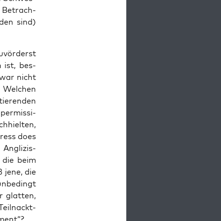
i Betrach­
­den sind)
zuvör­derst
n ist, bes­
zwar nicht
: Wel­chen
ie­ren­den
er­mis­si­
­hiel­ten,
dress does
Angli­zis­
 die beim
 jene, die
unbe­dingt
 glat­ten,
Teil­nackt­
ement“?