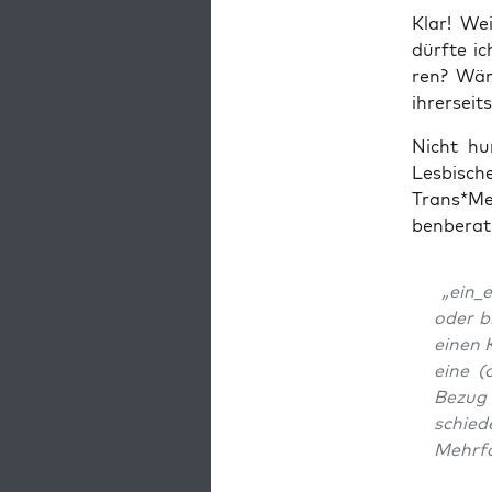
Klar! Wei
dürf­te i
ren? Wäre
ihrer­seit
Nicht hun
Lesbisc
Trans*Men
ben­be­ra­
„ein_e
oder bi
einen K
eine (
Bezug 
schie­d
Mehr­fa