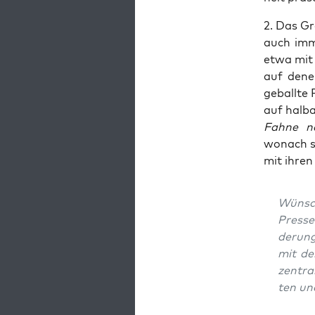
2. Das Gr
auch imm
etwa mit 
auf denen
geball­te
auf halb­
Fah­ne 
wonach si
mit ihren
Wün­s
Pressev
de­rung
mit den
zen­tr
ten und