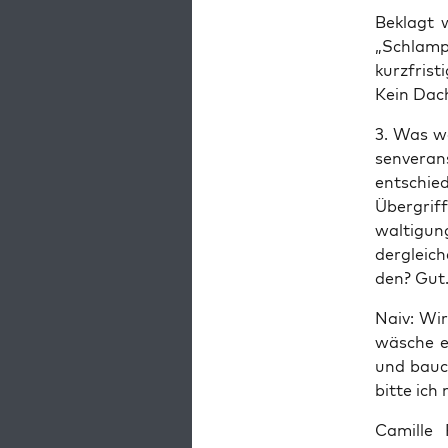
Beklagt w
„Schlam­p
kurz­fris
Kein Dac
3. Was wa
sen­ver­an
ent­schie­
Über­grif­
wal­ti­gu
der­glei­
den? Gut
Naiv: Wir
wä­sche e
und bauch­
bit­te ich
Camil­le 