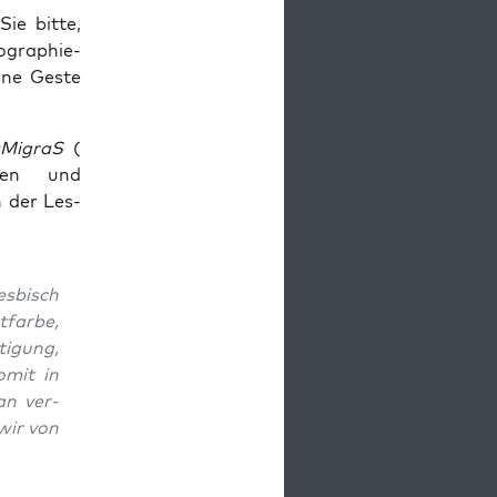
ie bit­te,
­gra­phie­
­ne Ges­te
­Mi­graS
(
­ben und
h der Les­
s­bisch
­far­be,
ti­gung,
omit in
an ver­
 wir von