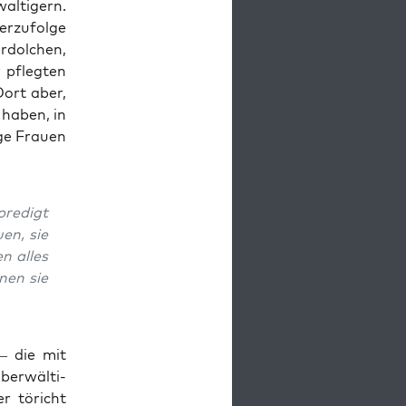
al­ti­gern.
er­zu­fol­ge
erdol­chen,
 pfleg­ten
Dort aber,
 haben, in
ge Frau­en
pre­digt
­en, sie
en alles
­nen sie
 – die mit
er­wäl­ti­
r töricht