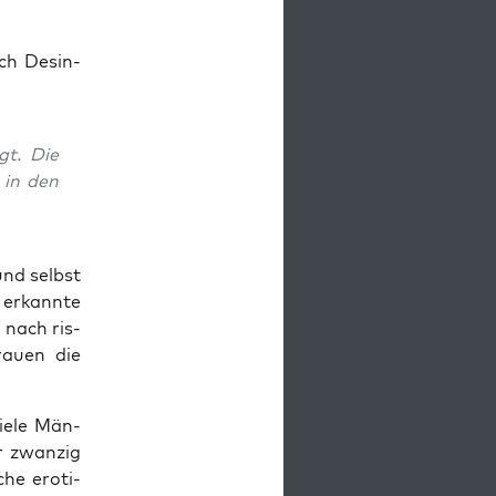
ach Des­in­
gt. Die
n in den
und selbst
 erkann­te
e nach ris­
rau­en die
ie­le Män­
r zwan­zig
he ero­ti­