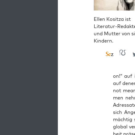
Ellen Kositza ist
Literatur-Redakt
und Mutter von s
Kindern.
on!“ auf 
auf denen
not mean 
men neh­
Adres­sa­
sich Ange
mäch­tig 
glo­bal ve
heit prä­s