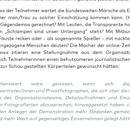
os der Teil­neh­mer wer­tet die bun­des­wei­ten Mär­sche als E
er man/frau zu sol­cher Ein­schät­zung kom­men kann. (
Gegen­de­mos gerech­net? Mit Leu­ten, die Trans­pa­ren­te hoc
 „Schlam­pen sind unser Unter­gang“ steht? Mit Mit­bür­
 Fäus­te recken oder – als soge­nann­te Spie­ßer – mit nack­te
an­ge­zo­ge­ne Men­schen deu­ten? Die Macher der online-Zei
news
zitie­ren eine Stel­lung­nah­me aus dem Orga­ni­sa­ti
ch Teil­neh­me­rin­nen einen behut­sa­me­ren jour­na­lis­ti­sc
 zur Schau gestell­ten Kör­per­tei­len gewünscht hätten:
chens­wert wäre gewe­sen, wenn sich die­je­
ertreter/innen und Pri­vat­fo­to­gra­phen, die sich über die 
 des Orga­ni­sa­ti­ons­teams, Detail­auf­nah­men und Ein­zel
 Foto­gra­fier­ten abzu­spre­chen, hin­weg­ge­setzt haben, 
a­len Anlie­gen der Demons­tra­ti­on mehr Gedan­ken gemac
 mehr Wert auf gegen­sei­ti­ges Ein­ver­neh­men gelegt hätt