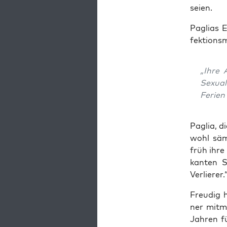
seien.
Pagli­as E
fek­ti­ons­
„Ihre 
Sexua­l
Feri­e
Paglia, d
wohl sämt
früh ihre 
kan­ten S
Verlierer.
Freu­dig 
ner mit­m
Jah­ren f