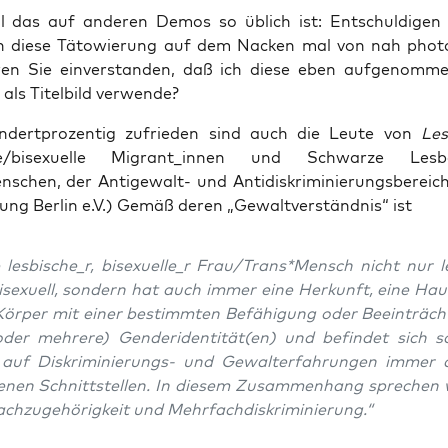
l das auf ande­ren Demos so üblich ist: Ent­schul­di­gen S
ch die­se Täto­wie­rung auf dem Nacken mal von nah pho­to
n Sie ein­ver­stan­den, daß ich die­se eben auf­ge­nom­me
s als Titel­bild verwende?
­dert­pro­zen­tig zufrie­den sind auch die Leu­te von
Les
he/bisexuelle Migrant_innen und Schwar­ze Les
schen, der Anti­ge­walt- und Anti­dis­kri­mi­nie­rungs­be­reic
tung Ber­lin e.V.) Gemäß deren „Gewalt­ver­ständ­nis“ ist
 lesbische_r, bisexuelle_r Frau/Trans*Mensch nicht nur le
se­xu­ell, son­dern hat auch immer eine Her­kunft, eine Haut
ör­per mit einer bestimm­ten Befä­hi­gung oder Beein­träch­
oder meh­re­re) Genderidentität(en) und befin­det sich s
auf Dis­kri­mi­nie­rungs- und Gewalt­er­fah­run­gen immer 
e­nen Schnitt­stel­len. In die­sem Zusam­men­hang spre­chen
ch­zu­ge­hö­rig­keit und Mehrfachdiskriminierung.“