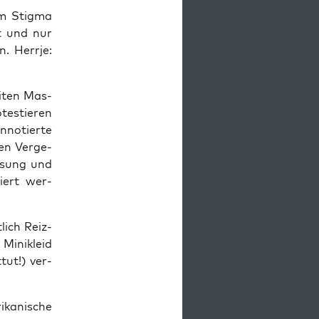
om Stig­ma
gt und nur
. Herr­je:
i­ten Mas­
tes­tie­ren
­no­tier­te
gen Ver­ge­
­sung und
riert wer­
lich Reiz­
Mini­kleid
­tut!) ver­
ka­ni­sche