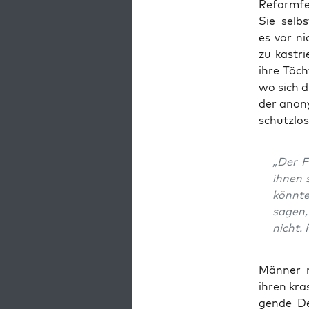
Reform­fe­
Sie selbst 
es vor nic
zu kas­tr
ihre Töch
wo sich d
der anony
schutz­los
„Der Fe
ihnen s
könn­te
sagen, 
nicht. 
Män­ner m
ihren kra
gen­de De