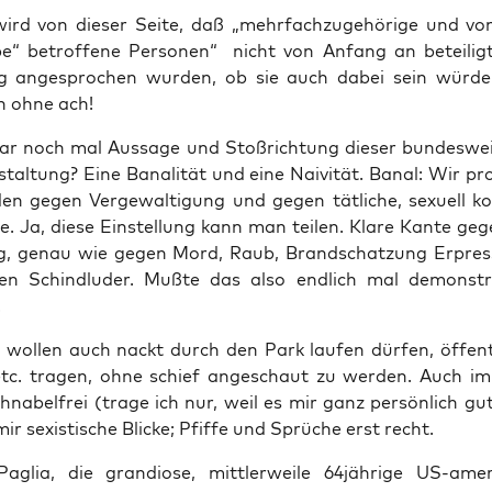
ird von die­ser Sei­te, daß „mehr­fach­zu­ge­hö­ri­ge und v
e“ betrof­fe­ne Per­so­nen“ nicht von Anfang an betei­li
­tig ange­spro­chen wur­den, ob sie auch dabei sein wür­den
h ohne ach!
r noch mal Aus­sa­ge und Stoß­rich­tung die­ser bun­des­we
­stal­tung? Eine Bana­li­tät und eine Nai­vi­tät. Banal: Wir pro­
den gegen Ver­ge­wal­ti­gung und gegen tät­li­che, sexu­ell kon
fe. Ja, die­se Ein­stel­lung kann man tei­len. Kla­re Kan­te ge
ng, genau wie gegen Mord, Raub, Brand­schat­zung Erpres
chen Schind­lu­der. Muß­te das also end­lich mal demons­t
.
 wol­len auch nackt durch den Park lau­fen dür­fen, öffent­
tc. tra­gen, ohne schief ange­schaut zu wer­den. Auch im 
na­bel­frei (tra­ge ich nur, weil es mir ganz per­sön­lich gut
 mir sexis­ti­sche Bli­cke; Pfif­fe und Sprü­che erst recht.
Paglia, die gran­dio­se, mitt­ler­wei­le 64jährige US-ame­ri­