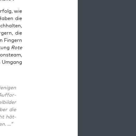
rfolg, wie
Haben die
h­hal­ten,
gern, die
n Fin­gern
­tung
Rote
­ons­team,
hen Umgang
ni­gen
Auf­for­
­bil­der
über die
ht hät­
en. …”