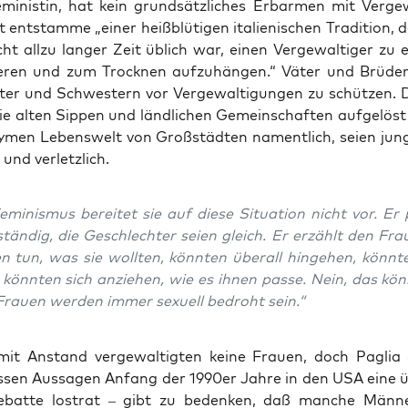
mi­nis­tin, hat kein grund­sätz­li­ches Erbar­men mit Ver­ge­w
ent­stam­me „einer heiß­blü­ti­gen ita­lie­ni­schen Tra­di­ti­on, d
ht all­zu lan­ger Zeit üblich war, einen Ver­ge­wal­ti­ger zu 
ie­ren und zum Trock­nen auf­zu­hän­gen.“ Väter und Brü­der
­ter und Schwes­tern vor Ver­ge­wal­ti­gun­gen zu schüt­zen. 
ie alten Sip­pen und länd­li­chen Gemein­schaf­ten auf­ge­löst
­men Lebens­welt von Groß­städ­ten nament­lich, sei­en jun­
 und verletzlich.
mi­nis­mus berei­tet sie auf die­se Situa­ti­on nicht vor. Er 
tän­dig, die Geschlech­ter sei­en gleich. Er erzählt den Frau
n tun, was sie woll­ten, könn­ten über­all hin­ge­hen, könn­t
könn­ten sich anzie­hen, wie es ihnen pas­se. Nein, das kön
Frau­en wer­den immer sexu­ell bedroht sein.“
it Anstand ver­ge­wal­tig­ten kei­ne Frau­en, doch Paglia
s­sen Aus­sa­gen Anfang der 1990er Jah­re in den USA eine üb
bat­te los­trat – gibt zu beden­ken, daß man­che Män­ne