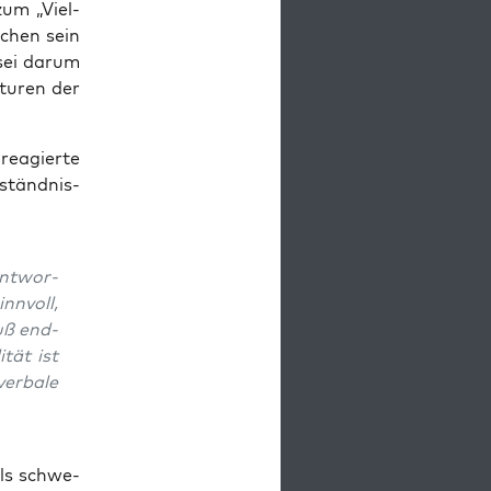
zum „Viel­
­chen sein
sei dar­um
tu­ren der
reagier­te
ständ­nis­
nt­wor­
n­voll,
uß end­
­tät ist
r­ba­le
als schwe­