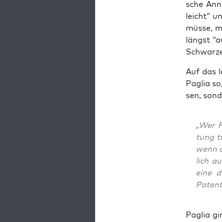
sche Annä
leicht“ u
müs­se, m
längst “a
Schwar­ze
Auf das l
Paglia so
sen, son­
„Wer F
tung t
wenn d
lich au
eine d
Patent
Paglia gi