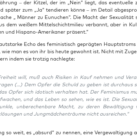
h­rung – der Kit­zel, der im „Nein“ liegt, das even­tu­el­le 
nd spä­ter zum „Ja“ ten­die­ren kön­ne – im Detail abge­spro
ache „ Män­ner zu Eunu­chen“. Die Macht der Sexua­li­tät 
us dem wei­ßem Mit­tel­schicht­mi­lieu ver­bannt, aber in Kul­
n und His­pa­no-Ame­ri­ka­ner präsent.“
aut­star­ke Echo des femi­nis­tisch gepräg­ten Haupt­stroms 
, wie man es von ihr bis heu­te gewohnt ist. Nicht mit Zuge­
dern indem sie trot­zig nachlegte:
rei­heit will, muß auch Risi­ken in Kauf neh­men und Ver­a
ra­gen (…) Dem Opfer die Schuld zu geben ist durch­aus sin
as Opfer sich ido­tisch ver­hal­ten hat. Der Femi­nis­mus m
f­wa­chen, und das Leben so sehen, wie es ist. Die Sexua­li
unk­le, unbe­re­chen­ba­re Macht, zu deren Bewäl­ti­gung ve
­lö­sun­gen und Jung­mäd­chen­träu­me nicht ausreichen.“
ng so weit, es „absurd“ zu nen­nen, eine Ver­ge­wal­ti­gung 