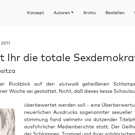
Konzept
Autoren
Archiv
Bestellen
 2011
t Ihr die totale Sexdemokra
ositza
iner Rückblick auf den
slutwalk
geheißenen Schlamp
er Woche sei gestattet. Nicht, daß dieses kesse Schaulau
über­be­wer­tet wer­den soll – eine Über­ber­wer­t
neu­er­li­chen Aus­drucks soge­nann­ter sexu­el­ler
stim­mung fand viel­mehr via dut­zen­der Titel­p
aus­führ­li­cher Medi­en­be­rich­te statt. Der Geil­he
der Schlam­pen, Tram­pel und ihrer soli­da­ri­sch