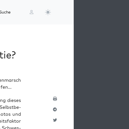
Suche
tie?
enmarsch
fen...
ung die­ses
 Selbst­be­
ho­tos und
its­fak­tor
en Schwes­