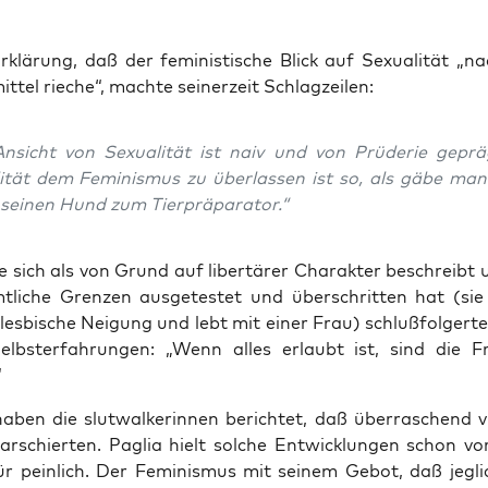
rklä­rung, daß der femi­nis­ti­sche Blick auf Sexua­li­tät „n
mit­tel rie­che“, mach­te sei­ner­zeit Schlagzeilen:
Ansicht von Sexua­li­tät ist naiv und von Prü­de­rie geprä
i­tät dem Femi­nis­mus zu über­las­sen ist so, als gäbe ma
n sei­nen Hund zum Tierpräparator.“
ie sich als von Grund auf liber­tä­rer Cha­rak­ter beschreibt 
­li­che Gren­zen aus­ge­tes­tet und über­schrit­ten hat (sie
les­bi­sche Nei­gung und lebt mit einer Frau) schluß­fol­ger­t
elbst­er­fah­run­gen: „Wenn alles erlaubt ist, sind die F
“
haben die slut­wal­ke­rin­nen berich­tet, daß über­ra­schend v
ar­schier­ten. Paglia hielt sol­che Ent­wick­lun­gen schon vo
ür pein­lich. Der Femi­nis­mus mit sei­nem Gebot, daß jeg­li­c