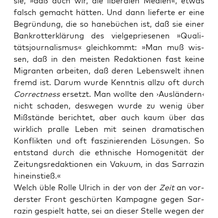
sie, »daß auch wir, die libe­ra­len Medi­en«, etwas
falsch gemacht hät­ten. Und dann lie­fer­te er eine
Begrün­dung, die so hane­bü­chen ist, daß sie einer
Bank­rott­erklä­rung des viel­ge­prie­se­nen »Qua­li­
täts­jour­na­lis­mus« gleich­kommt: »Man muß wis­
sen, daß in den meis­ten Redak­tio­nen fast kei­ne
Migran­ten arbei­ten, daß deren Lebens­welt ihnen
fremd ist. Dar­um wur­de Kennt­nis all­zu oft durch
Cor­rect­ness
ersetzt. Man woll­te den ›Aus­län­dern‹
nicht scha­den, des­we­gen wur­de zu wenig über
Miß­stän­de berich­tet, aber auch kaum über das
wirk­lich pral­le Leben mit sei­nen dra­ma­ti­schen
Kon­flik­ten und oft fas­zi­nie­ren­den Lösun­gen. So
ent­stand durch die eth­ni­sche Homo­ge­ni­tät der
Zei­tungs­re­dak­tio­nen ein Vaku­um, in das Sar­ra­zin
hineinstieß.«
Welch üble Rol­le Ulrich in der von der
Zeit
an vor­
ders­ter Front geschür­ten Kam­pa­gne gegen Sar­
ra­zin gespielt hat­te, sei an die­ser Stel­le wegen der