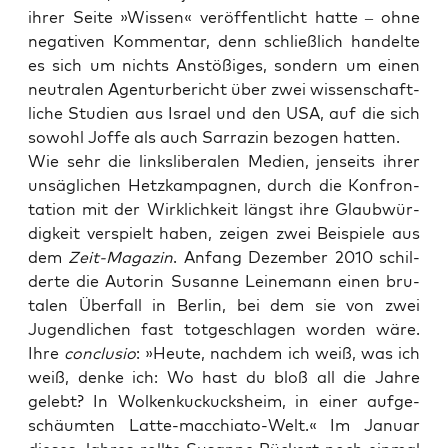
ihrer Sei­te »Wis­sen« ver­öf­fent­licht hat­te – ohne
nega­ti­ven Kom­men­tar, denn schließ­lich han­del­te
es sich um nichts Anstö­ßi­ges, son­dern um einen
neu­tra­len Agen­tur­be­richt über zwei wis­sen­schaft­
li­che Stu­di­en aus Isra­el und den USA, auf die sich
sowohl Jof­fe als auch Sar­ra­zin bezo­gen hatten.
Wie sehr die links­li­be­ra­len Medi­en, jen­seits ihrer
unsäg­li­chen Hetz­kam­pa­gnen, durch die Kon­fron­
ta­ti­on mit der Wirk­lich­keit längst ihre Glaub­wür­
dig­keit ver­spielt haben, zei­gen zwei Bei­spie­le aus
dem
Zeit-Maga­zin
. Anfang Dezem­ber 2010 schil­
der­te die Autorin Susan­ne Lei­ne­mann einen bru­
ta­len Über­fall in Ber­lin, bei dem sie von zwei
Jugend­li­chen fast tot­ge­schla­gen wor­den wäre.
Ihre
con­clu­sio
: »Heu­te, nach­dem ich weiß, was ich
weiß, den­ke ich: Wo hast du bloß all die Jah­re
gelebt? In Wol­ken­ku­ckucks­heim, in einer auf­ge­
schäum­ten Lat­te-mac­chia­to-Welt.« Im Janu­ar