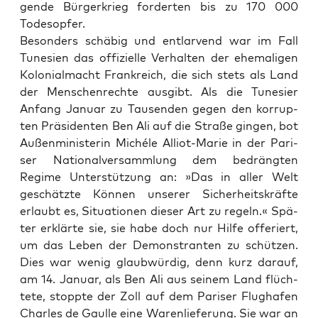
gen­de Bür­ger­krieg for­der­ten bis zu 170 000
Todesopfer.
Beson­ders schä­big und ent­lar­vend war im Fall
Tune­si­en das offi­zi­el­le Ver­hal­ten der ehe­ma­li­gen
Kolo­ni­al­macht Frank­reich, die sich stets als Land
der Men­schen­rech­te aus­gibt. Als die Tune­si­er
Anfang Janu­ar zu Tau­sen­den gegen den kor­rup­
ten Prä­si­den­ten Ben Ali auf die Stra­ße gin­gen, bot
Außen­mi­nis­te­rin Miché­le Alli­ot-Marie in der Pari­
ser Natio­nal­ver­samm­lung dem bedräng­ten
Regime Unter­stüt­zung an: »Das in aller Welt
geschätz­te Kön­nen unse­rer Sicher­heits­kräf­te
erlaubt es, Situa­tio­nen die­ser Art zu regeln.« Spä­
ter erklär­te sie, sie habe doch nur Hil­fe offe­riert,
um das Leben der Demons­tran­ten zu schüt­zen.
Dies war wenig glaub­wür­dig, denn kurz dar­auf,
am 14. Janu­ar, als Ben Ali aus sei­nem Land flüch­
te­te, stopp­te der Zoll auf dem Pari­ser Flug­ha­fen
Charles de Gaul­le eine Waren­lie­fe­rung. Sie war an