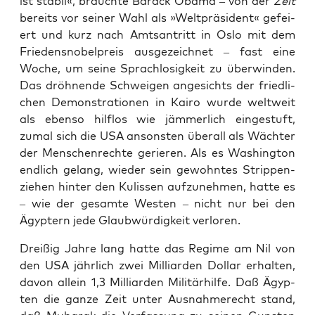
ist sta­bil«, brauch­te Barack Oba­ma – von der
Zeit
bereits vor sei­ner Wahl als »Welt­prä­si­dent« gefei­
ert und kurz nach Amts­an­tritt in Oslo mit dem
Frie­dens­no­bel­preis aus­ge­zeich­net – fast eine
Woche, um sei­ne Sprach­lo­sig­keit zu über­win­den.
Das dröh­nen­de Schwei­gen ange­sichts der fried­li­
chen Demons­tra­tio­nen in Kai­ro wur­de welt­weit
als eben­so hilf­los wie jäm­mer­lich ein­ge­stuft,
zumal sich die USA ansons­ten über­all als Wäch­ter
der Men­schen­rech­te gerie­ren. Als es Washing­ton
end­lich gelang, wie­der sein gewohn­tes Strip­pen­
zie­hen hin­ter den Kulis­sen auf­zu­neh­men, hat­te es
– wie der gesam­te Wes­ten – nicht nur bei den
Ägyp­tern jede Glaub­wür­dig­keit verloren.
Drei­ßig Jah­re lang hat­te das Regime am Nil von
den USA jähr­lich zwei Mil­li­ar­den Dol­lar erhal­ten,
davon allein 1,3 Mil­li­ar­den Mili­tär­hil­fe. Daß Ägyp­
ten die gan­ze Zeit unter Aus­nah­me­recht stand,