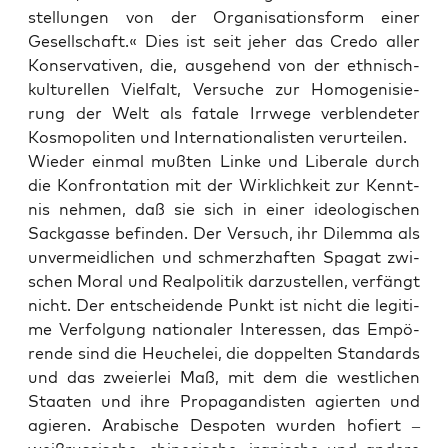
stel­lun­gen von der Orga­ni­sa­ti­ons­form einer
Gesell­schaft.« Dies ist seit jeher das Cre­do aller
Kon­ser­va­ti­ven, die, aus­ge­hend von der eth­nisch-
kul­tu­rel­len Viel­falt, Ver­su­che zur Homo­ge­ni­sie­
rung der Welt als fata­le Irr­we­ge ver­blen­de­ter
Kos­mo­po­li­ten und Inter­na­tio­na­lis­ten verurteilen.
Wie­der ein­mal muß­ten Lin­ke und Libe­ra­le durch
die Kon­fron­ta­ti­on mit der Wirk­lich­keit zur Kennt­
nis neh­men, daß sie sich in einer ideo­lo­gi­schen
Sack­gas­se befin­den. Der Ver­such, ihr Dilem­ma als
unver­meid­li­chen und schmerz­haf­ten Spa­gat zwi­
schen Moral und Real­po­li­tik dar­zu­stel­len, ver­fängt
nicht. Der ent­schei­den­de Punkt ist nicht die legi­ti­
me Ver­fol­gung natio­na­ler Inter­es­sen, das Empö­
ren­de sind die Heu­che­lei, die dop­pel­ten Stan­dards
und das zwei­er­lei Maß, mit dem die west­li­chen
Staa­ten und ihre Pro­pa­gan­dis­ten agier­ten und
agie­ren. Ara­bi­sche Des­po­ten wur­den hofiert –