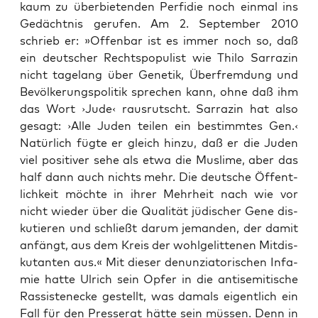
kaum zu über­bie­ten­den Per­fi­die noch ein­mal ins
Gedächt­nis geru­fen. Am 2. Sep­tem­ber 2010
schrieb er: »Offen­bar ist es immer noch so, daß
ein deut­scher Rechts­po­pu­list wie Thi­lo Sar­ra­zin
nicht tage­lang über Gene­tik, Über­frem­dung und
Bevöl­ke­rungs­po­li­tik spre­chen kann, ohne daß ihm
das Wort ›Jude‹ raus­rutscht. Sar­ra­zin hat also
gesagt: ›Alle Juden tei­len ein bestimm­tes Gen.‹
Natür­lich füg­te er gleich hin­zu, daß er die Juden
viel posi­ti­ver sehe als etwa die Mus­li­me, aber das
half dann auch nichts mehr. Die deut­sche Öffent­
lich­keit möch­te in ihrer Mehr­heit nach wie vor
nicht wie­der über die Qua­li­tät jüdi­scher Gene dis­
ku­tie­ren und schließt dar­um jeman­den, der damit
anfängt, aus dem Kreis der wohl­ge­lit­te­nen Mit­dis­
ku­tan­ten aus.« Mit die­ser denun­zia­to­ri­schen Infa­
mie hat­te Ulrich sein Opfer in die anti­se­mi­ti­sche
Ras­sis­ten­ecke gestellt, was damals eigent­lich ein
Fall für den Pres­se­rat hät­te sein müs­sen. Denn in