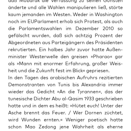
daß Muba­rak die Ver­fas­sung zu sei­nen Guns­ten
änder­te und alle Wah­len mani­pu­lie­ren ließ, stör­te
kaum jeman­den im Wes­ten. Weder in Washing­ton
noch im EUPar­la­ment erhob sich Pro­test, als auch
die Par­la­ments­wah­len im Dezem­ber 2010 so
gefälscht wur­den, daß sich acht­zig Pro­zent der
Abge­ord­ne­ten aus Par­tei­gän­gern des Prä­si­den­ten
rekru­tier­ten. Ein hal­bes Jahr zuvor hat­te Außen­
mi­nis­ter Wes­ter­wel­le den grei­sen »Pha­rao« gar
als »Mann mit enor­mer Erfah­rung, gro­ßer Weis­
heit und die Zukunft fest im Blick« gepriesen.
In den Tagen des ara­bi­schen Auf­ruhrs rezi­tier­ten
Demons­tran­ten von Tunis bis Alex­an­dria immer
wie­der das Gedicht »An die Tyran­nen«, das der
tune­si­sche Dich­ter Abu al-Qasim 1933 geschrie­ben
hat­te und in dem es heißt: »Hütet euch! Unter der
Asche brennt das Feu­er. / Wer Dor­nen züch­tet,
wird Wun­den ern­ten.« Weni­ger poe­tisch hat­te
schon Mao Zedong jene Wahr­heit als eher­ne