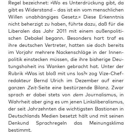
Regel bezeich­net: »Wo es Unter­drü­ckung gibt, da
gibt es Wider­stand – das ist ein vom mensch­li­chen
Wil­len unab­hän­gi­ges Gesetz.« Die­se Erkennt­nis
nicht beher­zigt zu haben, führ­te dazu, daß für die
Libe­ra­len das Jahr 2011 mit einem außen­po­li­ti­
schen Deba­kel begann. Beson­ders hart traf es
ihre deut­schen Ver­tre­ter, hat­ten sie doch bereits
im Vor­jahr meh­re­re Nacken­schlä­ge in der Innen­
po­li­tik ein­ste­cken müs­sen, die ihre bis­he­ri­ge Deu­
tungs­ho­heit ins Wan­ken gebracht hat. Unter der
Rubrik »Was ist bloß mit uns los?« zog Vize-Chef­
re­dak­teur Bernd Ulrich im Dezem­ber auf einer
gan­zen
Zeit
-Sei­te eine bestür­zen­de Bilanz. Zwar
sprach er dabei stets von
dem
Jour­na­lis­mus, in
Wahr­heit aber ging es um jenen Links­li­be­ra­lis­mus,
der seit Jahr­zehn­ten die wich­tigs­ten Bas­tio­nen in
Deutsch­lands Medi­en besetzt hält und mit sei­nen
Den­kund Sprach­re­geln das Mei­nungs­kli­ma
bestimmt.