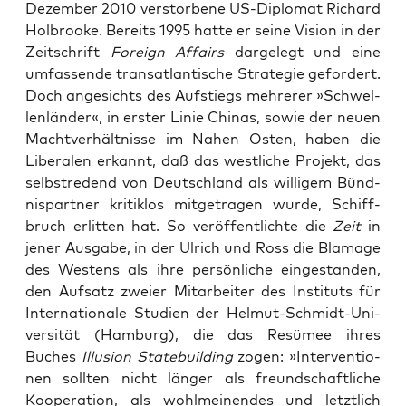
Dezem­ber 2010 ver­stor­be­ne US-Diplo­mat Richard
Hol­broo­ke. Bereits 1995 hat­te er sei­ne Visi­on in der
Zeit­schrift
For­eign Affairs
dar­ge­legt und eine
umfas­sen­de trans­at­lan­ti­sche Stra­te­gie gefor­dert.
Doch ange­sichts des Auf­stiegs meh­re­rer »Schwel­
len­län­der«, in ers­ter Linie Chi­nas, sowie der neu­en
Macht­ver­hält­nis­se im Nahen Osten, haben die
Libe­ra­len erkannt, daß das west­li­che Pro­jekt, das
selbst­re­dend von Deutsch­land als wil­li­gem Bünd­
nis­part­ner kri­tik­los mit­ge­tra­gen wur­de, Schiff­
bruch erlit­ten hat. So ver­öf­fent­lich­te die
Zeit
in
jener Aus­ga­be, in der Ulrich und Ross die Bla­ma­ge
des Wes­tens als ihre per­sön­li­che ein­ge­stan­den,
den Auf­satz zwei­er Mit­ar­bei­ter des Insti­tuts für
Inter­na­tio­na­le Stu­di­en der Hel­mut-Schmidt-Uni­
ver­si­tät (Ham­burg), die das Resü­mee ihres
Buches
Illu­si­on Sta­te­buil­ding
zogen: »Inter­ven­tio­
nen soll­ten nicht län­ger als freund­schaft­li­che
Koope­ra­ti­on, als wohl­mei­nen­des und letzt­lich