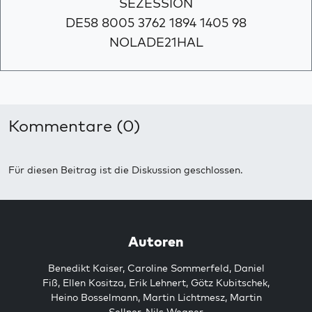
SEZESSION
DE58 8005 3762 1894 1405 98
NOLADE21HAL
Kommentare (0)
Für diesen Beitrag ist die Diskussion geschlossen.
Autoren
Benedikt Kaiser
,
Caroline Sommerfeld
,
Daniel
Fiß
,
Ellen Kositza
,
Erik Lehnert
,
Götz Kubitschek
,
Heino Bosselmann
,
Martin Lichtmesz
,
Martin