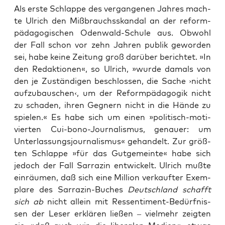
Als ers­te Schlap­pe des ver­gan­ge­nen Jah­res mach­
te Ulrich den Miß­brauchs­skan­dal an der reform­
päd­ago­gi­schen Oden­wald-Schu­le aus. Obwohl
der Fall schon vor zehn Jah­ren publik gewor­den
sei, habe kei­ne Zei­tung groß dar­über berich­tet. »In
den Redak­tio­nen«, so Ulrich, »wur­de damals von
den je Zustän­di­gen beschlos­sen, die Sache ›nicht
auf­zu­bau­schen‹, um der Reform­päd­ago­gik nicht
zu scha­den, ihren Geg­nern nicht in die Hän­de zu
spie­len.« Es habe sich um einen »poli­tisch-moti­
vier­ten Cui-bono-Jour­na­lis­mus, genau­er: um
Unter­las­sungs­jour­na­lis­mus« gehan­delt. Zur größ­
ten Schlap­pe »für das Gut­ge­mein­te« habe sich
jedoch der Fall Sar­ra­zin ent­wi­ckelt. Ulrich muß­te
ein­räu­men, daß sich eine Mil­li­on ver­kauf­ter Exem­
pla­re des Sar­ra­zin-Buches
Deutsch­land schafft
sich ab
nicht allein mit Res­sen­ti­ment-Bedürf­nis­
sen der Leser erklä­ren lie­ßen – viel­mehr zeig­ten