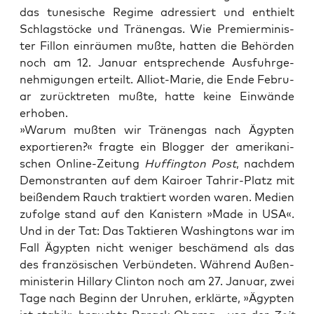
das tune­si­sche Regime adres­siert und ent­hielt
Schlag­stö­cke und Trä­nen­gas. Wie Pre­mier­mi­nis­
ter Fil­lon ein­räu­men muß­te, hat­ten die Behör­den
noch am 12. Janu­ar ent­spre­chen­de Aus­fuhr­ge­
neh­mi­gun­gen erteilt. Alli­ot-Marie, die Ende Febru­
ar zurück­tre­ten muß­te, hat­te kei­ne Ein­wän­de
erhoben.
»War­um muß­ten wir Trä­nen­gas nach Ägyp­ten
expor­tie­ren?« frag­te ein Blog­ger der ame­ri­ka­ni­
schen Online-Zei­tung
Huf­fing­ton Post
, nach­dem
Demons­tran­ten auf dem Kai­ro­er Tah­r­ir-Platz mit
bei­ßen­dem Rauch trak­tiert wor­den waren. Medi­en
zufol­ge stand auf den Kanis­tern »Made in USA«.
Und in der Tat: Das Tak­tie­ren Washing­tons war im
Fall Ägyp­ten nicht weni­ger beschä­mend als das
des fran­zö­si­schen Ver­bün­de­ten. Wäh­rend Außen­
mi­nis­te­rin Hil­la­ry Clin­ton noch am 27. Janu­ar, zwei
Tage nach Beginn der Unru­hen, erklär­te, »Ägyp­ten