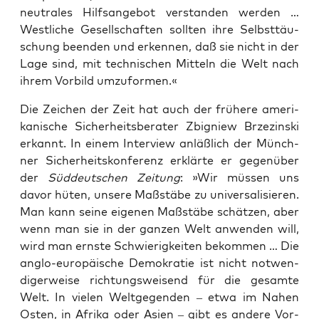
neu­tra­les Hilfs­an­ge­bot ver­stan­den wer­den …
West­li­che Gesell­schaf­ten soll­ten ihre Selbst­täu­
schung been­den und erken­nen, daß sie nicht in der
Lage sind, mit tech­ni­schen Mit­teln die Welt nach
ihrem Vor­bild umzuformen.«
Die Zei­chen der Zeit hat auch der frü­he­re ame­ri­
ka­ni­sche Sicher­heits­be­ra­ter Zbi­gniew Brze­zinski
erkannt. In einem Inter­view anläß­lich der Münch­
ner Sicher­heits­kon­fe­renz erklär­te er gegen­über
der
Süd­deut­schen Zei­tung
: »Wir müs­sen uns
davor hüten, unse­re Maß­stä­be zu uni­ver­sa­li­sie­ren.
Man kann sei­ne eige­nen Maß­stä­be schät­zen, aber
wenn man sie in der gan­zen Welt anwen­den will,
wird man erns­te Schwie­rig­kei­ten bekom­men … Die
ang­lo-euro­päi­sche Demo­kra­tie ist nicht not­wen­
di­ger­wei­se rich­tungs­wei­send für die gesam­te
Welt. In vie­len Welt­ge­gen­den – etwa im Nahen
Osten, in Afri­ka oder Asi­en – gibt es ande­re Vor­