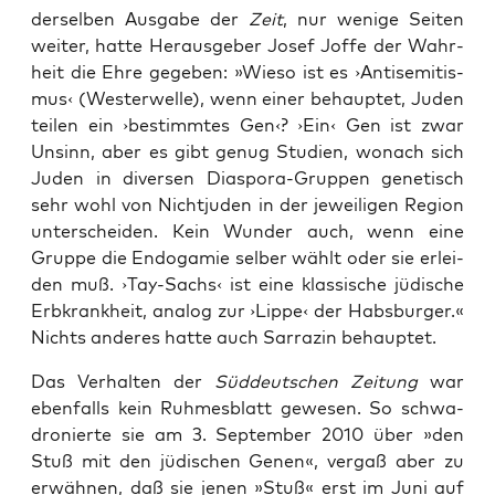
der­sel­ben Aus­ga­be der
Zeit
, nur weni­ge Sei­ten
wei­ter, hat­te Her­aus­ge­ber Josef Jof­fe der Wahr­
heit die Ehre gege­ben: »Wie­so ist es ›Anti­se­mi­tis­
mus‹ (Wes­ter­wel­le), wenn einer behaup­tet, Juden
tei­len ein ›bestimm­tes Gen‹? ›Ein‹ Gen ist zwar
Unsinn, aber es gibt genug Stu­di­en, wonach sich
Juden in diver­sen Dia­spo­ra-Grup­pen gene­tisch
sehr wohl von Nicht­ju­den in der jewei­li­gen Regi­on
unter­schei­den. Kein Wun­der auch, wenn eine
Grup­pe die Endo­ga­mie sel­ber wählt oder sie erlei­
den muß. ›Tay-Sachs‹ ist eine klas­si­sche jüdi­sche
Erb­krank­heit, ana­log zur ›Lip­pe‹ der Habs­bur­ger.«
Nichts ande­res hat­te auch Sar­ra­zin behauptet.
Das Ver­hal­ten der
Süd­deut­schen Zei­tung
war
eben­falls kein Ruh­mes­blatt gewe­sen. So schwa­
dro­nier­te sie am 3. Sep­tem­ber 2010 über »den
Stuß mit den jüdi­schen Genen«, ver­gaß aber zu
erwäh­nen, daß sie jenen »Stuß« erst im Juni auf