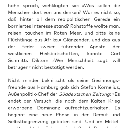
hohn sprach, wehklagten sie: »Was sollen die
Menschen dort von uns denken? War es nicht so,
daß hinter all dem realpolitischen Gerede ein
borniertes Interesse stand? Rohstoffe wollte man,
reisen, tauchen im Roten Meer, und bitte keine
Flüchtlinge aus Afrika.« Glänzender, und das aus
der Feder zweier führender Apostel der
westlichen Heilsbotschaften, konnte Carl
Schmitts Diktum »Wer Menschheit sagt, will
betrügen« nicht bestätigt werden.
Nicht min­der beknirscht als sei­ne Gesin­nungs­
freun­de aus Ham­burg gab sich Ste­fan Kor­ne­li­us,
Außen­po­li­tik-Chef der
Süd­deut­schen Zei­tung
: »Es
endet der Ver­such, die nach dem Kal­ten Krieg
erwor­be­ne Domi­nanz auf­recht­zu­er­hal­ten. Es
beginnt eine neue Pha­se, in der Demut und
Selbst­be­gren­zung gebo­ten sind. Und im Mit­tel­