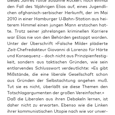
die­ses Jah­res roll­te Susan­ne Rück­ert noch ein­mal
den Fall des 16jährigen Eli­as auf, eines Jugend­li­
chen afgha­nisch-ser­bi­scher Her­kunft, der im Mai
2010 in einer Ham­bur­ger U‑Bahn-Sta­ti­on aus hei­
te­rem Him­mel einen jun­gen Mann ersto­chen hat­
te. Trotz sei­ner jah­re­lan­gen kri­mi­nel­len Kar­rie­re
war Eli­as nie von den Behör­den gestoppt wor­den.
Unter der Über­schrift »Fal­sche Mil­de« plä­dier­te
Zeit
-Chef­re­dak­teur Gio­van­ni di Loren­zo für Här­te
und Kon­se­quenz – doch nicht aus Prin­zi­pi­en­fes­tig­
keit, son­dern aus tak­ti­schen Grün­den, wie sein
ent­lar­ven­des Schluss­wort ver­deut­lich­te: »Es gibt
Miß­stän­de, die eine libe­ra­le Gesell­schaft schon
aus Grün­den der Selbst­ach­tung ange­hen muß.
Tut sie es nicht, über­läßt sie die­se The­men den
Tot­schlag­ar­gu­men­ten der gro­ßen Vereinfacher.«
Daß die Libe­ra­len aus ihren Deba­keln ler­nen, ist
daher nicht zu erwar­ten. Eben­so wie die Lin­ken
ihrer kom­mu­nis­ti­schen Uto­pie nach wie vor unver­