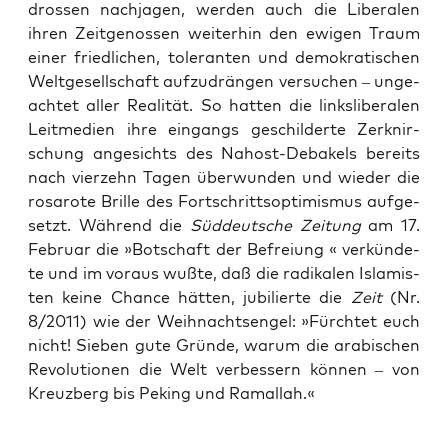
dros­sen nach­ja­gen, wer­den auch die Libe­ra­len
ihren Zeit­ge­nos­sen wei­ter­hin den ewi­gen Traum
einer fried­li­chen, tole­ran­ten und demo­kra­ti­schen
Welt­ge­sell­schaft auf­zu­drän­gen ver­su­chen – unge­
ach­tet aller Rea­li­tät. So hat­ten die links­li­be­ra­len
Leit­me­di­en ihre ein­gangs geschil­der­te Zer­knir­
schung ange­sichts des Nah­ost-Deba­kels bereits
nach vier­zehn Tagen über­wun­den und wie­der die
rosa­ro­te Bril­le des Fort­schritts­op­ti­mis­mus auf­ge­
setzt. Wäh­rend die
Süd­deut­sche Zei­tung
am 17.
Febru­ar die »Bot­schaft der Befrei­ung « ver­kün­de­
te und im vor­aus wuß­te, daß die radi­ka­len Isla­mis­
ten kei­ne Chan­ce hät­ten, jubi­lier­te die
Zeit
(Nr.
8/2011) wie der Weih­nachts­en­gel: »Fürch­tet euch
nicht! Sie­ben gute Grün­de, war­um die ara­bi­schen
Revo­lu­tio­nen die Welt ver­bes­sern kön­nen – von
Kreuz­berg bis Peking und Ramallah.«