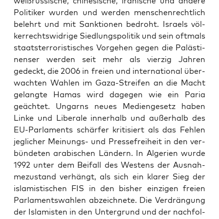
weiß­rus­si­sche, chi­ne­si­sche, ira­ni­sche und ande­re
Poli­ti­ker wur­den und wer­den men­schen­recht­lich
belehrt und mit Sank­tio­nen bedroht. Isra­els völ­
ker­rechts­wid­ri­ge Sied­lungs­po­li­tik und sein oft­mals
staats­ter­ro­ris­ti­sches Vor­ge­hen gegen die Paläs­ti­
nen­ser wer­den seit mehr als vier­zig Jah­ren
gedeckt, die 2006 in frei­en und inter­na­tio­nal über­
wach­ten Wah­len im Gaza-Strei­fen an die Macht
gelang­te Hamas wird dage­gen wie ein Paria
geäch­tet. Ungarns neu­es Medi­en­ge­setz haben
Lin­ke und Libe­ra­le inner­halb und außer­halb des
EU-Par­la­ments schär­fer kri­ti­siert als das Feh­len
jeg­li­cher Mei­nungs- und Pres­se­frei­heit in den ver­
bün­de­ten ara­bi­schen Län­dern. In Alge­ri­en wur­de
1992 unter dem Bei­fall des Wes­tens der Aus­nah­
me­zu­stand ver­hängt, als sich ein kla­rer Sieg der
isla­mis­ti­schen FIS in den bis­her ein­zi­gen frei­en
Par­la­ments­wah­len abzeich­ne­te. Die Ver­drän­gung
der Isla­mis­ten in den Unter­grund und der nach­fol­