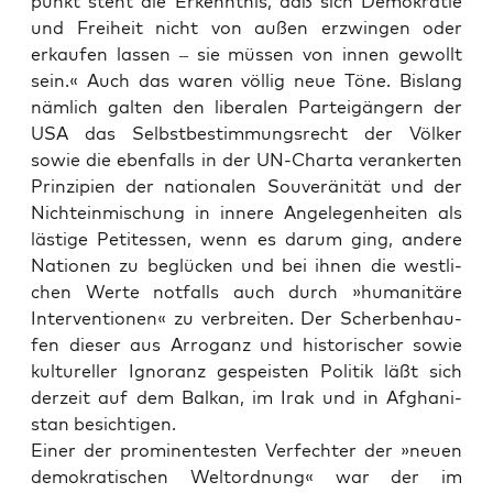
punkt steht die Erkennt­nis, daß sich Demo­kra­tie
und Frei­heit nicht von außen erzwin­gen oder
erkau­fen las­sen – sie müs­sen von innen gewollt
sein.« Auch das waren völ­lig neue Töne. Bis­lang
näm­lich gal­ten den libe­ra­len Par­tei­gän­gern der
USA das Selbst­be­stim­mungs­recht der Völ­ker
sowie die eben­falls in der UN-Char­ta ver­an­ker­ten
Prin­zi­pi­en der natio­na­len Sou­ve­rä­ni­tät und der
Nicht­ein­mi­schung in inne­re Ange­le­gen­hei­ten als
läs­ti­ge Peti­tes­sen, wenn es dar­um ging, ande­re
Natio­nen zu beglü­cken und bei ihnen die west­li­
chen Wer­te not­falls auch durch »huma­ni­tä­re
Inter­ven­tio­nen« zu ver­brei­ten. Der Scher­ben­hau­
fen die­ser aus Arro­ganz und his­to­ri­scher sowie
kul­tu­rel­ler Igno­ranz gespeis­ten Poli­tik läßt sich
der­zeit auf dem Bal­kan, im Irak und in Afgha­ni­
stan besichtigen.
Einer der pro­mi­nen­tes­ten Ver­fech­ter der »neu­en
demo­kra­ti­schen Welt­ord­nung« war der im