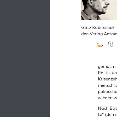
Götz Kubitschek l
den Verlag Antai
gemacht h
Poli­tik u
Kri­sen­z
mensch­li
poli­ti­s
wie­der, w
Nach Both
te” (den 