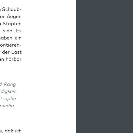
ng Schäub­
 vor Augen
m Stop­fen
f sind. Es
 haben, ein
n­tie­ren­
r der Last
en hör­bar
nd Rang
ig­keit
tro­phe
 media­
s, daß ich