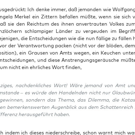
s­ge­drückt: Ich den­ke immer, daß jeman­den wie Wolf­ga
nge­la Mer­kel ein Zit­tern befal­len müß­te, wenn sie sich
daß sie den Reich­tum des ihnen anver­trau­ten Vol­kes zu
z­lö­chern schlam­pi­ger Län­der zu ver­geu­den im Begrif
­je­ni­gen, die Ent­schei­dun­gen wie die nun fäl­li­ge zu fäl­len
vor der Ver­ant­wor­tung packen (nicht vor der blö­den, demo
si­ti­on), ein Grau­sen von Amts wegen, ein Keu­chen unte
Ent­schei­dun­gen, und die­se Anstren­gungs­ge­räu­sche müß­t
um nicht ein ehr­li­ches Wort finden,
n­zi­ges, nach­denk­li­ches Wort! Wäre jemand von Amt u
mstan­de – es wür­de den Han­deln­den nicht nur Glaub­wür­d
­ge­win­nen, son­dern das The­ma, das Dilem­ma, die Kata­s
nen bemer­kens­wer­ten Augen­blick aus dem Schat­ten­reich
if­fe­renz her­aus­ge­führt haben.
 indem ich die­ses nie­der­schrei­be, schon warnt mich wa