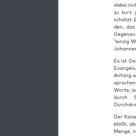
dabei nic
zu kurz 
schätzt: 
den, das 
Gegen­auf
“ein­zig 
Johan­nes
Es ist Go
Evan­ge­l
Anfang wa
spro­chen
Wor­te, a
durch S
Durchdri
Der Kai­se
blößt, ab
Men­ge, i