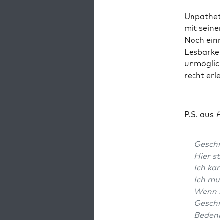
Unpa­the­t
mit sei­ner
Noch ein­
Les­bar­k
unmög­lic
recht erl
P.S. aus
F
Geschr
Hier st
Ich ka
Ich mu
Wenn ic
Geschr
Beden­k