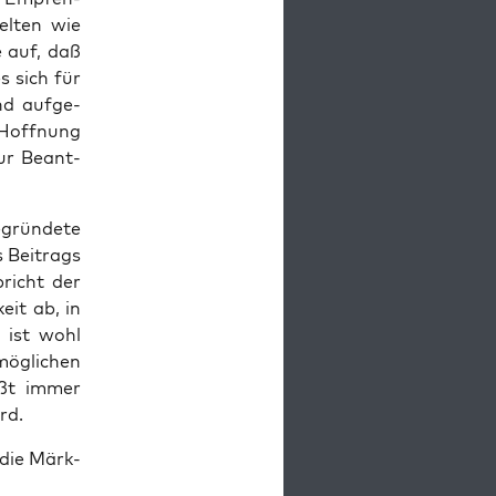
el­ten wie
e auf, daß
s sich für
nd auf­ge­
off­nung
zur Beant­
rün­de­te
 Bei­trags
pricht der
keit ab, in
g ist wohl
ög­li­chen
gißt immer
rd.
“die Märk­