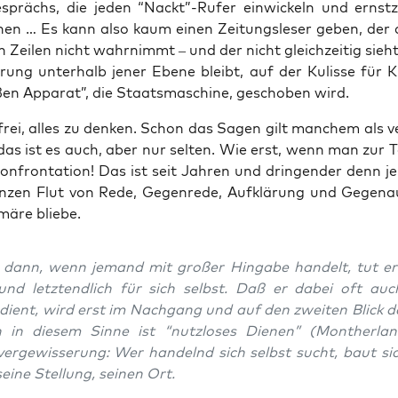
prächs, die jeden “Nackt”-Rufer ein­wi­ckeln und ernst­
chen … Es kann also kaum einen Zei­tungs­le­ser geben, der 
n Zei­len nicht wahr­nimmt – und der nicht gleich­zei­tig sieh
ä­rung unter­halb jener Ebe­ne bleibt, auf der Kulis­se für Ku
ßen Appa­rat”, die Staats­ma­schi­ne, gescho­ben wird.
frei, alles zu den­ken. Schon das Sagen gilt man­chem als ve
das ist es auch, aber nur sel­ten. Wie erst, wenn man zur T
on­fron­ta­ti­on! Das ist seit Jah­ren und drin­gen­der denn 
n­zen Flut von Rede, Gegen­re­de, Auf­klä­rung und Gegen­au
mä­re bliebe.
dann, wenn jemand mit gro­ßer Hin­ga­be han­delt, tut er
und letzt­end­lich für sich selbst. Daß er dabei oft auc
ient, wird erst im Nach­gang und auf den zwei­ten Blick de
n in die­sem Sin­ne ist “nutz­lo­ses Die­nen” (Mon­t­her­la
ver­ge­wis­se­rung: Wer han­delnd sich selbst sucht, baut s
ei­ne Stel­lung, sei­nen Ort.