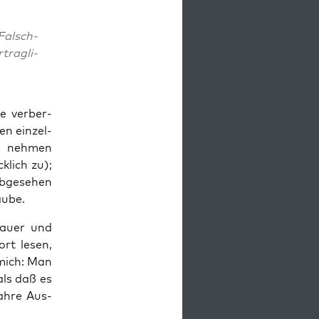
 Falsch­
trag­li­
e ver­ber­
en ein­zel­
u neh­men
­lich zu);
bge­se­hen
aube.
hau­er und
rt lesen,
r mich: Man
als daß es
ah­re Aus­