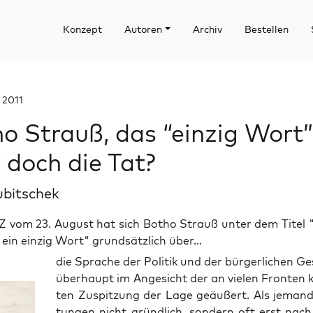
Konzept
Autoren
Archiv
Bestellen
 2011
o Strauß, das “einzig Wort”
 doch die Tat?
ubitschek
Z vom 23. August hat sich Botho Strauß unter dem Titel 
 ein einzig Wort" grundsätzlich über...
die Spra­che der Poli­tik und der bür­ger­li­chen Ge
über­haupt im Ange­sicht der an vie­len Fron­ten k
ten Zuspit­zung der Lage geäu­ßert. Als jemand
tun­gen nicht gründ­lich, son­dern oft erst nac