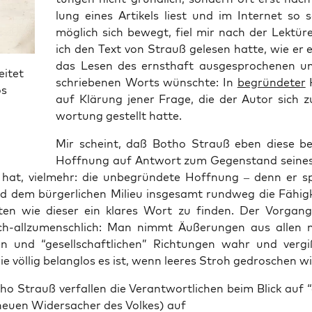
lung eines Arti­kels liest und im Inter­net so s
mög­lich sich bewegt, fiel mir nach der Lek­tü­r
ich den Text von Strauß gele­sen hat­te, wie er e
das Lesen des ernst­haft aus­ge­spro­che­nen u
eitet
schrie­be­nen Worts wünsch­te: In
begrün­de­ter
H
os
auf Klä­rung jener Fra­ge, die der Autor sich 
wor­tung gestellt hatte.
Mir scheint, daß Botho Strauß eben die­se beg
Hoff­nung auf Ant­wort zum Gegen­stand sei­nes
at, viel­mehr: die unbe­grün­de­te Hoff­nung – denn er s
nd dem bür­ger­li­chen Milieu ins­ge­samt rund­weg die Fähig­
ei­ten wie die­ser ein kla­res Wort zu fin­den. Der Vor­gan
ch-all­zu­mensch­lich: Man nimmt Äuße­run­gen aus allen m
chen und “gesell­schaft­li­chen” Rich­tun­gen wahr und ver­
ie völ­lig belang­los es ist, wenn lee­res Stroh gedro­schen wi
o Strauß ver­fal­len die Ver­ant­wort­li­chen beim Blick auf 
neu­en Wider­sa­cher des Vol­kes) auf