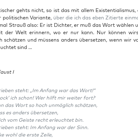
i­scher gehts nicht, so ist das mit allem Exis­ten­tia­lis­mus
 poli­ti­schen Vari­an­te,
über die ich das eben Zitier­te ein­m
mal Strauß also: Er ist Dich­ter, er muß das Wort wäh­len 
eit der Welt erin­nern, wo er nur kann. Nur kön­nen wir
h schät­zen und müs­sens anders über­set­zen, wenn wir v
euch­tet sind …
aust I
ie­ben steht: „Im Anfang war das Wort!“
ock’ ich schon! Wer hilft mir wei­ter fort?
nn das Wort so hoch unmög­lich schätzen,
ss es anders übersetzen,
h vom Geis­te recht erleuch­tet bin.
ie­ben steht: Im Anfang war der Sinn.
e wohl die ers­te Zeile,