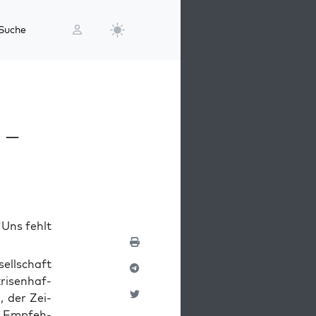
Suche
 –
"Uns fehlt
sell­schaft
ri­sen­haf­
, der Zei­
h Emp­feh­