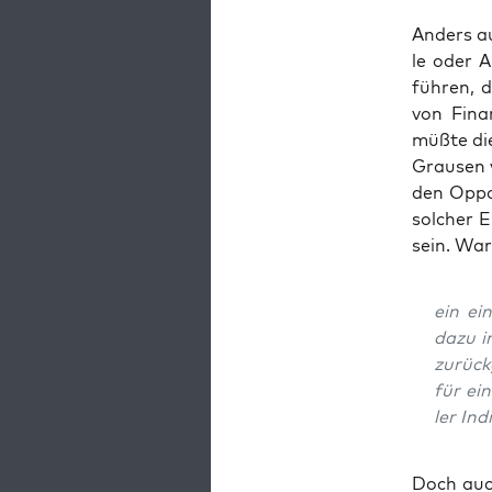
Anders au
le oder A
füh­ren, 
von Finan
müß­te die
Grau­sen 
den Oppo­
sol­cher 
sein. War­
ein ei
dazu i
zurück
für ei
ler Ind
Doch auch