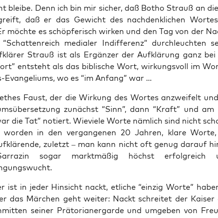
ht blei­be. Denn ich bin mir sicher, daß Botho Strauß an die­s
greift, daß er das Gewicht des nach­denk­li­chen Wor­te
Er möch­te es schöp­fe­risch wir­ken und den Tag von der Na
“Schat­ten­reich media­ler Indif­fe­renz” durch­leuch­ten 
­klä­rer Strauß ist als Ergän­zer der Auf­klä­rung ganz bei
Wort” ent­steht als das bibli­sche Wort, wir­kungs­voll im Wor
-Evan­ge­li­ums, wo es “im Anfang” war …
e­thes Faust, der die Wir­kung des Wor­tes anzwei­felt und 
i­ums­über­set­zung zunächst “Sinn”, dann “Kraft” und a
r die Tat” notiert. Wie­vie­le Wor­te näm­lich sind nicht sch
 wor­den in den ver­gan­ge­nen 20 Jah­ren, kla­re Wor­te, 
uf­klä­ren­de, zuletzt – man kann nicht oft genug dar­auf hin
ar­ra­zin sogar markt­mä­ßig höchst erfolg­reich
ngungswucht.
r ist in jeder Hin­sicht nackt, etli­che “ein­zig Wor­te” hab
er das Mär­chen geht wei­ter: Nackt schrei­tet der Kai­ser
nmit­ten sei­ner Prä­to­ria­ner­gar­de und umge­ben von Fre