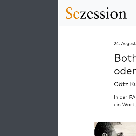
24. August
Both
oder
Götz K
In der FA
ein Wort,