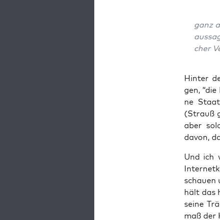
ganz al
aus­sa­
cher Ve
Hin­ter d
gen, “die 
ne Staa­
(Strauß g
aber sol­
davon, daß
Und ich w
Inter­net
schau­en u
hält das 
sei­ne Tr
maß der Ka