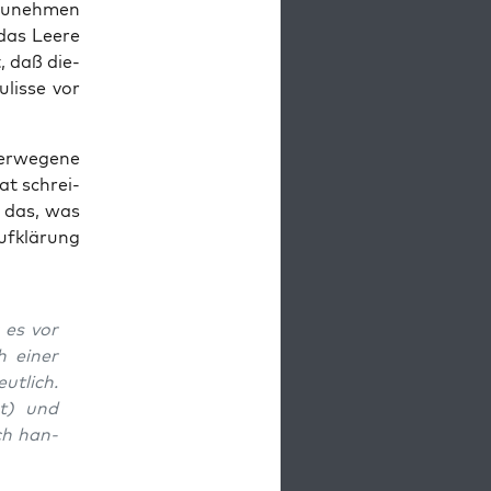
zu­neh­men
das Lee­re
t, daß die­
lis­se vor
r­we­ge­ne
at schrei­
je das, was
f­klä­rung
 es vor
h einer
ut­lich.
nt) und
ich han­