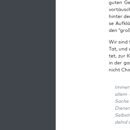
guten Ges
vor­täu­s
hin­ter de
se Auf­kl
den “gro­
Wir sind 
Tat, und 
tet, zur K
in der ga
nicht Chi­
Immer 
allem 
Sache d
Die­ne
Selbst­
delnd s