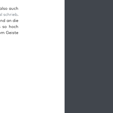
, also auch
al schrieb
.
und an die
s so hoch
om Geis­te