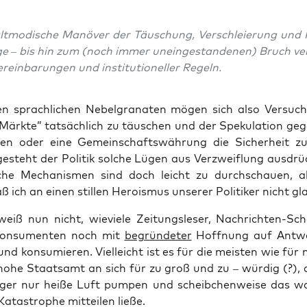
t­mo­di­sche Manö­ver der Täu­schung, Ver­schleie­rung und
ge – bis hin zum (noch immer unein­ge­stan­de­nen) Bruch ver­
r­ein­ba­run­gen und insti­tu­tio­nel­ler Regeln.
en sprach­li­chen Nebel­gra­na­ten mögen sich also Ver­su­ch
Märk­te” tat­säch­lich zu täu­schen und der Spe­ku­la­ti­on geg
ten oder eine Gemein­schafts­wäh­rung die Sicher­heit z
esteht der Poli­tik sol­che Lügen aus Ver­zweif­lung aus­drück
che Mecha­nis­men sind doch leicht zu durch­schau­en, a
 ich an einen stil­len Hero­is­mus unse­rer Poli­ti­ker nicht gl
eiß nun nicht, wie­vie­le Zei­tungs­le­ser, Nach­rich­ten-Sc
­kon­su­men­ten noch mit
begrün­de­ter
Hoff­nung auf Ant­wo
nd kon­su­mie­ren. Viel­leicht ist es für die meis­ten wie fü
hohe Staats­amt an sich für zu groß und zu – wür­dig (?), 
ä­ger nur hei­ße Luft pum­pen und scheib­chen­wei­se das w
ta­stro­phe mit­tei­len ließe.