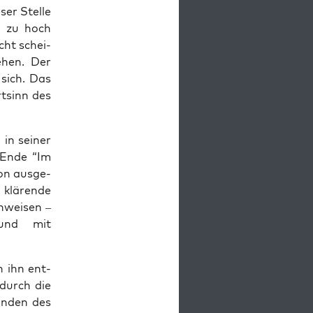
er Stel­le
s zu hoch
cht schei­
sehen. Der
 sich. Das
t­sinn des
in sei­ner
m Ende “Im
on aus­ge­
klä­ren­de
­wei­sen –
 und mit
en ihn ent­
 durch die
un­den des