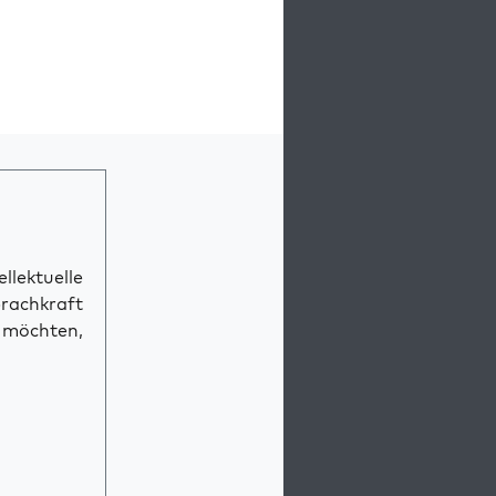
llektuelle
prachkraft
n möchten,