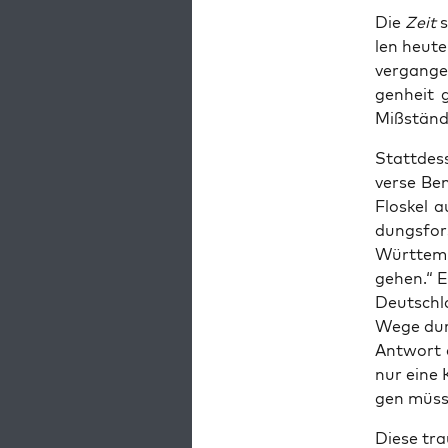
Die
Zeit
s
len heu­t
ver­gan­g
gen­heit 
Miß­stän­
Statt­des
ver­se Be
Flos­kel 
dungs­for
Würt­tem­
ge­hen.“ 
Deutsch­l
Wege durc
Ant­wort 
nur eine 
gen müs­s
Die­se tra