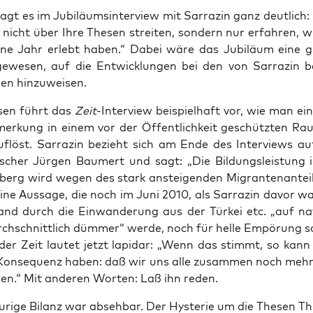
agt es im Jubi­lä­ums­in­ter­view mit Sar­ra­zin ganz deut­lich
e nicht über Ihre The­sen strei­ten, son­dern nur erfah­ren, w
e­ne Jahr erlebt haben.“ Dabei wäre das Jubi­lä­um eine 
gewe­sen, auf die Ent­wick­lun­gen bei den von Sar­ra­zin 
den hinzuweisen.
­sen führt das
Zeit
-Inter­view bei­spiel­haft vor, wie man ei
mer­kung in einem vor der Öffent­lich­keit geschütz­ten Ra
auf­löst. Sar­ra­zin bezieht sich am Ende des Inter­views au
­scher Jür­gen Bau­mert und sagt: „Die Bil­dungs­leis­tung
berg wird wegen des stark anstei­gen­den Migran­ten­an­tei
Eine Aus­sa­ge, die noch im Juni 2010, als Sar­ra­zin davor wa
and durch die Ein­wan­de­rung aus der Tür­kei etc. „auf nat
h­schnitt­lich düm­mer“ wer­de, noch für hel­le Empö­rung so
der Zeit lau­tet jetzt lapi­dar: „Wenn das stimmt, so kan
Kon­se­quenz haben: daß wir uns alle zusam­men noch meh
en.“ Mit ande­ren Wor­ten: Laß ihn reden.
u­ri­ge Bilanz war abseh­bar. Der Hys­te­rie um die The­sen Thi