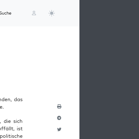
Suche
nden, das
e.
, die sich
fällt, ist
li­ti­sche