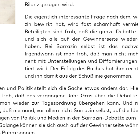
Bilanz gezo­gen wird.
Die eigent­lich inter­es­san­te Fra­ge nach dem, w
zin bewirkt hat, wird fast scham­haft ver­mie
Betei­lig­ten sind froh, daß die gan­ze Debat­te v
und sich alle auf der Gewin­ner­sei­te wie­der­
haben. Bei Sar­ra­zin selbst ist das nach­voll
Irgend­wann ist man froh, daß man nicht meh
nent mit Unter­stel­lun­gen und Dif­fa­mie­run­gen
tiert wird. Der Erfolg des Buches hat ihm rech
und ihn damit aus der Schuß­li­nie genommen.
en und Poli­tik stellt sich die Sache etwas anders dar. Hi
 froh, daß das ver­gan­ge­ne Jahr Gras über die Debat­t
 man wie­der zur Tages­ord­nung über­ge­hen kann. Und 
g, daß nie­mand, vor allem nicht Sar­ra­zin selbst, auf die I
a­gen von Poli­tik und Medi­en in der Sar­ra­zin-Debat­te zum
olan­ge kön­nen sie sich auch auf der Gewin­ner­sei­te wäh­
ns Ruhm sonnen.