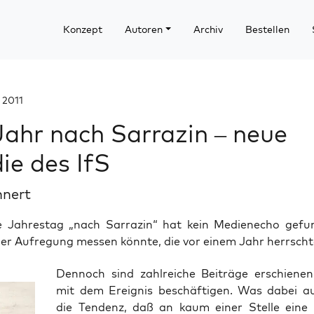
Konzept
Autoren
Archiv
Bestellen
 2011
Jahr nach Sarrazin – neue
ie des IfS
hnert
e Jahrestag „nach Sarrazin“ hat kein Medienecho gefu
der Aufregung messen könnte, die vor einem Jahr herrscht
Den­noch sind zahl­rei­che Bei­trä­ge erschie­nen
mit dem Ereig­nis beschäf­ti­gen. Was dabei auf­
die Ten­denz, daß an kaum einer Stel­le eine po