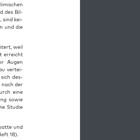
li­mi­schen
d des Bil­
 sind kei­
ben und die
tert, weil
ht erreicht
vor Augen
u ver­tei­
sich des­
e nach der
 durch eine
hung sowie
Die Stu­die
ebat­te und
Heft 18).