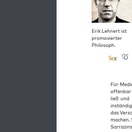
Erik Lehnert ist
promovierter
Philosoph.
Für Medi­
offen­bar
ließ und
instän­di
das Ver­s
machen. S
Sar­ra­zi