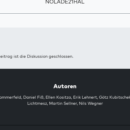
NOLADE21HAL
eitrag ist die Diskussion geschlossen.
Autoren
Sommerfeld
,
Daniel Fiß
,
Ellen Kositza
,
Erik Lehnert
,
Götz Kubitsche
Lichtmesz
,
Martin Sellner
,
Nils Wegner