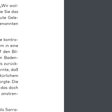
: „Wir wol­
ie Sie das
gute Gele­
benann­ten
ne kon­tro­
um in eine
f den Bil­
 in Baden-
ls zurück­
rn­te, daß
ür­li­chem
rg­te. Die
n das doch
r anstren­
­lo Sar­ra­