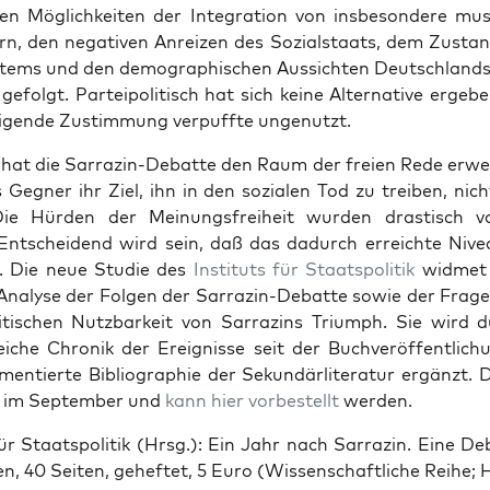
n Mög­lich­kei­ten der Inte­gra­ti­on von ins­be­son­de­re mus­
ern, den nega­ti­ven Anrei­zen des Sozi­al­staats, dem Zustan
­tems und den demo­gra­phi­schen Aus­sich­ten Deutsch­lands,
efolgt. Par­tei­po­li­tisch hat sich kei­ne Alter­na­ti­ve erge­
ti­gen­de Zustim­mung ver­puff­te ungenutzt.
hat die Sar­ra­zin-Debat­te den Raum der frei­en Rede erwei­
s Geg­ner ihr Ziel, ihn in den sozia­len Tod zu trei­ben, nic
ie Hür­den der Mei­nungs­frei­heit wur­den dras­tisch 
Ent­schei­dend wird sein, daß das dadurch erreich­te Nivea
. Die neue Stu­die des
Insti­tuts für Staats­po­li­tik
wid­met 
Ana­ly­se der Fol­gen der Sar­ra­zin-Debat­te sowie der Fra­g
­li­ti­schen Nutz­bar­keit von Sar­ra­zins Tri­umph. Sie wird
i­che Chro­nik der Ereig­nis­se seit der Buch­ver­öf­fent­li­c
en­tier­te Biblio­gra­phie der Sekun­där­li­te­ra­tur ergänzt. 
 im Sep­tem­ber und
kann hier vor­be­stellt
werden.
für Staats­po­li­tik (Hrsg.): Ein Jahr nach Sar­ra­zin. Eine D
en, 40 Sei­ten, gehef­tet, 5 Euro (Wis­sen­schaft­li­che Rei­he; 