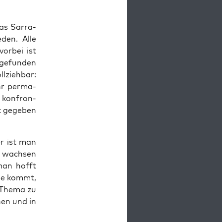
as Sar­ra­
­den. Alle
or­bei ist
ge­fun­den
­zieh­bar:
r per­ma­
 kon­fron­
t gege­ben
er ist man
e wach­sen
man hofft
dee kommt,
 The­ma zu
nen und in