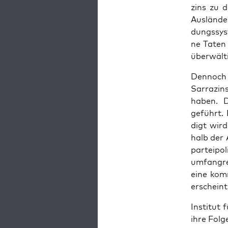
zins zu de
Aus­län­d
dungs­sys
ne Taten g
über­wäl­
Den­noch 
Sar­ra­zin
haben. D
geführt. 
digt wird
halb der 
par­tei­po
umfang­re
eine kom­m
erscheint
Insti­tut 
ihre Fol­g