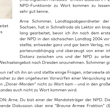
NPD-Funk­tio­när zu Wort kom­men zu las­sen
sehr gut kenne.
Arne Schim­mer, Land­tags­ab­ge­ord­ne­ter d
eitet
Sach­sen, hat in Schnell­ro­da als Lek­tor ein kna
os
lang gear­bei­tet, bevor ich ihn nach dem ers­t
der NPD in den säch­si­schen Land­tag 2004 vo
stell­te, ent­we­der ganz und gar beim Ver­lag, mit­
par­tei­un­ab­hän­gig und über­zeugt von einer inh
Distanz zwi­schen uns und der NPD zu arbei
Wech­sel­an­ge­bot nach Dres­den anzu­neh­men. Schim­mer gi
un rief ich ihn an und stell­te eini­ge Fra­gen, inter­view­te 
bis­her zu den unge­heu­ren Vor­wür­fen einer Ver­qui­ckung se
en „Döner-Mor­den“ nicht zu Wort kam – und in den gro­ß
Lan­des auch nicht zu Wort kom­men wird.
: Arne, Du bist einer der Man­dats­trä­ger der NPD. Die
chen­de Dis­kus­si­on über eine “Brau­ne Armee Frak­ti­on” 