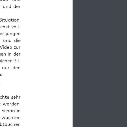
DP und der
tua­ti­on.
chst voll­
er jun­gen
n, und die
 Video zur
gen in der
­cher Bil­
rn nur den
n.
?
ch­te sehr
lt wer­den,
 schon in
r­wach­ten
abtau­chen