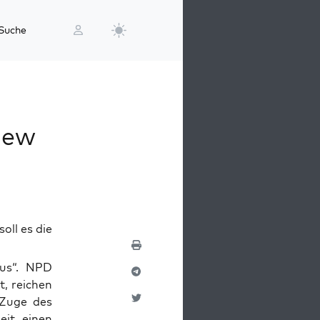
Suche
view
oll es die
mus“. NPD
, rei­chen
m Zuge des
Zeit, einen