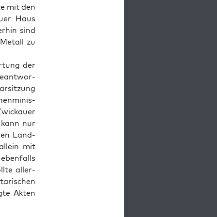
­te mit den
au­er Haus
r­hin sind
 Metall zu
r­tung der
 Beant­wor­
ar­sit­zung
en­mi­nis­
Zwi­ckau­er
g kann nur
chen Land­
allein mit
eben­falls
l­te aller­
a­ri­schen
g­te Akten