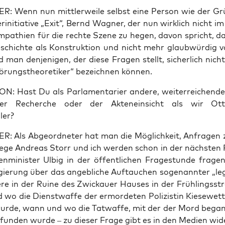
 Wenn nun mitt­ler­wei­le selbst eine Per­son wie der Gr
er­initia­ti­ve „Exit“, Bernd Wag­ner, der nun wirk­lich nicht i
m­pa­thien für die rech­te Sze­ne zu hegen, davon spricht, d
schich­te als Kon­struk­ti­on und nicht mehr glaub­wür­dig 
man den­je­ni­gen, der die­se Fra­gen stellt, sicher­lich nic
­rungs­theo­re­ti­ker“ bezeich­nen können.
: Hast Du als Par­la­men­ta­ri­er ande­re, wei­ter­rei­chen­de
der Recher­che oder der Akten­ein­sicht als wir Ot
ler?
 Als Abge­ord­ne­ter hat man die Mög­lich­keit, Anfra­gen zu
le­ge Andre­as Storr und ich wer­den schon in der nächs­ten Pl
­mi­nis­ter Ulb­ig in der öffent­li­chen Fra­ge­stun­de fra­g
gie­rung über das angeb­li­che Auf­tau­chen soge­nann­ter „leg
­re in der Rui­ne des Zwi­ckau­er Hau­ses in der Früh­lings­st
o die Dienst­waf­fe der ermor­de­ten Poli­zis­tin Kie­se­wet­
ur­de, wann und wo die Tat­waf­fe, mit der der Mord bega
­fun­den wur­de – zu die­ser Fra­ge gibt es in den Medi­en wi