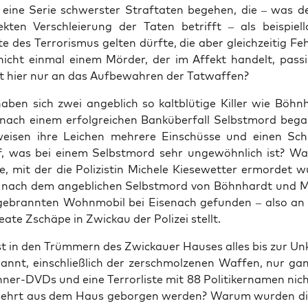
eine Serie schwers­ter Straf­ta­ten bege­hen, die – was 
ek­ten Ver­schleie­rung der Taten betrifft – als bei­spiel­
e des Ter­ro­ris­mus gel­ten dürf­te, die aber gleich­zei­tig Fe
nicht ein­mal einem Mör­der, der im Affekt han­delt, pas­si
st hier nur an das Auf­be­wah­ren der Tatwaffen?
ben sich zwei angeb­lich so kalt­blü­ti­ge Kil­ler wie Böhn
nach einem erfolg­rei­chen Bank­über­fall Selbst­mord beg
i­sen ihre Lei­chen meh­re­re Ein­schüs­se und einen Sc
, was bei einem Selbst­mord sehr unge­wöhn­lich ist? Wa
­le, mit der die Poli­zis­tin Miche­le Kie­se­wet­ter ermor­det w
 nach dem angeb­li­chen Selbst­mord von Böhn­hardt und M
e­brann­ten Wohn­mo­bil bei Eisen­ach gefun­den – also a
ea­te Zsch­ä­pe in Zwi­ckau der Poli­zei stellt.
t in den Trüm­mern des Zwi­ckau­er Hau­ses alles bis zur Unk
rannt, ein­schließ­lich der zer­schmol­ze­nen Waf­fen, nur gan
ner-DVDs und eine Ter­ror­lis­te mit 88 Poli­ti­ker­na­men nich
­sehrt aus dem Haus gebor­gen wer­den? War­um wur­den d