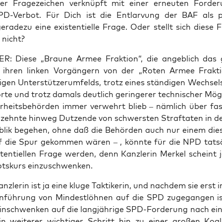
­ler Fra­ge­zei­chen ver­knüpft mit einer erneu­ten For­de
-Ver­bot. Für Dich ist die Ent­lar­vung der BAF als pol
a­de­zu eine exis­ten­ti­el­le Fra­ge. Oder stellt sich die­se F
 nicht?
 Die­se „Brau­ne Armee Frak­ti­on“, die angeb­lich das 
ihren lin­ken Vor­gän­gern von der „Roten Armee Frak­ti
si­gen Unter­stüt­zer­um­felds, trotz eines stän­di­gen Wech­se
or­te und trotz damals deut­lich gerin­ge­rer tech­ni­scher Mög­l
r­heits­be­hör­den immer ver­wehrt blieb – näm­lich über fa
­zehn­te hin­weg Dut­zen­de von schwers­ten Straf­ta­ten in 
blik bege­hen, ohne daß die Behör­den auch nur einem die­s
uf die Spur gekom­men wären – , könn­te für die NPD tat­sä
­ten­ti­el­len Fra­ge wer­den, denn Kanz­le­rin Mer­kel scheint
ots­kurs einzuschwenken.
nz­le­rin ist ja eine klu­ge Tak­ti­ke­rin, und nach­dem sie erst 
n­füh­rung von Min­dest­löh­nen auf die SPD zuge­gan­gen is
in­schwen­ken auf die lang­jäh­ri­ge SPD-For­de­rung nach 
in wei­te­rer wich­ti­ger Schritt hin zu einer gro­ßen Koali