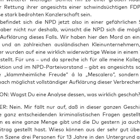
 Ret­tung ihrer ange­sichts einer schwind­süch­ti­gen F
e stark bedroh­ten Kanz­ler­schaft sein.
 befin­det sich die NPD jetzt also in einer gefähr­li­chen Si
 aber nicht nur des­halb, wünscht die NPD sich die mög­li
e Auf­klä­rung die­ses Falls. Wir haben hier den Mord an ein
tin und an zahl­rei­chen aus­län­di­schen Klein­un­ter­neh­mer
er wur­den auf eine wirk­lich wider­wär­ti­ge Wei­se in einem
tellt. Für uns – und da spre­che ich für alle mei­ne Kol­le­
ti­on und im NPD-Par­tei­vor­stand – gibt es ange­sichts sol
e „klamm­heim­li­che Freu­de“ á la „Mes­ca­le­ro“, son­de
ch mög­lichst voll­stän­di­ger Auf­klä­rung die­ser Verbreche
: Wagst Du eine Ana­ly­se des­sen, was wirk­lich geschah
 Nein. Mir fällt nur auf, daß in die­ser gan­zen Geschi
e ganz ent­schei­den­den kri­mi­na­lis­ti­schen Fra­gen gestel
 es eine gan­ze Men­ge gibt und die Du ges­tern ja auch
­trag gestellt hast. Wie­so kön­nen aus der sehr gut übe
len Sze­ne drei Per­so­nen für 13 Jah­re in den Unter­grund 