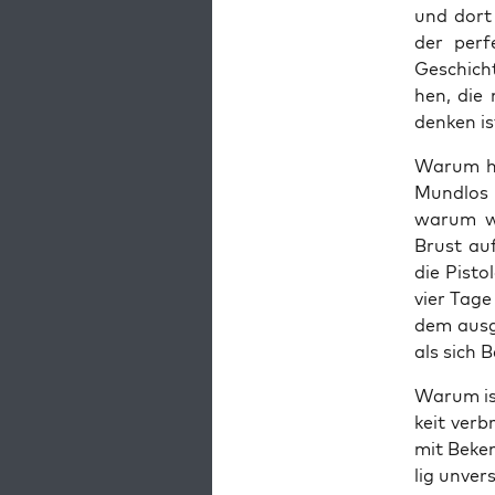
und dort 
der per­f
Geschich­t
hen, die 
den­ken i
War­um ha
Mund­los 
war­um we
Brust auf
die Pis­to
vier Tage
dem aus­g
als sich B
War­um is
keit ver­b
mit Beken­
lig unver