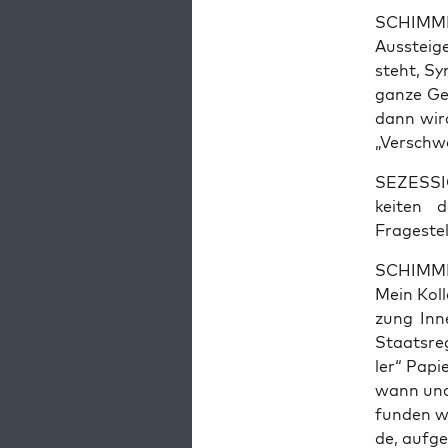
SCHIMMER:
Aus­stei­g
steht, Sy
gan­ze Ge
dann wird 
„Ver­schwö
SEZESSION
kei­ten 
Fragestel
SCHIMMER:
Mein Kol­
zung Innen
Staats­re­
ler“ Papie
wann und w
fun­den w
de, auf­ge