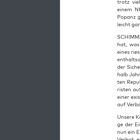
trotz vie
einem NPD
Popanz ger
leicht gar
SCHIMMER:
hat, was 
eines rie­
ent­halts­
der Siche
halb Jahr
ten Repu­
ris­ten a
einer exis
auf Ver­b
Unse­re Ka
ge der Ei
nun ein E
Ver­bot e