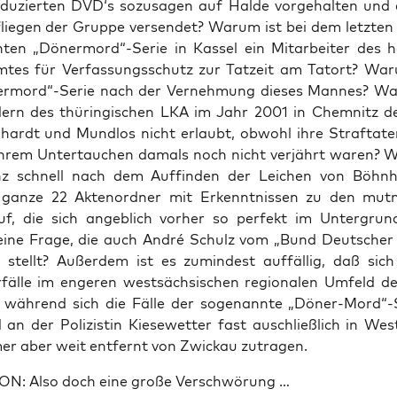
du­zier­ten DVD‘s sozu­sa­gen auf Hal­de vor­ge­hal­ten und
lie­gen der Grup­pe ver­sen­det? War­um ist bei dem letz­te
­ten „Dönermord“-Serie in Kas­sel ein Mit­ar­bei­ter des he
m­tes für Ver­fas­sungs­schutz zur Tat­zeit am Tat­ort? Wa
ermord“-Serie nach der Ver­neh­mung die­ses Man­nes? Wa
­dern des thü­rin­gi­schen LKA im Jahr 2001 in Chem­nitz d
hardt und Mund­los nicht erlaubt, obwohl ihre Straf­ta­t
ihrem Unter­tau­chen damals noch nicht ver­jährt waren? W
z schnell nach dem Auf­fin­den der Lei­chen von Böhn­
gan­ze 22 Akten­ord­ner mit Erkennt­nis­sen zu den mut­m
f, die sich angeb­lich vor­her so per­fekt im Unter­gru
ine Fra­ge, die auch André Schulz vom „Bund Deut­scher K
“ stellt? Außer­dem ist es zumin­dest auf­fäl­lig, daß sich
­fäl­le im enge­ren west­säch­si­schen regio­na­len Umfeld d
, wäh­rend sich die Fäl­le der soge­nann­te „Döner-Mord“
an der Poli­zis­tin Kie­se­wet­ter fast aus­chließ­lich in Wes
er aber weit ent­fernt von Zwi­ckau zutragen.
N: Also doch eine gro­ße Verschwörung …