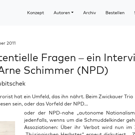
Konzept
Autoren
Archiv
Bestellen
ber 2011
tentielle Fragen – ein Inter
 Arne Schimmer (NPD)
ubitschek
rorist hat ein Umfeld, das ihn nährt. Beim Zwickauer Trio s
en sein, oder das Vorfeld der NPD...
oder der NPD-nahe „auto­no­me Natio­na­lis­
jeden­falls, wenns um die Schmud­del­kin­der geht
Asso­zia­tio­nen: Über ihr Ver­bot wird nun i
„Thü­rin­gi­schen Herbs­tes“ erneut dis­ku­tiert – 