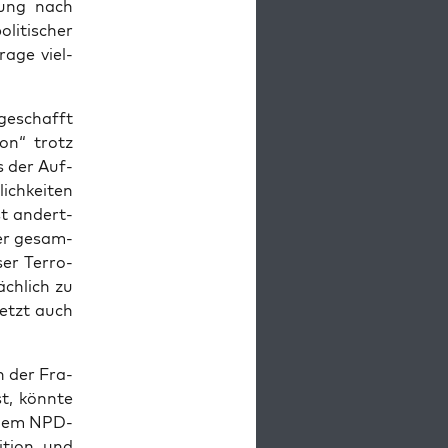
­rung nach
i­ti­scher
ra­ge viel­
geschafft
­on“ trotz
ls der Auf­
ich­kei­ten
st andert­
der gesam­
er Ter­ro­
ch­lich zu
 jetzt auch
in der Fra­
t, könn­te
einem NPD-
­ti­on und