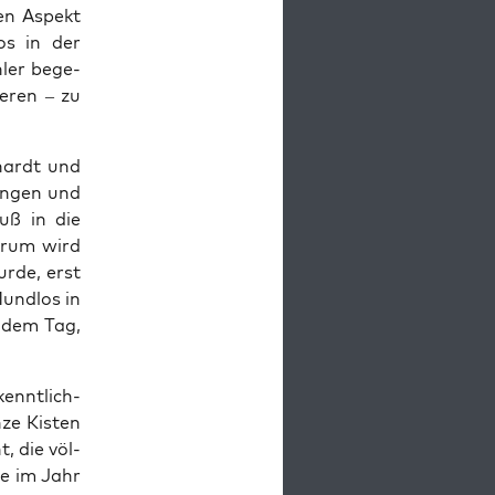
den Aspekt
los in der
h­ler bege­
e­ren – zu
­hardt und
an­gen und
huß in die
r­um wird
ur­de, erst
und­los in
n dem Tag,
ennt­lich­
­ze Kis­ten
t, die völ­
ie im Jahr