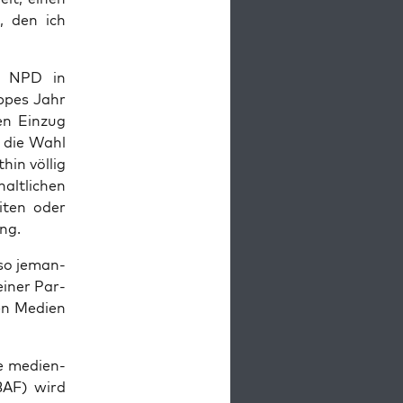
, den ich
er NPD in
p­pes Jahr
en Ein­zug
r die Wahl
hin völ­lig
alt­li­chen
­ten oder
ng.
also jeman­
i­ner Par­
en Medi­en
 medi­en­
(BAF) wird