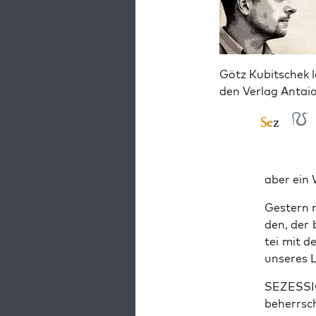
Götz Kubitschek l
den Verlag Antai
aber ein 
Ges­tern n
den, der 
tei mit d
unse­res 
SEZESSION
be­herr­s