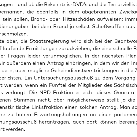
­sa­gen – und ob die Bekenntnis-DVD‘s und die Ter­ror­zi­el­lis
i­ker­na­men, die eben­falls in dem abge­brann­ten Zwi­ck
 sein sol­len, Brand- oder Hit­ze­schä­den auf­wei­sen; imme
­en­an­ga­ben bei dem Brand ja selbst Schuß­waf­fen aus
rschmolzen.
­te aber, die Staats­re­gie­rung wird sich bei der Beant­wo
 lau­fen­de Ermitt­lun­gen zurück­zie­hen, die eine schnel­le
er Fra­gen lei­der ver­un­mög­li­chen. In der nächs­ten Ple­n
ir außer­dem einen Antrag ein­brin­gen, in dem wir den Inn
r­dern, über mög­li­che Geheim­dienst­ver­stri­ckun­gen in die 
 berich­ten. Ein Unter­su­chungs­aus­schuß zu dem Vor­gan
tzt wer­den, wenn ein Fünf­tel der Mit­glie­der des Säch­si­s
es ver­langt. Die NPD-Frak­ti­on erreicht die­ses Quo­rum 
e­nen Stim­men nicht, aber mög­li­cher­wei­se stellt ja die 
nst­kri­ti­sche Links­frak­ti­on einen sol­chen Antrag. Man sol
­ne zu hohen Erwar­tungs­hal­tun­gen an einen par­la­men­t
chungs­aus­schuß her­an­tra­gen, auch dort kön­nen berei­ni
iert werden.