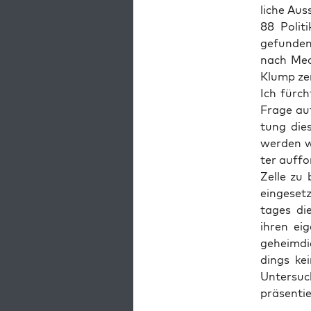
li­che Aus
88 Poli­t
gefun­den
nach Medi
Klump ze
Ich fürch
Fra­ge auf
tung die­s
wer­den w
ter auf­fo
Zel­le zu
ein­ge­se
ta­ges di
ihren eig
geheim­die
dings kei
Unter­su­
prä­sen­t