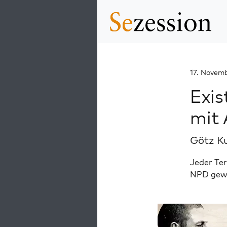
17. Novem
Exis
mit
Götz K
Jeder Ter
NPD gewes