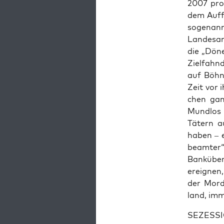
2007 pro­
dem Auf­f
soge­nann
Lan­des­a
die „Dön
Ziel­fahn
auf Böhn­
Zeit vor 
chen gan
Mund­los 
Tätern au
haben – e
be­am­ter
Bank­über
ereig­nen
der Mord 
land, imm
SEZESSIO