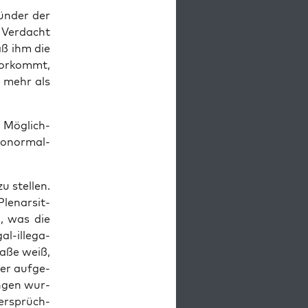
ün­der der
m Ver­dacht
aß ihm die
vor­kommt,
ht mehr als
 Mög­lich­
tonormal-
 stel­len.
e­nar­sit­
en, was die
al-ille­ga­
ra­ße weiß,
ter auf­ge­
n­gen wur­
der­sprüch­