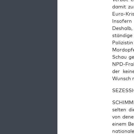
damit zur
Euro-Kri­s
Inso­fern
Des­halb,
stän­di­g
Poli­zis­
Mord­op­f
Schau ges
NPD-Frak­
der kei­n
Wunsch na
SEZESSION
SCHIMMER:
sel­ten di
von denen
einem Bei
natio­na­