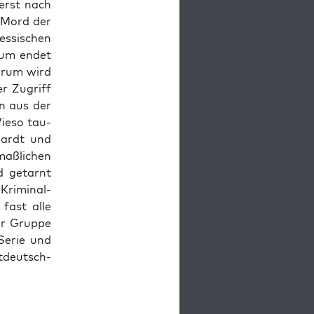
 erst nach
n Mord der
s­si­schen
r­um endet
r­um wird
er Zugriff
en aus der
ie­so tau­
hardt und
aß­li­chen
nd getarnt
ri­mi­nal­
 fast alle
er Grup­pe
-Serie und
t­deutsch­