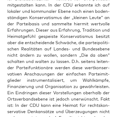
mit­ge­stal­ten kann. In der CDU erkann­te ich auf
loka­ler und kom­mu­na­ler Ebe­ne noch einen boden­
stän­di­gen Kon­ser­va­tis­mus der „klei­nen Leu­te“ an
der Par­tei­ba­sis und sam­mel­te hier­mit wert­vol­le
Erfah­run­gen. Die­ser aus Erfah­rung, Tra­di­ti­on und
Hei­mat­ge­fühl gespeis­te Kon­ser­va­tis­mus besitzt
aber die ent­schei­den­de Schwä­che, die par­tei­po­li­ti­
schen Rea­li­tä­ten auf Lan­des- und Bun­des­ebe­ne
nicht ändern zu wol­len, son­dern „Die da oben“
schal­ten und wal­ten zu las­sen. D.h. sei­tens lei­ten­
der Par­tei­funk­tio­nä­re wer­den die­se wert­kon­ser­
va­ti­ven Anschau­un­gen der ein­fa­chen Par­tei­mit­
glie­der instru­men­ta­li­siert, um Wahl­kämp­fe,
Finan­zie­rung und Orga­ni­sa­ti­on zu gewähr­leis­ten.
Ein Ein­drin­gen die­ser Vor­stel­lun­gen ober­halb der
Orts­ver­bands­ebe­ne ist jedoch uner­wünscht. Fakt
ist: In der CDU kann eine Hei­mat für rechts­kon­
ser­va­ti­ve Denk­an­sät­ze und Über­zeu­gun­gen nicht