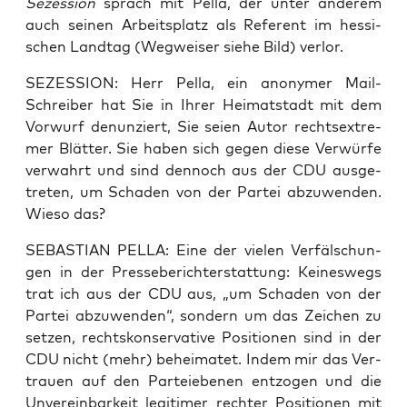
Sezes­si­on
sprach mit Pel­la, der unter ande­rem
auch sei­nen Arbeits­platz als Refe­rent im hes­si­
schen Land­tag (Weg­wei­ser sie­he Bild) verlor.
SEZESSION: Herr Pel­la, ein anony­mer Mail-
Schrei­ber hat Sie in Ihrer Hei­mat­stadt mit dem
Vor­wurf denun­ziert, Sie sei­en Autor rechts­extre­
mer Blät­ter. Sie haben sich gegen die­se Ver­wür­fe
ver­wahrt und sind den­noch aus der CDU aus­ge­
tre­ten, um Scha­den von der Par­tei abzu­wen­den.
Wie­so das?
SEBASTIAN PELLA: Eine der vie­len Ver­fäl­schun­
gen in der Pres­se­be­richt­erstat­tung: Kei­nes­wegs
trat ich aus der CDU aus, „um Scha­den von der
Par­tei abzu­wen­den“, son­dern um das Zei­chen zu
set­zen, rechts­kon­ser­va­ti­ve Posi­tio­nen sind in der
CDU nicht (mehr) behei­ma­tet. Indem mir das Ver­
trau­en auf den Par­tei­ebe­nen ent­zo­gen und die
Unver­ein­bar­keit legi­ti­mer rech­ter Posi­tio­nen mit