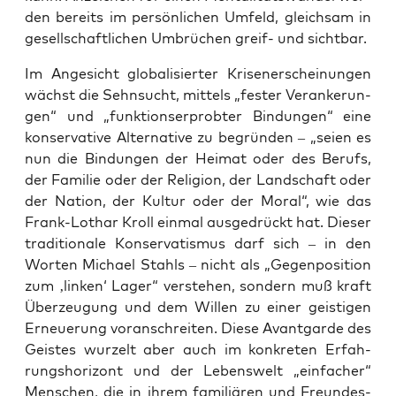
den bereits im per­sön­li­chen Umfeld, gleich­sam in
gesell­schaft­li­chen Umbrü­chen greif- und sichtbar.
Im Ange­sicht glo­ba­li­sier­ter Kri­sen­er­schei­nun­gen
wächst die Sehn­sucht, mit­tels „fes­ter Ver­an­ke­run­
gen“ und „funk­ti­ons­er­prob­ter Bin­dun­gen“ eine
kon­ser­va­ti­ve Alter­na­ti­ve zu begrün­den – „sei­en es
nun die Bin­dun­gen der Hei­mat oder des Berufs,
der Fami­lie oder der Reli­gi­on, der Land­schaft oder
der Nati­on, der Kul­tur oder der Moral“, wie das
Frank-Lothar Kroll ein­mal aus­ge­drückt hat. Die­ser
tra­di­tio­na­le Kon­ser­va­tis­mus darf sich – in den
Wor­ten Micha­el Stahls – nicht als „Gegen­po­si­ti­on
zum ‚lin­ken‘ Lager“ ver­ste­hen, son­dern muß kraft
Über­zeu­gung und dem Wil­len zu einer geis­ti­gen
Erneue­rung vor­an­schrei­ten. Die­se Avant­gar­de des
Geis­tes wur­zelt aber auch im kon­kre­ten Erfah­
rungs­ho­ri­zont und der Lebens­welt „ein­fa­cher“
Men­schen, die in ihrem fami­liä­ren und Freun­des­