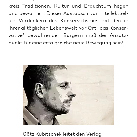
kreis Tra­di­tio­nen, Kul­tur und Brauch­tum hegen
und bewah­ren. Die­ser Aus­tausch von intel­lek­tu­el­
len Vor­den­kern des Kon­ser­va­tis­mus mit den in
ihrer all­täg­li­chen Lebens­welt vor Ort „das Kon­ser­
va­ti­ve“ bewah­ren­den Bür­gern muß der Ansatz­
punkt für eine erfolg­rei­che neue Bewe­gung sein!
Götz Kubitschek leitet den Verlag