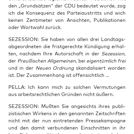
den „Grund­sät­zen“ der CDU bedeu­tet wur­de, zog
ich die Kon­se­quenz des Par­tei­aus­tritts und wich
kei­nen Zen­ti­me­ter von Ansich­ten, Publi­ka­tio­nen
oder Wort­wahl zurück.
SEZESSION: Sie haben von allen drei Land­tags­
ab­ge­ord­ne­ten die frist­ge­rech­te Kün­di­gung erhal­
ten, nach­dem Ihre Autor­schaft in der
Sezes­si­on
,
der
Preu­ßi­schen All­ge­mei­nen
, bei
eigen­tüm­lich frei
und in der
Neu­en Ord­nung
skan­da­li­siert wor­den
ist. Der Zusam­men­hang ist offensichtlich …
PELLA: Ich kann mich zu sol­chen Ver­mu­tun­gen
aus arbeits­recht­li­chen Grün­den nicht äußern.
SEZESSION: Muß­ten Sie ange­sichts ihres publi­
zis­ti­schen Wir­kens in den genann­ten Zeit­schrif­ten
nicht mit der nun ein­tre­ten­den Pres­se­kam­pa­gne
und den damit ver­bun­de­nen Ein­schnit­ten in ihr