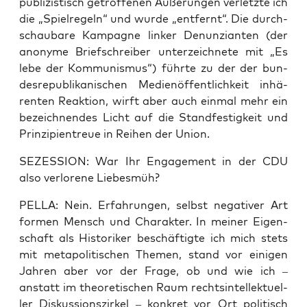
publi­zis­tisch getrof­fe­nen Äuße­run­gen ver­letz­te ich
die „Spiel­re­geln“ und wur­de „ent­fernt“. Die durch­
schau­ba­re Kam­pa­gne lin­ker Denun­zi­an­ten (der
anony­me Brief­schrei­ber unter­zeich­ne­te mit „Es
lebe der Kom­mu­nis­mus“) führ­te zu der der bun­
des­re­pu­bli­ka­ni­schen Medi­en­öf­fent­lich­keit inhä­
ren­ten Reak­ti­on, wirft aber auch ein­mal mehr ein
bezeich­nen­des Licht auf die Stand­fes­tig­keit und
Prin­zi­pi­en­treue in Rei­hen der Union.
SEZESSION: War Ihr Enga­ge­ment in der CDU
also ver­lo­re­ne Liebesmüh?
PELLA: Nein. Erfah­run­gen, selbst nega­ti­ver Art
for­men Mensch und Cha­rak­ter. In mei­ner Eigen­
schaft als His­to­ri­ker beschäf­tig­te ich mich stets
mit meta­po­li­ti­schen The­men, stand vor eini­gen
Jah­ren aber vor der Fra­ge, ob und wie ich –
anstatt im theo­re­ti­schen Raum rechts­in­tel­lek­tu­el­
ler Dis­kus­si­ons­zir­kel – kon­kret vor Ort poli­tisch