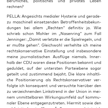
beruf­li­ches, poli­ti­sches und pri­va­tes Leben
rechnen?
PELLA: Ange­sichts media­ler Hys­te­rie und gera­de­
zu maschi­nell ein­set­zen­den Betrof­fen­heits­be­kun­
dun­gen bei allem „Rech­ten“ defi­ni­tiv ja. Wie
schrieb schon Moh­ler im „Nasen­ring“ zum Fall
Jen­nin­ger: „Damit ver­letz­te er die Spiel­re­geln, und
er muß­te gehen“. Gleich­wohl ver­hehl­te ich mei­ne
rechts­kon­ser­va­ti­ve Ein­stel­lung und ins­be­son­de­re
mei­ne jour­na­lis­ti­schen Aus­flü­ge nie­mals. Inner­
halb der CDU waren die­se Posi­tio­nen bekannt und
gedul­det, auf der unters­ten Par­tei­ebe­ne sogar
geteilt und zustim­mend bejaht. Die kla­re inhalt­li­
che Posi­tio­nie­rung als Rechts­kon­ser­va­ti­ver ver­
folg­te ich kon­se­quent und ver­such­te hier­über den
zu ver­zeich­nen­den Link­s­trend in der Uni­on in mei­
nem unmit­tel­ba­ren Wir­kungs­um­feld auf kom­mu­
na­ler Ebe­ne ent­ge­gen­zu­tre­ten. Hier­mit sowie den