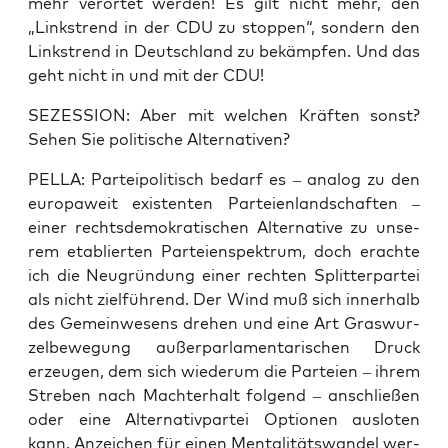
mehr ver­or­tet wer­den! Es gilt nicht mehr, den
„Link­s­trend in der CDU zu stop­pen“, son­dern den
Link­s­trend in Deutsch­land zu bekämp­fen. Und das
geht nicht in und mit der CDU!
SEZESSION: Aber mit wel­chen Kräf­ten sonst?
Sehen Sie poli­ti­sche Alternativen?
PELLA: Par­tei­po­li­tisch bedarf es – ana­log zu den
euro­pa­weit exis­ten­ten Par­tei­en­land­schaf­ten –
einer rechts­de­mo­kra­ti­schen Alter­na­ti­ve zu unse­
rem eta­blier­ten Par­tei­en­spek­trum, doch erach­te
ich die Neu­grün­dung einer rech­ten Split­ter­par­tei
als nicht ziel­füh­rend. Der Wind muß sich inner­halb
des Gemein­we­sens dre­hen und eine Art Gras­wur­
zel­be­we­gung außer­par­la­men­ta­ri­schen Druck
erzeu­gen, dem sich wie­der­um die Par­tei­en – ihrem
Stre­ben nach Macht­er­halt fol­gend – anschlie­ßen
oder eine Alter­na­tiv­par­tei Optio­nen aus­lo­ten
kann. Anzei­chen für einen Men­ta­li­täts­wan­del wer­