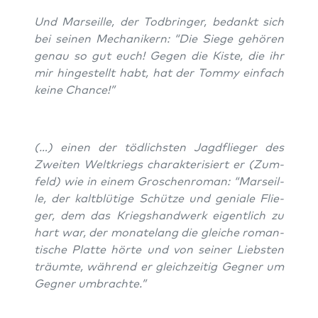
Und Mar­seil­le, der Tod­brin­ger, bedankt sich
bei sei­nen Mecha­ni­kern: “Die Sie­ge gehö­ren
genau so gut euch! Gegen die Kis­te, die ihr
mir hin­ge­stellt habt, hat der Tom­my ein­fach
kei­ne Chance!”
(…) einen der töd­lichs­ten Jagd­flie­ger des
Zwei­ten Welt­kriegs cha­rak­te­ri­siert er
(Zum­
feld)
wie in einem Gro­schen­ro­man: “Mar­seil­
le, der kalt­blü­ti­ge Schüt­ze und genia­le Flie­
ger, dem das Kriegs­hand­werk eigent­lich zu
hart war, der mona­te­lang die glei­che roman­
ti­sche Plat­te hör­te und von sei­ner Liebs­ten
träum­te, wäh­rend er gleich­zei­tig Geg­ner um
Geg­ner umbrachte.”