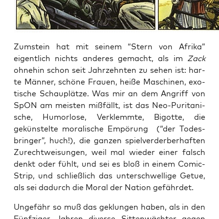
Zum­stein hat mit sei­nem “Stern von Afri­ka”
eigent­lich nichts ande­res gemacht, als im
Zack
ohne­hin schon seit Jahr­zehn­ten zu sehen ist: har­
te Män­ner, schö­ne Frau­en, hei­ße Maschi­nen, exo­
ti­sche Schau­plät­ze. Was mir an dem Angriff von
SpON am meis­ten miß­fällt, ist das Neo-Puri­ta­ni­
sche, Humor­lo­se, Ver­klemm­te, Bigot­te, die
geküns­tel­te mora­li­sche Empö­rung (“der Todes­
brin­ger”, huch!), die gan­zen spiel­ver­der­ber­haf­ten
Zurecht­wei­sun­gen, weil mal wie­der einer falsch
denkt oder fühlt, und sei es bloß in einem Comic-
Strip, und schließ­lich das unter­schwel­li­ge Getue,
als sei dadurch die Moral der Nati­on gefährdet.
Unge­fähr so muß das geklun­gen haben, als in den
Fünf­zi­ger Jah­ren diver­se Sit­ten­wäch­ter gegen