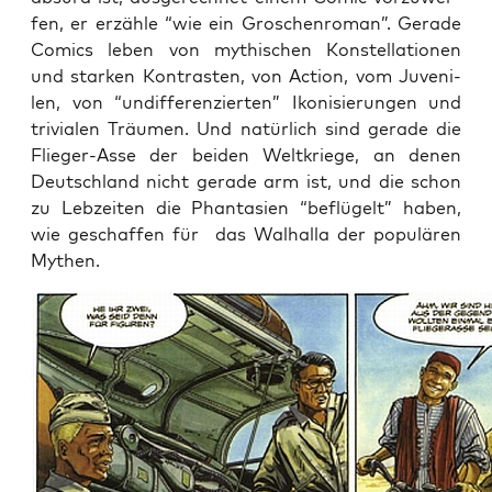
fen, er erzäh­le “wie ein Gro­schen­ro­man”. Gera­de
Comics leben von mythi­schen Kon­stel­la­tio­nen
und star­ken Kon­tras­ten, von Action, vom Juve­ni­
len, von “undif­fe­ren­zier­ten” Iko­ni­sie­run­gen und
tri­via­len Träu­men. Und natür­lich sind gera­de die
Flie­ger-Asse der bei­den Welt­krie­ge, an denen
Deutsch­land nicht gera­de arm ist, und die schon
zu Leb­zei­ten die Phan­ta­sien “beflü­gelt” haben,
wie geschaf­fen für das Wal­hal­la der popu­lä­ren
Mythen.