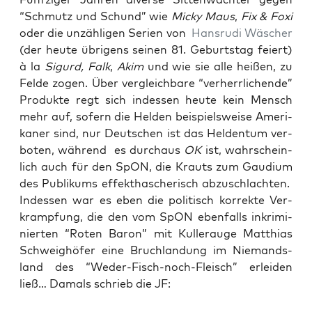
“Schmutz und Schund” wie
Micky Maus
,
Fix & Foxi
oder die unzäh­li­gen Seri­en von
Hans­ru­di Wäscher
(der heu­te übri­gens sei­nen 81. Geburts­tag fei­ert)
à la
Sigurd,
Falk
,
Akim
und wie sie alle hei­ßen, zu
Fel­de zogen. Über ver­gleich­ba­re “ver­herr­li­chen­de”
Pro­duk­te regt sich indes­sen heu­te kein Mensch
mehr auf, sofern die Hel­den bei­spiels­wei­se Ame­ri­
ka­ner sind, nur Deut­schen ist das Hel­den­tum ver­
bo­ten, wäh­rend es durch­aus
OK
ist, wahr­schein­
lich auch für den SpON, die Krauts zum Gau­di­um
des Publi­kums effekt­ha­sche­risch abzu­schlach­ten.
Indes­sen war es eben die poli­tisch kor­rek­te Ver­
kramp­fung, die den vom SpON eben­falls inkri­mi­
nier­ten “Roten Baron” mit Kul­ler­au­ge Mat­thi­as
Schweig­hö­fer eine Bruch­lan­dung im Nie­mands­
land des “Weder-Fisch-noch-Fleisch” erlei­den
ließ… Damals schrieb die JF: