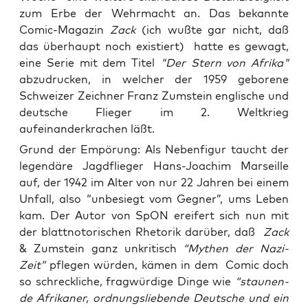
zum Erbe der Wehrmacht an. Das bekannte
Comic-Magazin
Zack
(ich wußte gar nicht, daß
das überhaupt noch existiert) hatte es gewagt,
eine Serie mit dem Titel
"Der Stern von Afrika"
abzudrucken, in welcher der 1959 geborene
Schweizer Zeichner Franz Zumstein englische und
deutsche Flieger im 2. Weltkrieg
aufeinanderkrachen läßt.
Grund der Empö­rung: Als Neben­fi­gur taucht der
legen­dä­re Jagd­flie­ger Hans-Joa­chim Mar­seil­le
auf, der 1942 im Alter von nur 22 Jah­ren bei einem
Unfall, also “unbe­siegt vom Geg­ner”, ums Leben
kam. Der Autor von SpON erei­fert sich nun mit
der blatt­no­to­ri­schen Rhe­to­rik dar­über, daß
Zack
& Zum­stein ganz unkri­tisch
“Mythen der Nazi-
Zeit”
pfle­gen wür­den, kämen in dem Comic doch
so schreck­li­che, frag­wür­di­ge Din­ge wie
“stau­nen­
de Afri­ka­ner, ord­nungs­lie­ben­de Deut­sche und ein