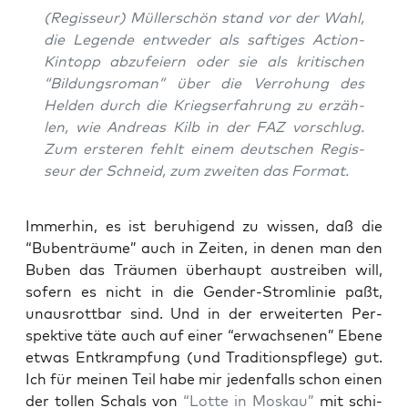
(Regis­seur) Mül­lerschön stand vor der Wahl,
die Legen­de ent­we­der als saf­ti­ges Action-
Kin­topp abzu­fei­ern oder sie als kri­ti­schen
“Bil­dungs­ro­man” über die Ver­ro­hung des
Hel­den durch die Kriegs­er­fah­rung zu erzäh­
len, wie Andre­as Kilb in der FAZ vor­schlug.
Zum ers­te­ren fehlt einem deut­schen Regis­
seur der Schneid, zum zwei­ten das Format.
Immer­hin, es ist beru­hi­gend zu wis­sen, daß die
“Buben­träu­me” auch in Zei­ten, in denen man den
Buben das Träu­men über­haupt aus­trei­ben will,
sofern es nicht in die Gen­der-Strom­li­nie paßt,
unaus­rott­bar sind. Und in der erwei­ter­ten Per­
spek­ti­ve täte auch auf einer “erwach­se­nen” Ebe­ne
etwas Ent­kramp­fung (und Tra­di­ti­ons­pfle­ge) gut.
Ich für mei­nen Teil habe mir jeden­falls schon einen
der tol­len Schals von
“Lot­te in Mos­kau”
mit schi­