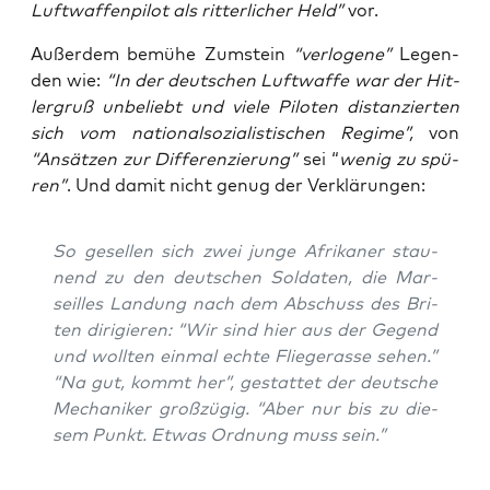
Luft­waf­fen­pi­lot als rit­ter­li­cher Held”
vor.
Außer­dem bemü­he Zum­stein
“ver­lo­ge­ne”
Legen­
den wie:
“In der deut­schen Luft­waf­fe war der Hit­
ler­gruß unbe­liebt und vie­le Pilo­ten distan­zier­ten
sich vom natio­nal­so­zia­lis­ti­schen Regime”,
von
“Ansät­zen zur Dif­fe­ren­zie­rung”
sei “
wenig zu spü­
ren”
. Und damit nicht genug der Verklärungen:
So gesel­len sich zwei jun­ge Afri­ka­ner stau­
nend zu den deut­schen Sol­da­ten, die Mar­
seil­les Lan­dung nach dem Abschuss des Bri­
ten diri­gie­ren: “Wir sind hier aus der Gegend
und woll­ten ein­mal ech­te Flie­ger­as­se sehen.”
“Na gut, kommt her”, gestat­tet der deut­sche
Mecha­ni­ker groß­zü­gig. “Aber nur bis zu die­
sem Punkt. Etwas Ord­nung muss sein.”