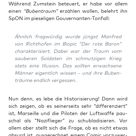
Wäh­rend Zum­stein beteu­ert, er habe vor allem
einen
“Buben­traum”
erzäh­len wol­len, belehrt ihn
SpON im pie­se­li­gen Gouvernanten-Tonfall:
Ähn­lich frag­wür­dig wur­de jüngst Man­fred
von Richt­ho­fen im Bio­pic “Der rote Baron”
cha­rak­te­ri­siert. Dabei war der Traum vom
sau­be­ren Sol­da­ten im schmut­zi­gen Krieg
stets eine Illu­si­on. Das soll­ten erwach­se­ne
Män­ner eigent­lich wis­sen – und ihre Buben­
träu­me end­lich vergessen.
Nun denn, es lebe die His­to­ri­sie­rung! Dann wird
sich zei­gen, ob es sei­ner­seits sehr “dif­fe­ren­ziert”
ist, Mar­seil­le und die Pilo­ten der Luft­waf­fe pau­
schal als “Nazi­flie­ger” zu schub­la­di­sie­ren. Vor
allem aber stellt sich die Fra­ge, ob es nicht etwas
absurd ist, aus­ge­rech­net einem Comic vor­zu­wer­