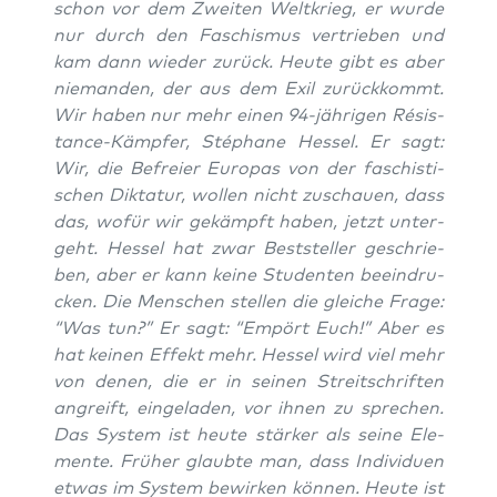
schon vor dem Zwei­ten Welt­krieg, er wur­de
nur durch den Faschis­mus ver­trie­ben und
kam dann wie­der zurück. Heu­te gibt es aber
nie­man­den, der aus dem Exil zurück­kommt.
Wir haben nur mehr einen 94-jäh­ri­gen Résis­
tance-Kämp­fer, Sté­pha­ne Hes­sel. Er sagt:
Wir, die Befrei­er Euro­pas von der faschis­ti­
schen Dik­ta­tur, wol­len nicht zuschau­en, dass
das, wofür wir gekämpft haben, jetzt unter­
geht. Hes­sel hat zwar Best­stel­ler geschrie­
ben, aber er kann kei­ne Stu­den­ten beein­dru­
cken. Die Men­schen stel­len die glei­che Fra­ge:
“Was tun?” Er sagt: “Empört Euch!” Aber es
hat kei­nen Effekt mehr. Hes­sel wird viel mehr
von denen, die er in sei­nen Streit­schrif­ten
angreift, ein­ge­la­den, vor ihnen zu spre­chen.
Das Sys­tem ist heu­te stär­ker als sei­ne Ele­
men­te. Frü­her glaub­te man, dass Indi­vi­du­en
etwas im Sys­tem bewir­ken kön­nen. Heu­te ist