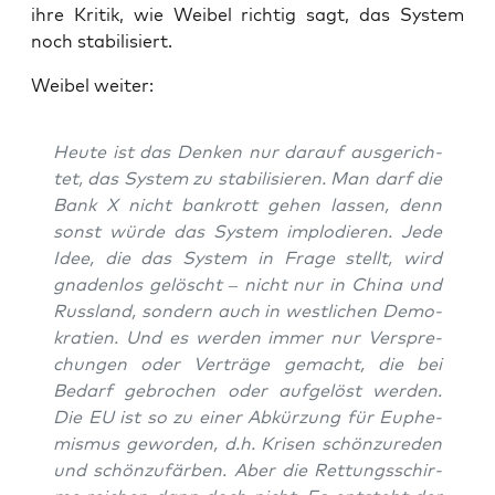
ihre Kri­tik, wie Wei­bel rich­tig sagt, das Sys­tem
noch stabilisiert.
Wei­bel weiter:
Heu­te ist das Den­ken nur dar­auf aus­ge­rich­
tet, das Sys­tem zu sta­bi­li­sie­ren. Man darf die
Bank X nicht bank­rott gehen las­sen, denn
sonst wür­de das Sys­tem implo­die­ren. Jede
Idee, die das Sys­tem in Fra­ge stellt, wird
gna­den­los gelöscht – nicht nur in Chi­na und
Russ­land, son­dern auch in west­li­chen Demo­
kra­tien. Und es wer­den immer nur Ver­spre­
chun­gen oder Ver­trä­ge gemacht, die bei
Bedarf gebro­chen oder auf­ge­löst wer­den.
Die EU ist so zu einer Abkür­zung für Euphe­
mis­mus gewor­den, d.h. Kri­sen schön­zu­re­den
und schön­zu­fär­ben. Aber die Ret­tungs­schir­