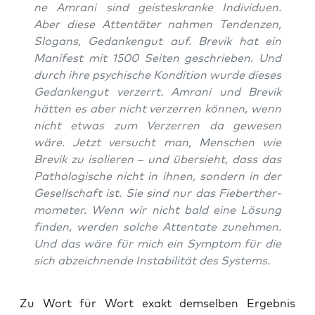
ne Amra­ni sind geis­tes­kran­ke Indi­vi­du­en.
Aber die­se Atten­tä­ter nah­men Ten­den­zen,
Slo­gans, Gedan­ken­gut auf. Bre­vik hat ein
Mani­fest mit 1500 Sei­ten geschrie­ben. Und
durch ihre psy­chi­sche Kon­di­ti­on wur­de die­ses
Gedan­ken­gut ver­zerrt. Amra­ni und Bre­vik
hät­ten es aber nicht ver­zer­ren kön­nen, wenn
nicht etwas zum Ver­zer­ren da gewe­sen
wäre. Jetzt ver­sucht man, Men­schen wie
Bre­vik zu iso­lie­ren – und über­sieht, dass das
Patho­lo­gi­sche nicht in ihnen, son­dern in der
Gesell­schaft ist. Sie sind nur das Fie­ber­ther­
mo­me­ter. Wenn wir nicht bald eine Lösung
fin­den, wer­den sol­che Atten­ta­te zuneh­men.
Und das wäre für mich ein Sym­ptom für die
sich abzeich­nen­de Insta­bi­li­tät des Systems.
Zu Wort für Wort exakt dem­sel­ben Ergeb­nis