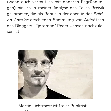
(wenn auch ver­mut­lich mit ande­ren Begrün­dun­
gen) bin ich in mei­ner Ana­ly­se des Fal­les Brei­vik
gekom­men, die als Bonus in der eben in der
Edi­ti­
on Antai­os
erschie­nen Samm­lung von Auf­sät­zen
des Blog­gers “Fjord­man” Peder Jen­sen nach­zu­le­
sen ist.
Martin Lichtmesz ist freier Publizist