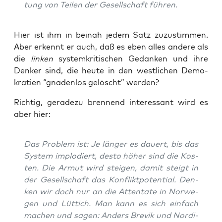
tung von Tei­len der Gesell­schaft führen.
Hier ist ihm in bei­nah jedem Satz zuzu­stim­men.
Aber erkennt er auch, daß es eben alles ande­re als
die
lin­ken
sys­tem­kri­ti­schen Gedan­ken und ihre
Den­ker sind, die heu­te in den west­li­chen Demo­
kra­tien “gna­den­los gelöscht” werden?
Rich­tig, gera­de­zu bren­nend inter­es­sant wird es
aber hier:
Das Pro­blem ist: Je län­ger es dau­ert, bis das
Sys­tem implo­diert, des­to höher sind die Kos­
ten. Die Armut wird stei­gen, damit steigt in
der Gesell­schaft das Kon­flikt­po­ten­ti­al. Den­
ken wir doch nur an die Atten­ta­te in Nor­we­
gen und Lüt­tich. Man kann es sich ein­fach
machen und sagen: Anders Bre­vik und Nor­di­