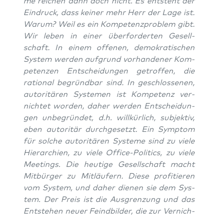
me rei­chen dann doch nicht. Es ent­steht der
Ein­druck, dass kei­ner mehr Herr der Lage ist.
War­um? Weil es ein Kom­pe­tenz­pro­blem gibt.
Wir leben in einer über­for­der­ten Gesell­
schaft. In einem offe­nen, demo­kra­ti­schen
Sys­tem wer­den auf­grund vor­han­de­ner Kom­
pe­ten­zen Ent­schei­dun­gen getrof­fen, die
ratio­nal begründ­bar sind. In geschlos­se­nen,
auto­ri­tä­ren Sys­te­men ist Kom­pe­tenz ver­
nich­tet wor­den, daher wer­den Ent­schei­dun­
gen unbe­grün­det, d.h. will­kür­lich, sub­jek­tiv,
eben auto­ri­tär durch­ge­setzt. Ein Sym­ptom
für sol­che auto­ri­tä­ren Sys­te­me sind zu vie­le
Hier­ar­chien, zu vie­le Office-Poli­tics, zu vie­le
Mee­tings. Die heu­ti­ge Gesell­schaft macht
Mit­bür­ger zu Mit­läu­fern. Die­se pro­fi­tie­ren
vom Sys­tem, und daher die­nen sie dem Sys­
tem. Der Preis ist die Aus­gren­zung und das
Ent­ste­hen neu­er Feind­bil­der, die zur Ver­nich­