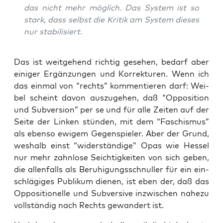
das nicht mehr mög­lich. Das Sys­tem ist so
stark, dass selbst die Kri­tik am Sys­tem die­ses
nur stabilisiert.
Das ist weit­ge­hend rich­tig gese­hen, bedarf aber
eini­ger Ergän­zun­gen und Kor­rek­tu­ren. Wenn ich
das ein­mal von “rechts” kom­men­tie­ren darf: Wei­
bel scheint davon aus­zu­ge­hen, daß “Oppo­si­ti­on
und Sub­ver­si­on” per se und für alle Zei­ten auf der
Sei­te der Lin­ken stün­den, mit dem “Faschis­mus”
als eben­so ewi­gem Gegen­spie­ler. Aber der Grund,
wes­halb einst “wider­stän­di­ge” Opas wie Hes­sel
nur mehr zahn­lo­se Seich­tig­kei­ten von sich geben,
die allen­falls als Beru­hi­gungs­schnul­ler für ein ein­
schlä­gi­ges Publi­kum die­nen, ist eben der, daß das
Oppo­si­tio­nel­le und Sub­ver­si­ve inzwi­schen nahe­zu
voll­stän­dig nach Rechts gewan­dert ist.