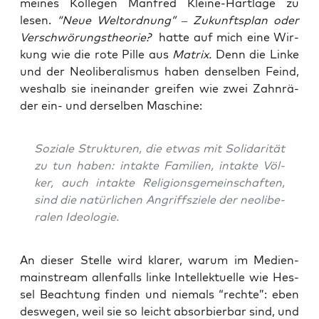
mei­nes Kol­le­gen Man­fred Klei­ne-Hart­la­ge zu
lesen.
“Neue Welt­ord­nung” – Zukunfts­plan oder
Ver­schwö­rungs­theo­rie?
hat­te auf mich eine Wir­
kung wie die rote Pil­le aus
Matrix.
Denn die Lin­ke
und der Neo­li­be­ra­lis­mus haben den­sel­ben Feind,
wes­halb sie inein­an­der grei­fen wie zwei Zahn­rä­
der ein- und der­sel­ben Maschine:
Sozia­le Struk­tu­ren, die etwas mit Soli­da­ri­tät
zu tun haben: intak­te Fami­li­en, intak­te Völ­
ker, auch intak­te Reli­gi­ons­ge­mein­schaf­ten,
sind die natür­li­chen Angriffs­zie­le der neo­li­be­
ra­len Ideologie.
An die­ser Stel­le wird kla­rer, war­um im Medi­en­
main­stream allen­falls lin­ke Intel­lek­tu­el­le wie Hes­
sel Beach­tung fin­den und nie­mals “rech­te”: eben
des­we­gen, weil sie so leicht absor­bier­bar sind, und