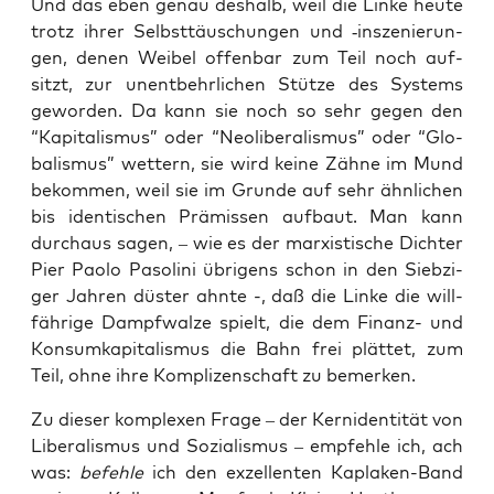
Und das eben genau des­halb, weil die Lin­ke heu­te
trotz ihrer Selbst­täu­schun­gen und ‑insze­nie­run­
gen, denen Wei­bel offen­bar zum Teil noch auf­
sitzt, zur unent­behr­li­chen Stüt­ze des Sys­tems
gewor­den. Da kann sie noch so sehr gegen den
“Kapi­ta­lis­mus” oder “Neo­li­be­ra­lis­mus” oder “Glo­
ba­lis­mus” wet­tern, sie wird kei­ne Zäh­ne im Mund
bekom­men, weil sie im Grun­de auf sehr ähn­li­chen
bis iden­ti­schen Prä­mis­sen auf­baut. Man kann
durch­aus sagen, – wie es der mar­xis­ti­sche Dich­ter
Pier Pao­lo Paso­li­ni übri­gens schon in den Sieb­zi­
ger Jah­ren düs­ter ahn­te -, daß die Lin­ke die will­
fäh­ri­ge Dampf­wal­ze spielt, die dem Finanz- und
Kon­sum­ka­pi­ta­lis­mus die Bahn frei plät­tet, zum
Teil, ohne ihre Kom­pli­zen­schaft zu bemerken.
Zu die­ser kom­ple­xen Fra­ge – der Kern­iden­ti­tät von
Libe­ra­lis­mus und Sozia­lis­mus – emp­feh­le ich, ach
was:
befeh­le
ich den exzel­len­ten Kapla­ken-Band