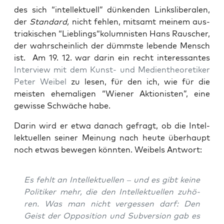
des sich “intel­lek­tu­ell” dün­ken­den Links­li­be­ra­len,
der
Stan­dard,
nicht feh­len, mit­samt mei­nem aus­
tria­ki­schen “Lieblings“kolumnisten Hans Rauscher,
der wahr­schein­lich der dümms­te leben­de Mensch
ist. Am 19. 12. war dar­in ein recht inter­es­san­tes
Inter­view mit dem Kunst- und Medi­en­theo­re­ti­ker
Peter Wei­bel
zu lesen, für den ich, wie für die
meis­ten ehe­ma­li­gen “Wie­ner Aktio­nis­ten”, eine
gewis­se Schwä­che habe.
Dar­in wird er etwa danach gefragt, ob die Intel­
lek­tu­el­len sei­ner Mei­nung nach heu­te über­haupt
noch etwas bewe­gen könn­ten. Wei­bels Antwort:
Es fehlt an Intel­lek­tu­el­len – und es gibt kei­ne
Poli­ti­ker mehr, die den Intel­lek­tu­el­len zuhö­
ren. Was man nicht ver­ges­sen darf: Den
Geist der Oppo­si­ti­on und Sub­ver­si­on gab es