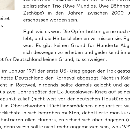
zia­lis­ti­schen Trio (Uwe Mund­los, Uwe Böhn­har
Zsch­ä­pe) in den Jah­ren zwi­schen 2000
eitet
erschos­sen wor­den sein.
os
Egal, wie es war: Die Opfer hät­ten ger­ne noch w
lebt, und die Hin­ter­blie­be­nen ver­mis­sen sie. E
war: Es gibt kei­nen Grund für Hun­der­te Abge­
sich des­we­gen zu erhe­ben und geden­kend inne­z
bt für Deutsch­land kei­nen Grund, zu schweigen.
im Janu­ar 1991 der ers­te US-Krieg gegen den Irak gesta
hat­te Deutsch­land den Kar­ne­val abge­sagt: Nicht in Köln
cht in Rott­weil, nir­gends soll­te damals gelacht und ge
Als zwei Jah­re spä­ter der Ex-Jugo­sla­wi­en-Krieg auf sei­ne
punkt zulief (nicht weit vor der deut­schen Haus­tü­re so
t in Ober­schwa­ben Flücht­lings­mäd­chen ein­quar­tiert wu
ck­lichs­te in sich begra­ben muß­ten, debat­tier­te man kur
 Ein­frie­ren allen Humors, ent­schied sich aber dage­gen
i, denn wie­so soll­te nicht mehr ange­mes­sen sein, was 199