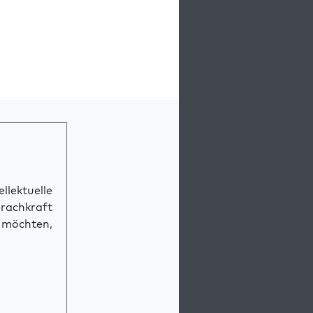
llektuelle
prachkraft
n möchten,