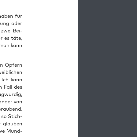
 haben für
a­nung oder
 zwei Bei­
r es täte,
, man kann
hen Opfern
ib­li­chen
 Ich kann
m Fall des
g­wür­dig,
­an­der von
­rau­bend.
 so Stich­
r glau­ben
 Uwe Mund­