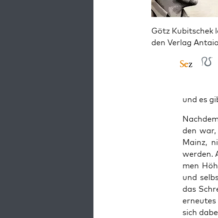
Götz Kubitschek l
den Verlag Antai
und es gi
Nach­dem 
den war, 
Mainz, ni
wer­den. 
men Höhe­
und selbs
das Schre
erneu­tes
sich dabe