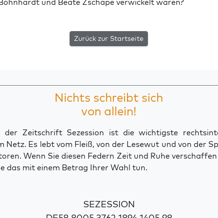
Böhn­hardt und Bea­te Zsch­ä­pe ver­wi­ckelt waren?
Zurück zur Startseite
Nichts schreibt sich
von allein!
der Zeitschrift Sezession ist die wichtigste rechtsinte
 Netz. Es lebt vom Fleiß, von der Lesewut und von der S
toren. Wenn Sie diesen Federn Zeit und Ruhe verschaffe
e das mit einem Betrag Ihrer Wahl tun.
SEZESSION
DE58 8005 3762 1894 1405 98