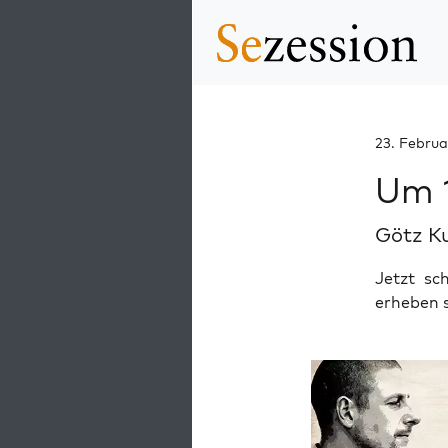
23. Februa
Um 1
Götz K
Jetzt sc
erheben s