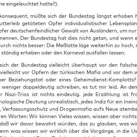
 ein­ge­leuch­tet hatte?).
on­se­quent, müß­te sich der Bun­des­tag längst erho­ben
­ter­leib getö­te­ten Opfer indi­vi­dua­lis­ti­scher Lebens­pl
pfer deut­schen­feind­li­cher Gewalt von Aus­län­dern, um nur
u nen­nen. Der Bun­des­tag hat dies nicht getan, und wenn e
rch nichts bes­ser: Die Meß­lat­te läge wei­ter­hin zu hoch
 stän­dig erhe­ben oder den Kar­ne­val aus­fal­len lassen.
ich der Bun­des­tag viel­leicht über­haupt vor den fal­sc
, viel­leicht vor Opfern der tür­ki­schen Mafia und vor dem we
er Bezie­hungs­tat oder eines Geheim­dienst-Kom­plotts?
 weni­ger dop­pel­deu­tig schrei­ben, es tut mir leid. An de
er Nazi-Tri­os ist nichts ein­deu­tig. jede Erzäh­lung ist fra
ho­lo­gi­sche Deu­tung unrea­lis­tisch, jedes Indiz für ein Inein
s, Ver­fas­sungs­schutz und Dro­gen­ma­fia aufs Neue atem­be
ren Wor­ten: Wir kön­nen Vie­les wis­sen, wis­sen aber nichts
s, daß wir davor bewahrt wür­den, das zu glau­ben, was wi
Denn was wis­sen wir wirk­lich über die Vor­gän­ge, in die