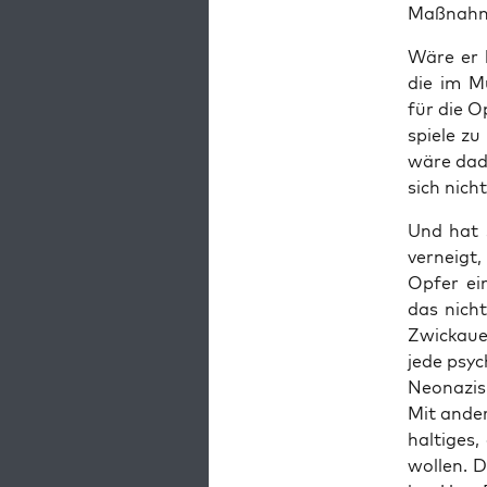
Maß­nah­me
Wäre er k
die im Mut
für die O
spie­le z
wäre dadu
sich nicht
Und hat s
ver­neigt
Opfer ein
das nicht
Zwi­ckau­
jede psy­c
Neo­na­zi
Mit ande­
hal­ti­ge
wol­len. 