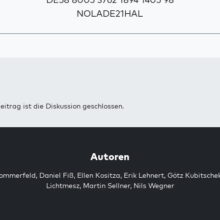
NOLADE21HAL
eitrag ist die Diskussion geschlossen.
Autoren
Sommerfeld
,
Daniel Fiß
,
Ellen Kositza
,
Erik Lehnert
,
Götz Kubitsche
Lichtmesz
,
Martin Sellner
,
Nils Wegner