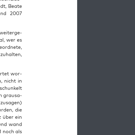
dt, Bea­te
 und 2007
ei­ter­ge­
gal, wer es
ord­ne­te,
u­hal­ten,
r­tet wor­
, nicht in
schun­kelt
n grau­sa­
zu­sa­gen)
r­den, die
z über ein
 (und wand
1 noch als