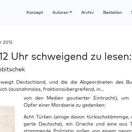
Konzept
Autoren
Archiv
Bestellen
r 2012
2 Uhr schweigend zu lesen:
ubitschek
hweigt Deutschland, und die die Abgeordneten des B
ich (ausnahmslos, fraktionsübergreifend, in...
von den Medi­en gou­tier­ter Ein­tracht), um
Opfer einer Mord­se­rie zu gedenken:
Acht Tür­ken (eini­ge davon tür­kisch­stäm­mi­ge, 
ger­te Deut­sche), ein Grie­che und eine aus T
stam­men­de Poli­zis­tin sol­len von einem neo­na­