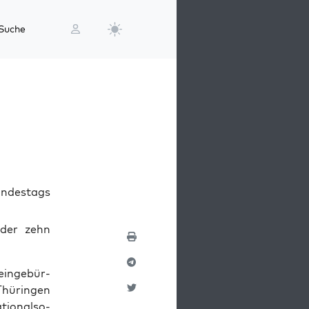
Suche
undestags
 der zehn
ein­ge­bür­
hü­rin­gen
tio­nal­so­