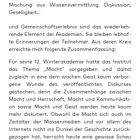
Mischung aus Wissensvermittlung, Diskussion,
Geselligkeit...
und Gemein­schafts­er­leb­nis sind das wie­der­keh­
ren­de Ele­ment der Aka­de­mien. Sie blei­ben leb­haf­
te Erin­ne­run­gen der Teil­neh­mer. Aus deren Kreis
erreich­te mich fol­gen­de Zusammenfassung:
Für sei­ne 12. Win­ter­aka­de­mie hat­te das Insti­tut
das The­ma „Macht“ vor­ge­ge­ben und damit
zugleich in eine dem wachen Geist kaum ver­bor­
ge­ne Wun­de des ver­öf­fent­lich­ten Dis­kur­ses
gesto­chen, denn die Zusam­men­hän­ge zwi­schen
Macht und Herr­schaft, Macht und Kom­mu­ni­ka­ti­
on sowie Macht und Geist wer­den heu­te kaum
mehr dis­ku­tiert. Obwohl die Macht sich auch im
Zeit­al­ter der Mas­sen­me­di­en und vor allem des
Inter­nets nicht ins Dun­kel der Geschich­te zurück­
ge­zo­gen hat, herrscht heu­te eine gewis­se Scheu