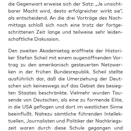
die Gegen­wart erwei­se sich der Satz: „Je unsicht­
ba­rer Macht wird, des­to erfolg­rei­cher wirkt sie“,
als ent­schei­dend. An die drei Vor­trä­ge des Nach­
mit­tags schloß sich noch eine trotz der fort­ge­
schrit­te­nen Zeit lan­ge und teil­wei­se sehr lei­den­
schaft­li­che Diskussion.
Den zwei­ten Aka­de­mie­tag eröff­ne­te der His­to­ri­
ker Ste­fan Scheil mit einem augen­öff­nen­den Vor­
trag zu den ame­ri­ka­nisch gesteu­er­ten Netz­wer­
ken in der frü­hen Bun­des­re­pu­blik. Scheil stell­te
aus­führ­lich dar, daß die Umer­zie­hung der Deut­
schen sich kei­nes­wegs auf das Gebiet des besieg­
ten Staa­tes beschränk­te. Viel­mehr wur­den Tau­
sen­de von Deut­schen, als eine zu for­men­de Eli­te,
in die USA geflo­gen und dort im west­li­chen Sin­ne
beein­flußt. Nahe­zu sämt­li­che füh­ren­den Intel­lek­
tu­el­len, Jour­na­lis­ten und Poli­ti­ker der Nach­kriegs­
zeit waren durch die­se Schu­le gegan­gen und