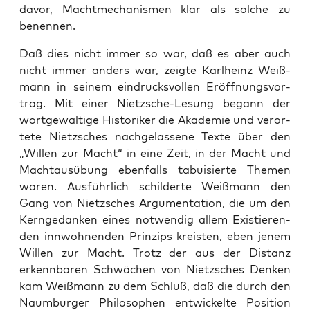
davor, Macht­me­cha­nis­men klar als sol­che zu
benennen.
Daß dies nicht immer so war, daß es aber auch
nicht immer anders war, zeig­te Karl­heinz Weiß­
mann in sei­nem ein­drucks­vol­len Eröff­nungs­vor­
trag. Mit einer Nietz­sche-Lesung begann der
wort­ge­wal­ti­ge His­to­ri­ker die Aka­de­mie und ver­or­
te­te Nietz­sches nach­ge­las­se­ne Tex­te über den
„Wil­len zur Macht“ in eine Zeit, in der Macht und
Macht­aus­übung eben­falls tabui­sier­te The­men
waren. Aus­führ­lich schil­der­te Weiß­mann den
Gang von Nietz­sches Argu­men­ta­ti­on, die um den
Kern­ge­dan­ken eines not­wen­dig allem Exis­tie­ren­
den inn­woh­nen­den Prin­zips kreis­ten, eben jenem
Wil­len zur Macht. Trotz der aus der Distanz
erkenn­ba­ren Schwä­chen von Nietz­sches Den­ken
kam Weiß­mann zu dem Schluß, daß die durch den
Naum­bur­ger Phi­lo­so­phen ent­wi­ckel­te Posi­ti­on