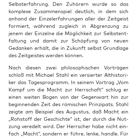
Selbst­er­fah­rung. Den Zuhö­rern wur­de so das
kom­ple­xe Zusam­men­spiel deut­lich, in dem sich
anhand der Ein­zel­erfah­run­gen aller der Zeit­geist
for­miert, wäh­rend zugleich in Abgren­zung zu
jenem der Ein­zel­ne die Mög­lich­keit zur Selbst­ent­
fal­tung und damit zur Schöp­fung von neu­en
Gedan­ken erhält, die in Zukunft selbst Grund­la­ge
des Zeit­geis­tes wer­den können.
Nach die­sen zwei phi­lo­so­phi­schen Vor­trä­gen
schloß mit Micha­el Stahl ein ver­sier­ter Alt­his­to­ri­
ker das Tages­pro­gramm. In sei­nem Vor­trag „Vom
Kampf um die Macht zur Herr­schaft“ schlug er
einen wei­ten Bogen von der Gegen­wart hin zur
begin­nen­den Zeit des römi­schen Prin­zi­pats. Stahl
zeig­te am Bei­spiel des Augus­tus, daß Macht ein
„Roh­stoff der Geschich­te“ ist, der durch die Nut­
zung ver­edelt wird. Der Herr­scher habe nicht ein­
fach „Macht“, son­dern er füh­re, len­ke, hand­le. Für