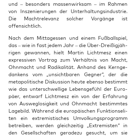
und – beson­ders mas­sen­wirk­sam – im Rah­men
von Insze­nie­run­gen der Unter­hal­tungs­in­dus­trie.
Die Macht­re­le­vanz sol­cher Vor­gän­ge ist
offensichtlich.
Nach dem Mit­tag­essen und einem Fuß­ball­spiel,
das – wie in fast jedem Jahr – die Über-Drei­ßig­jäh­
ri­gen gewan­nen, hielt Mar­tin Licht­mesz einen
expres­si­ven Vor­trag zum Ver­hält­nis von Macht,
Ohn­macht und Radi­ka­li­tät. Anhand des Kern­ge­
dan­kens vom „unsicht­ba­ren Geg­ner“, der die
meta­po­li­ti­sche Dis­kus­si­on heu­te eben­so bestimmt
wie das unter­schwel­li­ge Lebens­ge­fühl der Euro­
pä­er, ent­warf Licht­mesz ein von der Erfah­rung
von Aus­weg­lo­sig­keit und Ohn­macht bestimm­tes
Lage­bild. Wäh­rend die euro­päi­schen Funk­ti­ons­eli­
ten ein extre­mis­ti­sches Umvol­kungs­pro­gramm
betrei­ben, wer­den gleich­zei­tig „Extre­mis­ten“ in
den Gesell­schaf­ten gera­de­zu gesucht, um sie