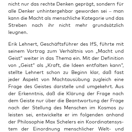
nicht nur das rech­te Den­ken geprägt, son­dern für
alle Den­ker unhin­ter­geh­bar gewor­den sei – man
kann die Macht als mensch­li­che Kate­go­rie und das
Stre­ben nach ihr nicht mehr grund­sätz­lich
leugnen.
Erik Leh­nert, Geschäfts­füh­rer des IfS, führ­te mit
sei­nem Vor­trag zum Ver­hält­nis von „Macht und
Geist“ wei­ter in das The­ma ein. Mit der Defi­ni­ti­on
von „Geist“ als „Kraft, die Ideen ent­fal­ten kann“,
stell­te Leh­nert schon zu Beginn klar, daß fast
jeder Aspekt von Macht­aus­übung zugleich eine
Fra­ge des Geis­tes dar­stel­le und umge­kehrt. Aus
der Erkennt­nis, daß die Klä­rung der Fra­ge nach
dem Geis­te nur über die Beant­wor­tung der Fra­ge
nach der Stel­lung des Men­schen im Kos­mos zu
leis­ten sei, ent­wi­ckel­te er im fol­gen­den anhand
der Phi­lo­so­phie Max Schel­ers ein Koor­di­na­ten­sys­
tem der Ein­ord­nung mensch­li­cher Welt- und