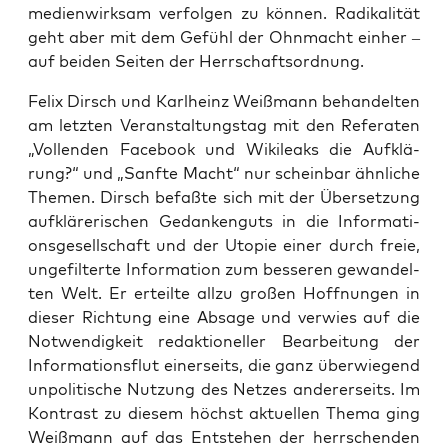
medi­en­wirk­sam ver­fol­gen zu kön­nen. Radi­ka­li­tät
geht aber mit dem Gefühl der Ohn­macht ein­her –
auf bei­den Sei­ten der Herrschaftsordnung.
Felix Dirsch und Karl­heinz Weiß­mann behan­del­ten
am letz­ten Ver­an­stal­tungs­tag mit den Refe­ra­ten
„Voll­enden Face­book und Wiki­leaks die Auf­klä­
rung?“ und „Sanf­te Macht“ nur schein­bar ähn­li­che
The­men. Dirsch befaß­te sich mit der Über­set­zung
auf­klä­re­ri­schen Gedan­ken­guts in die Infor­ma­ti­
ons­ge­sell­schaft und der Uto­pie einer durch freie,
unge­fil­ter­te Infor­ma­ti­on zum bes­se­ren gewan­del­
ten Welt. Er erteil­te all­zu gro­ßen Hoff­nun­gen in
die­ser Rich­tung eine Absa­ge und ver­wies auf die
Not­wen­dig­keit redak­tio­nel­ler Bear­bei­tung der
Infor­ma­ti­ons­flut einer­seits, die ganz über­wie­gend
unpo­li­ti­sche Nut­zung des Net­zes ande­rer­seits. Im
Kon­trast zu die­sem höchst aktu­el­len The­ma ging
Weiß­mann auf das Ent­ste­hen der herr­schen­den