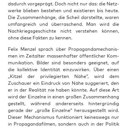
dadurch vor­ge­prägt. Doch nicht nur das: die Netz­
wer­ke blie­ben bestehen und exis­tie­ren bis heu­te.
Die Zusam­men­hän­ge, die Scheil dar­stell­te, waren
umfang­reich und über­ra­schend. Man wird die
Nach­kriegs­ge­schich­te nicht ver­ste­hen kön­nen,
ohne die­se Fak­ten zu kennen.
Felix Men­zel sprach über Pro­pa­gan­da­me­cha­nis­
men im Zeit­al­ter mas­sen­haf­ter öffent­li­cher Kom­
mu­ni­ka­ti­on. Bil­der sind beson­ders geeig­net, auf
die kol­lek­ti­ve Iden­ti­tät ein­zu­wir­ken. Über einen
„Kit­zel der pri­vi­le­gier­ten Nähe“, wird dem
Zuschau­er ein Ein­druck von Nähe sug­ge­riert, den
er in der Rea­li­tät nie haben könn­te. Auf die­se Art
wird der Ein­zel­ne in einen gro­ßen Zusam­men­hang
gestellt, wäh­rend ande­rer­seits hin­ter­grün­dig
gera­de der „gro­ße Ein­zel­ne“ her­aus­ge­stellt wird.
Die­ser Mecha­nis­mus funk­tio­niert kei­nes­wegs nur
in Pro­pa­gan­da­fil­men, son­dern auch in der Poli­tik