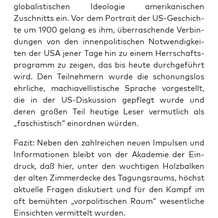
glo­ba­lis­ti­schen Ideo­lo­gie ame­ri­ka­ni­schen
Zuschnitts ein. Vor dem Por­trait der US-Geschich­
te um 1900 gelang es ihm, über­ra­schen­de Ver­bin­
dun­gen von den innen­po­li­ti­schen Not­wen­dig­kei­
ten der USA jener Tage hin zu einem Herr­schafts­
pro­gramm zu zei­gen, das bis heu­te durch­ge­führt
wird. Den Teil­neh­mern wur­de die scho­nungs­los
ehr­li­che, machia­vel­lis­ti­sche Spra­che vor­ge­stellt,
die in der US-Dis­kus­si­on gepflegt wur­de und
deren gro­ßen Teil heu­ti­ge Leser ver­mut­lich als
„faschis­tisch“ ein­ord­nen würden.
Fazit: Neben den zahl­rei­chen neu­en Impul­sen und
Infor­ma­tio­nen bleibt von der Aka­de­mie der Ein­
druck, daß hier, unter den wuch­ti­gen Holz­bal­ken
der alten Zim­mer­de­cke des Tagungs­raums, höchst
aktu­el­le Fra­gen dis­ku­tiert und für den Kampf im
oft bemüh­ten „vor­po­li­ti­schen Raum“ wesent­li­che
Ein­sich­ten ver­mit­telt wurden.