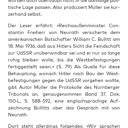
wür­den auch über­haupt nicht in die dama­li­ge poli­
ti­sche Lage pas­sen. Also pro­du­ziert Mül­ler sie kur­
zer­hand selbst.
Der Leser erfährt: »Reichs­au­ßen­mi­nis­ter Con­
stan­tin Frei­herr von Neu­r­a­th ver­si­cher­te dem
ame­ri­ka­ni­schen Bot­schaf­ter Wil­liam C. Bul­litt am
18. Mai 1936, daß aus Hit­lers Sicht die Feind­schaft
zur UdSSR unüber­wind­bar sei und er nur so lan­ge
ruhig blei­ben wol­le, bis die West­be­fes­ti­gun­gen
fer­tig­ge­stellt sei­en.« (S. 79) Als Quel­le für die­se
Behaup­tung, wonach Hit­ler nach Bau der West­
be­fes­ti­gun­gen gegen die UdSSR vor­ge­hen woll­te,
gibt Autor Mül­ler die Pro­to­kol­le des Nürn­ber­ger
Tri­bu­nals an, genau­ge­nom­men Band 37, Dok.
150‑L, S. 588–592, eine eng­lisch­spra­chi­ge Auf­
zeich­nung Bul­litts über das Gespräch mit von
Neurath.
Dort steht aller­dings fol­gen­des: »Wir spra­chen