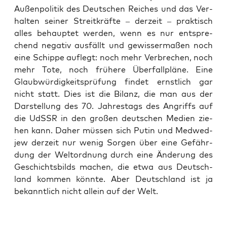
Außen­po­li­tik des Deut­schen Rei­ches und das Ver­
hal­ten sei­ner Streit­kräf­te – der­zeit – prak­tisch
alles behaup­tet wer­den, wenn es nur ent­spre­
chend nega­tiv aus­fällt und gewis­ser­ma­ßen noch
eine Schip­pe auf­legt: noch mehr Ver­bre­chen, noch
mehr Tote, noch frü­he­re Über­fall­plä­ne. Eine
Glaub­wür­dig­keits­prü­fung fin­det ernst­lich gar
nicht statt. Dies ist die Bilanz, die man aus der
Dar­stel­lung des 70. Jah­res­tags des Angriffs auf
die UdSSR in den gro­ßen deut­schen Medi­en zie­
hen kann. Daher müs­sen sich Putin und Med­wed­
jew der­zeit nur wenig Sor­gen über eine Gefähr­
dung der Welt­ord­nung durch eine Ände­rung des
Geschichts­bilds machen, die etwa aus Deutsch­
land kom­men könn­te. Aber Deutsch­land ist ja
bekannt­lich nicht allein auf der Welt.