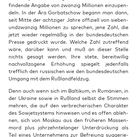
fin­den­de Anga­be von zwan­zig Mil­lio­nen ein­zu­pen­
deln. In der Ära Gor­bat­schow begann man dann,
seit Mit­te der acht­zi­ger Jah­re offi­zi­ell von sie­ben­
und­zwan­zig Mil­lio­nen zu spre­chen, jene Zahl, die
jetzt wie­der regel­mä­ßig in der bun­des­deut­schen
Pres­se gedruckt wur­de. Wel­che Zahl zutref­fend
wäre, dar­über kann und muß an die­ser Stel­le
nichts gesagt wer­den. Ihre ste­te, bereit­wil­lig
nach­voll­zo­ge­ne Erhö­hung spie­gelt jeden­falls
treff­lich den rus­si­schen wie den bun­des­deut­schen
Umgang mit dem Rußlandfeldzug.
Denn auch wenn sich im Bal­ti­kum, in Rumä­ni­en, in
der Ukrai­ne sowie in Ruß­land selbst die Stim­men
meh­ren, die auf den ver­bre­che­ri­schen Cha­rak­ter
des Sowjet­sys­tems hin­wei­sen und es offen ableh­
nen, sich von Mos­kau aus den frü­he­ren Mas­sen­
mord plus jahr­zehn­te­lan­ger Unter­drü­ckung als
Teil eines Unter­neh­mens zur Befrei­ung sug­ge­rie­