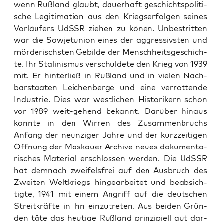
wenn Ruß­land glaubt, dau­er­haft geschichts­po­li­ti­
sche Legi­ti­ma­ti­on aus den Kriegs­er­fol­gen sei­nes
Vor­läu­fers UdSSR zie­hen zu könen. Unbe­strit­ten
war die Sowjet­uni­on eines der aggres­sivs­ten und
mör­de­rischs­ten Gebil­de der Mensch­heits­ge­schich­
te. Ihr Sta­li­nis­mus ver­schul­de­te den Krieg von 1939
mit. Er hin­ter­ließ in Ruß­land und in vie­len Nach­
bar­staa­ten Lei­chen­ber­ge und eine ver­rot­ten­de
Indus­trie. Dies war west­li­chen His­to­ri­kern schon
vor 1989 weit-gehend bekannt. Dar­über hin­aus
konn­te in den Wir­ren des Zusam­men­bruchs
Anfang der neun­zi­ger Jah­re und der kurz­zei­ti­gen
Öff­nung der Mos­kau­er Archi­ve neu­es doku­men­ta­
ri­sches Mate­ri­al erschlos­sen wer­den. Die UdSSR
hat dem­nach zwei­fels­frei auf den Aus­bruch des
Zwei­ten Welt­kriegs hin­ge­ar­bei­tet und beab­sich­
tig­te, 1941 mit einem Angriff auf die deut­schen
Streit­kräf­te in ihn ein­zu­tre­ten. Aus bei­den Grün­
den täte das heu­ti­ge Ruß­land prin­zi­pi­ell gut dar­