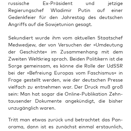
russische Ex-Präsident und jetzige
Regierungschef Wladimir Putin auf einer
Gedenkfeier für den Jahrestag des deutschen
Angriffs auf die Sowjetunion gesagt.
Sekun­diert wur­de ihm vom aktu­el­len Staats­chef
Med­wed­jew, der von Ver­su­chen der »Umdeu­tung
der Geschich­te« im Zusam­men­hang mit dem
Zwei­ten Welt­krieg sprach. Bei­den Poli­ti­kern ist die
Sor­ge gemein­sam, es kön­ne die Rol­le der UdSSR
bei der »Befrei­ung Euro­pas vom Faschis­mus« in
Fra­ge gestellt wer­den, wie der deut­schen Pres­se
viel­fach zu ent­neh­men war. Der Druck muß groß
sein: Man hat sogar die Online-Publi­ka­ti­on Zehn­
tau­sen­der Doku­men­te ange­kün­digt, die bis­her
unzu­gäng­lich waren.
Tritt man etwas zurück und betrach­tet das Pan­
ora­ma, dann ist es zunächst ein­mal erstaun­lich,