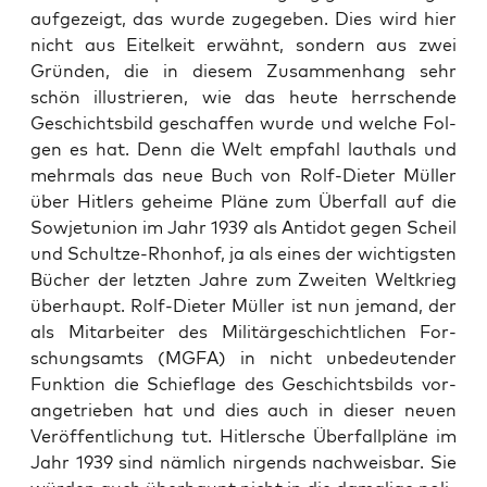
auf­ge­zeigt, das wur­de zuge­ge­ben. Dies wird hier
nicht aus Eitel­keit erwähnt, son­dern aus zwei
Grün­den, die in die­sem Zusam­men­hang sehr
schön illus­trie­ren, wie das heu­te herr­schen­de
Geschichts­bild geschaf­fen wur­de und wel­che Fol­
gen es hat. Denn die Welt emp­fahl laut­hals und
mehr­mals das neue Buch von Rolf-Die­ter Mül­ler
über Hit­lers gehei­me Plä­ne zum Über­fall auf die
Sowjet­uni­on im Jahr 1939 als Anti­dot gegen Scheil
und Schult­ze-Rhon­hof, ja als eines der wich­tigs­ten
Bücher der letz­ten Jah­re zum Zwei­ten Welt­krieg
über­haupt. Rolf-Die­ter Mül­ler ist nun jemand, der
als Mit­ar­bei­ter des Mili­tär­ge­schicht­li­chen For­
schungs­amts (MGFA) in nicht unbe­deu­ten­der
Funk­ti­on die Schief­la­ge des Geschichts­bilds vor­
an­ge­trie­ben hat und dies auch in die­ser neu­en
Ver­öf­fent­li­chung tut. Hit­ler­sche Über­fall­plä­ne im
Jahr 1939 sind näm­lich nir­gends nach­weis­bar. Sie