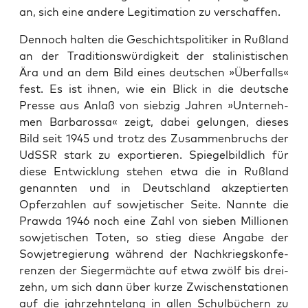
an, sich eine ande­re Legi­ti­ma­ti­on zu verschaffen.
Den­noch hal­ten die Geschichts­po­li­ti­ker in Ruß­land
an der Tra­di­ti­ons­wür­dig­keit der sta­li­nis­ti­schen
Ära und an dem Bild eines deut­schen »Über­falls«
fest. Es ist ihnen, wie ein Blick in die deut­sche
Pres­se aus Anlaß von sieb­zig Jah­ren »Unter­neh­
men Bar­ba­ros­sa« zeigt, dabei gelun­gen, die­ses
Bild seit 1945 und trotz des Zusam­men­bruchs der
UdSSR stark zu expor­tie­ren. Spie­gel­bild­lich für
die­se Ent­wick­lung ste­hen etwa die in Ruß­land
genann­ten und in Deutsch­land akzep­tier­ten
Opfer­zah­len auf sowje­ti­scher Sei­te. Nann­te die
Praw­da 1946 noch eine Zahl von sie­ben Mil­lio­nen
sowje­ti­schen Toten, so stieg die­se Anga­be der
Sowjet­re­gie­rung wäh­rend der Nach­kriegs­kon­fe­
ren­zen der Sie­ger­mäch­te auf etwa zwölf bis drei­
zehn, um sich dann über kur­ze Zwi­schen­sta­tio­nen
auf die jahr­zehn­te­lang in allen Schul­bü­chern zu