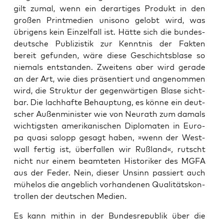
gilt zumal, wenn ein der­ar­ti­ges Pro­dukt in den
gro­ßen Print­me­di­en uni­so­no gelobt wird, was
übri­gens kein Ein­zel­fall ist. Hät­te sich die bun­des­
deut­sche Publi­zis­tik zur Kennt­nis der Fak­ten
bereit gefun­den, wäre die­se Geschichts­bla­se so
nie­mals ent­stan­den. Zwei­tens aber wird gera­de
an der Art, wie dies prä­sen­tiert und ange­nom­men
wird, die Struk­tur der gegen­wär­ti­gen Bla­se sicht­
bar. Die lach­haf­te Behaup­tung, es kön­ne ein deut­
scher Außen­mi­nis­ter wie von Neu­r­a­th zum damals
wich­tigs­ten ame­ri­ka­ni­schen Diplo­ma­ten in Euro­
pa qua­si salopp gesagt haben, »wenn der West­
wall fer­tig ist, über­fal­len wir Ruß­land«, rutscht
nicht nur einem beam­te­ten His­to­ri­ker des MGFA
aus der Feder. Nein, die­ser Unsinn pas­siert auch
mühe­los die angeb­lich vor­han­de­nen Qua­li­täts­kon­
trol­len der deut­schen Medien.
Es kann mit­hin in der Bun­des­re­pu­blik über die