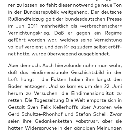
ren zu las­sen, so fehlt die­ser not­wen­di­ge neue Ton
in der Bun­des­re­pu­blik weit­ge­hend. Der deut­sche
Ruß­land­feld­zug galt der bun­des­deut­schen Pres­se
im Juni 2011 mehr­heit­lich als »ver­bre­che­ri­scher«
Ver­nich­tungs­krieg. Daß er gegen ein Regime
geführt wor­den war, wel­ches sei­ne Ver­nich­tung
voll­auf ver­dient und den Krieg zudem selbst eröff­
net hat­te, wur­de über­wie­gend ausgeblendet.
Aber den­noch: Auch hier­zu­lan­de nahm man wahr,
daß das ein­di­men­sio­na­le Geschichts­bild in der
Luft hängt – die Fak­ten haben ihm längst den
Boden ent­zo­gen. Und so kam es um den 22. Juni
her­um zu Ver­su­chen, die Ein­di­men­sio­na­li­tät zu
ret­ten. Die Tages­zei­tung Die Welt empör­te sich in
Gestalt Sven Felix Kel­ler­hoffs über Autoren wie
Gerd Schult­ze-Rhon­hof und Ste­fan Scheil. Zwar
sei­en ihre Gedan­ken­ket­ten »abstrus«, aber sie
hät­ten Wider­sprü­che in den gän­gi­gen Mei­nun­gen