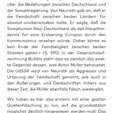
über die Bezie­hun­gen zwi­schen Deutsch­land und
der Sowjet­re­gie­rung. Von Neu­r­a­th gab an, daß er
die Feind­schaft zwi­schen bei­den Län­dern für
abso­lut unüber­wind­bar hal­te. Er sag­te, daß die
Sowjet­uni­on Nazi-Deutsch­land als das Haupt­hin­
der­nis für eine Erobe­rung Euro­pas durch den
Kom­mu­nis­mus anse­hen wür­de. Daher kön­ne es
kein Ende der Feind­se­lig­keit zwi­schen bei­den
Staa­ten geben.« (S. 590) In der Gesprächs­auf­
zeich­nung Bul­litts steht also so ziem­lich das exak­
te Gegen­teil des­sen, was Autor Mül­ler behaup­tet.
Die UdSSR wird von Neu­r­a­th als Aggres­sor und
Ursprung der Feind­schaft genannt, wie auch in
den Äuße­run­gen und Denk­schrif­ten Hit­lers aus
die­ser Zeit, die Mül­ler eben­falls falsch wiedergibt.
Wir haben es hier also ers­tens mit einer glat­ten
Quel­len­fäl­schung zu tun, auf die grund­sätz­lich
mög­lichst deut­lich hin­ge­wie­sen wer­den muß. Das