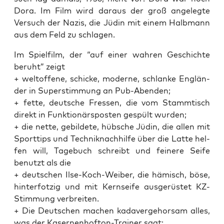
Dora. Im Film wird dar­aus der groß ange­leg­te
Ver­such der Nazis, die Jüdin mit einem Halb­mann
aus dem Feld zu schlagen.
Im Spiel­film, der “auf einer wah­ren Geschich­te
beruht” zeigt
+ welt­of­fe­ne, schi­cke, moder­ne, schlan­ke Eng­län­
der in Super­stim­mung an Pub-Abenden;
+ fet­te, deut­sche Fres­sen, die vom Stamm­tisch
direkt in Funk­tio­närs­pos­ten gespült wurden;
+ die net­te, gebil­de­te, hüb­sche Jüdin, die allen mit
Sport­tips und Tech­nik­nach­hil­fe über die Lat­te hel­
fen will, Tage­buch schreibt und fei­ne­re Sei­fe
benutzt als die
+ deut­schen Ilse-Koch-Wei­ber, die hämisch, böse,
hin­ter­fot­zig und mit Kern­sei­fe aus­ge­rüs­tet KZ-
Stim­mung verbreiten.
+ Die Deut­schen machen kada­ver­ge­hor­sam alles,
was der Kaser­nen­hof­ton-Trai­ner sagt;