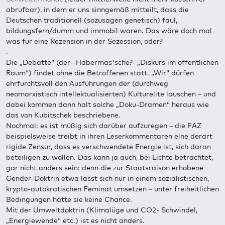
abrufbar), in dem er uns sinngemäß mitteilt, dass die
Deutschen traditionell (sozusagen genetisch) faul,
bildungsfern/dumm und immobil waren. Das wäre doch mal
was für eine Rezension in der Sezession, oder?
.
Die „Debatte“ (der –Habermas'sche?- „Diskurs im öffentlichen
Raum“) findet ohne die Betroffenen statt. „Wir“ dürfen
ehrfurchtsvoll den Ausführungen der (durchweg
neomarxistisch intellektualisierten) Kulturelite lauschen – und
dabei kommen dann halt solche „Doku-Dramen“ heraus wie
das von Kubitschek beschriebene.
Nochmal: es ist müßig sich darüber aufzuregen – die FAZ
beispielsweise treibt in ihren Leserkommentaren eine derart
rigide Zensur, dass es verschwendete Energie ist, sich daran
beteiligen zu wollen. Das kann ja auch, bei Lichte betrachtet,
gar nicht anders sein: denn die zur Staatsraison erhobene
Gender-Doktrin etwa lässt sich nur in einem sozialistischen,
krypto-autokratischen Feminat umsetzen – unter freiheitlichen
Bedingungen hätte sie keine Chance.
Mit der Umweltdoktrin (Klimalüge und CO2- Schwindel,
„Energiewende“ etc.) ist es nicht anders.