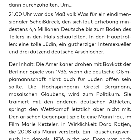
dann durchzuhalten. Um...
21.00 Uhr war das Maß voll: Was für ein ein­di­men­
sio­na­ler Scheiß­dreck, den sich laut Erhe­bung min­
des­tens 4,4 Mil­lio­nen Deut­sche bis zum Boden des
Tel­lers in den Hals schau­fel­ten. In den Haupt­rol­
len: eine tol­le Jüdin, ein gut­her­zi­ger Inter­se­xu­el­ler
und drei dut­zend deut­sche Arschlöcher.
Der Inhalt: Die Ame­ri­ka­ner dro­hen mit Boy­kott der
Ber­li­ner Spie­le von 1936, wenn die deut­sche Olym­
pia­mann­schaft nicht auch für Juden offen sein
soll­te. Die Hoch­sprin­ge­rin Gre­tel Berg­mann,
mosai­schen Glau­bens, wird zum Poli­ti­kum. Sie
trai­niert mit den ande­ren deut­schen Ath­le­ten,
springt den Wett­kampf letzt­lich aber nicht mit.
Den ari­schen Gegen­part spiel­te eine Mann­frau, im
Film Marie Ket­te­ler, in Wirk­lich­keit Dora Rat­jen,
die 2008 als Mann ver­starb. Ein Täu­schungs­ver­
such lag damals, 1936, nicht vor: Dora war noch