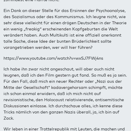
Ein Dank an dieser Stelle für das Ersinnen der Psychoanalyse,
des Sozialismus oder des Kommunismus. Ich leugne nicht, wie
sehr diese vielleicht für einen drögen Deutschen in der Theorie
ein wenig „freakig“ erscheinenden Kopfgeburten die Welt
verändert haben. Auch Multikulti ist eine offiziell anerkannt
tolle Sache, diese Idee der bunten Brüderlichkeit sollte
vorangetrieben werden, wer will hier führen?
https://www.youtube.com/watch?v=wxSJ7FWj4ns
Ich habe ihn zwar nicht angeschaut, will aber auch nicht
leugnen, daß ich den Film gestern gut fand. So muß es ja sein.
Für den Fall, daß mich ein neuer Rechter oder „Nazi aus der
Mitte der Gesellschaft“ kadavergehorsam schimpft, möchte
ich schon einmal erwidern, daß ich mich nicht auf
revisionistische, den Holocaust relativierende, antisemitische
Diskussionen einlasse. Ich durchschaue alles, ich kenne diese
Tricks nämlich von den ganzen Nazis überall, ja, ich bin auf
Zack.
Wir leben in einer Trottelrepublik mit Leuten, die machen und