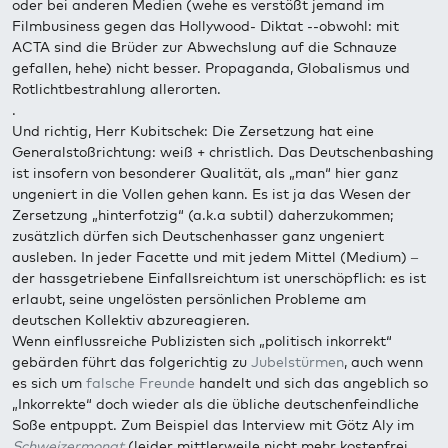
oder bei anderen Medien (wehe es verstößt jemand im
Filmbusiness gegen das Hollywood- Diktat --obwohl: mit
ACTA sind die Brüder zur Abwechslung auf die Schnauze
gefallen, hehe) nicht besser. Propaganda, Globalismus und
Rotlichtbestrahlung allerorten.
.
Und richtig, Herr Kubitschek: Die Zersetzung hat eine
Generalstoßrichtung: weiß + christlich. Das Deutschenbashing
ist insofern von besonderer Qualität, als „man“ hier ganz
ungeniert in die Vollen gehen kann. Es ist ja das Wesen der
Zersetzung „hinterfotzig“ (a.k.a subtil) daherzukommen;
zusätzlich dürfen sich Deutschenhasser ganz ungeniert
ausleben. In jeder Facette und mit jedem Mittel (Medium) –
der hassgetriebene Einfallsreichtum ist unerschöpflich: es ist
erlaubt, seine ungelösten persönlichen Probleme am
deutschen Kollektiv abzureagieren.
Wenn einflussreiche Publizisten sich „politisch inkorrekt“
gebärden führt das folgerichtig zu
Jubelstürmen
, auch wenn
es sich um
falsche Freunde
handelt und sich das angeblich so
„Inkorrekte“ doch wieder als die übliche deutschenfeindliche
Soße entpuppt. Zum Beispiel das Interview mit Götz Aly im
Schweizermonat
(leider mittlerweile nicht mehr kostenfrei