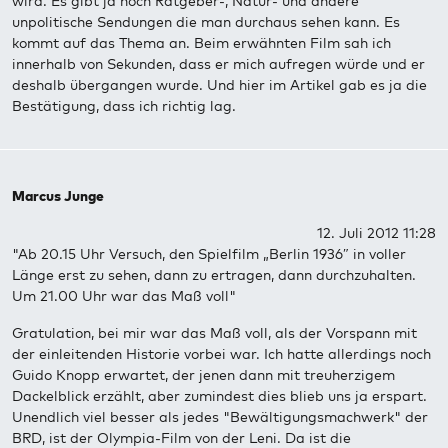
wird. Es gibt ja noch Ratgeber-, Natur- und andere
unpolitische Sendungen die man durchaus sehen kann. Es
kommt auf das Thema an. Beim erwähnten Film sah ich
innerhalb von Sekunden, dass er mich aufregen würde und er
deshalb übergangen wurde. Und hier im Artikel gab es ja die
Bestätigung, dass ich richtig lag.
Marcus Junge
12. Juli 2012 11:28
"Ab 20.15 Uhr Versuch, den Spielfilm „Berlin 1936″ in voller
Länge erst zu sehen, dann zu ertragen, dann durchzuhalten.
Um 21.00 Uhr war das Maß voll"
Gratulation, bei mir war das Maß voll, als der Vorspann mit
der einleitenden Historie vorbei war. Ich hatte allerdings noch
Guido Knopp erwartet, der jenen dann mit treuherzigem
Dackelblick erzählt, aber zumindest dies blieb uns ja erspart.
Unendlich viel besser als jedes "Bewältigungsmachwerk" der
BRD, ist der Olympia-Film von der Leni. Da ist die