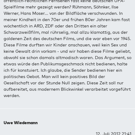
öffentlich-rechtlichen Fernsehen fast keine deutschen UFA-
Spielfilme mehr gezeigt werden? Rühmann, Söhnker, Ilse
Werner, Hans Moser... von der Bildfläche verschwunden. In
meiner Kindheit in den 70er und frühen 80er Jahren kam fast
wöchentlich in ARD, ZDF oder den Dritten ein alter
Schwarzweißfilm, mal rührselig, mal allzu klamottig, aus der
goldenen Zeit des deutschen Films, und die war eben vor 1945.
Diese Filme durften wir Kinder anschauen, weil kein Sex und
keine Gewalt drin vorkam - und wir haben diese Filme geliebt,
obwohl sie schon damals altmodisch waren. Das Argument, so
etwas würde den Publikumsgeschmack nicht bedienen, halte
ich für konstuiert. Ich glaube, die Sender bedienen hier ein
politisches Gebot. Man will kein positives Bild der
Gesellschaft vor der Stunde Null zeigen. Diese Zeit soll nur
aufbereitet, aus modernem Blickwinkel verarbeitet vorgeführt
werden.
Uwe Wiedemann
12. Juli 2012 21:41