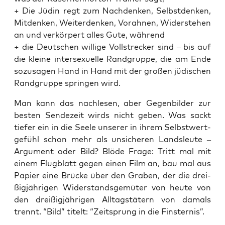
+ Die Jüdin regt zum Nach­den­ken, Selbst­den­ken,
Mit­den­ken, Wei­ter­den­ken, Vor­ah­nen, Wider­ste­hen
an und ver­kör­pert alles Gute, während
+ die Deut­schen wil­li­ge Voll­stre­cker sind – bis auf
die klei­ne inter­se­xu­el­le Rand­grup­pe, die am Ende
sozu­sa­gen Hand in Hand mit der gro­ßen jüdi­schen
Rand­grup­pe sprin­gen wird.
Man kann das nach­le­sen, aber Gegen­bil­der zur
bes­ten Sen­de­zeit wirds nicht geben. Was sackt
tie­fer ein in die See­le unse­rer in ihrem Selbst­wert­
ge­fühl schon mehr als unsi­che­ren Lands­leu­te –
Argu­ment oder Bild? Blö­de Fra­ge: Tritt mal mit
einem Flug­blatt gegen einen Film an, bau mal aus
Papier eine Brü­cke über den Gra­ben, der die drei­
ßig­jäh­ri­gen Wider­stands­ge­mü­ter von heu­te von
den drei­ßig­jäh­ri­gen All­tags­tä­tern von damals
trennt. “Bild” titelt: “Zeit­sprung in die Finsternis”.