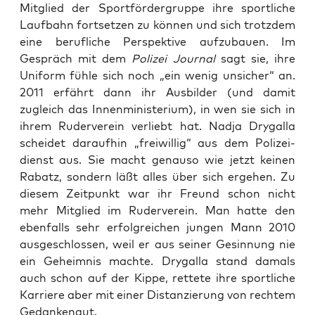
Mit­glied der Sport­för­der­grup­pe ihre sport­li­che
Lauf­bahn fort­set­zen zu kön­nen und sich trotz­dem
eine beruf­li­che Per­spek­ti­ve auf­zu­bau­en. Im
Gespräch mit dem
Poli­zei Jour­nal
sagt sie, ihre
Uni­form füh­le sich noch „ein wenig unsi­cher“ an.
2011 erfährt dann ihr Aus­bil­der (und damit
zugleich das Innen­mi­nis­te­ri­um), in wen sie sich in
ihrem Ruder­ver­ein ver­liebt hat. Nad­ja Dry­gal­la
schei­det dar­auf­hin „frei­wil­lig“ aus dem Poli­zei­
dienst aus. Sie macht genau­so wie jetzt kei­nen
Rabatz, son­dern läßt alles über sich erge­hen. Zu
die­sem Zeit­punkt war ihr Freund schon nicht
mehr Mit­glied im Ruder­ver­ein. Man hat­te den
eben­falls sehr erfolg­rei­chen jun­gen Mann 2010
aus­ge­schlos­sen, weil er aus sei­ner Gesin­nung nie
ein Geheim­nis mach­te. Dry­gal­la stand damals
auch schon auf der Kip­pe, ret­te­te ihre sport­li­che
Kar­rie­re aber mit einer Distan­zie­rung von rech­tem
Gedankengut.