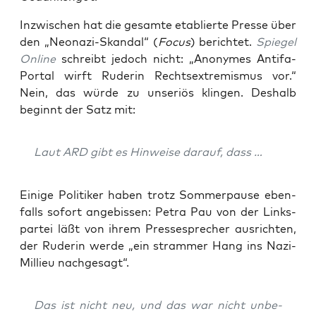
Inzwi­schen hat die gesam­te eta­blier­te Pres­se über
den „Neo­na­zi-Skan­dal“ (
Focus
) berich­tet.
Spie­gel
Online
schreibt jedoch nicht: „Anony­mes Anti­fa-
Por­tal wirft Rude­rin Rechts­extre­mis­mus vor.“
Nein, das wür­de zu unse­ri­ös klin­gen. Des­halb
beginnt der Satz mit:
Laut ARD gibt es Hin­wei­se dar­auf, dass …
Eini­ge Poli­ti­ker haben trotz Som­mer­pau­se eben­
falls sofort ange­bis­sen: Petra Pau von der Links­
par­tei läßt von ihrem Pres­se­spre­cher aus­rich­ten,
der Rude­rin wer­de „ein stram­mer Hang ins Nazi-
Mil­lieu nachgesagt“.
Das ist nicht neu, und das war nicht unbe­