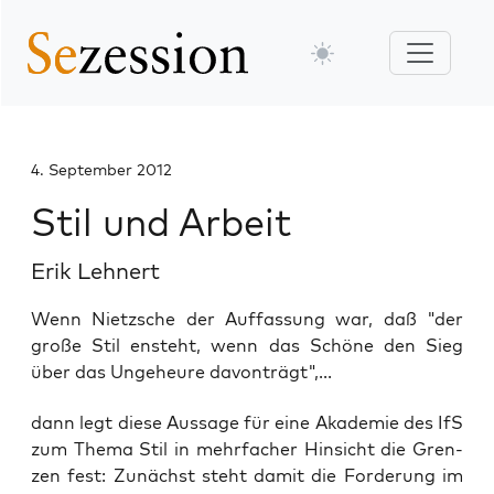
4. September 2012
Stil und Arbeit
Erik Lehnert
Wenn Nietzsche der Auffassung war, daß "der
große Stil ensteht, wenn das Schöne den Sieg
über das Ungeheure davonträgt",...
dann legt die­se Aus­sa­ge für eine Aka­de­mie des IfS
zum The­ma Stil in mehr­fa­cher Hin­sicht die Gren­
zen fest: Zunächst steht damit die For­de­rung im