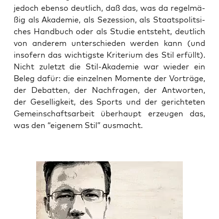
jedoch eben­so deut­lich, daß das, was da regel­mä­
ßig als Aka­de­mie, als Sezes­si­on, als Staats­po­lit­si­
ches Hand­buch oder als Stu­die ent­steht, deut­lich
von ande­rem unter­schie­den wer­den kann (und
inso­fern das wich­tigs­te Kri­te­ri­um des Stil erfüllt).
Nicht zuletzt die Stil-Aka­de­mie war wie­der ein
Beleg dafür: die ein­zel­nen Momen­te der Vor­trä­ge,
der Debat­ten, der Nach­fra­gen, der Ant­wor­ten,
der Gesel­lig­keit, des Sports und der gerich­te­ten
Gemein­schafts­ar­beit über­haupt erzeu­gen das,
was den “eige­nem Stil” ausmacht.