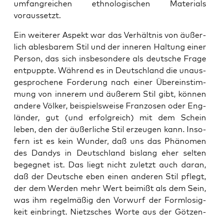
umfang­rei­chen eth­no­lo­gi­schen Mate­ri­als
voraussetzt.
Ein wei­te­rer Aspekt war das Ver­hält­nis von äußer­
lich ables­ba­rem Stil und der inne­ren Hal­tung einer
Per­son, das sich ins­be­son­de­re als deut­sche Fra­ge
ent­pupp­te. Wäh­rend es in Deutsch­land die unaus­
ge­spro­che­ne For­de­rung nach einer Über­ein­stim­
mung von inne­rem und äuße­rem Stil gibt, kön­nen
ande­re Völ­ker, bei­spiels­wei­se Fran­zo­sen oder Eng­
län­der, gut (und erfolg­reich) mit dem Schein
leben, den der äußer­li­che Stil erzeu­gen kann. Inso­
fern ist es kein Wun­der, daß uns das Phä­no­men
des Dan­dys in Deutsch­land bis­lang eher sel­ten
begeg­net ist. Das liegt nicht zuletzt auch dar­an,
daß der Deut­sche eben einen ande­ren Stil pflegt,
der dem Wer­den mehr Wert bei­mißt als dem Sein,
was ihm regel­mä­ßig den Vor­wurf der Form­lo­sig­
keit ein­bringt. Nietz­sches Wor­te aus der Göt­zen-