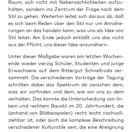
Raum, sich nicht mit Neben­säch­lich­kei­ten auf­zu­
hal­ten, son­dern ins Zen­trum der Fra­ge nach dem
Stil zu gehen. Wei­ter­hin lei­tet sich dar­aus ab, daß
es sich beim Reden über den Stil nur um Annä­he­
run­gen an das han­deln kann, was uns als Idee von
Stil lei­tet. Am Ende jedoch ent­läßt uns das nicht
aus der Pflicht, uns die­ser Idee anzunähern.
Unter die­ser Maß­ga­be waren am letz­ten Wochen­
en­de wie­der vier­zig Schü­ler, Stu­den­ten und jun­ge
Erwach­se­ne auf dem Rit­ter­gut Schnell­ro­da ver­
sam­melt. Die ver­schie­de­nen Vor­trä­ge der Tagung
schrit­ten dabei das Spek­trum ab zwi­schen dem,
was wir vor­fin­den und dem, wie wir uns zu dem
ver­hal­ten. Das konn­te die Unter­schei­dung von lin­
kem und rech­tem Bau­stil im 20. Jahr­hun­dert, die
(anhand von Bild­bei­spie­len) recht leicht nach­voll­
zieh­bar ist, oder auch die kom­ple­xe Beschrei­bung
ver­schie­de­ner Kul­tur­sti­le sein, die eine Aneig­nung