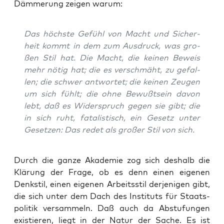
Däm­me­rung zei­gen warum:
Das höchs­te Gefühl von Macht und Sicher­
heit kommt in dem zum Aus­druck, was gro­
ßen Stil hat. Die Macht, die kei­nen Beweis
mehr nötig hat; die es ver­schmäht, zu gefal­
len; die schwer ant­wor­tet; die kei­nen Zeu­gen
um sich fühlt; die ohne Bewußt­sein davon
lebt, daß es Wider­spruch gegen sie gibt; die
in sich ruht, fata­lis­tisch, ein Gesetz unter
Geset­zen: Das redet als gro­ßer Stil von sich.
Durch die gan­ze Aka­de­mie zog sich des­halb die
Klä­rung der Fra­ge, ob es denn einen eige­nen
Denk­stil, einen eige­nen Arbeits­stil der­je­ni­gen gibt,
die sich unter dem Dach des Insti­tuts für Staats­
po­li­tik ver­sam­meln. Daß auch da Abstu­fun­gen
exis­tie­ren, liegt in der Natur der Sache. Es ist