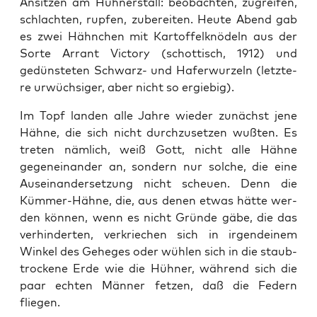
Ansit­zen am Hüh­ner­stall: beob­ach­ten, zugrei­fen,
schlach­ten, rup­fen, zube­rei­ten. Heu­te Abend gab
es zwei Hähn­chen mit Kar­tof­fel­knö­deln aus der
Sor­te Arrant Vic­to­ry (schot­tisch, 1912) und
gedüns­te­ten Schwarz- und Hafer­wur­zeln (letz­te­
re urwüch­si­ger, aber nicht so ergiebig).
Im Topf lan­den alle Jah­re wie­der zunächst jene
Häh­ne, die sich nicht durch­zu­set­zen wuß­ten. Es
tre­ten näm­lich, weiß Gott, nicht alle Häh­ne
gegen­ein­an­der an, son­dern nur sol­che, die eine
Aus­ein­an­der­set­zung nicht scheu­en. Denn die
Küm­mer-Häh­ne, die, aus denen etwas hät­te wer­
den kön­nen, wenn es nicht Grün­de gäbe, die das
ver­hin­der­ten, ver­krie­chen sich in irgend­ei­nem
Win­kel des Gehe­ges oder wüh­len sich in die staub­
tro­cke­ne Erde wie die Hüh­ner, wäh­rend sich die
paar ech­ten Män­ner fet­zen, daß die Federn
fliegen.