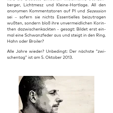
ber­ger, Licht­mesz und Klei­ne-Hart­la­ge. All den
anony­men Kom­men­ta­to­ren auf PI und
Sezes­si­on
sei – sofern sie nichts Essen­ti­el­les bei­zu­tra­gen
wuß­ten, son­dern bloß ihre unver­meid­li­chen Korin­
then dazwi­schen­kack­ten – gesagt: Bil­det erst ein­
mal eine Schwanz­fe­der aus und steigt in den Ring.
Hahn oder Broiler?
Alle Jah­re wie­der? Unbe­dingt: Der nächs­te “zwi­
schen­tag” ist am 5. Okto­ber 2013.