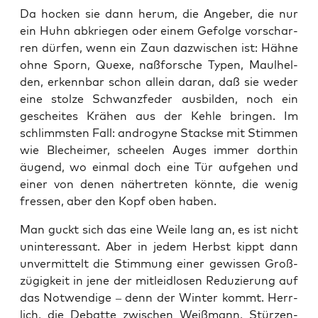
Da hocken sie dann her­um, die Ange­ber, die nur
ein Huhn abkrie­gen oder einem Gefol­ge vor­schar­
ren dür­fen, wenn ein Zaun dazwi­schen ist: Häh­ne
ohne Sporn, Quexe, naß­for­sche Typen, Maul­hel­
den, erkenn­bar schon allein dar­an, daß sie weder
eine stol­ze Schwanz­fe­der aus­bil­den, noch ein
geschei­tes Krä­hen aus der Keh­le brin­gen. Im
schlimms­ten Fall: andro­gy­ne Stack­se mit Stim­men
wie Blech­ei­mer, schee­len Auges immer dort­hin
äugend, wo ein­mal doch eine Tür auf­ge­hen und
einer von denen näher­tre­ten könn­te, die wenig
fres­sen, aber den Kopf oben haben.
Man guckt sich das eine Wei­le lang an, es ist nicht
unin­ter­es­sant. Aber in jedem Herbst kippt dann
unver­mit­telt die Stim­mung einer gewis­sen Groß­
zü­gig­keit in jene der mit­leid­lo­sen Redu­zie­rung auf
das Not­wen­di­ge – denn der Win­ter kommt. Herr­
lich, die Debat­te zwi­schen Weiß­mann, Stür­zen­