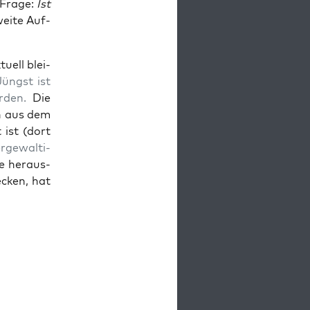
 Fra­ge:
Ist
wei­te Auf­
u­ell blei­
Jüngst ist
r­den.
Die
ch aus dem
 ist (dort
­ge­wal­ti­
e her­aus­
e­cken, hat