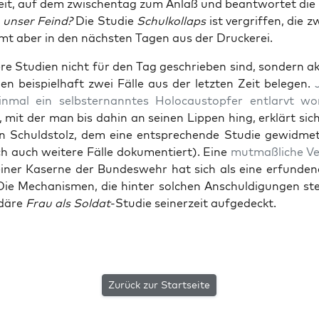
heit, auf dem zwi­schen­tag zum Anlaß und beant­wor­tet die
 unser Feind?
Die Stu­die
Schul­kol­laps
ist ver­grif­fen, die z
mt aber in den nächs­ten Tagen aus der Druckerei.
e Stu­di­en nicht für den Tag geschrie­ben sind, son­dern akt
n bei­spiel­haft zwei Fäl­le aus der letz­ten Zeit bele­gen.
in­mal ein selbst­er­nann­tes Holo­caust­op­fer ent­larvt wo
t, mit der man bis dahin an sei­nen Lip­pen hing, erklärt si
n Schuld­stolz, dem eine ent­spre­chen­de Stu­die gewid­met
ch auch wei­te­re Fäl­le doku­men­tiert). Eine
mut­maß­li­che Ver
iner Kaser­ne der Bun­des­wehr hat sich als eine erfun­de­n
 Die Mecha­nis­men, die hin­ter sol­chen Anschul­di­gun­gen st
dä­re
Frau als Sol­dat
-Stu­die sei­ner­zeit aufgedeckt.
Zurück zur Startseite