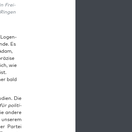
in Frei­
 Rin­gen
m Logen­
n­de. Es
 Adam,
ä­zi­se
ich, wie
st.
ner bald
di­en. Die
für poli­ti­
ie ande­re
, unse­rem
der Par­tei