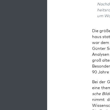
Nach­de
heits­r
um Wah
Die grö­ße
haus statt
war dem B
Gün­ter Sc
Ana­ly­sen
groß alter
Beson­der
90 Jah­re
Bei der G
eine the­m
sche Bil­
nimmt die
Wis­sen­sc