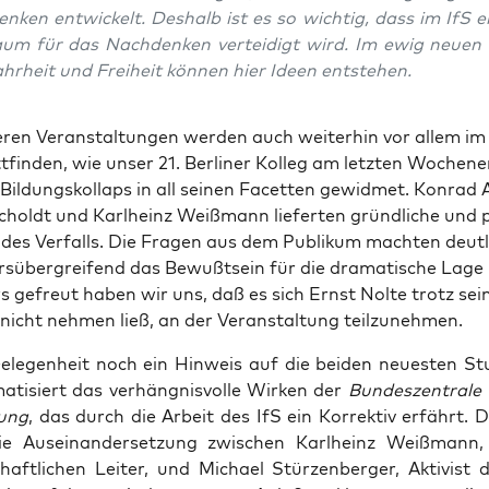
n­ken ent­wi­ckelt. Des­halb ist es so wich­tig, dass im IfS e
aum für das Nach­den­ken ver­tei­digt wird. Im ewig neu­en
r­heit und Frei­heit kön­nen hier Ideen entstehen.
­ren Ver­an­stal­tun­gen wer­den auch wei­ter­hin vor allem i
­fin­den, wie unser 21. Ber­li­ner Kol­leg am letz­ten Wochen­e
il­dungs­kol­laps in all sei­nen Facet­ten gewid­met. Kon­rad
holdt und Karl­heinz Weiß­mann lie­fer­ten gründ­li­che und pr
 des Ver­falls. Die Fra­gen aus dem Publi­kum mach­ten deut­l
s­über­grei­fend das Bewußt­sein für die dra­ma­ti­sche Lage i
s gefreut haben wir uns, daß es sich Ernst Nol­te trotz sei­
 nicht neh­men ließ, an der Ver­an­stal­tung teilzunehmen.
ele­gen­heit noch ein Hin­weis auf die bei­den neu­es­ten Stu­
a­ti­siert das ver­häng­nis­vol­le Wir­ken der
Bun­des­zen­tra­le 
dung
, das durch die Arbeit des IfS ein Kor­rek­tiv erfährt. D
 Aus­ein­an­der­set­zung zwi­schen Karl­heinz Weiß­mann
haft­li­chen Lei­ter, und Micha­el Stür­zen­ber­ger, Akti­vist 