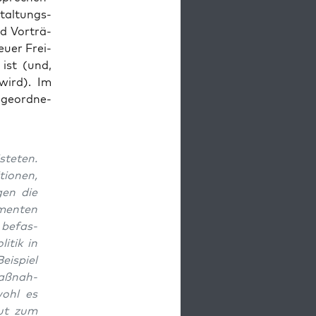
tal­tungs­
d Vor­trä­
eu­er Frei­
ist (und,
ird). Im
ge­ord­ne­
te­ten.
tio­nen,
gen die
men­ten
 befas­
i­tik in
i­spiel
Maß­nah­
wohl es
Mut zum