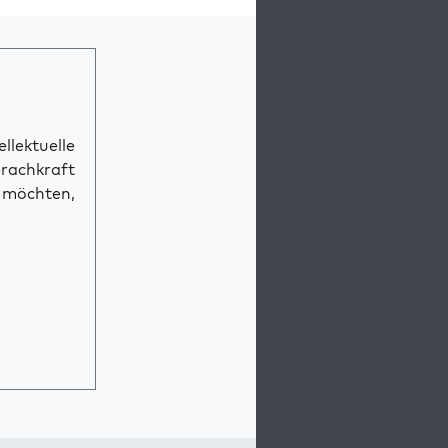
llektuelle
prachkraft
n möchten,