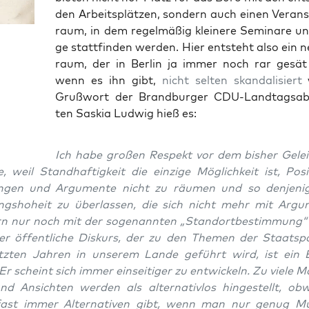
den Arbeits­plät­zen, son­dern auch einen Ver­an­s
raum, in dem regel­mä­ßig klei­ne­re Semi­na­re un
ge statt­fin­den wer­den. Hier ent­steht also ein n
raum, der in Ber­lin ja immer noch rar gesät 
wenn es ihn gibt,
nicht sel­ten skan­da­li­siert
w
Gruß­wort der Brand­bur­ger CDU-Land­tags­ab­
ten Saskia Lud­wig hieß es:
Ich habe gro­ßen Respekt vor dem bis­her Geleis­
, weil Stand­haf­tig­keit die ein­zi­ge Mög­lich­keit ist, Posi­
n­gen und Argu­men­te nicht zu räu­men und so den­je­ni­
ngs­ho­heit zu über­las­sen, die sich nicht mehr mit Argu­
rn nur noch mit der soge­nann­ten „Stand­ort­be­stim­mung“
r öffent­li­che Dis­kurs, der zu den The­men der Staats­po­l
tz­ten Jah­ren in unse­rem Lan­de geführt wird, ist ein Be
Er scheint sich immer ein­sei­ti­ger zu ent­wi­ckeln. Zu vie­le 
d Ansich­ten wer­den als alter­na­tiv­los hin­ge­stellt, ob
ast immer Alter­na­ti­ven gibt, wenn man nur genug 