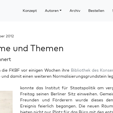
Konzept
Autoren
Archiv
Bestellen
ber 2012
me und Themen
hnert
die FKBF vor einigen Wochen ihre
Bibliothek des Konse
e
und damit einen weiteren Normalisierungsgrundstein legt
konn­te das Insti­tut für Staats­po­li­tik am ver­
Frei­tag sei­nen Ber­li­ner Sitz ein­wei­hen. Geme
Freun­den und För­de­rern wur­de die­ses denk
Ereig­nis fei­er­lich began­gen. Die neu­en Räum­l
bie­ten nicht nur Platz für das Büro mit den ent­