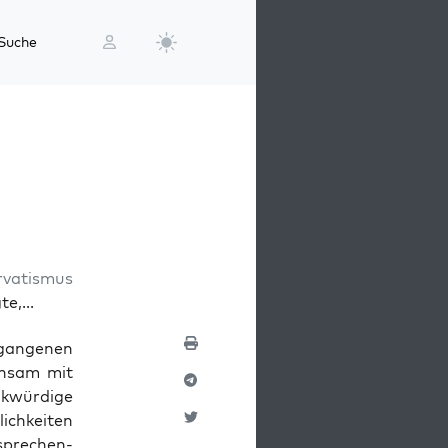
Suche
rvatismus
e,...
gan­ge­nen
in­sam mit
­wür­di­ge
ich­kei­ten
spre­chen­