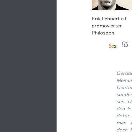
Erik Lehnert ist
promovierter
Philosoph.
Gera­de
Mei­nu
Deu­tu
son­de
sen. De
den le
dafür. 
men un
doch f