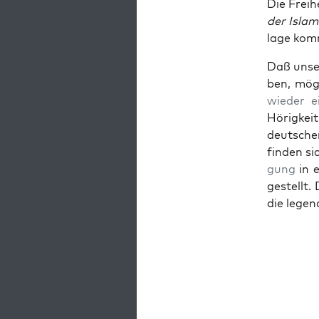
Die Frei­
der Islam
la­ge kom
Daß unse­r
ben, möge
wie­der e
Hörig­kei
deut­sche
fin­den si
gung
in e
ge­stellt.
die legen­