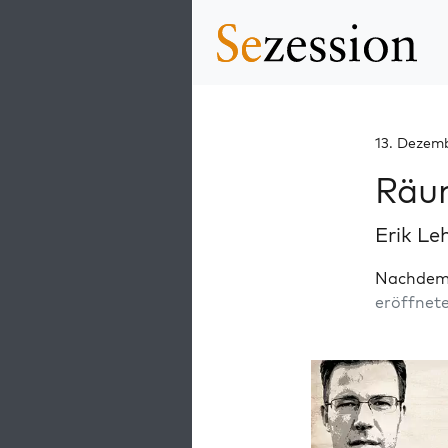
13. Dezem
Räu
Erik Le
Nachdem 
eröffnet