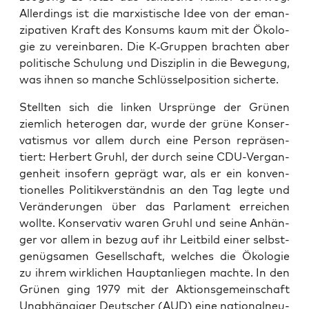
Aller­dings ist die mar­xis­ti­sche Idee von der eman­
zi­pa­ti­ven Kraft des Kon­sums kaum mit der Öko­lo­
gie zu ver­ein­ba­ren. Die K‑Gruppen brach­ten aber
poli­ti­sche Schu­lung und Dis­zi­plin in die Bewe­gung,
was ihnen so man­che Schlüs­sel­po­si­ti­on sicherte.
Stell­ten sich die lin­ken Ursprün­ge der Grü­nen
ziem­lich hete­ro­gen dar, wur­de der grü­ne Kon­ser­
va­tis­mus vor allem durch eine Per­son reprä­sen­
tiert: Her­bert Gruhl, der durch sei­ne CDU-Ver­gan­
gen­heit inso­fern geprägt war, als er ein kon­ven­
tio­nel­les Poli­tik­ver­ständ­nis an den Tag leg­te und
Ver­än­de­run­gen über das Par­la­ment errei­chen
woll­te. Kon­ser­va­tiv waren Gruhl und sei­ne Anhän­
ger vor allem in bezug auf ihr Leit­bild einer selbst­
ge­nüg­sa­men Gesell­schaft, wel­ches die Öko­lo­gie
zu ihrem wirk­li­chen Haupt­an­lie­gen mach­te. In den
Grü­nen ging 1979 mit der Akti­ons­ge­mein­schaft
Unab­hän­gi­ger Deut­scher (AUD) eine natio­nal­neu­