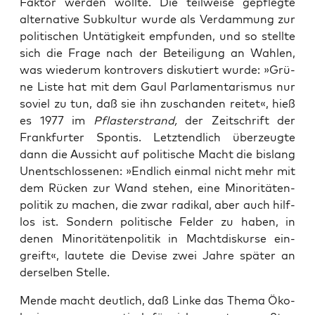
Fak­tor wer­den woll­te. Die teil­wei­se gepfleg­te
alter­na­ti­ve Sub­kul­tur wur­de als Ver­dam­mung zur
poli­ti­schen Untä­tig­keit emp­fun­den, und so stell­te
sich die Fra­ge nach der Betei­li­gung an Wah­len,
was wie­der­um kon­tro­vers dis­ku­tiert wur­de: »Grü­
ne Lis­te hat mit dem Gaul Par­la­men­ta­ris­mus nur
soviel zu tun, daß sie ihn zuschan­den rei­tet«, hieß
es 1977 im
Pflas­ter­strand,
der Zeit­schrift der
Frank­fur­ter Spon­tis. Letzt­end­lich über­zeug­te
dann die Aus­sicht auf poli­ti­sche Macht die bis­lang
Unent­schlos­se­nen: »End­lich ein­mal nicht mehr mit
dem Rücken zur Wand ste­hen, eine Mino­ri­tä­ten­
po­li­tik zu machen, die zwar radi­kal, aber auch hilf­
los ist. Son­dern poli­ti­sche Fel­der zu haben, in
denen Mino­ri­tä­ten­po­li­tik in Macht­dis­kur­se ein­
greift«, lau­te­te die Devi­se zwei Jah­re spä­ter an
der­sel­ben Stelle.
Men­de macht deut­lich, daß Lin­ke das The­ma Öko­