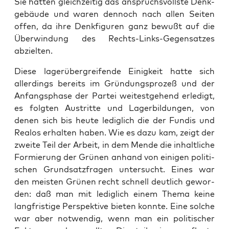
Sie hat­ten gleich­zei­tig das anspruchs­volls­te Denk­
ge­bäu­de und waren den­noch nach allen Sei­ten
offen, da ihre Denk­fi­gu­ren ganz bewußt auf die
Über­win­dung des Rechts-Links-Gegen­sat­zes
abzielten.
Die­se lager­über­grei­fen­de Einig­keit hat­te sich
aller­dings bereits im Grün­dungs­pro­zeß und der
Anfangs­pha­se der Par­tei wei­test­ge­hend erle­digt,
es folg­ten Aus­trit­te und Lager­bil­dun­gen, von
denen sich bis heu­te ledig­lich die der Fun­dis und
Rea­los erhal­ten haben. Wie es dazu kam, zeigt der
zwei­te Teil der Arbeit, in dem Men­de die inhalt­li­che
For­mie­rung der Grü­nen anhand von eini­gen poli­ti­
schen Grund­satz­fra­gen unter­sucht. Eines war
den meis­ten Grü­nen recht schnell deut­lich gewor­
den: daß man mit ledig­lich einem The­ma kei­ne
lang­fris­ti­ge Per­spek­ti­ve bie­ten konn­te. Eine sol­che
war aber not­wen­dig, wenn man ein poli­ti­scher