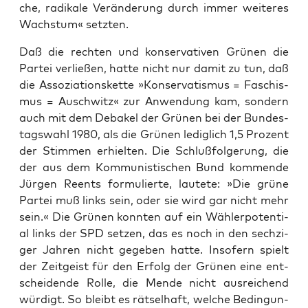
che, radi­ka­le Ver­än­de­rung durch immer wei­te­res
Wachs­tum« setzten.
Daß die rech­ten und kon­ser­va­ti­ven Grü­nen die
Par­tei ver­lie­ßen, hat­te nicht nur damit zu tun, daß
die Asso­zia­ti­ons­ket­te »Kon­ser­va­tis­mus = Faschis­
mus = Ausch­witz« zur Anwen­dung kam, son­dern
auch mit dem Deba­kel der Grü­nen bei der Bun­des­
tags­wahl 1980, als die Grü­nen ledig­lich 1,5 Pro­zent
der Stim­men erhiel­ten. Die Schluß­fol­ge­rung, die
der aus dem Kom­mu­nis­ti­schen Bund kom­men­de
Jür­gen Reents for­mu­lier­te, lau­te­te: »Die grü­ne
Par­tei muß links sein, oder sie wird gar nicht mehr
sein.« Die Grü­nen konn­ten auf ein Wäh­ler­po­ten­ti­
al links der SPD set­zen, das es noch in den sech­zi­
ger Jah­ren nicht gege­ben hat­te. Inso­fern spielt
der Zeit­geist für den Erfolg der Grü­nen eine ent­
schei­den­de Rol­le, die Men­de nicht aus­rei­chend
wür­digt. So bleibt es rät­sel­haft, wel­che Bedin­gun­