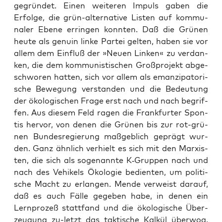
gegrün­det. Einen wei­te­ren Impuls gaben die
Erfol­ge, die grün-alter­na­ti­ve Lis­ten auf kom­mu­
na­ler Ebe­ne errin­gen konn­ten. Daß die Grü­nen
heu­te als genu­in lin­ke Par­tei gel­ten, haben sie vor
allem dem Ein­fluß der »Neu­en Lin­ken« zu ver­dan­
ken, die dem kom­mu­nis­ti­schen Groß­pro­jekt abge­
schwo­ren hat­ten, sich vor allem als eman­zi­pa­to­ri­
sche Bewe­gung ver­stan­den und die Bedeu­tung
der öko­lo­gi­schen Fra­ge erst nach und nach begrif­
fen. Aus die­sem Feld ragen die Frank­fur­ter Spon­
tis her­vor, von denen die Grü­nen bis zur rot-grü­
nen Bun­des­re­gie­rung maß­geb­lich geprägt wur­
den. Ganz ähn­lich ver­hielt es sich mit den Mar­xis­
ten, die sich als soge­nann­te K‑Gruppen nach und
nach des Vehi­kels Öko­lo­gie bedien­ten, um poli­ti­
sche Macht zu erlan­gen. Men­de ver­weist dar­auf,
daß es auch Fäl­le gege­ben habe, in denen ein
Lern­pro­zeß statt­fand und die öko­lo­gi­sche Über­
zeu­gung zu-letzt das tak­ti­sche Kal­kül über­wog.