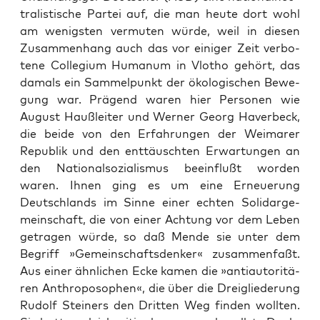
tra­lis­ti­sche Par­tei auf, die man heu­te dort wohl
am wenigs­ten ver­mu­ten wür­de, weil in die­sen
Zusam­men­hang auch das vor eini­ger Zeit ver­bo­
te­ne Col­le­gi­um Huma­n­um in Vlo­tho gehört, das
damals ein Sam­mel­punkt der öko­lo­gi­schen Bewe­
gung war. Prä­gend waren hier Per­so­nen wie
August Hauß­lei­ter und Wer­ner Georg Haver­beck,
die bei­de von den Erfah­run­gen der Wei­ma­rer
Repu­blik und den ent­täusch­ten Erwar­tun­gen an
den Natio­nal­so­zia­lis­mus beein­flußt wor­den
waren. Ihnen ging es um eine Erneue­rung
Deutsch­lands im Sin­ne einer ech­ten Soli­dar­ge­
mein­schaft, die von einer Ach­tung vor dem Leben
getra­gen wür­de, so daß Men­de sie unter dem
Begriff »Gemein­schafts­den­ker« zusam­men­faßt.
Aus einer ähn­li­chen Ecke kamen die »anti­au­to­ri­tä­
ren Anthro­po­so­phen«, die über die Drei­glie­de­rung
Rudolf Stei­ners den Drit­ten Weg fin­den woll­ten.