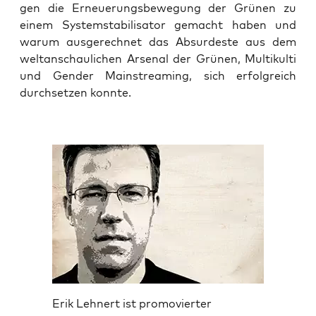
gen die Erneue­rungs­be­we­gung der Grü­nen zu
einem Sys­tem­sta­bi­li­sa­tor gemacht haben und
war­um aus­ge­rech­net das Absur­des­te aus dem
welt­an­schau­li­chen Arse­nal der Grü­nen, Mul­ti­kul­ti
und Gen­der Main­strea­ming, sich erfolg­reich
durch­set­zen konnte.
Erik Lehnert ist promovierter