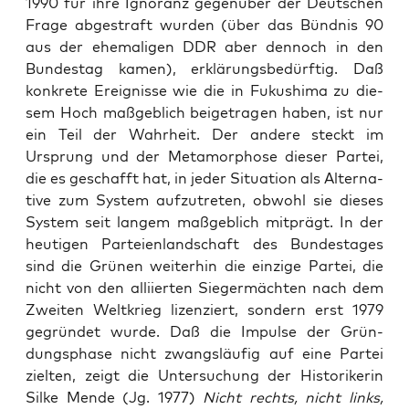
1990 für ihre Igno­ranz gegen­über der Deut­schen
Fra­ge abge­straft wur­den (über das Bünd­nis 90
aus der ehe­ma­li­gen DDR aber den­noch in den
Bun­des­tag kamen), erklä­rungs­be­dürf­tig. Daß
kon­kre­te Ereig­nis­se wie die in Fuku­shima zu die­
sem Hoch maß­geb­lich bei­getra­gen haben, ist nur
ein Teil der Wahr­heit. Der ande­re steckt im
Ursprung und der Meta­mor­pho­se die­ser Par­tei,
die es geschafft hat, in jeder Situa­ti­on als Alter­na­
ti­ve zum Sys­tem auf­zu­tre­ten, obwohl sie die­ses
Sys­tem seit lan­gem maß­geb­lich mit­prägt. In der
heu­ti­gen Par­tei­en­land­schaft des Bun­des­ta­ges
sind die Grü­nen wei­ter­hin die ein­zi­ge Par­tei, die
nicht von den alli­ier­ten Sie­ger­mäch­ten nach dem
Zwei­ten Welt­krieg lizen­ziert, son­dern erst 1979
gegrün­det wur­de. Daß die Impul­se der Grün­
dungs­pha­se nicht zwangs­läu­fig auf eine Par­tei
ziel­ten, zeigt die Unter­su­chung der His­to­ri­ke­rin
Sil­ke Men­de (Jg. 1977)
Nicht rechts, nicht links,