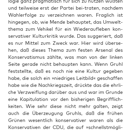
lo­gie ganz prag­ma­tisch für sich zu nut­zen wuß­ten
und teil­wei­se erst der Par­tei bei-tra­ten, nach­dem
Wahl­er­fol­ge zu ver­zeich­nen waren. Frag­lich ist
hin­ge­gen, ob, wie Men­de behaup­tet, das Umwelt­
the­ma zum Vehi­kel für ein Wie­der­auf­le­ben kon­
ser­va­ti­ver Kul­tur­kri­tik wur­de. Das sug­ge­riert, daß
es nur Mit­tel zum Zweck war. Hier wird über­se­
hen, daß die­ses The­ma zum fes­ten Arse­nal des
Kon­ser­va­tis­mus zähl­te, was man von der lin­ken
Sei­te gera­de nicht behaup­ten kann. Wenn Gruhl
fest­stell­te, daß es noch nie eine Kul­tur gege­ben
habe, die solch ein »nied­ri­ges Leit­bild« geschaf­fen
habe wie die Nach­kriegs­zeit, drück­te das die ehr­li­
che Ver­zweif­lung dar­über aus und war im Grun­de
eine Kapi­tu­la­ti­on vor den bis­he­ri­gen Begriff­lich­
kei­ten. Wie sehr die­se nicht mehr gal­ten, zeigt
auch die Über­zeu­gung Gruhls, daß die frü­hen
Grü­nen wesent­lich kon­ser­va­ti­ver waren als die
Kon­ser­va­ti­ven der CDU, die auf »schnellst­mög­li­