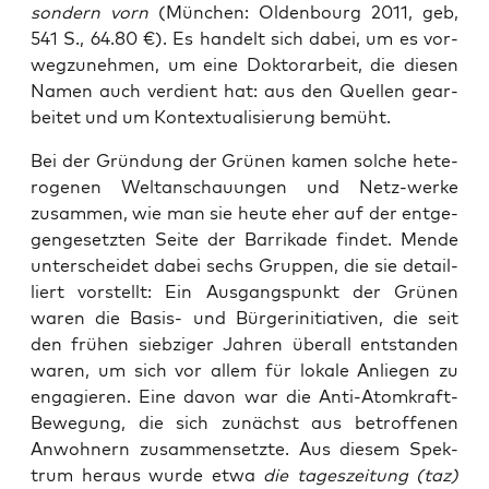
son­dern vorn
(Mün­chen: Olden­bourg 2011, geb,
541 S., 64.80 €). Es han­delt sich dabei, um es vor­
weg­zu­neh­men, um eine Dok­tor­ar­beit, die die­sen
Namen auch ver­dient hat: aus den Quel­len gear­
bei­tet und um Kon­tex­tua­li­sie­rung bemüht.
Bei der Grün­dung der Grü­nen kamen sol­che hete­
ro­ge­nen Welt­an­schau­un­gen und Netz-wer­ke
zusam­men, wie man sie heu­te eher auf der ent­ge­
gen­ge­setz­ten Sei­te der Bar­ri­ka­de fin­det. Men­de
unter­schei­det dabei sechs Grup­pen, die sie detail­
liert vor­stellt: Ein Aus­gangs­punkt der Grü­nen
waren die Basis- und Bür­ger­initia­ti­ven, die seit
den frü­hen sieb­zi­ger Jah­ren über­all ent­stan­den
waren, um sich vor allem für loka­le Anlie­gen zu
enga­gie­ren. Eine davon war die Anti-Atom­kraft-
Bewe­gung, die sich zunächst aus betrof­fe­nen
Anwoh­nern zusam­men­setz­te. Aus die­sem Spek­
trum her­aus wur­de etwa
die
tages­zei­tung (taz)