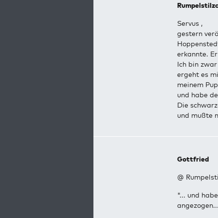
Rumpelstilz
Servus ,
gestern verö
Hoppenstedt
erkannte. Er
Ich bin zwar
ergeht es m
meinem Pupp
und habe de
Die schwarz
und mußte n
Gottfried
@ Rumpelsti
"... und ha
angezogen..