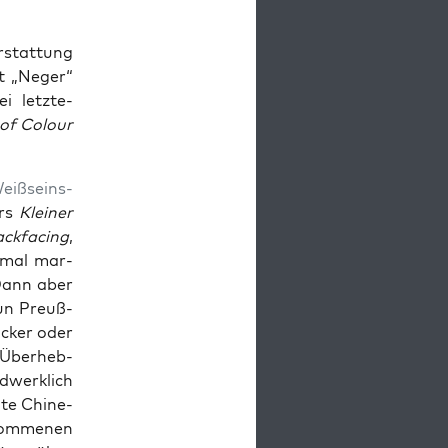
erstat­tung
rt „Neger“
i letz­te­
 of Colour
eiß­seins­
ers
Klei­ner
ack­fa­cing
,
k­mal mar­
 Dann aber
nun Preuß­
Bäcker oder
 Über­heb­
­werk­lich
­te Chi­ne­
kom­me­nen