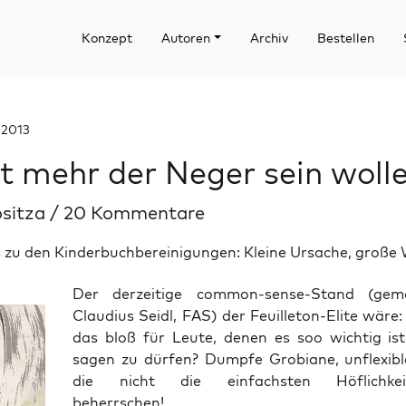
Konzept
Autoren
Archiv
Bestellen
 2013
t mehr der Neger sein woll
ositza
/
20 Kommentare
 zu den Kinderbuchbereinigungen: Kleine Ursache, große 
Der der­zei­ti­ge com­mon-sen­se-Stand (g
Clau­di­us Seidl, FAS) der Feuil­le­ton-Eli­te wär
das bloß für Leu­te, denen es soo wich­tig is
sagen zu dür­fen? Dump­fe Gro­bia­ne, unfle­xi­ble
die nicht die ein­fachs­ten Höf­lich­keit
beherrschen!