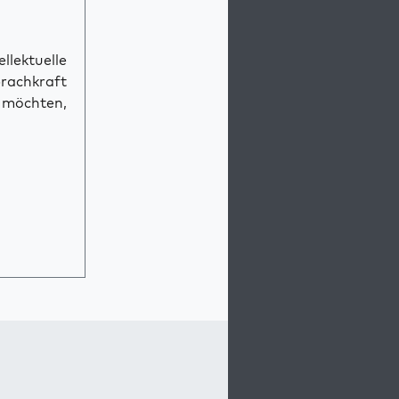
llektuelle
prachkraft
n möchten,