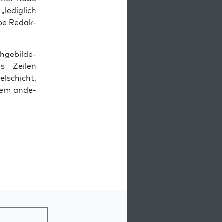
ledig­lich
e­be Redak­
­ge­bil­de­
s Zei­len
l­schicht,
inem ande­