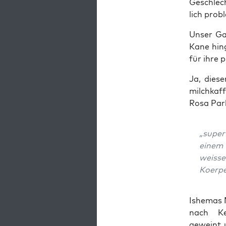
Geschlech
lich pro­b
Unser Gas
Kane hin­g
für ihre p
Ja, die­s
milch­kaf
Rosa Park
„super
einem 
weis­s
Koer­pe
Ishe­mas 
nach Ken
geweint u