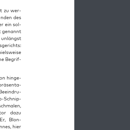
t zu wer­
ün­den des
r ein sol­
ht genannt
ch unlängst
­ge­richts:
iels­wei­se
he Begrif­
on hin­ge­
rä­sen­ta­
. Beein­dru­
eo-Schnip­
schma­len,
a­tor dazu
 Er, Blon­
n­nes, hier