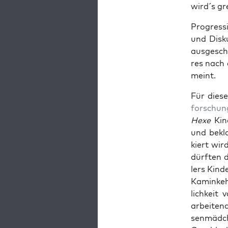
wird´s gr
Pro­gres­s
und Dis­k
aus­ge­sc
res nach e
meint.
Für die­s
for­schun
Hexe
Kin­
und bekla
kiert wir
dürf­ten 
lers Kin­d
Kamin­keh
lich­keit
arbei­ten­
sen­mäd­c