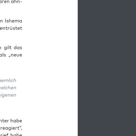
wären ähn­
on Ishe­ma
ent­rüs­tet
n gilt das
 als „neue
em­lich
el­chen
ige­nen
ch­ter habe
eagiert”,
brief habe