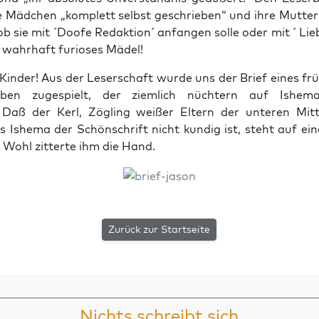
ne Mäd­chen „kom­plett selbst geschrie­ben“ und ihre Mut­ter „
b sie mit ´Doo­fe Redak­ti­on´ anfan­gen sol­le oder mit ´ Li
in wahr­haft furio­ses Mädel!
 Kin­der! Aus der Leser­schaft wur­de uns der Brief eines früh
ben zuge­spielt, der ziem­lich nüch­tern auf Ishe­ma
 Daß der Kerl, Zög­ling wei­ßer Eltern der unte­ren Mit­te
s Ishe­ma der Schön­schrift nicht kun­dig ist, steht auf e
 Wohl zit­ter­te ihm die Hand.
Zurück zur Startseite
Nichts schreibt sich