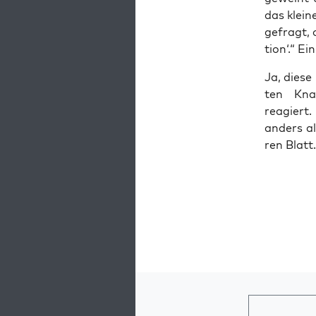
das klei­
gefragt, o
ti­on‘.“ E
Ja, die­se
ten Kna­
reagiert.
anders al
ren Blatt.