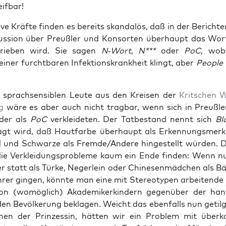
eifbar!
i­ve Kräf­te fin­den es bereits skan­da­lös, daß in der Bericht­
us­si­on über Preuß­ler und Kon­sor­ten über­haupt das Wo
hrie­ben wird. Sie sagen
N‑Wort, N***
oder
PoC
, wobe
iner furcht­ba­ren Infek­ti­ons­krank­heit klingt, aber
Peo­p­le
e sprach­sen­si­blen Leu­te aus den Krei­sen der
Krit­schen W
g
wäre es aber auch nicht trag­bar, wenn sich in Preuß­l
der als
PoC
ver­klei­de­ten. Der Tat­be­stand nennt sich
Bl
gt wird, daß Haut­far­be über­haupt als Erken­nungs­mer
d und Schwar­ze als Fremde/Andere hin­ge­stellt wür­den.
die Ver­klei­dungs­pro­ble­me kaum ein Ende fin­den: Wenn 
er statt als Tür­ke, Neger­lein oder Chi­ne­sen­mäd­chen als 
­rer gin­gen, könn­te man eine mit Ste­reo­ty­pen arbei­ten­de
 von (womög­lich) Aka­de­mi­ker­kin­dern gegen­über der hand
den Bevöl­ke­rung bekla­gen. Weicht das eben­falls nun getilg
hen der Prin­zes­sin, hät­ten wir ein Pro­blem mit über­