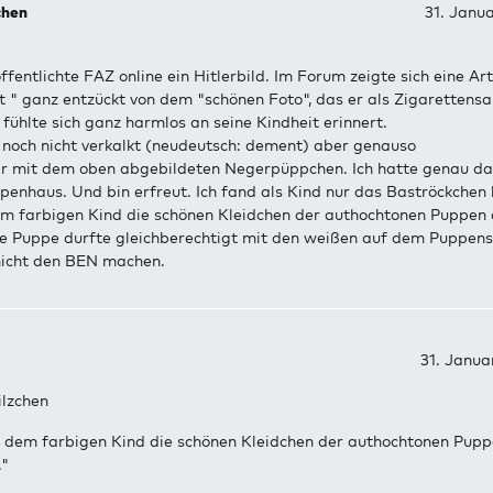
chen
31. Janu
ffentlichte FAZ online ein Hitlerbild. Im Forum zeigte sich eine A
 " ganz entzückt von dem "schönen Foto", das er als Zigarettens
 fühlte sich ganz harmlos an seine Kindheit erinnert.
 noch nicht verkalkt (neudeutsch: dement) aber genauso
ir mit dem oben abgebildeten Negerpüppchen. Ich hatte genau das
enhaus. Und bin erfreut. Ich fand als Kind nur das Baströckchen 
m farbigen Kind die schönen Kleidchen der authochtonen Puppen
e Puppe durfte gleichberechtigt mit den weißen auf dem Puppens
icht den BEN machen.
31. Janua
lzchen
be dem farbigen Kind die schönen Kleidchen der authochtonen Pup
."