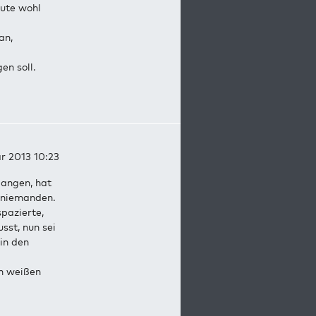
eute wohl
an,
en soll.
ar 2013 10:23
gangen, hat
t niemanden.
spazierte,
sst, nun sei
in den
n weißen