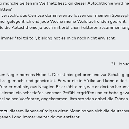
 manche Seiten im Weltnetz liest, an dieser Autochthonie wird h
itten?
versucht, das Gemüse dominieren zu lassen auf meinem Speisepl
h nur gelegentlich und jede Woche meine Waldlaufrunden gedreht.
e die Autochthonie ja auch mit erblichen Faktoren zusammenhäng
 immer "toi toi toi", bislang hat es mich noch nicht erwischt.
31. Janu
inen Neger namens Hubert. Der ist hier geboren und zur Schule ge
ehre gemacht und geheiratet. Er war nie in Afrika und kannte dor
fuhr er mal hin, aus Neugier. Er erzählte mir, wie er dort so herum
 einmal ein sehr tiefes, warmes Gefühl ergriffen und er habe gewu
 bei seinen Vorfahren, angekommen. Ihm standen dabei die Tränen 
z zu diesem liebenswürdigen alten Mann haben sich die deutsche
igenen Land immer weiter davon entfernt.