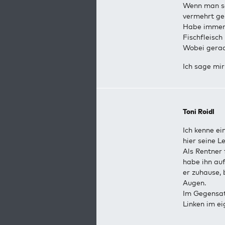
Wenn man so
vermehrt gel
Habe immer 
Fischfleisc
Wobei gerad
Ich sage mir
Toni Roidl
Ich kenne e
hier seine L
Als Rentner 
habe ihn auf
er zuhause,
Augen.
Im Gegensat
Linken im e