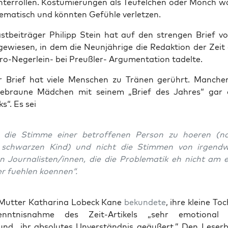
­ter­rol­len. Kos­tü­mie­run­gen als Teu­fel­chen oder Mönch 
le­ma­tisch und könn­ten Gefüh­le verletzen.
t­bei­trä­ger Phil­ipp Stein hat auf den stren­gen Brief v
e­wie­sen, in dem die Neun­jäh­ri­ge die Redak­ti­on der Zeit 
ro-Neger­lein- bei Preuß­ler- Argu­men­ta­ti­on tadelte.
er Brief hat vie­le Men­schen zu Trä­nen gerührt. Man­che
f­e­brau­ne Mäd­chen mit sei­nem „Brief des Jah­res“ gar
s“. Es sei
 die Stim­me einer betrof­fe­nen Per­son zu hoe­ren (na
schwar­zen Kind) und nicht die Stim­men von irgend­w
en Journalisten/innen, die die Pro­ble­ma­tik eh nicht am e
r fueh­len koennen“.
Mut­ter Katha­ri­na Lobeck Kane
bekun­de­te
, ihre klei­ne To
nt­nis­nah­me des Zeit-Arti­kels „sehr emo­tio­nal r
nd „ihr abso­lu­tes Unver­ständ­nis geäu­ßert.” Den Leser­