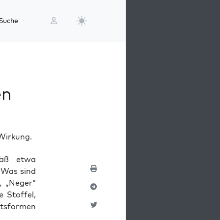
Suche
en
Wirkung.
emäß etwa
e: Was sind
t, „Neger“
 Stof­fel,
s­for­men