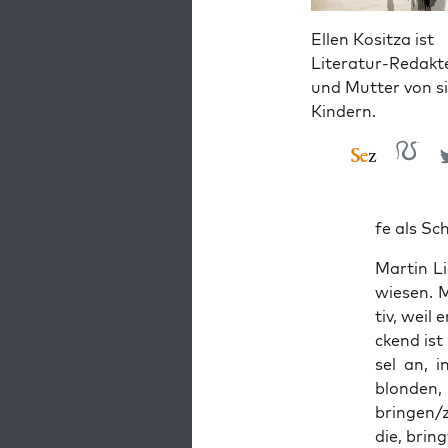
Ellen Kositza ist
Literatur-Redakt
und Mutter von s
Kindern.
fe als Sc
Mar­tin L
wie­sen. 
tiv, weil e
ckend ist
sel an, i
blon­den,
bringen/z
die, bring