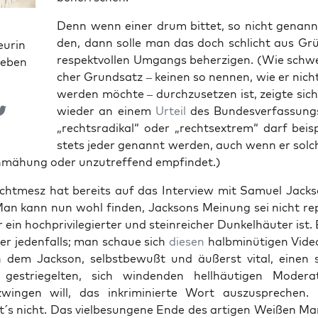
Denn wenn einer drum bit­tet, so nicht genann
den, dann sol­le man das doch schlicht aus Gr
eurin
respekt­vol­len Umgangs beher­zi­gen. (Wie schwe
ieben
cher Grund­satz – kei­nen so nen­nen, wie er nic
wer­den möch­te – durch­zu­set­zen ist, zeig­te si
wie­der an einem
Urteil
des Bun­des­ver­fas­sungs
„rechts­ra­di­kal“ oder „rechts­extrem“ darf bei­sp
stets jeder genannt wer­den, auch wenn er sol­c
hmä­hung oder unzu­tref­fend empfindet.)
icht­mesz hat bereits auf das Inter­view mit Samu­el Jack­s
Man kann nun wohl fin­den, Jack­sons Mei­nung sei nicht rep
r ein hoch­pri­vi­le­gier­ter und stein­rei­cher Dun­kel­häu­ter ist
 er jeden­falls; man schaue sich
die­sen
halb­mi­nü­ti­gen Vid
n dem Jack­son, selbst­be­wußt und äußerst vital, einen 
 gestrie­gel­ten, sich win­den­den hell­häu­ti­gen Mode­r
wingen will, das inkri­mi­nier­te Wort aus­zu­spre­chen.
t´s nicht. Das viel­be­sun­ge­ne Ende des arti­gen Wei­ßen Ma