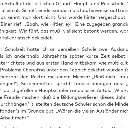
en Schul­hof der ört­li­chen Grund- Haupt- und Real­schu­le. W
 allein als Schul­frem­de, son­dern als hau­fen­wei­se auf­tre­t
Das kennt man dort nicht. Uns wur­de hin­ter­her­ge­schaut,
 Einer rief: „Boah, wie Hit­ler, ey!“ Eine zuge­ge­ben gran­di
­fä­hig­keit. Wir fünf, das muß viel­leicht betont wer­den, wa
folk­lo­ris­tisch gekleidet.
r Schul­zeit hat­te ich an der­sel­ben Schu­le zwei Aus­län­
Als ich andert­halb Jahr­zehn­te spä­ter kur­ze Zeit selbst 
ter­rich­te­te und aus ers­ter Hand mit­be­kam, wie mul­ti­kul­tu­
e Pro­ble­me über­eif­rig unter den Tep­pich gekehrt wur­den (
r bedroht den Rek­tor mit einem Mes­ser: „Bloß nicht an 
än­gen!“; Ser­ben­mut­ter spricht Todes­dro­hun­gen aus:
“; durch­ge­fal­le­ne Haupt­schü­ler ran­da­lie­ren Autos: „Wie 
e Freu­de machen, daß die Bil­dungs­ver­lie­rer die­ses Jahr 
urch­hän­gen?“), stell­ten deut­sche Schü­ler schon die Min­de
n fanden´s im Grun­de gut: „Wären die vie­len Aus­län­der nich
 Arbeit mehr.“