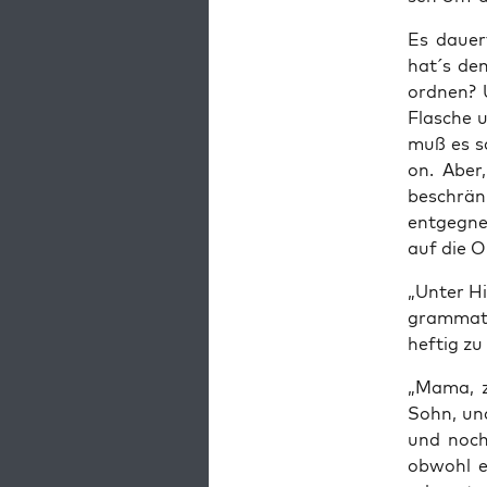
Es dau­er
hat´s den
ord­nen? 
Fla­sche 
muß es sag
on. Aber,
beschränk
ent­geg­n
auf die O
„Unter Hit
gram­ma­t
hef­tig zu
„Mama, zw
Sohn, und
und noch 
obwohl es