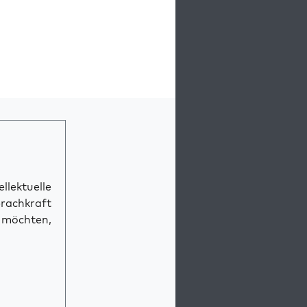
llektuelle
prachkraft
n möchten,