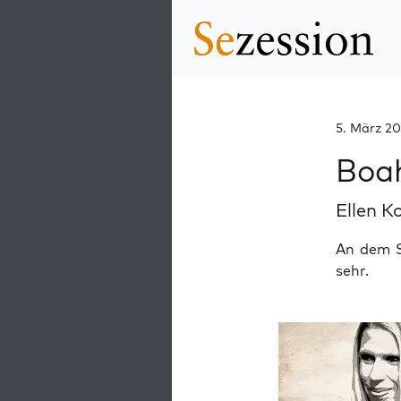
5. März 20
Boah
Ellen K
An dem S
sehr.