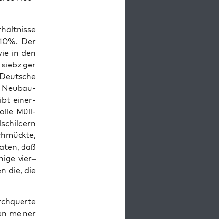
hält­nis­se
 10%. Der
owie in den
sieb­zi­ger
 Deut­sche
en Neu­bau­
ibt einer­
l­le Müll­
­schil­dern
chmück­te,
a­ten, daß
i­ge vier–
en die, die
ch­quer­te
ren mei­ner