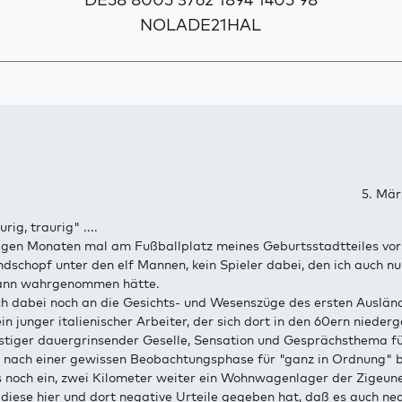
NOLADE21HAL
5. Mär
urig, traurig" ....
igen Monaten mal am Fußballplatz meines Geburtsstadtteiles vorb
ndschopf unter den elf Mannen, kein Spieler dabei, den ich auch nu
ann wahrgenommen hätte.
ch dabei noch an die Gesichts- und Wesenszüge des ersten Auslän
in junger italienischer Arbeiter, der sich dort in den 60ern nieder
lustiger dauergrinsender Geselle, Sensation und Gesprächsthema f
h nach einer gewissen Beobachtungsphase für "ganz in Ordnung" 
 noch ein, zwei Kilometer weiter ein Wohnwagenlager der Zigeune
diese hier und dort negative Urteile gegeben hat, daß es auch ne