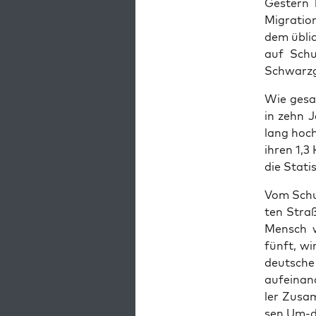
Ges­tern 
Migra­ti­o
dem übli­
auf Schul
Schwarz­ge
Wie gesag
in zehn J
lang hoch­
ihren 1,3 
die Sta­ti
Vom Schul
ten Stra­
Mensch w
fünft, wi
deut­sche
auf­ein­an
ler Zusam
sen Um-d