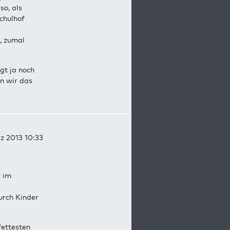
so, als
chulhof
, zumal
ngt ja noch
n wir das
z 2013 10:33
r im
urch Kinder
fettesten