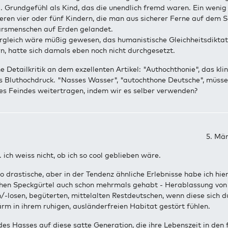
. Grundgefühl als Kind, das die unendlich fremd waren. Ein wenig 
ren vier oder fünf Kindern, die man aus sicherer Ferne auf dem S
rsmenschen auf Erden gelandet.
ergleich wäre müßig gewesen, das humanistische Gleichheitsdiktat
n, hatte sich damals eben noch nicht durchgesetzt.
ne Detailkritik an dem exzellenten Artikel: "Authochthonie", das kli
ls Bluthochdruck. "Nasses Wasser", "autochthone Deutsche", müsse
es Feindes weitertragen, indem wir es selber verwenden?
5. Mär
. ich weiss nicht, ob ich so cool geblieben wäre.
o drastische, aber in der Tendenz ähnliche Erlebnisse habe ich hie
chen Speckgürtel auch schon mehrmals gehabt - Herablassung von
-losen, begüterten, mittelalten Restdeutschen, wenn diese sich d
rm in ihrem ruhigen, ausländerfreien Habitat gestört fühlen.
es Hasses auf diese satte Generation, die ihre Lebenszeit in den 