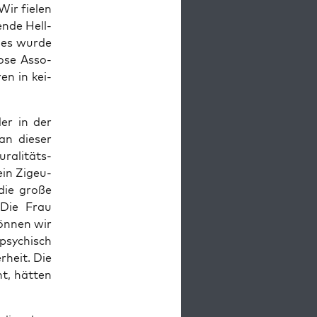
ir fie­len
en­de Hell­
 es wur­de
o­se Asso­
ren in kei­
der in der
an die­ser
ra­li­täts­
ein Zigeu­
die gro­ße
 „Die Frau
kön­nen wir
psy­chisch
r­heit. Die
t, hät­ten