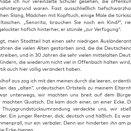
habe ich nur ver­ein­zel­te Schü­ler gese­hen, die offen­ku
ns­hin­ter­grund waren. Fast aus­schließ­lich tief­schwarz­ha
chen Slang, Mäd­chen mit Kopf­tuch, eini­ge Male die tür­ki­s
­ta­schen. „Seno­ri­ta, brau­chen Sie noch ein Kind?“, ri
­lock­ter höf­lich hin­ter­her, er stün­de „zur Verfügung“.
t, mein Stadt­teil hat einen sehr nied­ri­gen Aus­län­der­an­
ah­ren die vie­len Alten gestor­ben sind, die die Deut­schen­q
trei­ben, und in 30 Jah­ren die sehr vie­len mit­tel­al­ten Deu
Kin­dern, die wie­der­um nicht viel in Offen­bach hal­ten wird
s­tik auch hier völ­lig ver­än­dert haben.
­hof aus zog ich mit den mei­nen durch die lee­ren, ordent­l
ßen des „alten“, urdeut­schen Orts­teils zu mei­nem Eltern­
ar unter­wegs, wir mach­ten uns breit auf dem Bür­ger­
r mach­ten Quatsch. Da kam doch einer, an einer Ecke. D
 Thu­ja­grund­stück­s­um­ran­dung ver­deck­te uns, wir stie­
­der. Ein jun­ger Rent­ner, dick, deutsch und häß­lich. Es wa
­men­prall, nur ein ver­ba­ler. Denn wir hin­der­ten
ihn
am pr
ie Ecke-biegen.