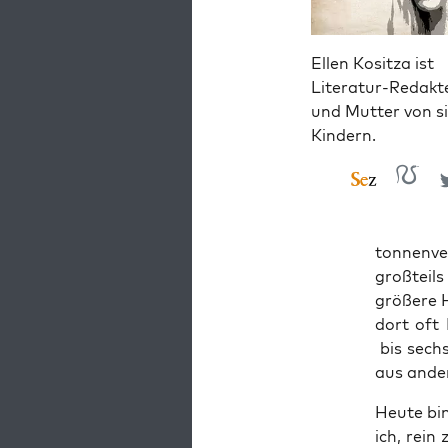
Ellen Kositza ist
Literatur-Redakt
und Mutter von s
Kindern.
ton­nen­ve
groß­teil
grö­ße­re
dort oft 
bis sechs­
aus ande­
Heu­te bi
ich, rein 