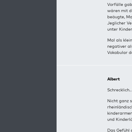
Vorfälle gab
wären mit de
beäugte, Ma
Jeglicher V
unter Kinder
Mal als klei
negativer a
Vokabular d
Albert
Schrecklich..
Nicht ganz s
rheinländis
kinderarmen/
und Kinderlä
Das Gefühl d