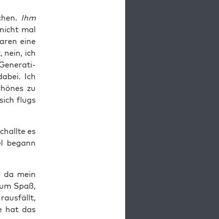
­chen.
Ihm
 nicht mal
waren eine
 nein, ich
Gene­ra­ti­
dabei. Ich
chö­nes zu
sich flugs
chall­te es
tel begann
te da mein
 zum Spaß,
us­fällt,
ge hat das