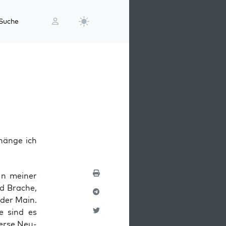
Suche
hänge ich
In mei­ner
d Bra­che,
 der Main.
te sind es
er­se Neu­