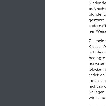
Kin­der d
auf, nicht
blon­de. 
gestarrt.
zia­ti­ons
ner Wei­se 
Zu mei­ne
Klas­se. 
Schu­le un
be­ding­t
ner­va­te
Glo­cke h
redet viel
ihnen ein
nicht so d
Kol­le­ge
wir kei­ne