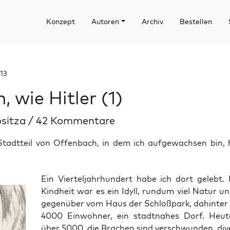
Konzept
Autoren
Archiv
Bestellen
13
, wie Hitler (1)
ositza
/
42 Kommentare
tadtteil von Offenbach, in dem ich aufgewachsen bin, 
Ein Vier­tel­jahr­hun­dert habe ich dort gelebt. 
Kind­heit war es ein Idyll, rund­um viel Natur un
gegen­über vom Haus der Schloß­park, dahin­ter
4000 Ein­woh­ner, ein stadt­na­hes Dorf. Heu­
über 5000, die Bra­chen sind ver­schwun­den, div