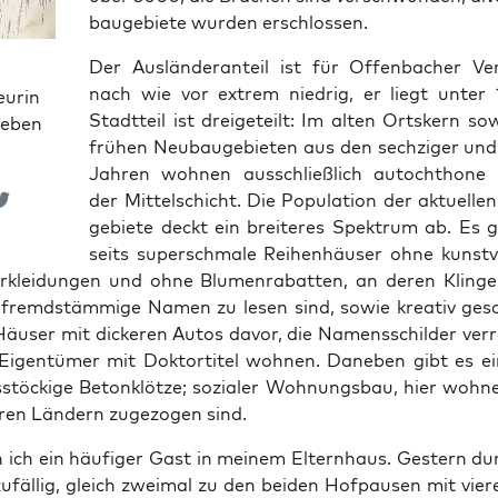
bau­ge­bie­te wur­den erschlossen.
Der Aus­län­der­an­teil ist für Offen­ba­cher Ver­
nach wie vor extrem nied­rig, er liegt unter
eurin
Stadt­teil ist drei­ge­teilt: Im alten Orts­kern s
ieben
frü­hen Neu­bau­ge­bie­ten aus den sech­zi­ger und 
Jah­ren woh­nen aus­schließ­lich auto­chtho­ne
der Mit­tel­schicht. Die Popu­la­ti­on der aktu­el­l
ge­bie­te deckt ein brei­te­res Spek­trum ab. Es g
seits super­schma­le Rei­hen­häu­ser ohne kunst­vo
r­klei­dun­gen und ohne Blu­men­ra­bat­ten, an deren Klin­gel
s fremd­stäm­mi­ge Namen zu lesen sind, sowie krea­tiv ges
 Häu­ser mit dicke­ren Autos davor, die Namens­schil­der ver­r
Eigen­tü­mer mit Dok­tor­ti­tel woh­nen. Dane­ben gibt es ein
stö­cki­ge Beton­klöt­ze; sozia­ler Woh­nungs­bau, hier woh­n
ren Län­dern zuge­zo­gen sind.
n ich ein häu­fi­ger Gast in mei­nem Eltern­haus. Ges­tern dur
zufäl­lig, gleich zwei­mal zu den bei­den Hof­pau­sen mit vie­