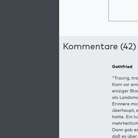
Kommentare (42)
Gottfried
"Traurig, tra
Kam vor ein
einziger Blo
als Landsm
Erinnere mi
überhaupt, e
hatte. Ein 
mehrheitlic
Dann gab es
daß es über 