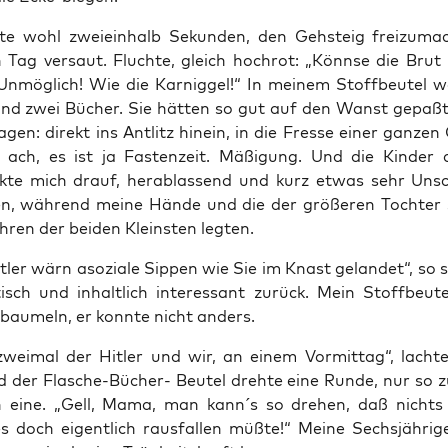
­te wohl zwei­ein­halb Sekun­den, den Geh­steig frei­zu­ma
 Tag ver­saut. Fluch­te, gleich hoch­rot: „Könn­se die Brut
Unmög­lich! Wie die Kar­nig­gel!“ In mei­nem Stoff­beu­tel 
und zwei Bücher. Sie hät­ten so gut auf den Wanst gepaßt,
en: direkt ins Ant­litz hin­ein, in die Fres­se einer gan­zen 
 ach, es ist ja Fas­ten­zeit. Mäßi­gung. Und die Kin­der 
­te mich drauf, her­ab­las­send und kurz etwas sehr Uns
en, wäh­rend mei­ne Hän­de und die der grö­ße­ren Toch­ter 
hren der bei­den Kleins­ten legten.
­ler wärn aso­zia­le Sip­pen wie Sie im Knast gelan­det“, so s
isch und inhalt­lich inter­es­sant zurück. Mein Stoff­beu­
 bau­meln, er konn­te nicht anders.
ei­mal der Hit­ler und wir, an einem Vor­mit­tag“, lach­
 der Fla­sche-Bücher- Beu­tel dreh­te eine Run­de, nur so
eine. „Gell, Mama, man kann´s so dre­hen, daß nichts ra
 doch eigent­lich raus­fal­len müß­te!“ Mei­ne Sechs­jäh­ri­