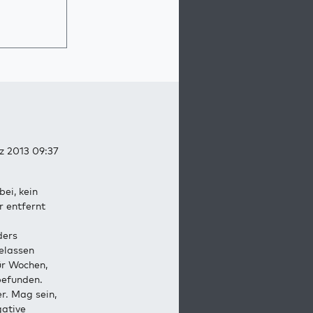
z 2013 09:37
ei, kein
r entfernt
ders
gelassen
ür Wochen,
befunden.
r. Mag sein,
gative