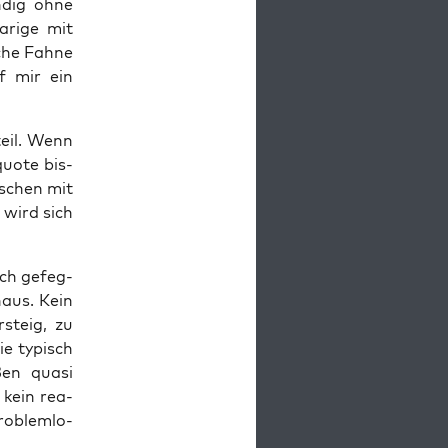
n­dig ohne
a­ri­ge mit
che Fah­ne
ef mir ein
teil. Wenn
uo­te bis­
t­schen mit
, wird sich
ich gefeg­
haus. Kein
steig, zu
ie typisch
ßen qua­si
r kein rea­
o­blem­lo­