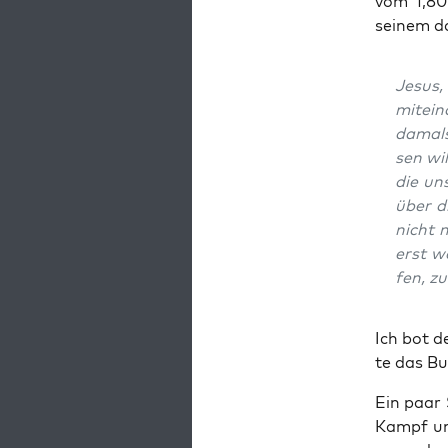
vom 1,80 
sei­nem d
Jesus,
mit­ei
damals
sen wil
die un
über d
nicht 
erst w
fen, zu
Ich bot d
te das Bu
Ein paar 
Kampf und