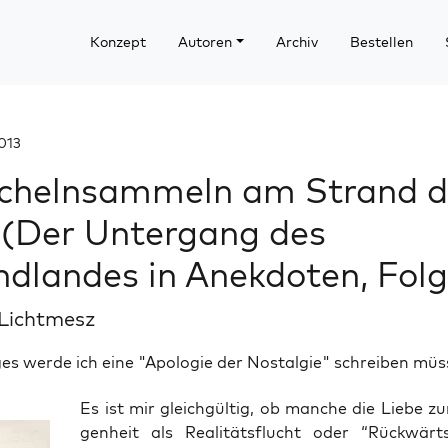
Konzept
Autoren
Archiv
Bestellen
013
chelnsammeln am Strand d
 (Der Untergang des
dlandes in Anekdoten, Folg
 Lichtmesz
es werde ich eine "Apologie der Nostalgie" schreiben müs
Es ist mir gleich­gül­tig, ob man­che die Lie­be z
gen­heit als Rea­li­täts­flucht oder “Rück­wärt