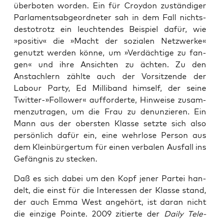
über­bo­ten wor­den. Ein für Croy­don zustän­di­ger
Par­la­ments­ab­ge­ord­ne­ter sah in dem Fall nichts­
des­to­trotz ein leuch­ten­des Bei­spiel dafür, wie
»posi­tiv« die »Macht der sozia­len Netz­wer­ke«
genutzt wer­den kön­ne, um »Ver­däch­ti­ge zu fan­
gen« und ihre Ansich­ten zu äch­ten. Zu den
Anstach­lern zähl­te auch der Vor­sit­zen­de der
Labour Par­ty, Ed Mil­li­band hims­elf, der sei­ne
Twitter-»Follower« auf­for­der­te, Hin­wei­se zusam­
men­zu­tra­gen, um die Frau zu denun­zie­ren. Ein
Mann aus der obers­ten Klas­se setz­te sich also
per­sön­lich dafür ein, eine wehr­lo­se Per­son aus
dem Klein­bür­ger­tum für einen ver­ba­len Aus­fall ins
Gefäng­nis zu stecken.
Daß es sich dabei um den Kopf jener Par­tei han­
delt, die einst für die Inter­es­sen der Klas­se stand,
der auch Emma West ange­hört, ist dar­an nicht
die ein­zi­ge Poin­te. 2009 zitier­te der
Dai­ly Tele­