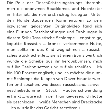
Die Rol­le der Ein­schüch­te­rungs­trupps über­nah­
men die anony­men Spuck­la­mas und Nach­tre­ter
im Inter­net, die nun erst rich­tig los­leg­ten. Unter
den Hun­dert­tau­sen­den Kom­men­ta­ren zu dem
inzwi­schen gelösch­ten Ori­gi­nal­vi­deo fand sich
eine Flut von Beschimp­fun­gen und Dro­hun­gen in
die­sem Stil: »Ras­sis­ti­sche Schlam­pe … eng­stir­ni­ge,
kaput­te Ras­sis­tin … kran­ke, ver­kom­me­ne Nut­te,
man soll­te ihr das Kind weg­neh­men … ras­sis­ti­
sches Stück Schei­ße … sie ist einen Bums wert, ich
wür­de die Schei­ße aus ihr her­aus­bum­sen, mich
auf ihr Gesicht set­zen und auf sie schei­ßen … ich
bin 100 Pro­zent eng­lisch, und ich möch­te die dum­
me Schlam­pe die Klip­pen von Dover hin­un­ter­wer­
fen und zuse­hen, wie die­ses ras­sis­ti­sche, schwei­
ne­schei­ßedum­me Stück Haut­ver­schwen­dung
ertrinkt … wäre ich in der Tram gewe­sen, ich hät­te
sie geschla­gen … wei­ße Men­schen sind Dreck­sä­cke
… ich wür­de ihr das Gesicht zerstören.«