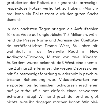
gra­tu­lier­ten der Poli­zei, die »igno­ran­te, arm­se­li­ge,
respekt­lo­se Fot­ze« ver­haf­tet zu haben: »Manch­
mal kann ein Poli­zei­staat auch der guten Sache
dienen!«
In den nächs­ten Tagen stie­gen die Auf­ruf­zah­len
für das Video auf unglaub­li­che 11,5 Mil­lio­nen, wäh­
rend die Pres­se Name und Adres­se der Übel­tä­te­
rin ver­öf­fent­lich­te: Emma West, 34 Jah­re alt,
wohn­haft in der Gren­ville Road in New
Addington/Croydon, Mut­ter von zwei Kin­dern.
Außer­dem wur­de bekannt, daß West eine ehe­ma­
li­ge Zahn­arzt­hel­fe­rin sei, die wegen Depres­sio­nen
mit Selbst­mord­ge­fähr­dung wie­der­holt in psych­ia­
tri­scher Behand­lung war. Video­ant­wor­ten von
empör­ten bis höh­ni­schen Schwar­zen erschie­nen
auf
you­tube:
»Sie hat ein­fach einen schwar­zen
Schwanz nötig! Wir sind jetzt da, und es gibt
nichts, was ihr dage­gen machen könnt. Wir blei­