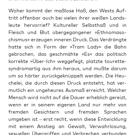
Woher kommt der maß­lo­se Haß, den Wests Auf­
tritt offen­bar auch bei vie­len ihrer wei­ßen Lands­
leu­te her­vor­rief? Kul­tu­rel­ler Selbst­haß und in
Fleisch und Blut über­ge­gan­ge­ner »Eth­no­ma­so­
chis­mus« erzeu­gen inne­ren Druck. Das Ver­dräng­te
hat­te sich in Form der »Tram Lady« die Bahn
gebro­chen, das geschmäh­te »Es« das poli­tisch
kor­rek­te »Über-Ich« weg­ge­fegt, platz­te tour­et­te­
syn­drom­ar­tig aus ihm her­aus, und muß­te dar­um
um so här­ter zurück­ge­knüp­pelt wer­den. Die Heu­
che­lei, die durch die­sen Druck ent­steht, hat ver­
mut­lich ein unge­heu­res Aus­maß erreicht. Wel­cher
Mensch wird nicht auf die Dau­er erheb­lich gereizt,
wenn er in sei­nem eige­nen Land nur mehr von
frem­den Gesich­tern und frem­den Spra­chen
umge­ben ist – erst recht, wenn die­se Ent­wick­lung
mit einem Anstieg an Gewalt, Ver­wahr­lo­sung,
sexu­el­len Über­grif­fen und Ver­bre­chen ver­bun­den