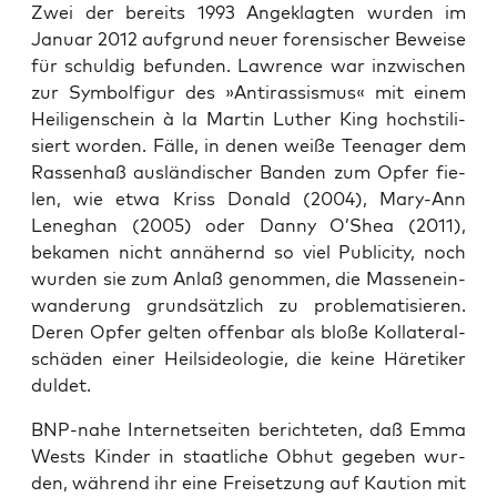
Zwei der bereits 1993 Ange­klag­ten wur­den im
Janu­ar 2012 auf­grund neu­er foren­si­scher Bewei­se
für schul­dig befun­den. Law­rence war inzwi­schen
zur Sym­bol­fi­gur des »Anti­ras­sis­mus« mit einem
Hei­li­gen­schein à la Mar­tin Luther King hoch­sti­li­
siert wor­den. Fäl­le, in denen wei­ße Teen­ager dem
Ras­sen­haß aus­län­di­scher Ban­den zum Opfer fie­
len, wie etwa Kriss Donald (2004), Mary-Ann
Leneg­han (2005) oder Dan­ny O’Shea (2011),
beka­men nicht annä­hernd so viel Publi­ci­ty, noch
wur­den sie zum Anlaß genom­men, die Mas­sen­ein­
wan­de­rung grund­sätz­lich zu pro­ble­ma­ti­sie­ren.
Deren Opfer gel­ten offen­bar als blo­ße Kol­la­te­ral­
schä­den einer Heils­ideo­lo­gie, die kei­ne Häre­ti­ker
duldet.
BNP-nahe Inter­net­sei­ten berich­te­ten, daß Emma
Wests Kin­der in staat­li­che Obhut gege­ben wur­
den, wäh­rend ihr eine Frei­set­zung auf Kau­ti­on mit