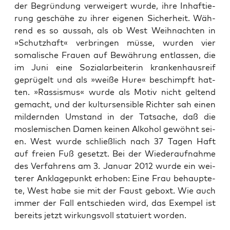
der Begrün­dung ver­wei­gert wur­de, ihre Inhaf­tie­
rung geschä­he zu ihrer eige­nen Sicher­heit. Wäh­
rend es so aus­sah, als ob West Weih­nach­ten in
»Schutz­haft« ver­brin­gen müs­se, wur­den vier
soma­li­sche Frau­en auf Bewäh­rung ent­las­sen, die
im Juni eine Sozi­al­ar­bei­te­rin kran­ken­haus­reif
geprü­gelt und als »wei­ße Hure« beschimpft hat­
ten. »Ras­sis­mus« wur­de als Motiv nicht gel­tend
gemacht, und der kul­tur­sen­si­ble Rich­ter sah einen
mil­dern­den Umstand in der Tat­sa­che, daß die
mos­le­mi­schen Damen kei­nen Alko­hol gewöhnt sei­
en. West wur­de schließ­lich nach 37 Tagen Haft
auf frei­en Fuß gesetzt. Bei der Wie­der­auf­nah­me
des Ver­fah­rens am 3. Janu­ar 2012 wur­de ein wei­
te­rer Ankla­ge­punkt erho­ben: Eine Frau behaup­te­
te, West habe sie mit der Faust geboxt. Wie auch
immer der Fall ent­schie­den wird, das Exem­pel ist
bereits jetzt wir­kungs­voll sta­tu­iert worden.