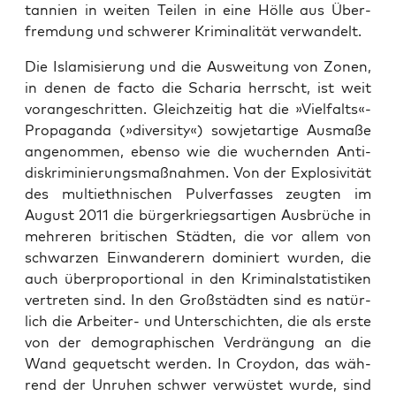
tan­ni­en in wei­ten Tei­len in eine Höl­le aus Über­
frem­dung und schwe­rer Kri­mi­na­li­tät verwandelt.
Die Isla­mi­sie­rung und die Aus­wei­tung von Zonen,
in denen de fac­to die Scha­ria herrscht, ist weit
vor­an­ge­schrit­ten. Gleich­zei­tig hat die »Vielfalts«-
Propaganda (»diver­si­ty«) sow­jetartige Aus­ma­ße
ange­nom­men, eben­so wie die wuchern­den Anti­
dis­kri­mi­nie­rungs­maß­nah­men. Von der Explo­si­vi­tät
des mul­ti­eth­ni­schen Pul­ver­fas­ses zeug­ten im
August 2011 die bür­ger­kriegs­ar­ti­gen Aus­brü­che in
meh­re­ren bri­ti­schen Städ­ten, die vor allem von
schwar­zen Ein­wan­de­rern domi­niert wur­den, die
auch über­pro­por­tio­nal in den Kri­mi­nal­sta­tis­ti­ken
ver­tre­ten sind. In den Groß­städ­ten sind es natür­
lich die Arbei­ter- und Unter­schich­ten, die als ers­te
von der demo­gra­phi­schen Ver­drän­gung an die
Wand gequetscht wer­den. In Croy­don, das wäh­
rend der Unru­hen schwer ver­wüs­tet wur­de, sind