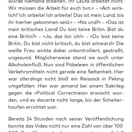
wür­de nie­mand arbei­ten. Ihr Leu­te arbei­tet nicht.
Wir müs­sen die Arbeit für euch tun.« – »Ach wirk­
lich? Ich arbei­te! Ich arbei­te! Das ist mein Land, bis
ihr hier­her gekom­men seid.« – »Na und?« – »Das ist
mein bri­ti­sches Land! Du bist kei­ne Bri­tin. Bist du
eine Bri­tin?« – »Ja, das bin ich!« – »Du bist kei­ne
Bri­tin. Du bist nicht bri­tisch, du bist schwarz!« Die
wei­ße Frau wirk­te dabei unkon­trol­liert, gestreßt,
unge­sund. Mög­li­cher­wei­se stand sie auch unter
Alko­hol­ein­fluß. Nun sind Pöbe­lei­en in öffent­li­chen
Ver­kehrs­mit­teln nicht gera­de eine Sel­ten­heit. Hier
war aller­dings nicht bloß ein Reis­sack in Peking
umge­fal­len: Hier war jemand bei einem Sakri­leg
gegen die »Poli­ti­cal Cor­rect­ness« erwischt wor­
den, und es dau­er­te nicht lan­ge, bis der Schei­ter­
hau­fen errich­tet war.
Bereits 24 Stun­den nach sei­ner Ver­öf­fent­li­chung
konn­te das Video nicht nur eine Zahl von über 100