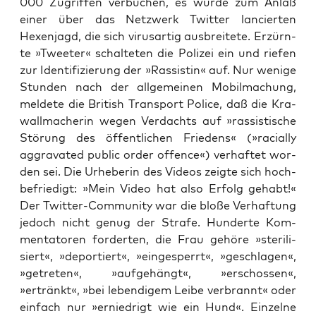
000 Zugrif­fen ver­bu­chen, es wur­de zum Anlaß
einer über das Netz­werk Twit­ter lan­cier­ten
Hexen­jagd, die sich virus­ar­tig aus­brei­te­te. Erzürn­
te »Twee­ter« schal­te­ten die Poli­zei ein und rie­fen
zur Iden­ti­fi­zie­rung der »Ras­sis­tin« auf. Nur weni­ge
Stun­den nach der all­ge­mei­nen Mobil­ma­chung,
mel­de­te die Bri­tish Trans­port Poli­ce, daß die Kra­
wall­ma­che­rin wegen Ver­dachts auf »ras­sis­ti­sche
Stö­rung des öffent­li­chen Frie­dens« (»raci­al­ly
aggrava­ted public order offence«) ver­haf­tet wor­
den sei. Die Urhe­be­rin des Vide­os zeig­te sich hoch­
be­frie­digt: »Mein Video hat also Erfolg gehabt!«
Der Twit­ter-Com­mu­ni­ty war die blo­ße Ver­haf­tung
jedoch nicht genug der Stra­fe. Hun­der­te Kom­
men­ta­to­ren for­der­ten, die Frau gehö­re »ste­ri­li­
siert«, »depor­tiert«, »ein­ge­sperrt«, »geschla­gen«,
»getre­ten«, »auf­ge­hängt«, »erschos­sen«,
»ertränkt«, »bei leben­di­gem Lei­be ver­brannt« oder
ein­fach nur »ernied­rigt wie ein Hund«. Ein­zel­ne