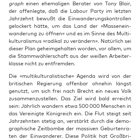
graph
einen ehe­ma­li­gen Bera­ter von Tony Blair,
der offen­leg­te, daß die Labour Par­ty im letz­ten
Jahr­zehnt bewußt die Ein­wan­de­rungs­kon­trol­len
gelo­ckert hät­te, um das Land der »Mas­sen­ein­
wan­de­rung zu öff­nen« und es im Sin­ne des Mul­ti­
kul­tu­ra­lis­mus »radi­kal zu ver­än­dern«. Natür­lich sei
die­ser Plan geheim­ge­hal­ten wor­den, vor allem, um
die Stamm­wäh­ler­schaft aus der wei­ßen Arbei­ter­
klas­se nicht zu entfremden.
Die »mul­ti­kul­tu­ra­lis­ti­sche« Agen­da wird von der
bri­ti­schen Regie­rung offen­bar ohne­hin längst
genutzt, um sich frei nach Brecht ein neu­es Volk
zusam­men­zu­stel­len. Das Ziel wird bald erreicht
sein: Jähr­lich wan­dern etwa 500 000 Men­schen in
das Ver­ei­nig­te König­reich ein. Die Flut steigt seit
Jahr­zehn­ten ste­tig an, ver­stärkt durch die demo­
gra­phi­sche Zeit­bom­be der mas­si­ven Gebur­ten­ra­
ten der Ein­wan­de­rer. Die­se Poli­tik hat Groß­bri­