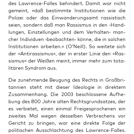
des Law­rence-Fal­les behin­dert. Damit war nicht
gemeint, »daß bestimm­te Insti­tu­tio­nen wie die
Poli­zei oder das Ein­wan­de­rungs­amt ras­sis­tisch
sei­en, son­dern daß man Ras­sis­mus in den ›Hand­
lun­gen, Ein­stel­lun­gen und dem Ver­hal­ten‹ man­
cher Indi­vi­du­en ›beob­ach­ten‹ kön­ne, die in sol­chen
Insti­tu­tio­nen arbei­ten.« (O’Neill). So wei­te­te sich
der »Anti­ras­sis­mus«, der in ers­ter Linie den »Ras­
sis­mus« der Wei­ßen meint, immer mehr zum tota­
li­tä­ren Syn­drom aus.
Die zuneh­men­de Beu­gung des Rechts in Groß­bri­
tan­ni­en steht mit die­ser Ideo­lo­gie in direk­tem
Zusam­men­hang. Die 2003 beschlos­se­ne Auf­he­
bung des 800 Jah­re alten Rechts­grund­sat­zes, der
es ver­bie­tet, einen ein­mal Frei­ge­spro­che­nen ein
zwei­tes Mal wegen des­sel­ben Ver­bre­chens vor
Gericht zu brin­gen, war eine direk­te Fol­ge der
poli­ti­schen Aus­schlach­tung des Law­rence-Fal­les.