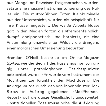
aus Man­gel an Bewei­sen frei­ge­spro­chen wur­den,
setz­te eine mas­si­ve Instru­men­ta­li­sie­rung des Fal­
les ein. Die mut­maß­li­chen Täter, Klein­kri­mi­nel­le
aus der Unter­schicht, wur­den als bei­spiel­haft für
ihre Klas­se hin­ge­stellt. Die wei­ße Arbei­ter­klas­se
galt in den Medi­en fort­an als »frem­den­feind­lich,
dumpf, analpha­be­tisch und bor­niert«, als eine
Ansamm­lung unzi­vi­li­sier­ter Wil­der, die drin­gend
einer mora­li­schen Umer­zie­hung bedürften.
Brendan O’Neill beschrieb im Online-Maga­zin
Spik­ed,
wie der Begriff des Ras­sis­mus nun vor­ran­
gig unter patho­lo­gi­schen Gesichts­punk­ten
betrach­tet wur­de: »Er wur­de vom Instru­ment der
Mäch­ti­gen zur Krank­heit der Macht­lo­sen.« Die
Ankla­ge wur­de durch den von Innen­mi­nis­ter Jack
Straw in Auf­trag gege­be­nen »MacPher­son-
Report« auf die gan­ze Gesell­schaft aus­ge­wei­tet:
»Insti­tu­tio­nel­ler Ras­sis­mus« habe die Auf­klä­rung