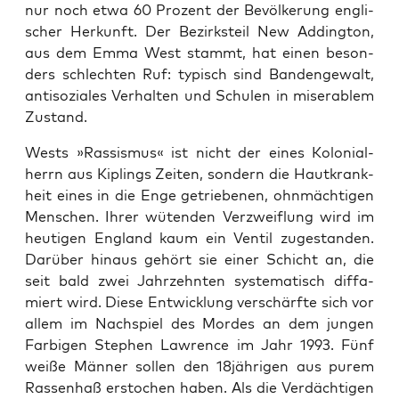
nur noch etwa 60 Pro­zent der Bevöl­ke­rung eng­li­
scher Her­kunft. Der Bezirks­teil New Adding­ton,
aus dem Emma West stammt, hat einen beson­
ders schlech­ten Ruf: typisch sind Banden­ge­walt,
anti­so­zia­les Ver­hal­ten und Schu­len in mise­ra­blem
Zustand.
Wests »Ras­sis­mus« ist nicht der eines Kolo­ni­al­
herrn aus Kiplings Zei­ten, son­dern die Haut­krank­
heit eines in die Enge getrie­be­nen, ohn­mäch­ti­gen
Men­schen. Ihrer wüten­den Ver­zweif­lung wird im
heu­ti­gen Eng­land kaum ein Ven­til zuge­stan­den.
Dar­über hin­aus gehört sie einer Schicht an, die
seit bald zwei Jahr­zehn­ten sys­te­ma­tisch dif­fa­
miert wird. Die­se Ent­wick­lung ver­schärf­te sich vor
allem im Nach­spiel des Mor­des an dem jun­gen
Far­bi­gen Ste­phen Law­rence im Jahr 1993. Fünf
wei­ße Män­ner sol­len den 18jährigen aus purem
Ras­sen­haß ersto­chen haben. Als die Ver­däch­ti­gen