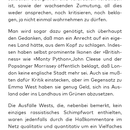
ist, sowie der wach­sen­den Zumu­tung, all dies
weder anspre­chen, noch kri­ti­sie­ren, noch bekla­
gen, ja nicht ein­mal wahr­neh­men zu dürfen.
Man wird sogar dazu genö­tigt, sich über­haupt
den Gedan­ken, daß man ein Anrecht auf ein eige­
nes Land hät­te, aus dem Kopf zu schla­gen. Indes­
sen haben selbst pro­mi­nen­te Iko­nen der »Bri­tish­
ness« wie »Mon­ty Python«,John Clee­se und der
Pop­sän­ger Mor­ris­sey öffent­lich beklagt, daß Lon­
don kei­ne eng­li­sche Stadt mehr sei. Auch sie muß­
ten dafür Kri­tik ein­ste­cken, aber im Gegen­satz zu
Emma West haben sie genug Geld, sich ins Aus­
land oder ins Land­haus im Grü­nen abzusetzen.
Die Aus­fäl­le Wests, die, neben­bei bemerkt, kein
ein­zi­ges ras­sis­ti­sches Schimpf­wort ent­hiel­ten,
waren jeden­falls durch die Haß­kom­men­ta­re im
Netz qua­li­ta­tiv und quan­ti­ta­tiv um ein Viel­fa­ches