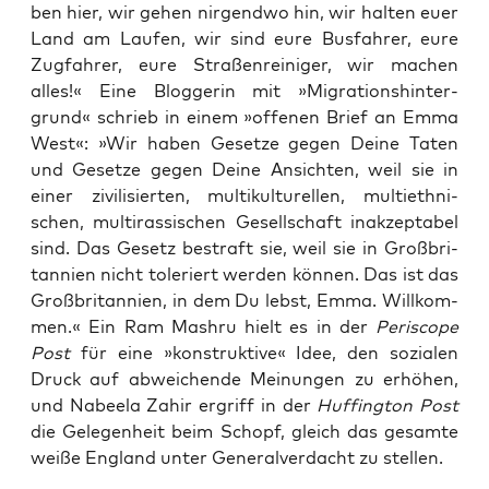
ben hier, wir gehen nir­gend­wo hin, wir hal­ten euer
Land am Lau­fen, wir sind eure Bus­fah­rer, eure
Zug­fah­rer, eure Stra­ßen­rei­ni­ger, wir machen
alles!« Eine Blog­ge­rin mit »Migra­ti­ons­hin­ter­
grund« schrieb in einem »offe­nen Brief an Emma
West«: »Wir haben Geset­ze gegen Dei­ne Taten
und Geset­ze gegen Dei­ne Ansich­ten, weil sie in
einer zivi­li­sier­ten, mul­ti­kul­tu­rel­len, mul­ti­eth­ni­
schen, mul­t­iras­si­schen Gesell­schaft inak­zep­ta­bel
sind. Das Gesetz bestraft sie, weil sie in Groß­bri­
tan­ni­en nicht tole­riert wer­den kön­nen. Das ist das
Groß­bri­tan­ni­en, in dem Du lebst, Emma. Will­kom­
men.« Ein Ram Mashru hielt es in der
Peri­scope
Post
für eine »kon­struk­ti­ve« Idee, den sozia­len
Druck auf abwei­chen­de Mei­nun­gen zu erhö­hen,
und Nabeela Zahir ergriff in der
Huf­fing­ton Post
die Gele­gen­heit beim Schopf, gleich das gesam­te
wei­ße Eng­land unter Gene­ral­ver­dacht zu stellen.