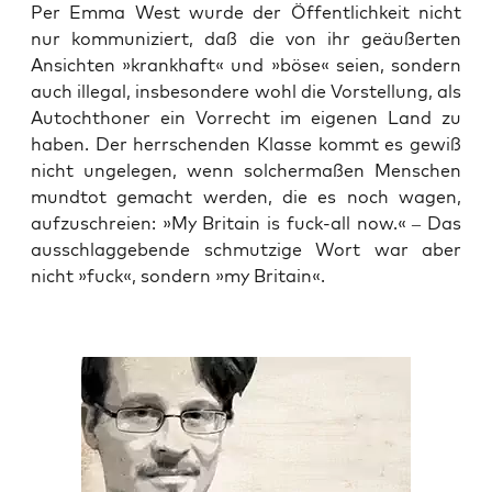
Per Emma West wur­de der Öffent­lich­keit nicht
nur kom­mu­ni­ziert, daß die von ihr geäu­ßer­ten
Ansich­ten »krank­haft« und »böse« sei­en, son­dern
auch ille­gal, ins­be­son­de­re wohl die Vor­stel­lung, als
Auto­chtho­ner ein Vor­recht im eige­nen Land zu
haben. Der herr­schen­den Klas­se kommt es gewiß
nicht unge­le­gen, wenn sol­cher­ma­ßen Men­schen
mund­tot gemacht wer­den, die es noch wagen,
auf­zu­schrei­en: »My Bri­tain is fuck-all now.« – Das
aus­schlag­ge­ben­de schmut­zi­ge Wort war aber
nicht »fuck«, son­dern »my Britain«.