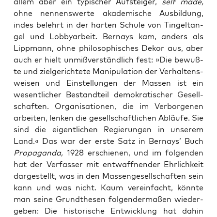
allem aber ein typi­scher Auf­stei­ger,
self made,
ohne nen­nens­wer­te aka­de­mi­sche Aus­bil­dung,
indes belehrt in der har­ten Schu­le von Tin­gel­tan­
gel und Lob­by­ar­beit. Ber­nays kam, anders als
Lipp­mann, ohne phi­lo­so­phi­sches Dekor aus, aber
auch er hielt unmiß­ver­ständ­lich fest: »Die bewuß­
te und ziel­ge­rich­te­te Mani­pu­la­ti­on der Ver­hal­tens­
wei­sen und Ein­stel­lun­gen der Mas­sen ist ein
wesent­li­cher Bestand­teil demo­kra­ti­scher Gesell­
schaf­ten. Orga­ni­sa­tio­nen, die im Ver­bor­ge­nen
arbei­ten, len­ken die gesell­schaft­li­chen Abläu­fe. Sie
sind die eigent­li­chen Regie­run­gen in unse­rem
Land.« Das war der ers­te Satz in Ber­nays’ Buch
Pro­pa­gan­da,
1928 erschie­nen, und im fol­gen­den
hat der Ver­fas­ser mit ent­waff­nen­der Ehr­lich­keit
dar­ge­stellt, was in den Mas­sen­ge­sell­schaf­ten sein
kann und was nicht. Kaum ver­ein­facht, könn­te
man sei­ne Grund­the­sen fol­gen­der­ma­ßen wie­der­
ge­ben: Die his­to­ri­sche Ent­wick­lung hat dahin