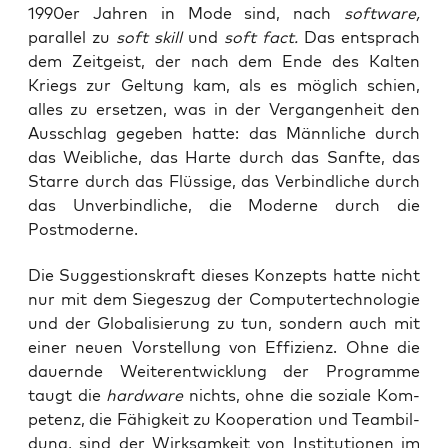
1990er Jahren in Mode sind, nach
software,
parallel zu
soft skill
und
soft fact.
Das entsprach
dem Zeitgeist, der nach dem Ende des Kalten
Kriegs zur Geltung kam, als es möglich schien,
alles zu ersetzen, was in der Vergangenheit den
Ausschlag gegeben hatte: das Männliche durch
das Weibliche, das Harte durch das Sanfte, das
Starre durch das Flüssige, das Verbindliche durch
das Unverbindliche, die Moderne durch die
Postmoderne.
Die Sug­ges­ti­ons­kraft die­ses Kon­zepts hat­te nicht
nur mit dem Sie­ges­zug der Com­pu­ter­tech­no­lo­gie
und der Glo­ba­li­sie­rung zu tun, son­dern auch mit
einer neu­en Vor­stel­lung von Effi­zi­enz. Ohne die
dau­ern­de Wei­ter­ent­wick­lung der Pro­gram­me
taugt die
hard­ware
nichts, ohne die sozia­le Kom­
pe­tenz, die Fähig­keit zu Koope­ra­ti­on und Team­bil­
dung, sind der Wirk­sam­keit von Insti­tu­tio­nen im