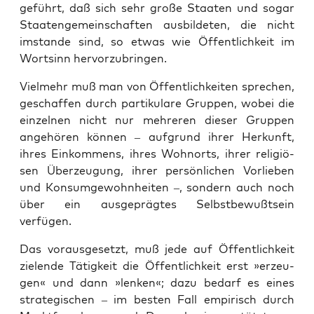
geführt, daß sich sehr gro­ße Staa­ten und sogar
Staa­ten­ge­mein­schaf­ten aus­bil­de­ten, die nicht
imstan­de sind, so etwas wie Öffent­lich­keit im
Wort­sinn hervorzubringen.
Viel­mehr muß man von Öffent­lich­kei­ten spre­chen,
geschaf­fen durch par­ti­ku­la­re Grup­pen, wobei die
ein­zel­nen nicht nur meh­re­ren die­ser Grup­pen
ange­hö­ren kön­nen – auf­grund ihrer Her­kunft,
ihres Ein­kom­mens, ihres Wohn­orts, ihrer reli­giö­
sen Über­zeu­gung, ihrer per­sön­li­chen Vor­lie­ben
und Kon­sum­ge­wohn­hei­ten –, son­dern auch noch
über ein aus­ge­präg­tes Selbst­be­wußt­sein
verfügen.
Das vor­aus­ge­setzt, muß jede auf Öffent­lich­keit
zie­len­de Tätig­keit die Öffent­lich­keit erst »erzeu­
gen« und dann »len­ken«; dazu bedarf es eines
stra­te­gi­schen – im bes­ten Fall empi­risch durch