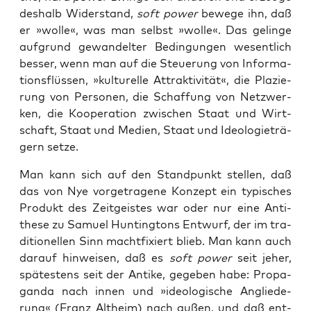
des­halb Wider­stand,
soft power
bewe­ge ihn, daß
er »wol­le«, was man selbst »wol­le«. Das gelin­ge
auf­grund gewan­del­ter Bedin­gun­gen wesent­lich
bes­ser, wenn man auf die Steue­rung von Infor­ma­
ti­ons­flüs­sen, »kul­tu­rel­le Attrak­ti­vi­tät«, die Pla­zie­
rung von Per­so­nen, die Schaf­fung von Netz­wer­
ken, die Koope­ra­ti­on zwi­schen Staat und Wirt­
schaft, Staat und Medi­en, Staat und Ideo­lo­gie­trä­
gern setze.
Man kann sich auf den Stand­punkt stel­len, daß
das von Nye vor­ge­tra­ge­ne Kon­zept ein typi­sches
Pro­dukt des Zeit­geis­tes war oder nur eine Anti­
the­se zu Samu­el Hun­ting­tons Ent­wurf, der im tra­
di­tio­nel­len Sinn macht­fi­xiert blieb. Man kann auch
dar­auf hin­wei­sen, daß es
soft power
seit jeher,
spä­tes­tens seit der Anti­ke, gege­ben habe: Pro­pa­
gan­da nach innen und »ideo­lo­gi­sche Anglie­de­
rung« (Franz Alt­heim) nach außen, und daß ent­