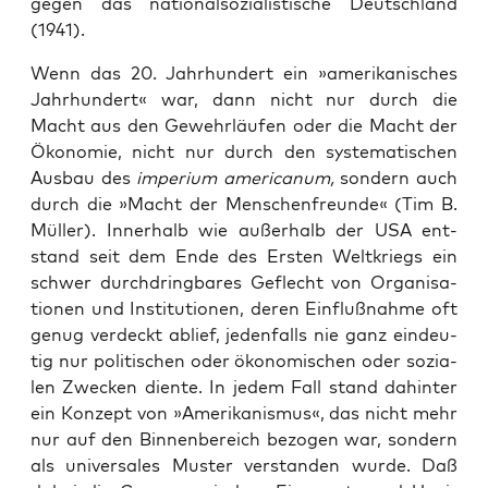
gegen das natio­nal­so­zia­lis­ti­sche Deutsch­land
(1941).
Wenn das 20. Jahr­hun­dert ein »ame­ri­ka­ni­sches
Jahr­hun­dert« war, dann nicht nur durch die
Macht aus den Gewehr­läu­fen oder die Macht der
Öko­no­mie, nicht nur durch den sys­te­ma­ti­schen
Aus­bau des
impe­ri­um ame­ri­ca­num,
son­dern auch
durch die »Macht der Men­schen­freun­de« (Tim B.
Mül­ler). Inner­halb wie außer­halb der USA ent­
stand seit dem Ende des Ers­ten Welt­kriegs ein
schwer durch­dring­ba­res Geflecht von Orga­ni­sa­
tio­nen und Insti­tu­tio­nen, deren Ein­fluß­nah­me oft
genug ver­deckt ablief, jeden­falls nie ganz ein­deu­
tig nur poli­ti­schen oder öko­no­mi­schen oder sozia­
len Zwe­cken dien­te. In jedem Fall stand dahin­ter
ein Kon­zept von »Ame­ri­ka­nis­mus«, das nicht mehr
nur auf den Bin­nen­be­reich bezo­gen war, son­dern
als uni­ver­sa­les Mus­ter ver­stan­den wur­de. Daß