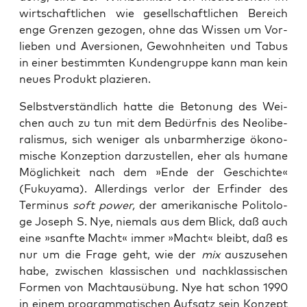
wirt­schaft­li­chen wie gesell­schaft­li­chen Bereich
enge Gren­zen gezo­gen, ohne das Wis­sen um Vor­
lie­ben und Aver­sio­nen, Gewohn­hei­ten und Tabus
in einer bestimm­ten Kun­den­grup­pe kann man kein
neu­es Pro­dukt plazieren.
Selbst­ver­ständ­lich hat­te die Beto­nung des Wei­
chen auch zu tun mit dem Bedürf­nis des Neo­li­be­
ra­lis­mus, sich weni­ger als unbarm­her­zi­ge öko­no­
mi­sche Kon­zep­ti­on dar­zu­stel­len, eher als huma­ne
Mög­lich­keit nach dem »Ende der Geschich­te«
(Fuku­ya­ma). Aller­dings ver­lor der Erfin­der des
Ter­mi­nus
soft power,
der ame­ri­ka­ni­sche Poli­to­lo­
ge Joseph S. Nye, nie­mals aus dem Blick, daß auch
eine »sanf­te Macht« immer »Macht« bleibt, daß es
nur um die Fra­ge geht, wie der
mix
aus­zu­se­hen
habe, zwi­schen klas­si­schen und nach­klas­si­schen
For­men von Macht­aus­übung. Nye hat schon 1990
in einem pro­gram­ma­ti­schen Auf­satz sein Kon­zept