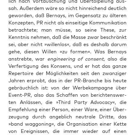
lich nach Vor­täu­schung und Über­töl­pe­lung aus­
sah. Außer­dem wäre so nicht hin­rei­chend deut­lich
gewor­den, daß Ber­nays, im Gegen­satz zu älte­ren
Kon­zep­ten, PR nicht als ein­sei­ti­ge Kom­mu­ni­ka­ti­on
betrach­te­te; man müs­se, so sei­ne The­se, zur
Kennt­nis neh­men, daß die Mas­se zwar beschränkt
sei, aber nicht »wil­len­los«, daß es des­halb dar­um
gehe, die­sen Wil­len »zu for­men«. Was Ber­nays
anstreb­te, war
engi­nee­ring of con­sent,
also die
Ver­fer­ti­gung des Kon­sens, und er hat das gan­ze
Reper­toire der Mög­lich­kei­ten seit den zwan­zi­ger
Jah­ren erprobt, das in der PR-Bran­che bis heu­te
gebräuch­lich ist: von der Wer­be­kam­pa­gne über
Event-PR, also das Schaf­fen von berich­tens­wer­
ten Anläs­sen, die »Third Par­ty Advo­ca­cy«, die
Emp­feh­lung einer Per­son, einer Ware, einer Über­
zeu­gung durch angeb­lich neu­tra­le Drit­te, das
»band wag­go­ning«, die Orga­ni­sa­ti­on einer Ket­te
von Ereig­nis­sen, die immer wie­der auf einen