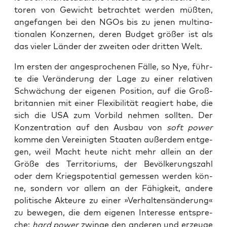
to­ren von Gewicht betrach­tet wer­den müß­ten,
ange­fan­gen bei den NGOs bis zu jenen mul­ti­na­
tio­na­len Kon­zer­nen, deren Bud­get grö­ßer ist als
das vie­ler Län­der der zwei­ten oder drit­ten Welt.
Im ers­ten der ange­spro­che­nen Fäl­le, so Nye, führ­
te die Ver­än­de­rung der Lage zu einer rela­ti­ven
Schwä­chung der eige­nen Posi­ti­on, auf die Groß­
bri­tan­ni­en mit einer Fle­xi­bi­li­tät reagiert habe, die
sich die USA zum Vor­bild neh­men soll­ten. Der
Kon­zen­tra­ti­on auf den Aus­bau von
soft power
kom­me den Ver­ei­nig­ten Staa­ten außer­dem ent­ge­
gen, weil Macht heu­te nicht mehr allein an der
Grö­ße des Ter­ri­to­ri­ums, der Bevöl­ke­rungs­zahl
oder dem Kriegs­po­ten­ti­al gemes­sen wer­den kön­
ne, son­dern vor allem an der Fähig­keit, ande­re
poli­ti­sche Akteu­re zu einer »Ver­hal­tens­än­de­rung«
zu bewe­gen, die dem eige­nen Inter­es­se ent­spre­
che;
hard power
zwin­ge den ande­ren und erzeu­ge