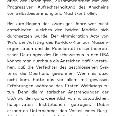
a­ti­on der Befä­hig­ten, Zusam­men­ar­beit mit den
Pro­gres­si­ven, Auf­recht­erhal­tung des Anscheins
von Selbst­be­stim­mung und Machtkontrolle).
Bis zum Beginn der zwan­zi­ger Jah­re war nicht
ent­schie­den, wel­ches der bei­den Model­le sich
durch­set­zen wür­de. Der »Immi­gra­ti­on Act« von
1924, der Auf­stieg des Ku-Klux-Klan zur Mas­sen­
or­ga­ni­sa­ti­on und die Popu­la­ri­tät ras­sen­theo­re­ti­
scher Deu­tun­gen des Bol­sche­wis­mus in den USA
konn­te man durch­aus als Anzei­chen dafür ver­ste­
hen, daß die Ver­fech­ter des geschlos­se­nen Sys­
tems die Ober­hand gewan­nen. Wenn es dazu
nicht kam, hat­te das vor allem mit gewis­sen
Erfah­run­gen wäh­rend des Ers­ten Welt­kriegs zu
tun. Denn die mili­tä­ri­schen Anstren­gun­gen der
USA wur­den ganz wesent­lich von halb­staat­li­chen,
halb­pri­va­ten Insti­tu­tio­nen getra­gen. Dabei
erkann­ten Unter­neh­mer den Vor­teil eines Burg­