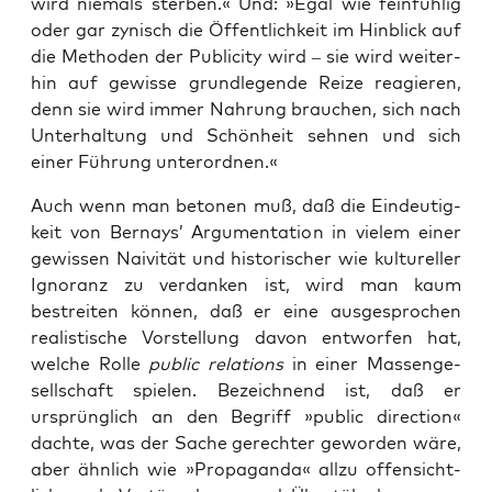
wird nie­mals ster­ben.« Und: »Egal wie fein­füh­lig
oder gar zynisch die Öffent­lich­keit im Hin­blick auf
die Metho­den der Publi­ci­ty wird – sie wird wei­ter­
hin auf gewis­se grund­le­gen­de Rei­ze reagie­ren,
denn sie wird immer Nah­rung brau­chen, sich nach
Unter­hal­tung und Schön­heit seh­nen und sich
einer Füh­rung unterordnen.«
Auch wenn man beto­nen muß, daß die Ein­deu­tig­
keit von Ber­nays’ Argu­men­ta­ti­on in vie­lem einer
gewis­sen Nai­vi­tät und his­to­ri­scher wie kul­tu­rel­ler
Igno­ranz zu ver­dan­ken ist, wird man kaum
bestrei­ten kön­nen, daß er eine aus­ge­spro­chen
rea­lis­ti­sche Vor­stel­lung davon ent­wor­fen hat,
wel­che Rol­le
public rela­ti­ons
in einer Mas­sen­ge­
sell­schaft spie­len. Bezeich­nend ist, daß er
ursprüng­lich an den Begriff »public direc­tion«
dach­te, was der Sache gerech­ter gewor­den wäre,
aber ähn­lich wie »Pro­pa­gan­da« all­zu offen­sicht­