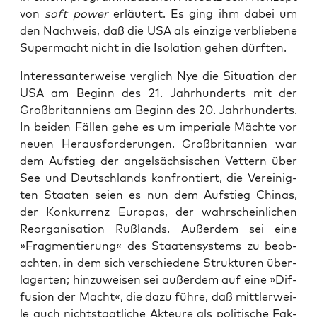
von
soft power
erläu­tert. Es ging ihm dabei um
den Nach­weis, daß die USA als ein­zi­ge ver­blie­be­ne
Super­macht nicht in die Iso­la­ti­on gehen dürften.
Inter­es­san­ter­wei­se ver­glich Nye die Situa­ti­on der
USA am Beginn des 21. Jahr­hun­derts mit der
Groß­bri­tan­ni­ens am Beginn des 20. Jahr­hun­derts.
In bei­den Fäl­len gehe es um impe­ria­le Mäch­te vor
neu­en Her­aus­for­de­run­gen. Groß­bri­tan­ni­en war
dem Auf­stieg der angel­säch­si­schen Vet­tern über
See und Deutsch­lands kon­fron­tiert, die Ver­ei­nig­
ten Staa­ten sei­en es nun dem Auf­stieg Chi­nas,
der Kon­kur­renz Euro­pas, der wahr­schein­li­chen
Reor­ga­ni­sa­ti­on Ruß­lands. Außer­dem sei eine
»Frag­men­tie­rung« des Staa­ten­sys­tems zu beob­
ach­ten, in dem sich ver­schie­de­ne Struk­tu­ren über­
la­ger­ten; hin­zu­wei­sen sei außer­dem auf eine »Dif­
fu­si­on der Macht«, die dazu füh­re, daß mitt­ler­wei­
le auch nicht­staat­li­che Akteu­re als poli­ti­sche Fak­