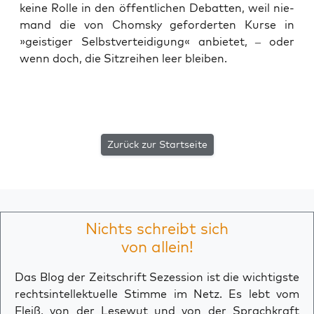
kei­ne Rol­le in den öffent­li­chen Debat­ten, weil nie­
mand die von Chom­sky gefor­der­ten Kur­se in
»geis­ti­ger Selbst­ver­tei­di­gung« anbie­tet, – oder
wenn doch, die Sitz­rei­hen leer bleiben.
Zurück zur Startseite
Nichts schreibt sich
von allein!
Das Blog der Zeitschrift Sezession ist die wichtigste
rechtsintellektuelle Stimme im Netz. Es lebt vom
Fleiß, von der Lesewut und von der Sprachkraft