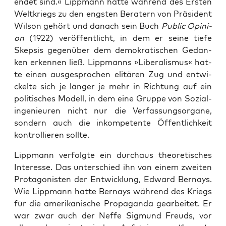
endet sind.« Lipp­mann hat­te wäh­rend des Ers­ten
Welt­kriegs zu den engs­ten Bera­tern von Prä­si­dent
Wil­son gehört und danach sein Buch
Public Opi­ni­
on
(1922) ver­öf­fent­licht, in dem er sei­ne tie­fe
Skep­sis gegen­über dem demo­kra­ti­schen Gedan­
ken erken­nen ließ. Lipp­manns »Libe­ra­lis­mus« hat­
te einen aus­ge­spro­chen eli­tä­ren Zug und ent­wi­
ckel­te sich je län­ger je mehr in Rich­tung auf ein
poli­ti­sches Modell, in dem eine Grup­pe von Sozi­al­
in­ge­nieu­ren nicht nur die Ver­fas­sungs­or­ga­ne,
son­dern auch die inkom­pe­ten­te Öffent­lich­keit
kon­trol­lie­ren sollte.
Lipp­mann ver­folg­te ein durch­aus theo­re­ti­sches
Inter­es­se. Das unter­schied ihn von einem zwei­ten
Prot­ago­nis­ten der Ent­wick­lung, Edward Ber­nays.
Wie Lipp­mann hat­te Ber­nays wäh­rend des Kriegs
für die ame­ri­ka­ni­sche Pro­pa­gan­da gear­bei­tet. Er
war zwar auch der Nef­fe Sig­mund Freuds, vor