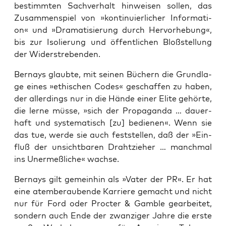
bestimm­ten Sach­ver­halt hin­wei­sen sol­len, das
Zusam­men­spiel von »kon­ti­nu­ier­li­cher Infor­ma­ti­
on« und »Dra­ma­ti­sie­rung durch Her­vor­he­bung«,
bis zur Iso­lie­rung und öffent­li­chen Bloß­stel­lung
der Widerstrebenden.
Ber­nays glaub­te, mit sei­nen Büchern die Grund­la­
ge eines »ethi­schen Codes« geschaf­fen zu haben,
der aller­dings nur in die Hän­de einer Eli­te gehör­te,
die ler­ne müs­se, »sich der Pro­pa­gan­da … dau­er­
haft und sys­te­ma­tisch [zu] bedie­nen«. Wenn sie
das tue, wer­de sie auch fest­stel­len, daß der »Ein­
fluß der unsicht­ba­ren Draht­zie­her … manch­mal
ins Uner­meß­li­che« wachse.
Ber­nays gilt gemein­hin als »Vater der PR«. Er hat
eine atem­be­rau­ben­de Kar­rie­re gemacht und nicht
nur für Ford oder Proc­ter & Gam­ble gear­bei­tet,
son­dern auch Ende der zwan­zi­ger Jah­re die ers­te