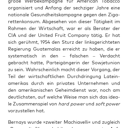
gro­ße Werbe­kampagne für Ame­ri­can Tob­ac­co
orga­ni­siert und Anfang der sech­zi­ger Jah­re eine
natio­na­le Gesund­heits­kam­pa­gne gegen den Ziga­
ret­ten­kon­sum. Abge­se­hen von die­ser Tätig­keit im
Rah­men der Wirt­schaft, war er als Bera­ter der
CIA und der United Fruit Com­pa­ny tätig. Er hat
sich gerühmt, 1954 den Sturz der links­ge­rich­te­ten
Regie­rung Gua­te­ma­las erreicht zu haben, die er
sys­te­ma­tisch in den – fal­schen – Ver­dacht
gebracht hat­te, Partei­gängerin der Sowjet­uni­on
zu sein. Wahr­schein­lich macht die­ser Vor­gang, der
Teil der wirt­schaft­li­chen Durch­drin­gung Latein­
ame­ri­kas durch ein pri­va­tes Unter­neh­men und
den ame­ri­ka­ni­schen Geheim­dienst war, noch am
deut­lichs­ten, auf wel­che Wei­se man sich das idea­
le Zusam­men­spiel von
hard power
und
soft power
vor­zu­stel­len hat.
Ber­nays wur­de »zwei­ter Machia­vel­li« und zugleich