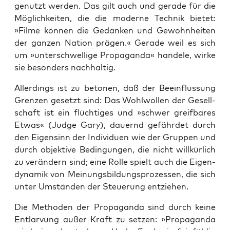
genutzt wer­den. Das gilt auch und gera­de für die
Mög­lich­kei­ten, die die moder­ne Tech­nik bie­tet:
»Fil­me kön­nen die Gedan­ken und Gewohn­hei­ten
der gan­zen Nati­on prä­gen.« Gera­de weil es sich
um »unter­schwel­li­ge Pro­pa­gan­da« han­de­le, wir­ke
sie beson­ders nachhaltig.
Aller­dings ist zu beto­nen, daß der Beein­flus­sung
Gren­zen gesetzt sind: Das Wohl­wol­len der Gesell­
schaft ist ein flüch­ti­ges und »schwer greif­ba­res
Etwas« (Judge Gary), dau­ernd gefähr­det durch
den Eigen­sinn der Indi­vi­du­en wie der Grup­pen und
durch objek­ti­ve Bedin­gun­gen, die nicht will­kür­lich
zu ver­än­dern sind; eine Rol­le spielt auch die Eigen­
dy­na­mik von Mei­nungs­bil­dungs­pro­zes­sen, die sich
unter Umstän­den der Steue­rung entziehen.
Die Metho­den der Pro­pa­gan­da sind durch kei­ne
Ent­lar­vung außer Kraft zu set­zen: »Pro­pa­gan­da