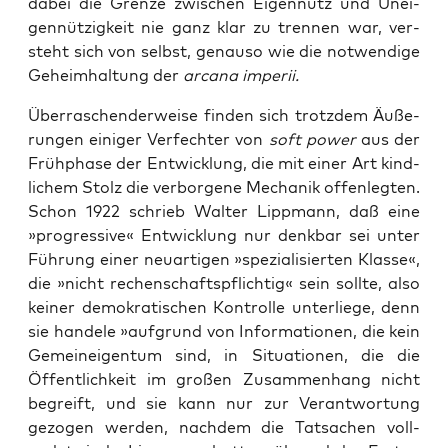
dabei die Gren­ze zwi­schen Eigen­nutz und Unei­
gen­nüt­zig­keit nie ganz klar zu tren­nen war, ver­
steht sich von selbst, genau­so wie die not­wen­di­ge
Geheim­hal­tung der
arca­na imperii.
Über­ra­schen­der­wei­se fin­den sich trotz­dem Äuße­
run­gen eini­ger Ver­fech­ter von
soft power
aus der
Früh­pha­se der Ent­wick­lung, die mit einer Art kind­
li­chem Stolz die ver­bor­ge­ne Mecha­nik offen­leg­ten.
Schon 1922 schrieb Wal­ter Lipp­mann, daß eine
»pro­gres­si­ve« Ent­wick­lung nur denk­bar sei unter
Füh­rung einer neu­ar­ti­gen »spe­zia­li­sier­ten Klas­se«,
die »nicht rechen­schafts­pflich­tig« sein soll­te, also
kei­ner demo­kra­ti­schen Kon­trol­le unter­lie­ge, denn
sie han­de­le »auf­grund von Infor­ma­tio­nen, die kein
Gemein­ei­gen­tum sind, in Situa­tio­nen, die die
Öffent­lich­keit im gro­ßen Zusam­men­hang nicht
begreift, und sie kann nur zur Ver­ant­wor­tung
gezo­gen wer­den, nach­dem die Tat­sa­chen voll­