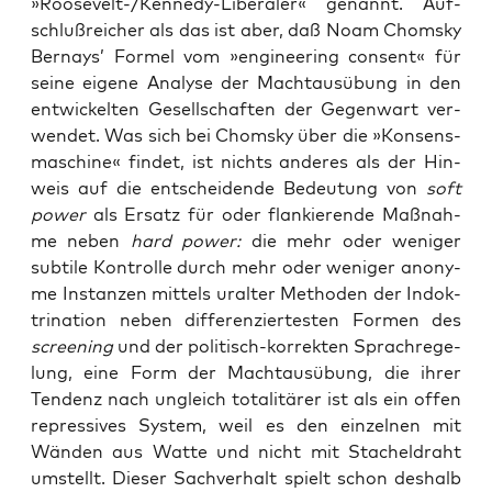
»Roo­se­velt-/Ken­ne­dy-Libe­ra­ler« genannt. Auf­
schluß­rei­cher als das ist aber, daß Noam Chom­sky
Ber­nays’ For­mel vom »engi­nee­ring con­sent« für
sei­ne eige­ne Ana­ly­se der Macht­aus­übung in den
ent­wi­ckel­ten Gesell­schaf­ten der Gegen­wart ver­
wen­det. Was sich bei Chom­sky über die »Kon­sens­
ma­schi­ne« fin­det, ist nichts ande­res als der Hin­
weis auf die ent­schei­den­de Bedeu­tung von
soft
power
als Ersatz für oder flan­kie­ren­de Maß­nah­
me neben
hard power:
die mehr oder weni­ger
sub­ti­le Kon­trol­le durch mehr oder weni­ger anony­
me Instan­zen mit­tels uralter Metho­den der Indok­
tri­na­ti­on neben dif­fe­ren­zier­tes­ten For­men des
scree­ning
und der poli­tisch-kor­rek­ten Sprach­re­ge­
lung, eine Form der Macht­aus­übung, die ihrer
Ten­denz nach ungleich tota­li­tä­rer ist als ein offen
repres­si­ves Sys­tem, weil es den ein­zel­nen mit
Wän­den aus Wat­te und nicht mit Sta­chel­draht
umstellt. Die­ser Sach­ver­halt spielt schon des­halb