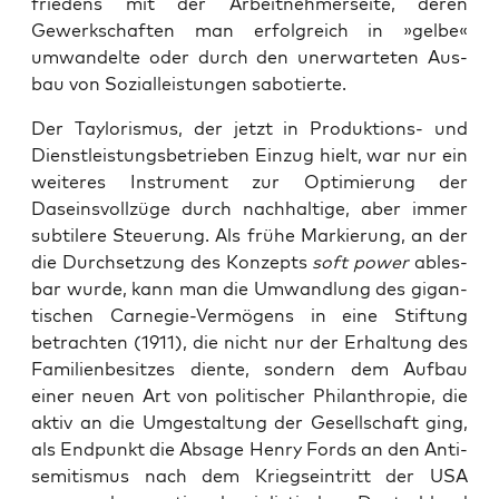
frie­dens mit der Arbeit­neh­mer­sei­te, deren
Gewerk­schaf­ten man erfolg­reich in »gel­be«
umwan­del­te oder durch den uner­war­te­ten Aus­
bau von Sozi­al­leis­tun­gen sabotierte.
Der Tay­lo­ris­mus, der jetzt in Pro­duk­ti­ons- und
Dienst­leis­tungs­be­trie­ben Ein­zug hielt, war nur ein
wei­te­res Instru­ment zur Opti­mie­rung der
Daseins­voll­zü­ge durch nach­hal­ti­ge, aber immer
sub­ti­le­re Steue­rung. Als frü­he Mar­kie­rung, an der
die Durch­set­zung des Kon­zepts
soft power
ables­
bar wur­de, kann man die Umwand­lung des gigan­
ti­schen Car­ne­gie-Ver­mö­gens in eine Stif­tung
betrach­ten (1911), die nicht nur der Erhal­tung des
Fami­li­en­be­sit­zes dien­te, son­dern dem Auf­bau
einer neu­en Art von poli­ti­scher Phil­an­thro­pie, die
aktiv an die Umge­stal­tung der Gesell­schaft ging,
als End­punkt die Absa­ge Hen­ry Fords an den Anti­
se­mi­tis­mus nach dem Kriegs­eintritt der USA