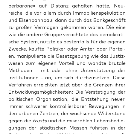
ber­ba­ro­ne« auf Distanz gehal­ten hat­te, Neu­
reiche, die vor allem durch Immo­bi­li­en­spe­ku­la­ti­on
und Eisen­bahn­bau, dann durch das Bank­ge­schäft
zu gro­ßen Ver­mö­gen gekom­men waren. Die eine
wie die ande­re Grup­pe ver­ach­te­te das demo­kra­ti­
sche Sys­tem, nutz­te es bes­ten­falls für die eige­nen
Zwe­cke, kauf­te Poli­ti­ker oder Ämter oder Par­tei­
en, mani­pu­lier­te die Gesetz­ge­bung wie das Jus­tiz­
we­sen zum eige­nen Vor­teil und wand­te bru­ta­le
Metho­den – mit oder ohne Unter­stüt­zung der
Insti­tu­tio­nen – an, um sich durch­zu­set­zen. Die­se
Ver­fah­ren erreich­ten jetzt aber die Gren­zen ihrer
Ent­wick­lungs­mög­lich­kei­ten: Die Ver­ste­ti­gung der
poli­ti­schen Orga­ni­sa­ti­on, die Ent­ste­hung neu­er,
immer schwe­rer kon­trol­lier­ba­rer Bewe­gun­gen in
den urba­nen Zen­tren, der wach­sen­de Wider­stand
gegen die
trusts
und die mise­ra­blen Lebens­be­din­
gun­gen der städ­ti­schen Mas­sen führ­ten in der