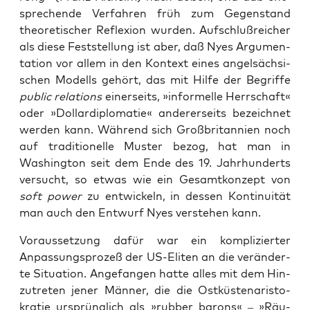
spre­chen­de Ver­fah­ren früh zum Gegen­stand
theo­re­ti­scher Refle­xi­on wur­den. Auf­schluß­rei­cher
als die­se Fest­stel­lung ist aber, daß Nyes Argu­men­
ta­ti­on vor allem in den Kon­text eines angel­säch­si­
schen Modells gehört, das mit Hil­fe der Begrif­fe
public rela­ti­ons
einer­seits, »infor­mel­le Herr­schaft«
oder »Dol­lar­di­plo­ma­tie« ande­rer­seits bezeich­net
wer­den kann. Wäh­rend sich Groß­bri­tan­ni­en noch
auf tra­di­tio­nel­le Mus­ter bezog, hat man in
Washing­ton seit dem Ende des 19. Jahr­hun­derts
ver­sucht, so etwas wie ein Gesamt­kon­zept von
soft power
zu ent­wi­ckeln, in des­sen Kon­ti­nui­tät
man auch den Ent­wurf Nyes ver­ste­hen kann.
Vor­aus­set­zung dafür war ein kom­pli­zier­ter
Anpas­sungs­pro­zeß der US-Eli­ten an die ver­än­der­
te Situa­ti­on. Ange­fan­gen hat­te alles mit dem Hin­
zu­tre­ten jener Män­ner, die die Ost­küs­ten­aris­to­
kra­tie ursprüng­lich als »rub­ber barons« – »Räu­