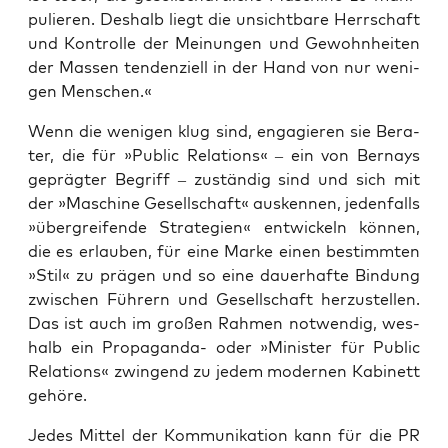
pu­lie­ren. Des­halb liegt die unsicht­ba­re Herr­schaft
und Kon­trol­le der Mei­nun­gen und Gewohn­hei­ten
der Mas­sen ten­den­zi­ell in der Hand von nur weni­
gen Menschen.«
Wenn die weni­gen klug sind, enga­gie­ren sie Bera­
ter, die für »Public Rela­ti­ons« – ein von Ber­nays
gepräg­ter Begriff – zustän­dig sind und sich mit
der »Maschi­ne Gesell­schaft« aus­ken­nen, jeden­falls
»über­grei­fen­de Stra­te­gien« ent­wi­ckeln kön­nen,
die es erlau­ben, für eine Mar­ke einen bestimm­ten
»Stil« zu prä­gen und so eine dau­er­haf­te Bin­dung
zwi­schen Füh­rern und Gesell­schaft her­zu­stel­len.
Das ist auch im gro­ßen Rah­men not­wen­dig, wes­
halb ein Pro­pa­gan­da- oder »Minis­ter für Public
Rela­ti­ons« zwin­gend zu jedem moder­nen Kabi­nett
gehöre.
Jedes Mit­tel der Kom­mu­ni­ka­ti­on kann für die PR