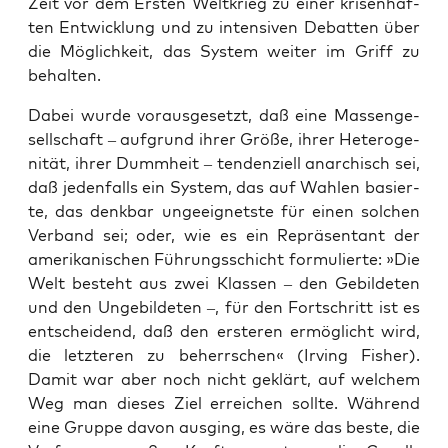
Zeit vor dem Ers­ten Welt­krieg zu einer kri­sen­haf­
ten Ent­wick­lung und zu inten­si­ven Debat­ten über
die Mög­lich­keit, das Sys­tem wei­ter im Griff zu
behalten.
Dabei wur­de vor­aus­ge­setzt, daß eine Mas­sen­ge­
sell­schaft – auf­grund ihrer Grö­ße, ihrer Hete­ro­ge­
ni­tät, ihrer Dumm­heit – ten­den­zi­ell anar­chisch sei,
daß jeden­falls ein Sys­tem, das auf Wah­len basier­
te, das denk­bar unge­eig­nets­te für einen sol­chen
Ver­band sei; oder, wie es ein Reprä­sen­tant der
ame­ri­ka­ni­schen Füh­rungs­schicht for­mu­lier­te: »Die
Welt besteht aus zwei Klas­sen – den Gebil­de­ten
und den Unge­bil­de­ten –, für den Fort­schritt ist es
ent­schei­dend, daß den ers­te­ren ermög­licht wird,
die letz­te­ren zu beherr­schen« (Irving Fisher).
Damit war aber noch nicht geklärt, auf wel­chem
Weg man die­ses Ziel errei­chen soll­te. Wäh­rend
eine Grup­pe davon aus­ging, es wäre das bes­te, die