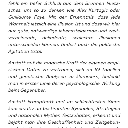
fehlt ein tie­fer Schluck aus dem Brun­nen Nietz­
sches, um so zu den­ken wie Alex Kur­ta­gic oder
Guil­laume Faye. Mit der Erkennt­nis, dass jede
Wahr­heit letz­lich eine Illu­si­on ist und dass wir hier
nur gute, not­wen­di­ge lebens­stei­gern­de und welt­
ver­nei­nen­de, deka­den­te, schlech­te Illu­sio­nen
unter­schei­den kön­nen, ändert auch die poli­ti­sche
Agi­ta­ti­on total.
Anstatt auf die magi­sche Kraft der eige­nen empi­
ri­schen Daten zu ver­trau­en, sich an IQ-Tabel­len
und gene­ti­sche Ana­ly­sen zu klam­mern, bedenkt
man in ers­ter Linie deren psy­cho­lo­gi­sche Wir­kung
beim Gegenüber.
Anstatt krampf­haft und im schlech­tes­ten Sin­ne
kon­ser­va­tiv an bestimm­ten Sym­bo­len, Stra­te­gien
und natio­na­len Mythen fest­zu­hal­ten, erkennt und
bejaht man ihre Geschaf­fen­heit und Zeit­ge­bun­