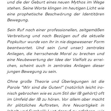
und die der Geburt eines neu­en Mythos im Wege
ste­hen. Sei­ne Wor­te klin­gen im heu­ti­gen Licht wie
eine pro­phe­ti­sche Beschwö­rung der Iden­ti­tä­ren
Bewegung.
Sein Ruf nach einer pro­fes­sio­nel­len, zeit­ge­mä­ßen
Ver­brei­tung und nach Bezü­gen auf die aktu­el­le
Pop­kul­tur wur­de von ihr in nie dage­we­se­ner Form
beant­wor­tet. Und sein (und unser) zen­tra­les
Anlie­gen, die herr­schen­de Moral zu bre­chen und
eine Neu­be­wer­tung der Idee der Viel­falt zu errei­
chen, scheint auch in zen­tra­les Anlie­gen die­ser
jun­gen Bewe­gung zu sein.
Ohne gro­ße Theo­rie und Über­le­gun­gen ist die
Paro­le “Wir sind die Guten!” (natür­lich leicht iro­
nisch gebro­chen wie es zum Stil der IB gehört) oft
im Umfeld der IB zu hören. Vor allem aber macht
ihr plötz­li­ches Auf­tre­ten, ihre Neu­ar­tig­keit in