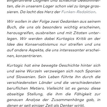
ein­ge­fah­re­ne Dog­men und schlech­te Gewohn­hei­
ten, die in unse­rem Lager schon viel zu lan­ge gras­
sie­ren. Da lacht das Herz der
Fun­ken-Redak­ti­on
.
Wir wol­len in der Fol­ge zwei Gedan­ken aus sei­nem
Buch, die uns als beson­ders wich­tig erschei­nen,
her­aus­grei­fen, aus­brei­ten und mit Zita­ten unter­
le­gen. Wir wer­den dabei Kur­ta­gics Kri­tik an der
Idee des Kon­ser­va­ti­vis­mus nur strei­fen und uns
auf ande­re Aspek­te, die uns inter­es­san­ter erschei­
nen, konzentrieren.
Kur­ta­gic hat eine beweg­te Geschich­te hin­ter sich
und sei­ne Wur­zeln ver­zwei­gen sich nach Spa­ni­en
und Slo­we­ni­en. Sein Leben führ­te ihn durch die
ver­schie­dens­ten Län­der und die ver­schie­dens­ten
beruf­li­chen Metiers. Viel­leicht ist es genau die­se
absei­ti­ge Stel­lung, die ihm die Fähig­keit zur
genau­en Ana­ly­se der Zusam­men­hän­ge gab, in
denen er seit eini­ger Zeit als Den­ker wirkt.