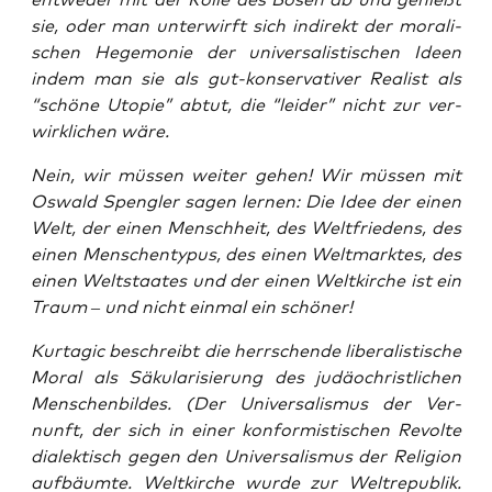
sie, oder man unter­wirft sich indi­rekt der mora­li­
schen Hege­mo­nie der uni­ver­sa­lis­ti­schen Ideen
indem man sie als gut-kon­ser­va­ti­ver Rea­list als
“schö­ne Uto­pie” abtut, die “lei­der” nicht zur ver­
wirk­li­chen wäre.
Nein, wir müs­sen wei­ter gehen! Wir müs­sen mit
Oswald Speng­ler sagen ler­nen: Die Idee der einen
Welt, der einen Mensch­heit, des Welt­frie­dens, des
einen Men­schen­ty­pus, des einen Welt­mark­tes, des
einen Welt­staa­tes und der einen Welt­kir­che ist ein
Traum – und nicht ein­mal ein schöner!
Kur­ta­gic beschreibt die herr­schen­de libe­ra­lis­ti­sche
Moral als Säku­la­ri­sie­rung des judäo­christ­li­chen
Men­schen­bil­des. (Der Uni­ver­sa­lis­mus der Ver­
nunft, der sich in einer kon­for­mis­ti­schen Revol­te
dia­lek­tisch gegen den Uni­ver­sa­lis­mus der Reli­gi­on
auf­bäum­te. Welt­kir­che wur­de zur Welt­re­pu­blik.