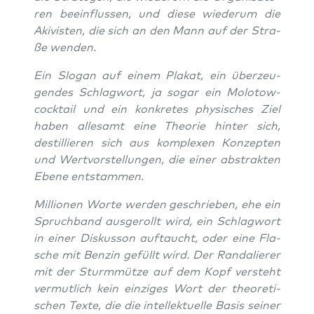
ren beein­flus­sen, und die­se wie­der­um die
Aki­vis­ten, die sich an den Mann auf der Stra­
ße wenden.
Ein Slo­gan auf einem Pla­kat, ein über­zeu­
gen­des Schlag­wort, ja sogar ein Molo­tow­
cock­tail und ein kon­kre­tes phy­si­sches Ziel
haben alle­samt eine Theo­rie hin­ter sich,
destil­lie­ren sich aus kom­ple­xen Kon­zep­ten
und Wert­vor­stel­lun­gen, die einer abs­trak­ten
Ebe­ne entstammen.
Mil­lio­nen Wor­te wer­den geschrie­ben, ehe ein
Spruch­band aus­ge­rollt wird, ein Schlag­wort
in einer Dis­kus­son auf­taucht, oder eine Fla­
sche mit Ben­zin gefüllt wird. Der Ran­da­lie­rer
mit der Sturm­müt­ze auf dem Kopf ver­steht
ver­mut­lich kein ein­zi­ges Wort der theo­re­ti­
schen Tex­te, die die intel­lek­tu­el­le Basis sei­ner