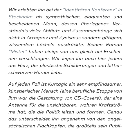
Wir erleb­ten ihn bei der
“Iden­ti­tä­ren Kon­fe­renz” in
Stock­holm
als sym­pa­thi­schen, elo­quen­ten und
beschei­de­nen Mann, des­sen über­le­ge­nes Ver­
ständ­nis vie­ler Abläu­fe und Zusam­men­hän­ge sich
nicht in Arro­ganz und Zynis­mus son­dern güti­gem,
wis­sen­dem Lächeln aus­drück­te. Sei­nen Roman
“Mis­ter”
haben eini­ge von uns gleich bei Erschei­
nen ver­schlun­gen. Wir legen ihn auch hier jedem
ans Herz, der plas­ti­sche Schil­de­run­gen und bit­ter­
schwar­zen Humor liebt.
Auf jeden Fall ist Kur­ta­gic ein sehr emp­find­sa­mer,
künst­le­ri­scher Mensch (eine beruf­li­che Etap­pe von
ihm war die Gestal­tung von CD-Covers), der eine
Anten­ne für die unsicht­ba­ren, wah­ren Kraft­strö­
me hat, die die Poli­tik lei­ten und for­men. Genau
das unter­schei­det ihn ange­nehm von den angel­
säch­si­schen Flach­köp­fen, die groß­teils sein Publi­