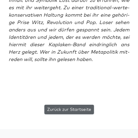
Inhalt und Sym­bo­lik Lust dar­auf zu erfah­ren, wie
es mit ihr wei­ter­geht. Zu einer tra­di­tio­nal-wer­te­
kon­ser­va­ti­ven Hal­tung kommt bei ihr eine gehö­ri­
ge Pri­se Witz, Revo­lu­ti­on und Pop. Loser sehen
anders aus und wir dür­fen gespannt sein. Jedem
Iden­ti­tä­ren und jedem, der es wer­den möch­te, sei
hier­mit die­ser Kapla­ken-Band ein­dring­lich ans
Herz gelegt. Wer in Zukunft über Meta­po­li­tik mit­
re­den will, soll­te ihn gele­sen haben.
Zurück zur Startseite