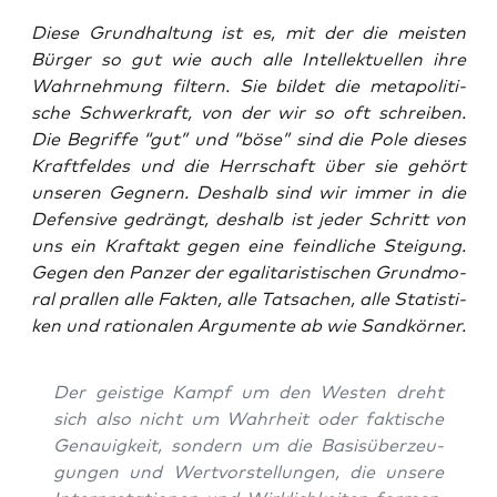
Die­se Grund­hal­tung ist es, mit der die meis­ten
Bür­ger so gut wie auch alle Intel­lek­tu­el­len ihre
Wahr­neh­mung fil­tern. Sie bil­det die meta­po­li­ti­
sche Schwer­kraft, von der wir so oft schrei­ben.
Die Begrif­fe “gut” und “böse” sind die Pole die­ses
Kraft­fel­des und die Herr­schaft über sie gehört
unse­ren Geg­nern. Des­halb sind wir immer in die
Defen­si­ve gedrängt, des­halb ist jeder Schritt von
uns ein Kraft­akt gegen eine feind­li­che Stei­gung.
Gegen den Pan­zer der ega­li­ta­ris­ti­schen Grund­mo­
ral pral­len alle Fak­ten, alle Tat­sa­chen, alle Sta­tis­ti­
ken und ratio­na­len Argu­men­te ab wie Sandkörner.
Der geis­ti­ge Kampf um den Wes­ten dreht
sich also nicht um Wahr­heit oder fak­ti­sche
Genau­ig­keit, son­dern um die Basis­über­zeu­
gun­gen und Wert­vor­stel­lun­gen, die unse­re