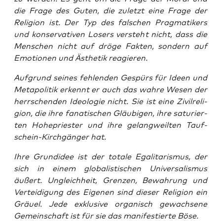
die Fra­ge des Guten, die zuletzt eine Fra­ge der
Reli­gi­on ist. Der Typ des fal­schen Prag­ma­ti­kers
und kon­ser­va­ti­ven Losers ver­steht nicht, dass die
Men­schen nicht auf drö­ge Fak­ten, son­dern auf
Emo­tio­nen und Ästhe­tik reagieren.
Auf­grund sei­nes feh­len­den Gespürs für Ideen und
Meta­po­li­tik erkennt er auch das wah­re Wesen der
herr­schen­den Ideo­lo­gie nicht. Sie ist eine Zivil­re­li­
gi­on, die ihre fana­ti­schen Gläu­bi­gen, ihre satu­rier­
ten Hohe­pries­ter und ihre gelang­weil­ten Tauf­
schein-Kirch­gän­ger hat.
Ihre Grund­idee ist der tota­le Ega­li­ta­ris­mus, der
sich in einem glo­ba­lis­ti­schen Uni­ver­sa­lis­mus
äußert. Ungleich­heit, Gren­zen, Bewah­rung und
Ver­tei­di­gung des Eige­nen sind die­ser Reli­gi­on ein
Gräu­el. Jede exklu­si­ve orga­nisch gewach­se­ne
Gemein­schaft ist für sie das mani­fes­tier­te Böse.