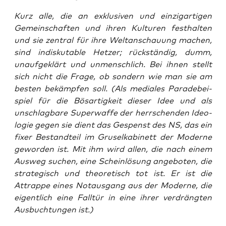
Kurz alle, die an exklu­si­ven und ein­zig­ar­ti­gen
Gemein­schaf­ten und ihren Kul­tu­ren fest­hal­ten
und sie zen­tral für ihre Welt­an­schau­ung machen,
sind indis­ku­ta­ble Het­zer; rück­stän­dig, dumm,
unauf­ge­klärt und unmensch­lich. Bei ihnen stellt
sich nicht die Fra­ge, ob son­dern wie man sie am
bes­ten bekämp­fen soll. (Als media­les Para­de­bei­
spiel für die Bös­ar­tig­keit die­ser Idee und als
unschlag­ba­re Super­waf­fe der herr­schen­den Ideo­
lo­gie gegen sie dient das Gespenst des NS, das ein
fixer Bestand­teil im Gru­sel­ka­bi­nett der Moder­ne
gewor­den ist. Mit ihm wird allen, die nach einem
Aus­weg suchen, eine Schein­lö­sung ange­bo­ten, die
stra­te­gisch und theo­re­tisch tot ist. Er ist die
Attrap­pe eines Not­aus­gang aus der Moder­ne, die
eigent­lich eine Fall­tür in eine ihrer ver­dräng­ten
Aus­buch­tun­gen ist.)