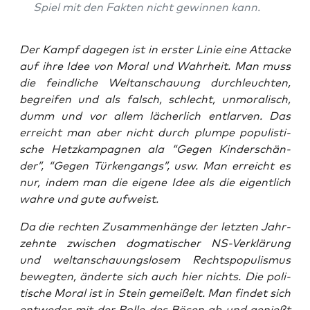
Spiel mit den Fak­ten nicht gewin­nen kann.
Der Kampf dage­gen ist in ers­ter Linie eine Atta­cke
auf ihre Idee von Moral und Wahr­heit. Man muss
die feind­li­che Welt­an­schau­ung durch­leuch­ten,
begrei­fen und als falsch, schlecht, unmo­ra­lisch,
dumm und vor allem lächer­lich ent­lar­ven. Das
erreicht man aber nicht durch plum­pe popu­lis­ti­
sche Hetz­kam­pa­gnen ala “Gegen Kin­der­schän­
der”, “Gegen Tür­ken­gangs”, usw. Man erreicht es
nur, indem man die eige­ne Idee als die eigent­lich
wah­re und gute aufweist.
Da die rech­ten Zusam­men­hän­ge der letz­ten Jahr­
zehn­te zwi­schen dog­ma­ti­scher NS-Ver­klä­rung
und welt­an­schau­ungs­lo­sem Rechts­po­pu­lis­mus
beweg­ten, änder­te sich auch hier nichts. Die poli­
ti­sche Moral ist in Stein gemei­ßelt. Man fin­det sich
ent­we­der mit der Rol­le des Bösen ab und genießt