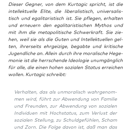
Die­ser Geg­ner, von dem Kur­ta­gic spricht, ist die
intel­lek­tu­el­le Eli­te, die libe­ra­lis­tisch, uni­ver­sa­lis­
tisch und ega­li­ta­ris­tisch ist. Sie pfle­gen, erhal­ten
und erneu­ern den ega­li­ta­ris­ti­schen Mythos und
mit ihm die meta­po­li­ti­sche Schwer­kraft. Sie zie­
hen, weil sie als die Guten und Intel­lek­tu­el­len gel­
ten, ihrer­seits ehr­gei­zi­ge, begab­te und kri­ti­sche
Jugend­li­che an. Allein durch ihre mora­li­sche Hege­
mo­nie ist die herr­schen­de Ideo­lo­gie unum­gäng­lich
für alle, die einen hohen sozia­len Sta­tus errei­chen
wol­len. Kur­ta­gic schreibt:
Ver­hal­ten, das als unmo­ra­lisch wahr­ge­nom­
men wird, führt zur Abwen­dung von Fami­lie
und Freun­den, zur Abwen­dung von sozia­len
Indi­vi­du­en mit Hoch­sta­tus, zum Ver­lust der
sozia­len Stel­lung, zu Schuld­ge­füh­len, Scham
und Zorn. Die Fol­ge davon ist, daß man das