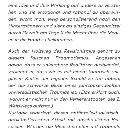
eine Idee und ihre Wir­kung auf ande­re zu ver­ste­
hen und sie emo­tio­nal und ratio­nal zu über­win­
den, sucht man, ewig per­so­na­li­sie­rend nach den
Hin­ter­män­nern und sieht als ein­zi­ges Gegen­mit­tel
durch Gewalt am Tage X die Macht über die Medi­
en in die Hand zu bekommen.
Auch der Holz­weg des Revi­sio­nis­mus gehört zu
die­sem fal­schen Prag­ma­tis­mus. Abge­se­hen
davon, dass er unleug­ba­re Rea­li­tä­ren aus­blen­det,
ver­kennt er, dass wir es mit einem fana­tisch-reli­
giö­sen Kul­tus der eige­nen Schuld zu tun haben,
der die schwar­ze Blü­te eines jahr­tau­sen­de­al­ten
uni­ver­sa­lis­ti­schen Trau­mas ist. (Das erklärt auch,
war­um er nicht nur in den Ver­lie­rer­staa­ten des 2.
Welt­kriegs auftritt.)
Kur­ta­gic wider­legt die­sen anti­in­tel­lek­tua­lis­tisch-
anti­künst­le­ri­schen Affekt mit anschau­li­chen Bei­
spie­len. Wür­den die Men­schen eher auf ratio­na­le