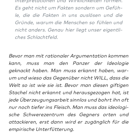
Inter­pre­ta­tio­nen und Wirk­lich­kei­ten for­men.
Es geht nicht um Fak­ten son­dern um Gefüh­
le, die die Fak­ten in uns aus­lö­sen und die
Grün­de, war­um die Men­schen so füh­len und
nicht anders. Genau hier liegt unser eigent­li­
ches Schlachtfeld.
Bevor man mit ratio­na­ler Argu­men­ta­ti­on kom­men
kann, muss man den Pan­zer der Ideo­lo­gie
geknackt haben. Man muss erkannt haben, war­
um und wie­so das Gegen­über nicht WILL, dass die
Welt so ist wie sie ist. Bevor man die­sen gif­ti­gen
Sta­chel nicht erkannt und her­aus­ge­zo­gen hat, ist
jede Über­zeu­gungs­ar­beit sinn­los und bohrt ihn oft
nur noch tie­fer ins Fleisch. Man muss das ideo­lo­gi­
sche Schwe­re­zen­trum des Geg­ners orten und
atta­ckie­ren, erst dann wird er zugäng­lich für die
empi­ri­sche Unterfütterung.