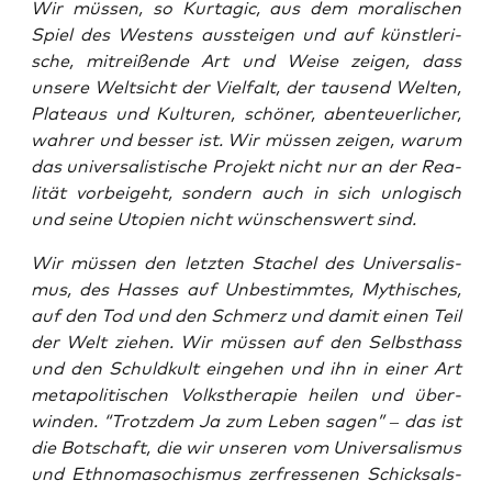
Wir müs­sen, so Kur­ta­gic, aus dem mora­li­schen
Spiel des Wes­tens aus­stei­gen und auf künst­le­ri­
sche, mit­rei­ßen­de Art und Wei­se zei­gen, dass
unse­re Welt­sicht der Viel­falt, der tau­send Wel­ten,
Pla­teaus und Kul­tu­ren, schö­ner, aben­teu­er­li­cher,
wah­rer und bes­ser ist. Wir müs­sen zei­gen, war­um
das uni­ver­sa­lis­ti­sche Pro­jekt nicht nur an der Rea­
li­tät vor­bei­geht, son­dern auch in sich unlo­gisch
und sei­ne Uto­pien nicht wün­schens­wert sind.
Wir müs­sen den letz­ten Sta­chel des Uni­ver­sa­lis­
mus, des Has­ses auf Unbe­stimm­tes, Mythi­sches,
auf den Tod und den Schmerz und damit einen Teil
der Welt zie­hen. Wir müs­sen auf den Selbst­hass
und den Schuld­kult ein­ge­hen und ihn in einer Art
meta­po­li­ti­schen Volks­the­ra­pie hei­len und über­
win­den. “Trotz­dem Ja zum Leben sagen” – das ist
die Bot­schaft, die wir unse­ren vom Uni­ver­sa­lis­mus
und Eth­no­ma­so­chis­mus zer­fres­se­nen Schick­sals­