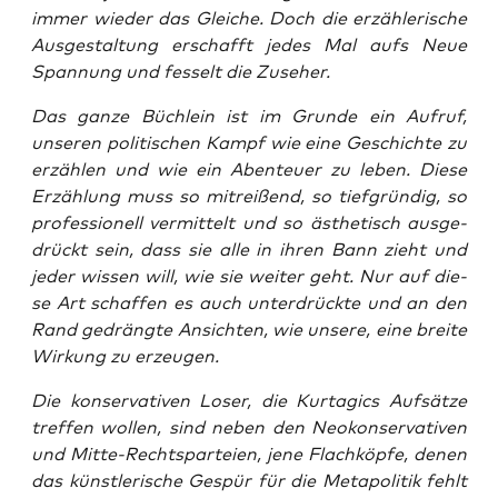
immer wie­der das Glei­che. Doch die erzäh­le­ri­sche
Aus­ge­stal­tung erschafft jedes Mal aufs Neue
Span­nung und fes­selt die Zuseher.
Das gan­ze Büch­lein ist im Grun­de ein Auf­ruf,
unse­ren poli­ti­schen Kampf wie eine Geschich­te zu
erzäh­len und wie ein Aben­teu­er zu leben. Die­se
Erzäh­lung muss so mit­rei­ßend, so tief­grün­dig, so
pro­fes­sio­nell ver­mit­telt und so ästhe­tisch aus­ge­
drückt sein, dass sie alle in ihren Bann zieht und
jeder wis­sen will, wie sie wei­ter geht. Nur auf die­
se Art schaf­fen es auch unter­drück­te und an den
Rand gedräng­te Ansich­ten, wie unse­re, eine brei­te
Wir­kung zu erzeugen.
Die kon­ser­va­ti­ven Loser, die Kur­ta­gics Auf­sät­ze
tref­fen wol­len, sind neben den Neo­kon­ser­va­ti­ven
und Mit­te-Rechts­par­tei­en, jene Flach­köp­fe, denen
das künst­le­ri­sche Gespür für die Meta­po­li­tik fehlt