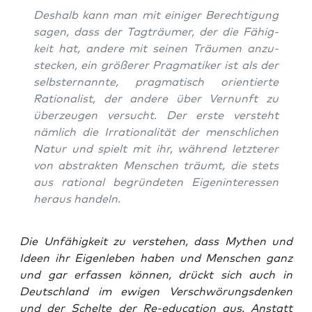
Des­halb kann man mit eini­ger Berech­ti­gung
sagen, dass der Tag­träu­mer, der die Fähig­
keit hat, ande­re mit sei­nen Träu­men anzu­
ste­cken, ein grö­ße­rer Prag­ma­ti­ker ist als der
selbst­er­nann­te, prag­ma­tisch ori­en­tier­te
Ratio­na­list, der ande­re über Ver­nunft zu
über­zeu­gen ver­sucht. Der ers­te ver­steht
näm­lich die Irra­tio­na­li­tät der mensch­li­chen
Natur und spielt mit ihr, wäh­rend letz­te­rer
von abs­trak­ten Men­schen träumt, die stets
aus ratio­nal begrün­de­ten Eigen­in­ter­es­sen
her­aus handeln.
Die Unfä­hig­keit zu ver­ste­hen, dass Mythen und
Ideen ihr Eigen­le­ben haben und Men­schen ganz
und gar erfas­sen kön­nen, drückt sich auch in
Deutsch­land im ewi­gen Ver­schwö­rungs­den­ken
und der Schel­te der Re-edu­ca­ti­on aus. Anstatt