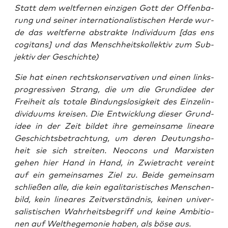
Statt dem welt­fer­nen ein­zi­gen Gott der Offen­ba­
rung und sei­ner inter­na­tio­na­lis­ti­schen Her­de wur­
de das welt­fer­ne abs­trak­te Indi­vi­du­um [das ens
cogi­tans] und das Mensch­heits­kol­lek­tiv zum Sub­
jek­tiv der Geschichte)
Sie hat einen rechts­kon­ser­va­ti­ven und einen links­
pro­gres­si­ven Strang, die um die Grund­idee der
Frei­heit als tota­le Bin­dungs­lo­sig­keit des Ein­zel­in­
di­vi­du­ums krei­sen. Die Ent­wick­lung die­ser Grund­
idee in der Zeit bil­det ihre gemein­sa­me linea­re
Geschichts­be­trach­tung, um deren Deu­tungs­ho­
heit sie sich strei­ten. Neo­cons und Mar­xis­ten
gehen hier Hand in Hand, in Zwie­tracht ver­eint
auf ein gemein­sa­mes Ziel zu. Bei­de gemein­sam
schlie­ßen alle, die kein ega­li­ta­ris­ti­sches Men­schen­
bild, kein linea­res Zeit­ver­ständ­nis, kei­nen uni­ver­
sa­lis­ti­schen Wahr­heits­be­griff und kei­ne Ambi­tio­
nen auf Welthe­ge­mo­nie haben, als böse aus.