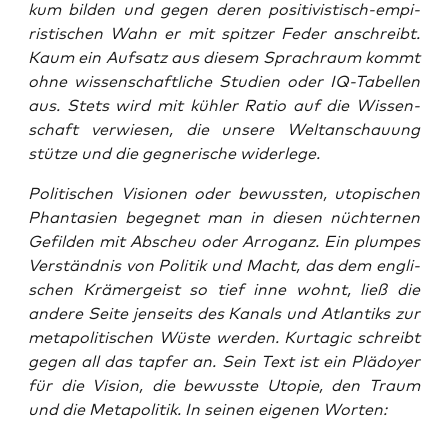
kum bil­den und gegen deren posi­ti­vis­tisch-empi­
ris­ti­schen Wahn er mit spit­zer Feder anschreibt.
Kaum ein Auf­satz aus die­sem Sprach­raum kommt
ohne wis­sen­schaft­li­che Stu­di­en oder IQ-Tabel­len
aus. Stets wird mit küh­ler Ratio auf die Wis­sen­
schaft ver­wie­sen, die unse­re Welt­an­schau­ung
stüt­ze und die geg­ne­ri­sche widerlege.
Poli­ti­schen Visio­nen oder bewuss­ten, uto­pi­schen
Phan­ta­sien begeg­net man in die­sen nüch­ter­nen
Gefil­den mit Abscheu oder Arro­ganz. Ein plum­pes
Ver­ständ­nis von Poli­tik und Macht, das dem eng­li­
schen Krä­mer­geist so tief inne wohnt, ließ die
ande­re Sei­te jen­seits des Kanals und Atlan­tiks zur
meta­po­li­ti­schen Wüs­te wer­den. Kur­ta­gic schreibt
gegen all das tap­fer an. Sein Text ist ein Plä­doy­er
für die Visi­on, die bewuss­te Uto­pie, den Traum
und die Meta­po­li­tik. In sei­nen eige­nen Worten: