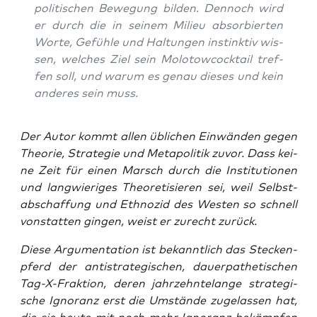
poli­ti­schen Bewe­gung bil­den. Den­noch wird
er durch die in sei­nem Milieu absor­bier­ten
Wor­te, Gefüh­le und Hal­tun­gen instink­tiv wis­
sen, wel­ches Ziel sein Molo­tow­cock­tail tref­
fen soll, und war­um es genau die­ses und kein
ande­res sein muss.
Der Autor kommt allen übli­chen Ein­wän­den gegen
Theo­rie, Stra­te­gie und Meta­po­li­tik zuvor. Dass kei­
ne Zeit für einen Marsch durch die Insti­tu­tio­nen
und lang­wie­ri­ges Theo­re­ti­sie­ren sei, weil Selb­st­
ab­schaf­fung und Eth­no­zid des Wes­ten so schnell
von­stat­ten gin­gen, weist er zurecht zurück.
Die­se Argu­men­ta­ti­on ist bekannt­lich das Ste­cken­
pferd der anti­stra­te­gi­schen, dau­er­pa­the­ti­schen
Tag-X-Frak­ti­on, deren jahr­zehn­te­lan­ge stra­te­gi­
sche Igno­ranz erst die Umstän­de zuge­las­sen hat,