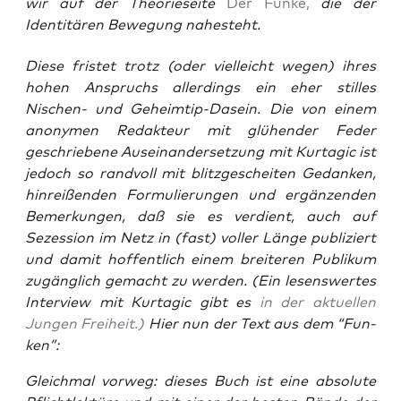
wir auf der Theorieseite
Der Funke,
die der
Identitären Bewegung nahesteht.
Die­se fris­tet trotz (oder viel­leicht wegen) ihres
hohen Anspruchs aller­dings ein eher stil­les
Nischen- und Geheim­tip-Dasein. Die von einem
anony­men Redak­teur mit glü­hen­der Feder
geschrie­be­ne Aus­ein­an­der­set­zung mit Kur­ta­gic ist
jedoch so rand­voll mit blitz­ge­schei­ten Gedan­ken,
hin­rei­ßen­den For­mu­lie­run­gen und ergän­zen­den
Bemer­kun­gen, daß sie es ver­dient, auch auf
Sezes­si­on im Netz
in (fast) vol­ler Län­ge publi­ziert
und damit hof­fent­lich einem brei­te­ren Publi­kum
zugäng­lich gemacht zu wer­den. (Ein lesens­wer­tes
Inter­view mit Kur­ta­gic gibt es
in der aktu­el­len
Jun­gen Frei­heit
.)
Hier nun der Text aus dem “Fun­
ken”:
Gleich­mal vor­weg: die­ses Buch ist eine abso­lu­te