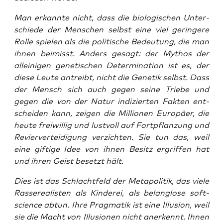
Man erkann­te nicht, dass die bio­lo­gi­schen Unter­
schie­de der Men­schen selbst eine viel gerin­ge­re
Rol­le spie­len als die poli­ti­sche Bedeu­tung, die man
ihnen bei­misst. Anders gesagt: der Mythos der
allei­ni­gen gene­ti­schen Deter­mi­na­ti­on ist es, der
die­se Leu­te antreibt, nicht die Gene­tik selbst. Dass
der Mensch sich auch gegen sei­ne Trie­be und
gegen die von der Natur indi­zier­ten Fak­ten ent­
schei­den kann, zei­gen die Mil­lio­nen Euro­pä­er, die
heu­te frei­wil­lig und lust­voll auf Fort­pflan­zung und
Revier­ver­tei­di­gung ver­zich­ten. Sie tun das, weil
eine gif­ti­ge Idee von ihnen Besitz ergrif­fen hat
und ihren Geist besetzt hält.
Dies ist das Schlacht­feld der Meta­po­li­tik, das vie­le
Ras­se­rea­lis­ten als Kin­de­rei, als belang­lo­se
soft-
sci­ence
abtun. Ihre Prag­ma­tik ist eine Illu­si­on, weil
sie die Macht von Illu­sio­nen nicht aner­kennt. Ihnen