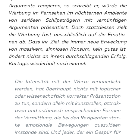
Argu­men­te reagie­ren, so schreibt er, wür­de die
Wer­bung im Fern­se­hen im nüch­ter­nen Ambi­en­te
von seriö­sen Schlips­trä­gern mit ver­nünf­ti­gen
Argu­men­ten prä­sen­tiert. Doch statt­des­sen zielt
die Wer­bung fast aus­schließ­lich auf die Emo­tio­
nen ab. Dass ihr Ziel, die immer neue Erwe­ckung
von mas­si­vem, sinn­lo­sen Kon­sum, kein gutes ist,
ändert nichts an ihrem durch­schla­gen­den Erfolg.
Kur­ta­gic wie­der­holt noch einmal:
Die Inten­si­tät mit der Wer­te ver­in­ner­licht
wer­den, hat über­haupt nichts mit logi­scher
oder wis­sen­schaft­lich kor­rek­ter Prä­sen­ta­ti­on
zu tun, son­dern allein mit kunst­vol­len, attrak­
ti­ven und ästhe­tisch anspre­chen­den For­men
der Ver­mitt­lung, die bei den Rezi­pi­en­ten star­
ke emo­tio­na­le Bewe­gun­gen aus­zu­lö­sen
imstan­de sind. Und jeder, der ein Gespür für