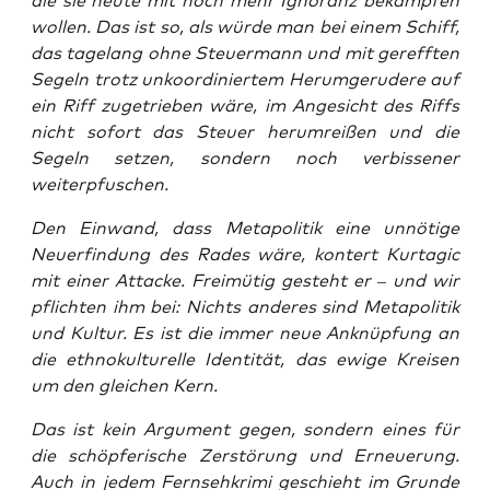
die sie heu­te mit noch mehr Igno­ranz bekämp­fen
wol­len. Das ist so, als wür­de man bei einem Schiff,
das tage­lang ohne Steu­er­mann und mit gereff­ten
Segeln trotz unko­or­di­nier­tem Her­um­ge­ru­de­re auf
ein Riff zuge­trie­ben wäre, im Ange­sicht des Riffs
nicht sofort das Steu­er her­um­rei­ßen und die
Segeln set­zen, son­dern noch ver­bis­se­ner
weiterpfuschen.
Den Ein­wand, dass Meta­po­li­tik eine unnö­ti­ge
Neu­erfin­dung des Rades wäre, kon­tert Kur­ta­gic
mit einer Atta­cke. Frei­mü­tig gesteht er – und wir
pflich­ten ihm bei: Nichts ande­res sind Meta­po­li­tik
und Kul­tur. Es ist die immer neue Anknüp­fung an
die eth­no­kul­tu­rel­le Iden­ti­tät, das ewi­ge Krei­sen
um den glei­chen Kern.
Das ist kein Argu­ment gegen, son­dern eines für
die schöp­fe­ri­sche Zer­stö­rung und Erneue­rung.
Auch in jedem Fern­seh­kri­mi geschieht im Grun­de