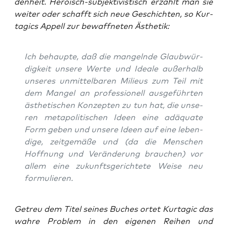
den­heit. Hero­isch-sub­jek­ti­vis­tisch erzählt man sie
wei­ter oder schafft sich neue Geschich­ten, so Kur­
ta­gics Appell zur bewaff­ne­ten Ästhetik:
Ich behaup­te, daß die man­geln­de Glaub­wür­
dig­keit unse­re Wer­te und Idea­le außer­halb
unse­res unmit­tel­ba­ren Milieus zum Teil mit
dem Man­gel an pro­fes­sio­nell aus­ge­führ­ten
ästhe­ti­schen Kon­zep­ten zu tun hat, die unse­
ren meta­po­li­ti­schen Ideen eine adäqua­te
Form geben und unse­re Ideen auf eine leben­
di­ge, zeit­ge­mä­ße und (da die Men­schen
Hoff­nung und Ver­än­de­rung brau­chen) vor
allem eine zukunfts­ge­rich­te­te Wei­se neu
formulieren.
Getreu dem Titel sei­nes Buches ortet Kur­ta­gic das
wah­re Pro­blem in den eige­nen Rei­hen und