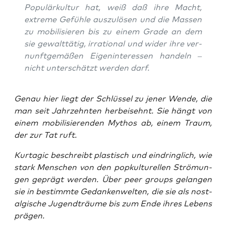
Popu­lär­kul­tur hat, weiß daß ihre Macht,
extre­me Gefüh­le aus­zu­lö­sen und die Mas­sen
zu mobi­li­sie­ren bis zu einem Gra­de an dem
sie gewalt­tä­tig, irra­tio­nal und wider ihre ver­
nunft­ge­mä­ßen Eigen­in­ter­es­sen han­deln –
nicht unter­schätzt wer­den darf.
Genau hier liegt der Schlüs­sel zu jener Wen­de, die
man seit Jahr­zehn­ten her­bei­sehnt. Sie hängt von
einem mobi­li­sie­ren­den Mythos ab, einem Traum,
der zur Tat ruft.
Kur­ta­gic beschreibt plas­tisch und ein­dring­lich, wie
stark Men­schen von den pop­kul­tu­rel­len Strö­mun­
gen geprägt wer­den. Über peer groups gelan­gen
sie in bestimm­te Gedan­ken­wel­ten, die sie als nost­
al­gi­sche Jugend­träu­me bis zum Ende ihres Lebens
prägen.