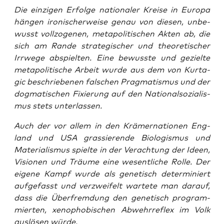
Die ein­zi­gen Erfol­ge natio­na­ler Krei­se in Euro­pa
hän­gen iro­ni­scher­wei­se genau von die­sen, unbe­
wusst voll­zo­ge­nen, meta­po­li­ti­schen Akten ab, die
sich am Ran­de stra­te­gi­scher und theo­re­ti­scher
Irr­we­ge abspiel­ten. Eine bewuss­te und geziel­te
meta­po­li­ti­sche Arbeit wur­de aus dem von Kur­ta­
gic beschrie­be­nen fal­schen Prag­ma­tis­mus und der
dog­ma­ti­schen Fixie­rung auf den Natio­nal­so­zia­lis­
mus stets unterlassen.
Auch der vor allem in den Krä­mer­na­tio­nen Eng­
land und USA gras­sie­ren­de Bio­lo­gis­mus und
Mate­ria­lis­mus spiel­te in der Ver­ach­tung der Ideen,
Visio­nen und Träu­me eine wesent­li­che Rol­le. Der
eige­ne Kampf wur­de als gene­tisch deter­mi­niert
auf­ge­fasst und ver­zwei­felt war­te­te man dar­auf,
dass die Über­frem­dung den gene­tisch pro­gram­
mier­ten, xeno­pho­bi­schen Abwehr­re­flex im Volk
aus­lö­sen würde.