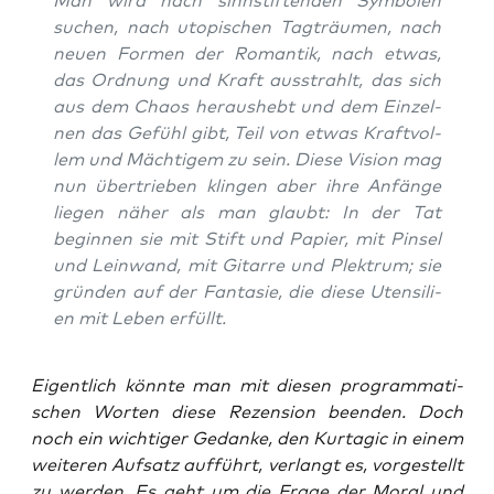
Man wird nach sinn­stif­ten­den Sym­bo­len
suchen, nach uto­pi­schen Tag­träu­men, nach
neu­en For­men der Roman­tik, nach etwas,
das Ord­nung und Kraft aus­strahlt, das sich
aus dem Cha­os her­aus­hebt und dem Ein­zel­
nen das Gefühl gibt, Teil von etwas Kraft­vol­
lem und Mäch­ti­gem zu sein. Die­se Visi­on mag
nun über­trie­ben klin­gen aber ihre Anfän­ge
lie­gen näher als man glaubt: In der Tat
begin­nen sie mit Stift und Papier, mit Pin­sel
und Lein­wand, mit Gitar­re und Plek­trum; sie
grün­den auf der Fan­ta­sie, die die­se Uten­si­li­
en mit Leben erfüllt.
Eigent­lich könn­te man mit die­sen pro­gram­ma­ti­
schen Wor­ten die­se Rezen­si­on been­den. Doch
noch ein wich­ti­ger Gedan­ke, den Kur­ta­gic in einem
wei­te­ren Auf­satz auf­führt, ver­langt es, vor­ge­stellt
zu wer­den. Es geht um die Fra­ge der Moral und