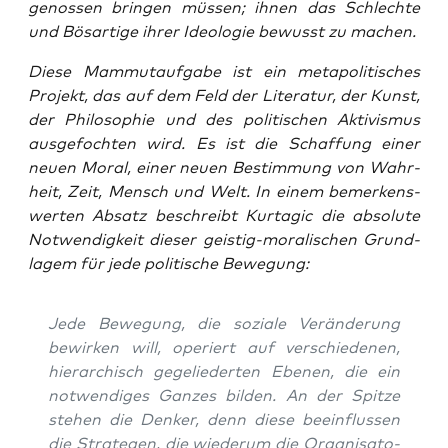
ge­nos­sen brin­gen müs­sen; ihnen das Schlech­te
und Bös­ar­ti­ge ihrer Ideo­lo­gie bewusst zu machen.
Die­se Mam­mut­auf­ga­be ist ein meta­po­li­ti­sches
Pro­jekt, das auf dem Feld der Lite­ra­tur, der Kunst,
der Phi­lo­so­phie und des poli­ti­schen Akti­vis­mus
aus­ge­foch­ten wird. Es ist die Schaf­fung einer
neu­en Moral, einer neu­en Bestim­mung von Wahr­
heit, Zeit, Mensch und Welt. In einem bemer­kens­
wer­ten Absatz beschreibt Kur­ta­gic die abso­lu­te
Not­wen­dig­keit die­ser geis­tig-mora­li­schen Grund­
la­gem für jede poli­ti­sche Bewegung:
Jede Bewe­gung, die sozia­le Ver­än­de­rung
bewir­ken will, ope­riert auf ver­schie­de­nen,
hier­ar­chisch gege­lie­der­ten Ebe­nen, die ein
not­wen­di­ges Gan­zes bil­den. An der Spit­ze
ste­hen die Den­ker, denn die­se beein­flus­sen
die Stra­te­gen, die wie­der­um die Orga­ni­sa­to­