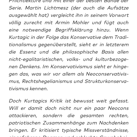
Pflicht­lek­tü­re und mit einer der bes­ten Bän­de der
Serie. Mar­tin Licht­mesz (der auch die Auf­sät­ze
aus­ge­wählt hat) ver­gleicht ihn in sei­nem Vor­wort
völ­lig zurecht mit Armin Moh­ler und fügt auch
eine not­wen­di­ge Begriffs­klä­rung hin­zu. Wenn
Kur­ta­gic in der Fol­ge das Kon­ser­va­ti­ve dem Tra­di­
tio­na­lis­mus gegen­über­stellt, sieht er in letz­te­rem
die Essenz und die phi­lo­so­phi­sche Basis allen
nicht-ega­li­ta­ris­ti­schen, volks- und kul­tur­be­zo­ge­
nen Den­kens. Im Kon­ser­va­ti­vis­mus sieht er hin­ge­
gen das, was wir vor allem als Neo­con­ser­va­ti­vis­
mus, Rechts­he­ge­lia­nis­mus und Struk­tur­kon­ser­va­
ti­vis­mus kennen.
Doch Kur­ta­gics Kri­tik ist bewusst weit gefasst.
Will er damit doch nicht nur ein paar Neo­cons
atta­ckie­ren, son­dern die gesam­ten rech­ten,
patrio­ti­schen Zusam­men­hän­ge zum Nach­den­ken
brin­gen. Er kri­ti­siert typi­sche Miss­ver­ständ­nis­se,