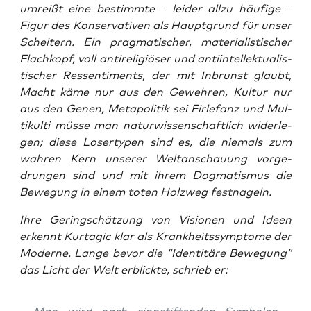
umreißt eine bestimm­te – lei­der all­zu häu­fi­ge –
Figur des Kon­ser­va­ti­ven als Haupt­grund für unser
Schei­tern. Ein prag­ma­ti­scher, mate­ria­lis­ti­scher
Flach­kopf, voll anti­re­li­giö­ser und anti­in­tel­lek­tua­lis­
ti­scher Res­sen­ti­ments, der mit Inbrunst glaubt,
Macht käme nur aus den Geweh­ren, Kul­tur nur
aus den Genen, Meta­po­li­tik sei Fir­le­fanz und Mul­
ti­kul­ti müs­se man natur­wis­sen­schaft­lich wider­le­
gen; die­se Loser­ty­pen sind es, die nie­mals zum
wah­ren Kern unse­rer Welt­an­schau­ung vor­ge­
drun­gen sind und mit ihrem Dog­ma­tis­mus die
Bewe­gung in einem toten Holz­weg festnageln.
Ihre Gering­schät­zung von Visio­nen und Ideen
erkennt Kur­ta­gic klar als Krank­heits­sym­pto­me der
Moder­ne. Lan­ge bevor die “Iden­ti­tä­re Bewe­gung”
das Licht der Welt erblick­te, schrieb er: