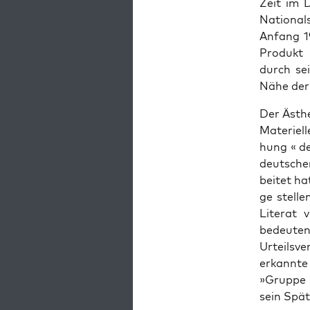
Zeit im D
Natio­nal
Anfang 1
Pro­dukt 
durch sei
Nähe der 
Der Ästhe
Mate­ri­el
hung « de
deut­sche
bei­tet ha
ge stel­le
Lite­rat 
bedeu­ten
Urteils­v
erkann­te
»Grup­pe 
sein Spät