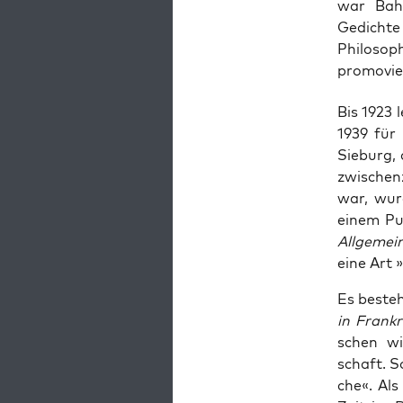
war Bahn
Gedicht
Philosoph
promovier
Bis 1923 l
1939 für
Sieburg, 
zwi­schen
war, wur­
einem Pub
All­ge­mei
eine Art 
Es besteh
in Frank­
schen wie­
schaft. S
che«. Als