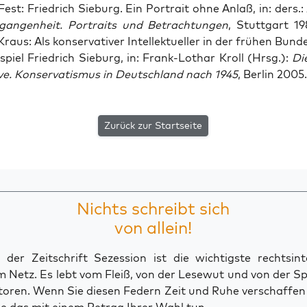
est: Fried­rich Sieburg. Ein Por­trait ohne Anlaß, in: ders.:
­gan­gen­heit. Por­traits und Betrach­tun­gen
, Stutt­gart 1
raus: Als kon­ser­va­ti­ver Intel­lek­tu­el­ler in der frü­hen Bun­de
­spiel Fried­rich Sieburg, in: Frank-Lothar Kroll (Hrsg.):
Di
i­ve. Kon­ser­va­tis­mus in Deutsch­land nach 1945
, Ber­lin 2005.
Zurück zur Startseite
Nichts schreibt sich
von allein!
der Zeitschrift Sezession ist die wichtigste rechtsinte
 Netz. Es lebt vom Fleiß, von der Lesewut und von der S
toren. Wenn Sie diesen Federn Zeit und Ruhe verschaffe