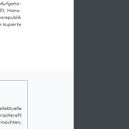
Auf­ge­ho­
981; Hans-
s­re­pu­blik
e kupier­te
llektuelle
prachkraft
n möchten,