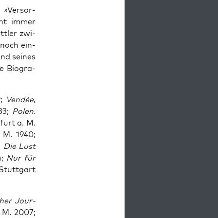
 »Ver­sor­
cht immer
tt­ler zwi­
 noch ein­
nd sei­nes
e Bio­gra­
9;
Ven­dée
,
933;
Polen.
­furt a. M.
. M. 1940;
;
Die Lust
4;
Nur für
 Stutt­gart
cher Jour­
. M. 2007;