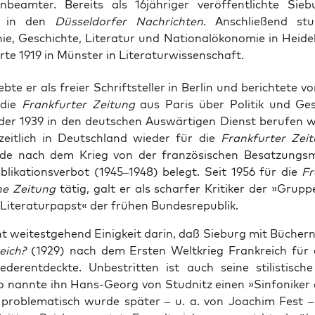
beamter. Bereits als 16jähriger veröffentlichte Sieb
e in den
Düsseldorfer Nachrichten
. Anschließend stu
ie, Geschichte, Literatur und Nationalökonomie in Heide
te 1919 in Münster in Literaturwissenschaft.
eb­te er als frei­er Schrift­stel­ler in Ber­lin und berich­te­te v
 die
Frank­fur­ter Zei­tung
aus Paris über Poli­tik und Gese
der 1939 in den deut­schen Aus­wär­ti­gen Dienst beru­fen 
­zeit­lich in Deutsch­land wie­der für die
Frank­fur­ter Zei­
de nach dem Krieg von der fran­zö­si­schen Besat­zungs­
li­ka­ti­ons­ver­bot (1945–1948) belegt. Seit 1956 für die
Fr
­ne Zei­tung
tätig, galt er als schar­fer Kri­ti­ker der »Grup­
»Lite­ra­tur­papst« der frü­hen Bundesrepublik.
t wei­test­ge­hend Einig­keit dar­in, daß Sieburg mit Bücher
reich?
(1929) nach dem Ers­ten Welt­krieg Frank­reich für
der­ent­deck­te. Unbe­strit­ten ist auch sei­ne sti­lis­ti­sch
o nann­te ihn Hans-Georg von Stud­nitz einen »Sin­fo­ni­ker
 pro­ble­ma­tisch wur­de spä­ter – u. a. von Joa­chim Fest 