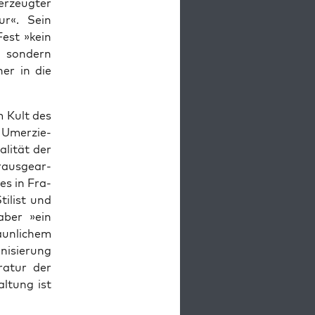
r­zeug­ter
eur«. Sein
est »kein
, son­dern
her in die
m Kult des
r Umer­zie­
li­tät der
aus­ge­ar­
des in Fra­
ti­list und
aber »ein
un­li­chem
i­sie­rung
ra­tur der
l­tung ist