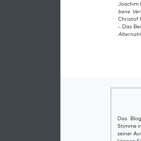
Joa­chim F
be­ne Ver
Chris­tof K
– Das Bei
Alter­na­t
Das Blog 
Stimme im
seiner Au