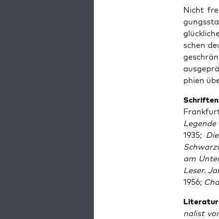
Nicht fre
gungs­st
glück­li­c
schen deu
ge­schrän
aus­ge­pr
phien übe
Schrif­ten
Frank­fur
Legen­de u
1935;
Die
Schwarz­w
am Unter­
Leser. Ja
1956;
Cha­
Lite­ra­tur
na­list v