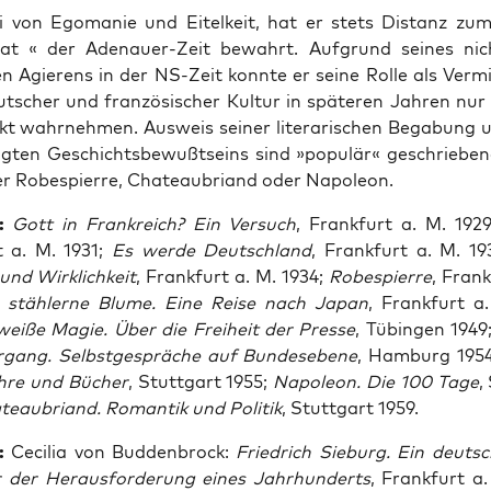
i von Ego­ma­nie und Eitel­keit, hat er stets Distanz zum
aat « der Ade­nau­er-Zeit bewahrt. Auf­grund sei­nes ni
hen Agie­rens in der NS-Zeit konn­te er sei­ne Rol­le als Ver­mi
t­scher und fran­zö­si­scher Kul­tur in spä­te­ren Jah­ren nur
kt wahr­neh­men. Aus­weis sei­ner lite­ra­ri­schen Bega­bung u
äg­ten Geschichts­be­wußt­seins sind »popu­lär« geschrie­be­n
r Robes­pierre, Cha­teau­bri­and oder Napoleon.
:
Gott in Frank­reich? Ein Ver­such
, Frank­furt a. M. 192
t a. M. 1931;
Es wer­de Deutsch­land
, Frank­furt a. M. 1
nd Wirk­lich­keit
, Frank­furt a. M. 1934;
Robes­pierre
, Frank
 stäh­ler­ne Blu­me. Eine Rei­se nach Japan
, Frank­furt a
ei­ße Magie. Über die Frei­heit der Pres­se
, Tübin­gen 1949
gang. Selbst­ge­sprä­che auf Bun­des­ebe­ne
, Ham­burg 195
h­re und Bücher
, Stutt­gart 1955;
Napo­le­on. Die 100 Tage
,
teau­bri­and. Roman­tik und Poli­tik
, Stutt­gart 1959.
:
Ceci­lia von Bud­den­b­rock:
Fried­rich Sieburg. Ein deut­s
or der Her­aus­for­de­rung eines Jahr­hun­derts
, Frank­furt a