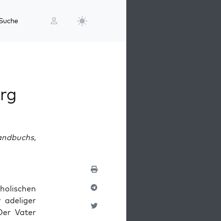
Suche
urg
andbuchs
,
holischen
 adeliger
Der Vater