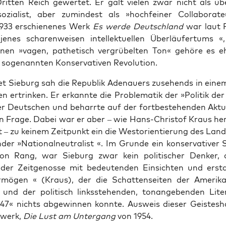
rit­ten Reich gewer­tet. Er galt vie­len zwar nicht als übe
­so­zia­list, aber zumin­dest als »hoch­fei­ner Col­la­bo­ra­t
933 erschie­ne­nes Werk
Es wer­de Deutsch­land
war laut F
jenes scha­ren­wei­sen intel­lek­tu­el­len Über­läu­fer­tums «
­nen »vagen, pathe­tisch ver­grü­bel­ten Ton« gehö­re es e
soge­nann­ten Kon­ser­va­ti­ven Revolution.
t Sieburg sah die Repu­blik Ade­nau­ers zuse­hends in eine
­len ertrin­ken. Er erkann­te die Pro­ble­ma­tik der »Poli­tik de
r Deut­schen und beharr­te auf der fort­be­stehen­den Aktua­
n Fra­ge. Dabei war er aber – wie Hans-Chris­tof Kraus her­
t – zu kei­nem Zeit­punkt ein die West­ori­en­tie­rung des Lan­
n­der »Natio­nal­neu­tra­list «. Im Grun­de ein kon­ser­va­ti­ver S
von Rang, war Sieburg zwar kein poli­ti­scher Den­ker, 
­der Zeit­ge­nos­se mit bedeu­ten­den Ein­sich­ten und ersta
er­mö­gen « (Kraus), der die Schat­ten­sei­ten der Ame­ri­ka­n
 und der poli­tisch links­ste­hen­den, ton­an­ge­ben­den Lite­
47« nichts abge­win­nen konn­te. Aus­weis die­ser Geis­tes­ha
­werk,
Die Lust am Unter­gang
von 1954.