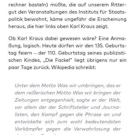
rech­ner bas­teln) müß­te, die auf unse­rem Rit­ter­
gut den Ver­an­stal­tun­gen des Insti­tuts für Staats­
po­li­tik bei­wohnt, käme unge­fähr die Erschei­nung
her­aus, die hier links oben Karl Kraus zeigt.
Ob Karl Kraus dabei gewe­sen wäre? Eine Anma­
ßung, logisch. Heu­te dür­fen wir den 135. Geburts­
tag fei­ern – der 110. Geburts­tag sei­nes publi­zis­ti­
schen Kin­des, „Die Fackel” liegt übri­gens nur ein
paar Tage zurück. Wiki­pe­dia schreibt:
Unter dem Mot­to
Was wir umbrin­gen
, das er
dem rei­ße­ri­schen Mot­to
Was wir brin­gen
der
Zei­tun­gen ent­ge­gen­hielt, sag­te er der Welt,
vor allem der der Schrift­stel­ler und Jour­na­
lis­ten, den Kampf gegen die Phra­se an und
ent­wi­ckel­te sich zum wohl bedeu­tends­ten
Vor­kämp­fer gegen die Ver­wahr­lo­sung der