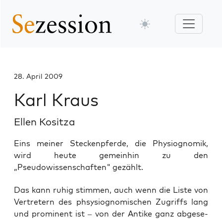
28. April 2009
Karl Kraus
Ellen Kositza
Eins meiner Steckenpferde, die Physiognomik,
wird heute gemeinhin zu den
„Pseudowissenschaften" gezählt.
Das kann ruhig stim­men, auch wenn die Lis­te von
Ver­tre­tern des phsy­sio­gno­mi­schen Zugriffs lang
und pro­mi­nent ist – von der Anti­ke ganz abge­se­