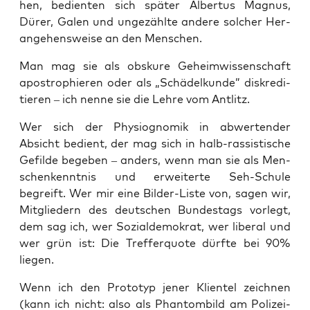
hen, bedien­ten sich spä­ter Alber­tus Magnus,
Dürer, Galen und unge­zähl­te ande­re sol­cher Her­
an­ge­hens­wei­se an den Menschen.
Man mag sie als obsku­re Geheim­wis­sen­schaft
apo­stro­phie­ren oder als „Schä­del­kun­de” dis­kre­di­
tie­ren – ich nen­ne sie die Leh­re vom Antlitz.
Wer sich der Phy­sio­gno­mik in abwer­ten­der
Absicht bedient, der mag sich in halb-ras­sis­ti­sche
Gefil­de bege­ben – anders, wenn man sie als Men­
schen­kennt­nis und erwei­ter­te Seh-Schu­le
begreift. Wer mir eine Bil­der-Lis­te von, sagen wir,
Mit­glie­dern des deut­schen Bun­des­tags vor­legt,
dem sag ich, wer Sozi­al­de­mo­krat, wer libe­ral und
wer grün ist: Die Tref­fer­quo­te dürf­te bei 90%
liegen.
Wenn ich den Pro­to­typ jener Kli­en­tel zeich­nen
(kann ich nicht: also als Phan­tom­bild am Poli­zei­