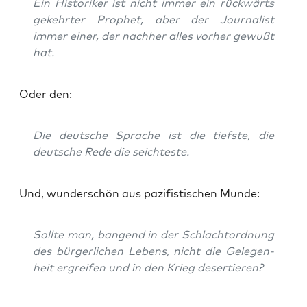
Ein His­to­ri­ker ist nicht immer ein rück­wärts
gekehr­ter Pro­phet, aber der Jour­na­list
immer einer, der nach­her alles vor­her gewußt
hat.
Oder den:
Die deut­sche Spra­che ist die tiefs­te, die
deut­sche Rede die seichteste.
Und, wun­der­schön aus pazi­fis­ti­schen Munde:
Soll­te man, ban­gend in der Schlacht­ord­nung
des bür­ger­li­chen Lebens, nicht die Gele­gen­
heit ergrei­fen und in den Krieg desertieren?