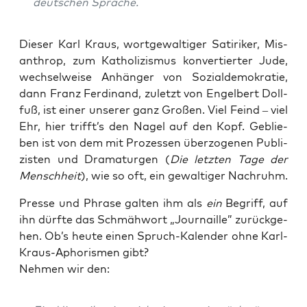
deut­schen Sprache.
Die­ser Karl Kraus, wort­ge­wal­ti­ger Sati­ri­ker, Mis­
an­throp, zum Katho­li­zis­mus kon­ver­tier­ter Jude,
wech­sel­wei­se Anhän­ger von Sozi­al­de­mo­kra­tie,
dann Franz Fer­di­nand, zuletzt von Engel­bert Doll­
fuß, ist einer unse­rer ganz Gro­ßen. Viel Feind – viel
Ehr, hier trifft’s den Nagel auf den Kopf. Geblie­
ben ist von dem mit Pro­zes­sen über­zo­ge­nen Publi­
zis­ten und Dra­ma­tur­gen (
Die letz­ten Tage der
Mensch­heit
), wie so oft, ein gewal­ti­ger Nachruhm.
Pres­se und Phra­se gal­ten ihm als
ein
Begriff, auf
ihn dürf­te das Schmäh­wort „Jour­nail­le” zurück­ge­
hen. Ob’s heu­te einen Spruch-Kalen­der ohne Karl-
Kraus-Apho­ris­men gibt?
Neh­men wir den: