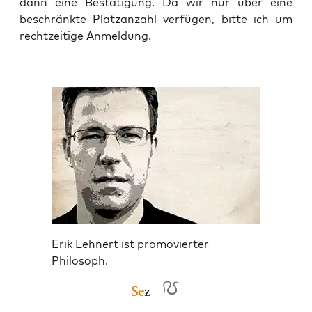
dann eine Bestä­ti­gung. Da wir nur über eine
beschränk­te Platz­an­zahl ver­fü­gen, bit­te ich um
recht­zei­ti­ge Anmeldung.
Erik Lehnert ist promovierter
Philosoph.