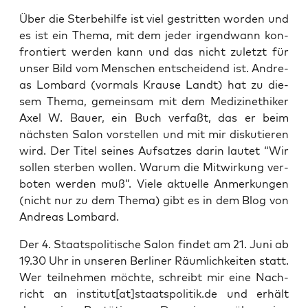
Über die Ster­be­hil­fe ist viel gestrit­ten wor­den und
es ist ein The­ma, mit dem jeder irgend­wann kon­
fron­tiert wer­den kann und das nicht zuletzt für
unser Bild vom Men­schen ent­schei­dend ist. Andre­
as Lom­bard (vor­mals Krau­se Landt) hat zu die­
sem The­ma, gemein­sam mit dem Medi­zin­ethi­ker
Axel W. Bau­er, ein Buch ver­faßt, das er beim
nächs­ten Salon vor­stel­len und mit mir dis­ku­tie­ren
wird. Der Titel sei­nes Auf­sat­zes dar­in lau­tet “Wir
sol­len ster­ben wol­len. War­um die Mit­wir­kung ver­
bo­ten wer­den muß”. Vie­le aktu­el­le Anmer­kun­gen
(nicht nur zu dem The­ma) gibt es in dem Blog von
Andre­as Lombard.
Der 4. Staats­po­li­ti­sche Salon fin­det am 21. Juni ab
19.30 Uhr in unse­ren Ber­li­ner Räum­lich­kei­ten statt.
Wer teil­neh­men möch­te, schreibt mir eine Nach­
richt an institut[at]staatspolitik.de und erhält