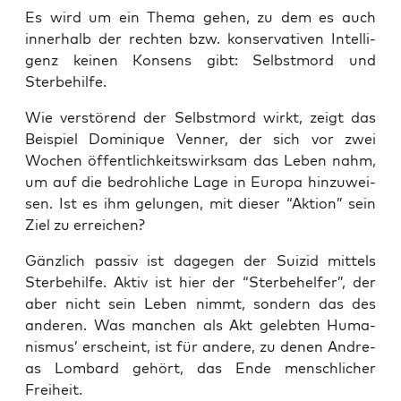
Es wird um ein The­ma gehen, zu dem es auch
inner­halb der rech­ten bzw. kon­ser­va­ti­ven Intel­li­
genz kei­nen Kon­sens gibt: Selbst­mord und
Sterbehilfe.
Wie ver­stö­rend der Selbst­mord wirkt, zeigt das
Bei­spiel Domi­ni­que Ven­ner, der sich vor zwei
Wochen öffent­lich­keits­wirk­sam das Leben nahm,
um auf die bedroh­li­che Lage in Euro­pa hin­zu­wei­
sen. Ist es ihm gelun­gen, mit die­ser “Akti­on” sein
Ziel zu erreichen?
Gänz­lich pas­siv ist dage­gen der Sui­zid mit­tels
Ster­be­hil­fe. Aktiv ist hier der “Ster­be­hel­fer”, der
aber nicht sein Leben nimmt, son­dern das des
ande­ren. Was man­chen als Akt geleb­ten Huma­
nis­mus’ erscheint, ist für ande­re, zu denen Andre­
as Lom­bard gehört, das Ende mensch­li­cher
Freiheit.