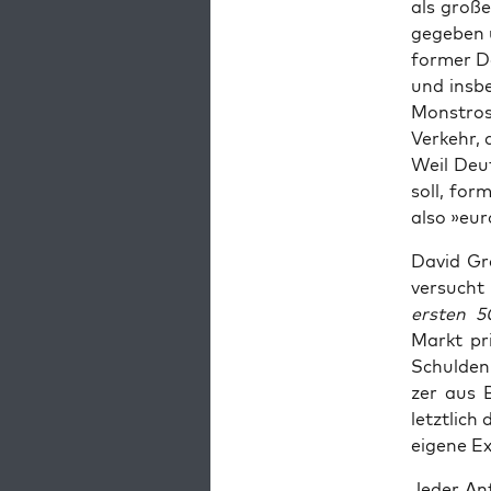
als gro­ße
ge­ge­ben
for­mer D
und ins­be
Mons­tro­s
Ver­kehr, 
Weil Deut
soll, for­m
also »euro
David Grae
ver­sucht
ers­ten 5
Markt pri
Schul­den.
zer aus B
letzt­lich
eige­ne E
Jeder Anf