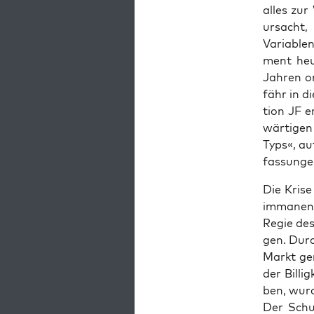
alles zur
ur­sacht,
Varia­blen
ment heu­
Jah­ren or
fähr in di
ti­on JF 
wär­ti­gen
Typs«, au
fas­sun­g
Die Kri­se
imma­nen­
Regie des
gen. Durch
Markt ger
der Bil­li
ben, wur­d
Der Schul