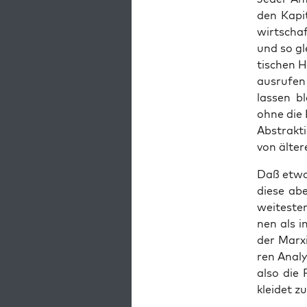
den Kapi­
wirt­scha
und so gl
ti­schen H
aus­ru­fen
las­sen b
ohne die 
Abs­trak­
von älte­
Daß etwa 
die­se ab
wei­tes­te
nen als in
der Mar­xi
ren Ana­ly
also die P
klei­det z