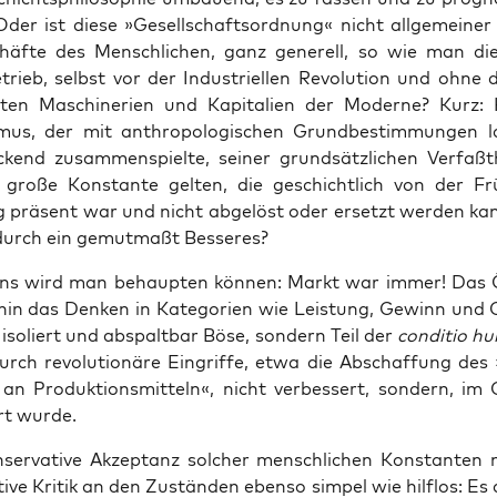
Oder ist die­se »Gesell­schafts­ord­nung« nicht all­ge­mei­ner
äf­te des Mensch­li­chen, ganz gene­rell, so wie man di
rieb, selbst vor der Indus­tri­el­len Revo­lu­ti­on und ohne 
el­ten Maschi­ne­rien und Kapi­ta­li­en der Moder­ne? Kurz
is­mus, der mit anthro­po­lo­gi­schen Grund­be­stim­mun­gen 
­ckend zusam­men­spiel­te, sei­ner grund­sätz­li­chen Ver­faßt
 gro­ße Kon­stan­te gel­ten, die geschicht­lich von der Fr
 prä­sent war und nicht abge­löst oder ersetzt wer­den ka
durch ein gemut­maßt Besseres?
ens wird man behaup­ten kön­nen: Markt war immer! Das Ö
­hin das Den­ken in Kate­go­rien wie Leis­tung, Gewinn und 
iso­liert und abspalt­bar Böse, son­dern Teil der
con­di­tio h
urch revo­lu­tio­nä­re Ein­grif­fe, etwa die Abschaf­fung des »
n Pro­duk­ti­ons­mit­teln«, nicht ver­bes­sert, son­dern, im 
ert wurde.
­ser­va­ti­ve Akzep­tanz sol­cher mensch­li­chen Kon­stan­ten
­ti­ve Kri­tik an den Zustän­den eben­so sim­pel wie hilf­los: Es