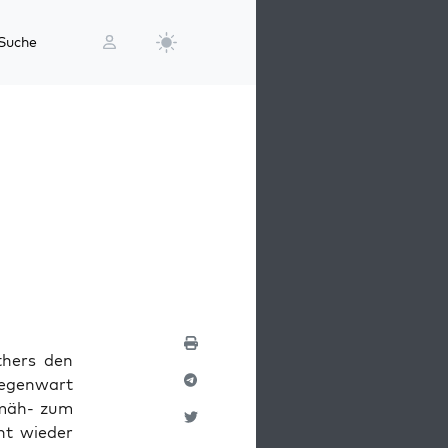
Suche
thers den
Gegenwart
hmäh- zum
ht wieder