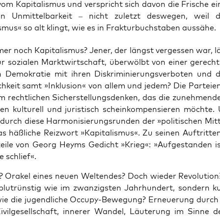
vom Kapitalismus und verspricht sich davon die Frische e
hen Unmittelbarkeit – nicht zuletzt deswegen, weil
smus« so alt klingt, wie es in Frakturbuchstaben aussähe.
r noch Kapi­ta­lis­mus? Jener, der längst ver­ges­sen war, l
ur sozia­len Markt­wirt­schaft, über­wölbt von einer gerech­ti
en Demo­kra­tie mit ihren Dis­kri­mi­nie­rungs­ver­bo­ten und 
ch­keit samt »Inklu­si­on« von allem und jedem? Die Par­tei­en
m recht­li­chen Sicher­stel­lungs­den­ken, das die zuneh­men­
len kul­tu­rell und juris­tisch schein­kom­pen­sie­ren möch­te
 durch die­se Har­mo­ni­sie­rungs­run­den der »poli­ti­schen Mi
s häß­li­che Reiz­wort »Kapi­ta­lis­mus«. Zu sei­nen Auf­trit­t
ei­le von Georg Heyms Gedicht »Krieg«: »Auf­ge­stan­den is
e schlief«.
 Ora­kel eines neu­en Welt­endes? Doch wie­der Revo­lu­ti­on
blut­rüns­tig wie im zwan­zigs­ten Jahr­hun­dert, son­dern ku
ie die jugend­li­che Occu­py-Bewe­gung? Erneue­rung durch
ivil­ge­sell­schaft, inne­rer Wan­del, Läu­te­rung im Sin­ne 