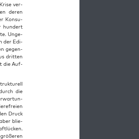
ri­se ver­
­gen deren
ter Kon­su­
r hun­dert
f­te. Unge­
in der Edi­
 den gegen­
us drit­ten
t die Auf­
ruk­tu­rell
 durch die
r­war­tun­
­re­frei­en
 den Druck
 aber blie­
ft­lü­cken.
grö­ße­ren