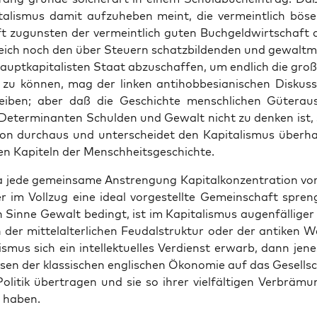
ta­lis­mus damit auf­zu­he­ben meint, die ver­meint­lich böse
ft zuguns­ten der ver­meint­lich guten Buch­geld­wirt­schaft a
eich noch den über Steu­ern schatz­bil­den­den und gewalt­mo­
aupt­ka­pi­ta­lis­ten Staat abzu­schaf­fen, um end­lich die gro­
 zu kön­nen, mag der lin­ken anti­hob­be­sia­ni­schen Dis­kus­
lei­ben; aber daß die Geschich­te mensch­li­chen Güter­aus
Deter­mi­nan­ten Schul­den und Gewalt nicht zu den­ken ist,
ti­on durch­aus und unter­schei­det den Kapi­ta­lis­mus über­h
ren Kapi­teln der Menschheitsgeschichte.
jede gemein­sa­me Anstren­gung Kapi­tal­kon­zen­tra­ti­on vor­
er im Voll­zug eine ide­al vor­ge­stell­te Gemein­schaft spre
n Sin­ne Gewalt bedingt, ist im Kapi­ta­lis­mus augen­fäl­li­ge
 der mit­tel­al­ter­li­chen Feu­dal­struk­tur oder der anti­ken
s­mus sich ein intel­lek­tu­el­les Ver­dienst erwarb, dann jene
­sen der klas­si­schen eng­li­schen Öko­no­mie auf das Gesell­sch
oli­tik über­tra­gen und sie so ihrer viel­fäl­ti­gen Ver­brä­m
u haben.