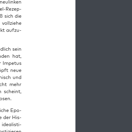
eu­lin­ken
egel-Rezep­
ß sich die
voll­zie­he
kt auf­zu­
d­lich sein
­den hat,
r Impe­tus
höpft neue
thisch und
nicht mehr
n scheint,
hosen.
i­che Epo­
e der His­
dea­lis­ti­
­ti­zie­ren