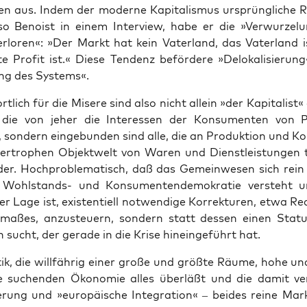
en aus. Indem der moder­ne Kapi­ta­lis­mus ursprüng­li­che Re
so Benoist in einem Inter­view, habe er die »Ver­wur­ze­l
er­lo­ren«: »Der Markt hat kein Vater­land, das Vater­land 
e Pro­fit ist.« Die­se Ten­denz beför­de­re »Delo­ka­li­sie­ru
ng des Systems«.
rt­lich für die Mise­re sind also nicht allein »der Kapi­ta­list
 die von jeher die Inter­es­sen der Kon­su­men­ten von P
 son­dern ein­ge­bun­den sind alle, die an Pro­duk­ti­on und Ko
er­tro­phen Objekt­welt von Waren und Dienst­leis­tun­gen te
der. Hoch­pro­ble­ma­tisch, daß das Gemein­we­sen sich rein uti
 Wohl­stands- und Kon­su­men­ten­de­mo­kra­tie ver­steht
er Lage ist, exis­ten­ti­ell not­wen­di­ge Kor­rek­tu­ren, etwa Re
ma­ßes, anzu­steu­ern, son­dern statt des­sen einen Sta­
sucht, der gera­de in die Kri­se hin­ein­ge­führt hat.
tik, die will­fäh­rig einer gro­ße und größ­te Räu­me, hohe u
de suchen­den Öko­no­mie alles über­läßt und die damit ver
sie­rung und »euro­päi­sche Inte­gra­ti­on« – bei­des rei­ne Mark