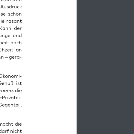
 Aus­druck
e­se schon
die rasant
: Kann der
lan­ge und
­heit nach
üh­zeit an
nn – gera­
ko­no­mi­
Genuß, ist
uma­na,
die
Pri­vat­ei­
Gegen­teil,
 macht die
 darf nicht