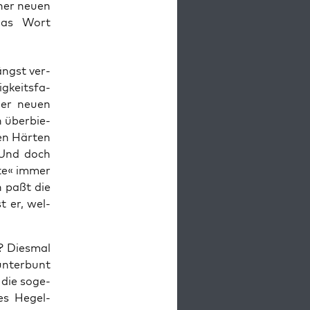
iner neuen
 das Wort
ängst ver­
g­keits­fa­
der neu­en
 über­bie­
den Här­ten
. Und doch
t­te« immer
en paßt die
t er, wel­
? Dies­mal
n­ter­bunt
 die soge­
des Hegel­