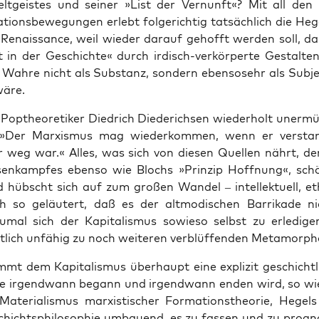
t­geis­tes und sei­ner »List der Ver­nunft«? Mit all den n
­ti­ons­be­we­gun­gen erlebt fol­ge­rich­tig tat­säch­lich die H
e Renais­sance, weil wie­der dar­auf gehofft wer­den soll, da
 in der Geschich­te« durch irdisch-ver­kör­per­te Gestal­ten 
Wah­re nicht als Sub­stanz, son­dern eben­so­sehr als Sub­je
wäre.
 Pop­theo­re­ti­ker Died­rich Diede­rich­sen wie­der­holt uner­mü
 »Der Mar­xis­mus mag wie­der­kom­men, wenn er ver­stan
 weg war.« Alles, was sich von die­sen Quel­len nährt, de
sen­kamp­fes eben­so wie Blochs »Prin­zip Hoff­nung«, sc
 hübscht sich auf zum gro­ßen Wan­del – intel­lek­tu­ell, e
sch so geläu­tert, daß es der alt­mo­di­schen Bar­ri­ka­de 
umal sich der Kapi­ta­lis­mus sowie­so selbst zu erle­di­ge
ht­lich unfä­hig zu noch wei­te­ren ver­blüf­fen­den Metamorp
mt dem Kapi­ta­lis­mus über­haupt eine expli­zit geschicht­l
ie irgend­wann begann und irgend­wann enden wird, so wi
 Mate­ria­lis­mus mar­xis­ti­scher For­ma­ti­ons­theo­rie, Hegels i
ichts­phi­lo­so­phie umbau­end, es zu fas­sen und zu pro­gnos