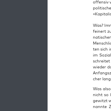
offensiv 
politisc
»Kapitali
Was? Imme
fei­nert z
na­ti­sch
Mensch­li
ten sich i
im Sozia­
schrei­tet
wie­der da
Anfangs­z
cher lan­g
Was also?
nicht so 
gewitzt w
nann­te Z