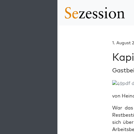
1. August 
Kapi
Gastbe
pdf 
von Hein
War das 
Restbest
sich übe
Arbeitsb