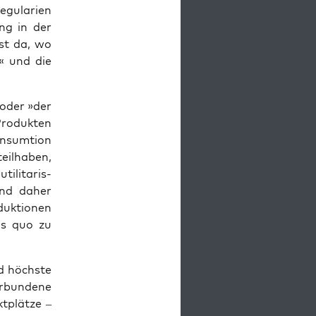
gu­la­ri­en
ung in der
ist da, wo
ng« und die
« oder »der
ro­duk­ten
n­sum­ti­on
il­ha­ben,
­li­ta­ris­
 und daher
duk­tio­nen
tus quo zu
nd höchs­te
­bun­de­ne
t­plät­ze –