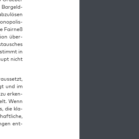
 Bar­geld­
bzu­lö­sen
no­po­lis­
ße Fair­neß
si­on über­
­tau­sches
 stimmt in
aupt nicht
aus­setzt,
ngt und im
r zu erken­
 Welt. Wenn
s, die kla­
aft­li­che,
un­gen ent­