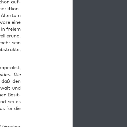
 schon auf­
markt­kon­
 Alter­tum
e wäre eine
 in frei­em
l­lie­rung.
 mehr sein
abs­trak­te,
pi­ta­list,
l­den. Die
, daß den
ewalt und
­nen Besit­
und sei es
mos für die
ß Grae­ber