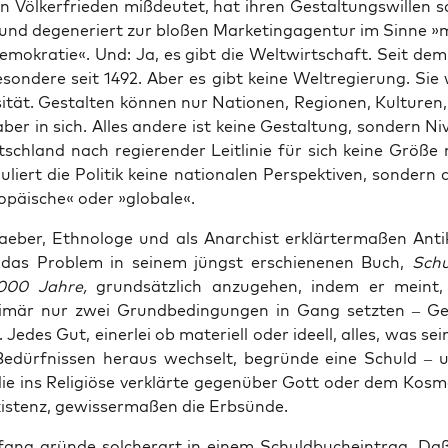
n Völ­ker­frie­den miß­deu­tet, hat ihren Gestal­tungs­wil­len
 und dege­ne­riert zur blo­ßen Marketing­agentur im Sin­ne »
emo­kra­tie«. Und: Ja, es gibt die Welt­wirt­schaft. Seit dem
­son­de­re seit 1492. Aber es gibt kei­ne Welt­re­gie­rung. Si
i­tät. Gestal­ten kön­nen nur Natio­nen, Regio­nen, Kul­tu­ren,
aber in sich. Alles ande­re ist kei­ne Gestal­tung, son­dern Nive
sch­land nach regie­ren­der Leit­li­nie für sich kei­ne Grö­ße
u­liert die Poli­tik kei­ne natio­na­len Per­spek­ti­ven, son­dern 
­päi­sche« oder »glo­ba­le«.
­ber, Eth­no­lo­ge und als Anar­chist erklär­ter­ma­ßen Anti­ka­
 das Pro­blem in sei­nem jüngst erschie­ne­nen Buch,
Schu
000 Jah­re,
grund­sätz­lich anzu­ge­hen, indem er meint
­mär nur zwei Grund­be­din­gun­gen in Gang setz­ten – G
 Jedes Gut, einer­lei ob mate­ri­ell oder ideell, alles, was sei
edürf­nis­sen her­aus wech­selt, begrün­de eine Schuld – 
 die ins Reli­giö­se ver­klär­te gegen­über Gott oder dem Kos­
xis­tenz, gewis­ser­ma­ßen die Erbsünde.
ang grün­de sol­cher­art in einem Schuld­buch­ein­trag. Da