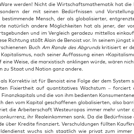
 Ware wer­den! Nicht die Wirt­schafts­ma­the­ma­tik hat die K
 son­dern der mit sei­nen Bedürf­nis­sen und Vor­stel­lun
 bestim­men­de Mensch, der als glo­ba­li­sier­ter, ent­grenz­
te natür­lich ande­re Mög­lich­kei­ten hat als jener, der vo
ts­ge­bun­den und im Ver­gleich gera­de­zu mit­tel­los ein­kau
e­se Rich­tung stößt Alain de Benoist vor. In sei­nem jüngst 
erschie­ne­nen Buch
Am Ran­de des Abgrunds
kri­ti­siert er
 Kapi­ta­lis­mus, nach sei­ner Auf­fas­sung einen »Kapi­ta­lis­m
f eine Wei­se, die mar­xis­tisch anklin­gen wür­de, wären nich
en zu Staat und Nati­on ganz andere.
 als Kor­rek­tiv ist für Benoist eine Fol­ge der dem Sys­tem st
ten Fixiert­heit auf quan­ti­ta­ti­ves Wachs­tum – for­ciert
 Finanz­ka­pi­tals und die von ihm bedien­ten Kon­su­men­ten­e
 den vom Kapi­tal geschaf­fe­nen glo­ba­li­sier­ten, also bar­rie
iet die Arbei­ter­schaft West­eu­ro­pas immer mehr unter
g­kon­kur­renz, ihr Real­ein­kom­men sank. Da die Bedürf­nis­se
e über Kre­di­te finan­ziert. Ver­schul­dun­gen füll­ten Kauf­kra
­den­dienst wuchs sich staat­lich wie pri­vat zum immer 