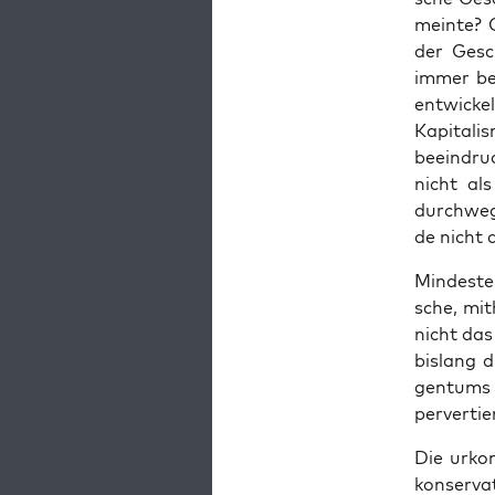
mein­te? 
der Gesch
immer bet
ent­wi­ck
Kapi­ta­l
beein­dru
nicht als
durch­weg
de nicht 
Min­des­t
sche, mit
nicht das 
bis­lang d
gen­tums a
per­ver­ti
Die urkon
kon­ser­va