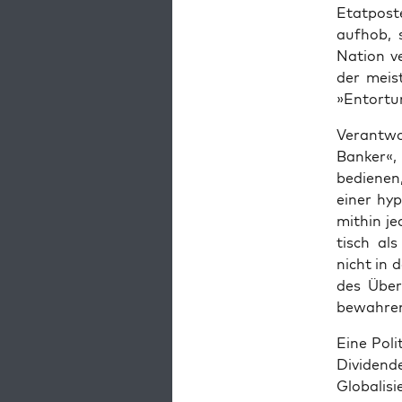
Etat­pos­t
auf­hob, 
Nati­on v
der meis­t
»Ent­ortu
Ver­ant­wo
Ban­ker«,
bedie­nen,
einer hyp
mit­hin je
tisch als
nicht in d
des Über­
bewah­ren 
Eine Poli­
Divi­den­
Glo­ba­li­