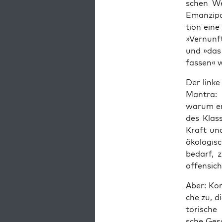
schen Wel
Eman­zi­pa
ti­on ein
»Ver­nunft
und »das 
fas­sen« 
Der lin­ke
Man­tra:
war­um er
des Klas­
Kraft und
öko­lo­gi
bedarf, z
offen­sic
Aber: Kom
che zu, d
to­ri­sche
sche Gesch