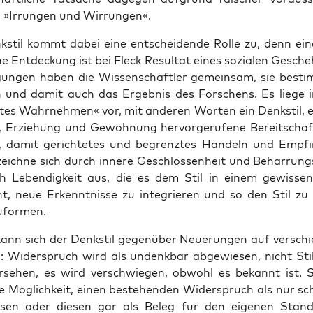
l »Irrun­gen und Wirrungen«.
stil kommt dabei eine ent­schei­den­de Rol­le zu, denn ein
che Ent­de­ckung ist bei Fleck Resul­tat eines sozia­len Gesche
gun­gen haben die Wis­sen­schaft­ler gemein­sam, sie best
n und damit auch das Ergeb­nis des For­schens. Es lie­ge
e­tes Wahr­neh­men« vor, mit ande­ren Wor­ten ein Denk­stil, 
on, Erzie­hung und Gewöh­nung her­vor­ge­ru­fe­ne Bereit­schaf
, damit gerich­te­tes und begrenz­tes Han­deln und Emp­fi
 zeich­ne sich durch inne­re Geschlos­sen­heit und Behar­rungs
h Leben­dig­keit aus, die es dem Stil in einem gewis­se
ht, neue Erkennt­nis­se zu inte­grie­ren und so den Stil zu
uformen.
kann sich der Denk­stil gegen­über Neue­run­gen auf ver­schie
en: Wider­spruch wird als undenk­bar abge­wie­sen, nicht Stil
­se­hen, es wird ver­schwie­gen, obwohl es bekannt ist. Sc
ie Mög­lich­keit, einen bestehen­den Wider­spruch als nur sch
i­sen oder die­sen gar als Beleg für den eige­nen Stand