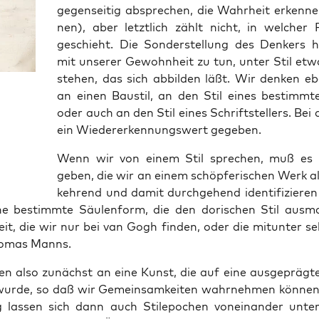
gegen­sei­tig abspre­chen, die Wahr­heit erken­n
nen), aber letzt­lich zählt nicht, in wel­che
geschieht. Die Son­der­stel­lung des Den­kers
mit unse­rer Gewohn­heit zu tun, unter Stil etw
ste­hen, das sich abbil­den läßt. Wir den­ken e
an einen Bau­stil, an den Stil eines bestimm­
oder auch an den Stil eines Schrift­stel­lers. Bei 
ein Wie­der­erken­nungs­wert gegeben.
Wenn wir von einem Stil spre­chen, muß es E
geben, die wir an einem schöp­fe­ri­schen Werk al
keh­rend und damit durch­ge­hend iden­ti­fi­zie­re
ne bestimm­te Säu­len­form, die den dori­schen Stil aus­m
keit, die wir nur bei van Gogh fin­den, oder die mit­un­ter s
ho­mas Manns.
en also zunächst an eine Kunst, die auf eine aus­ge­präg­t
wur­de, so daß wir Gemein­sam­kei­ten wahr­neh­men kön­nen
as­sen sich dann auch Stil­epo­chen von­ein­an­der unter­