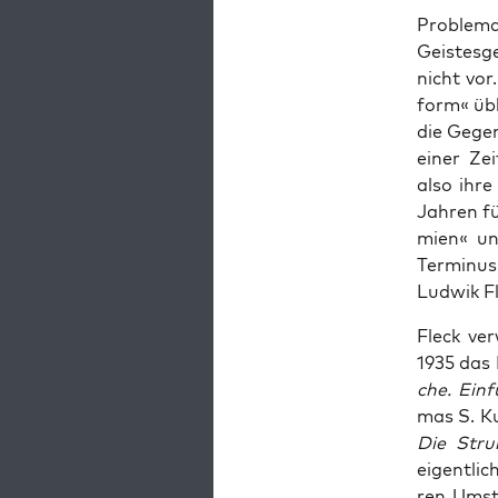
Pro­ble­m
Geis­tes­g
nicht vor
form« übli
die Gegen
einer Zei
also ihre
Jah­ren f
mien« und
Ter­mi­nus
Lud­wik Fl
Fleck ver­
1935 das
che. Ein­f
mas S. Ku
Die Struk­
eigent­lic
ren Umstä