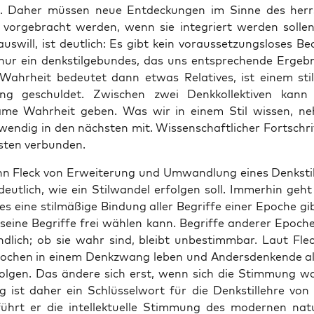
. Daher müs­sen neue Ent­de­ckun­gen im Sin­ne des herr
s vor­ge­bracht wer­den, wenn sie inte­griert wer­den sol­le
aus­will, ist deut­lich: Es gibt kein vor­aus­set­zungs­lo­ses Be
nur ein denk­stil­ge­bun­des, das uns ent­spre­chen­de Ergeb­n
. Wahr­heit bedeu­tet dann etwas Rela­ti­ves, ist einem stil
g geschul­det. Zwi­schen zwei Denk­kol­lek­ti­ven kann 
a­me Wahr­heit geben. Was wir in einem Stil wis­sen, ne
wen­dig in den nächs­ten mit. Wis­sen­schaft­li­cher Fort­schri
us­ten verbunden.
 Fleck von Erwei­te­rung und Umwand­lung eines Denk­stil
deut­lich, wie ein Stil­wan­del erfol­gen soll. Immer­hin geh
s eine stil­mä­ßi­ge Bin­dung aller Begrif­fe einer Epo­che g
sei­ne Begrif­fe frei wäh­len kann. Begrif­fe ande­rer Epo­che
nd­lich; ob sie wahr sind, bleibt unbe­stimm­bar. Laut Fle
o­chen in einem Denk­zwang leben und Anders­den­ken­de al
fol­gen. Das ände­re sich erst, wenn sich die Stim­mung wa
 ist daher ein Schlüs­sel­wort für die Denk­stil­leh­re von 
 führt er die intel­lek­tu­el­le Stim­mung des moder­nen natu