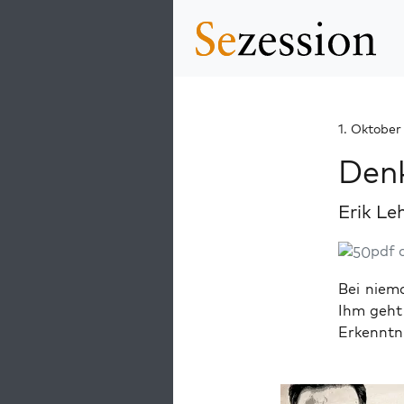
1. Oktober
Denk
Erik Le
pdf 
Bei niema
Ihm geht 
Erkenntn