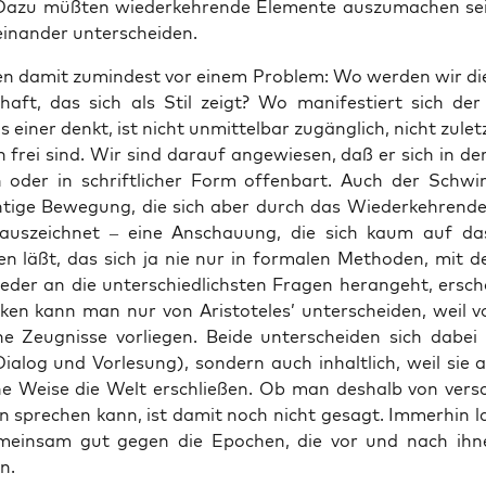
Dazu müß­ten wie­der­keh­ren­de Ele­men­te aus­zu­ma­chen sei
­ein­an­der unterscheiden.
en damit zumin­dest vor einem Pro­blem: Wo wer­den wir di
haft, das sich als Stil zeigt? Wo mani­fes­tiert sich der 
einer denkt, ist nicht unmit­tel­bar zugäng­lich, nicht zulet
 frei sind. Wir sind dar­auf ange­wie­sen, daß er sich in de
oder in schrift­li­cher Form offen­bart. Auch der Schwim
h­ti­ge Bewe­gung, die sich aber durch das Wie­der­keh­ren­d
 aus­zeich­net – eine Anschau­ung, die sich kaum auf da
gen läßt, das sich ja nie nur in for­ma­len Metho­den, mit
­der an die unter­schied­lichs­ten Fra­gen her­an­geht, ersch
ken kann man nur von Aris­to­te­les’ unter­schei­den, weil v
­che Zeug­nis­se vor­lie­gen. Bei­de unter­schei­den sich dabe
Dia­log und Vor­le­sung), son­dern auch inhalt­lich, weil sie 
­che Wei­se die Welt erschlie­ßen. Ob man des­halb von ver­sc
len spre­chen kann, ist damit noch nicht gesagt. Immer­hin la
mein­sam gut gegen die Epo­chen, die vor und nach ihnen
n.