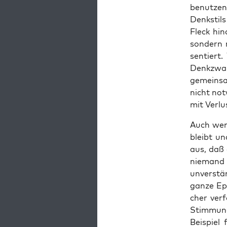
benut­zen
Denk­stil
Fleck hin­
son­dern 
sen­tiert
Denk­zwan
gemein­s
nicht not­
mit Ver­l
Auch wenn
bleibt un
aus, daß e
nie­mand 
unver­stä
gan­ze Ep
cher ver­
Stim­mung
Bei­spiel