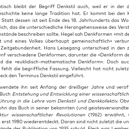
a­tisch bleibt der Begriff Denk­stil auch, weil er in der 
e­schich­te kei­ne lan­ge Tra­di­ti­on hat. Er kommt bei den K
. Statt des­sen ist seit Ende des 18. Jahr­hun­derts das W
ch, das die unter­schied­li­che Her­an­ge­hens­wei­se des Ver­
­stän­de beschrei­ben soll­te. Hegel sah Denk­for­men »mit de
t und eines Vol­kes über­haupt gemein­schaft­lich« ver­bu
 Zeit­ge­bun­den­heit. Hans Lei­se­gang unter­schied in den z
ünf ver­schie­de­ne Denk­for­men, dar­un­ter die »Denk­form de
 die »eukli­disch-mathe­ma­ti­sche Denk­form«. Doch auc
 fehlt die begriff­li­che Fas­sung. Viel­leicht hat nicht zulet
eck den Ter­mi­nus Denk­stil eingeführt.
wen­de­te ihn seit Anfang der drei­ßi­ger Jah­re und ver­öf­f
 Buch
Ent­ste­hung und Ent­wick­lung einer wis­sen­schaft­li­c
üh­rung in die Leh­re vom Denk­stil und Denk­kol­lek­tiv.
Obw
hn das Buch in sei­ner bekann­ten (und geis­tes­ver­wand­te
tur wis­sen­schaft­li­cher Revo­lu­tio­nen
(1962) erwähnt, 
h erst 1980 wie­der­ent­deckt. Dar­an sind nicht zuletzt die un
n­de der Publi­ka­ti­on von 1935 schuld. Fleck war Lem­ber