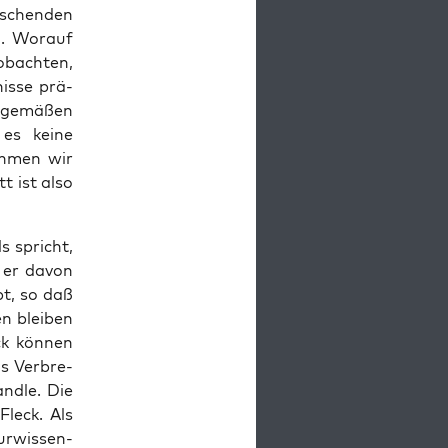
­schen­den
n. Wor­auf
ob­ach­ten,
is­se prä­
­ge­mä­ßen
es kei­ne
h­men wir
tt ist also
s spricht,
t er davon
ibt, so daß
n blei­ben
ck kön­nen
s Ver­bre­
nd­le. Die
Fleck. Als
r­wis­sen­