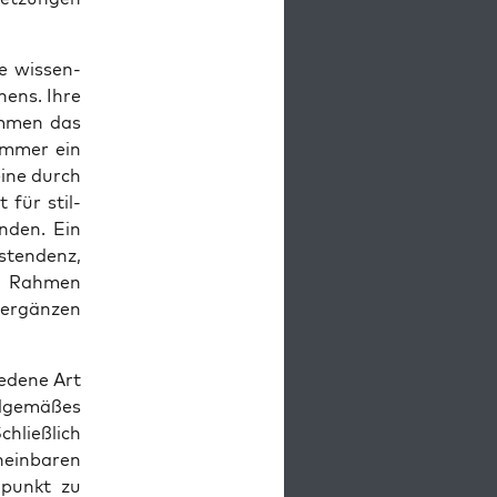
e wis­sen­
­hens. Ihre
im­men das
 immer ein
eine durch
t für stil­
n­den. Ein
­ten­denz,
n Rah­men
 ergän­zen
­de­ne Art
­ge­mä­ßes
hließ­lich
ein­ba­ren
­punkt zu