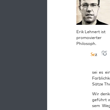
Erik Lehnert ist
promovierter
Philosoph.
sei es ei
Farb­lich­
Sät­ze T
Wir den­k
ge­führt 
sem Weg l