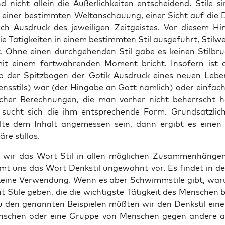
d nicht allein die Äußer­lich­kei­ten ent­schei­dend. Sti­le 
 einer bestimm­ten Welt­an­schau­ung, einer Sicht auf die 
h Aus­druck des jewei­li­gen Zeit­geis­tes. Vor die­sem Hin
e Tätig­kei­ten in einem bestimm­ten Stil aus­ge­führt, Stil­we
. Ohne einen durch­ge­hen­den Stil gäbe es kei­nen Stil­bru
it einem fort­wäh­ren­den Moment bricht. Inso­fern ist 
 der Spitz­bo­gen der Gotik Aus­druck eines neu­en Leben
ns­stils) war (der Hin­ga­be an Gott näm­lich) oder ein­fach
­scher Berech­nun­gen, die man vor­her nicht beherrscht h
t sucht sich die ihm ent­spre­chen­de Form. Grund­sätz­lich
­te dem Inhalt ange­mes­sen sein, dann ergibt es einen S
re stillos.
wir das Wort Stil in allen mög­li­chen Zusam­men­hän­ge
t uns das Wort Denk­stil unge­wohnt vor. Es fin­det in der
kei­ne Ver­wen­dung. Wenn es aber Schwimm­sti­le gibt, ­war­
 Sti­le geben, die die wich­tigs­te Tätig­keit des Men­schen 
u den genann­ten Bei­spie­len müß­ten wir den Denk­stil eine
n­schen oder eine Grup­pe von Men­schen gegen ande­re a