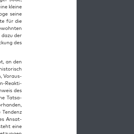
ine klei­ne
­ge sei­ne
te für die
e­wohn­ten
ch dazu der
e­ckung des
ibt, an den
s­to­risch
n, Vor­aus­
n-Reak­ti­
h­weis des
che Tat­sa­
or­han­den,
e Ten­denz
 des Ansat­
­steht eine
et­zun­gen