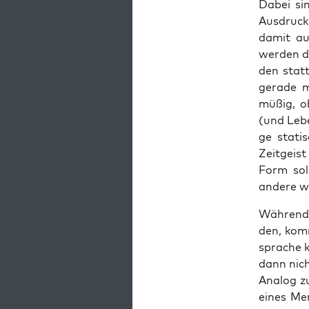
Dabei sin
Aus­druck
damit auc
wer­den di
den statt
gera­de m
müßig, ob
(und Lebe
ge sta­ti
Zeit­geis
Form soll
ande­re wä
Wäh­rend 
den, komm
spra­che 
dann nicht
Ana­log z
eines Me