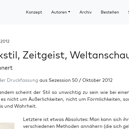
Konzept
Autoren
Archiv
Bestellen
 2012
stil, Zeitgeist, Weltansch
hnert
der Druckfassung
aus Sezession 50 / Oktober 2012
ndem scheint der Stil so unwichtig zu sein wie bei eine
es nicht um Äußerlichkeiten, nicht um Förmlichkeiten, s
is und Wahrheit.
Letz­te­re ist etwas Abso­lu­tes: Man kann sich ih
ver­schie­de­nen Metho­den annä­hern (die sich gel