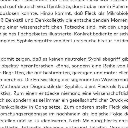
ch auf deutsch ver­öf­fent­lich­te, damit aber nur in Polen e
aus­lö­sen konn­te. Hin­zu kommt, daß Fleck als Mikro­bio­lo
aß Denk­stil und Denk­kol­lek­tiv die ent­schei­den­den Momen­
ung einer wis­sen­schaft­li­chen Tat­sa­che sind, mit den ung
en sei­nes Fach­ge­bie­tes illus­trier­te. Kon­kret bedien­te er si
ung des Syphi­lis­be­griffs: von der Lust­seu­che bis zur Ent­d
 damit zei­gen, daß es kei­nen neu­tra­len Syphi­lis­be­griff g
objek­tiv her­an­for­schen kön­ne, son­dern eine Rei­he von hi
 Begrif­fen, die auf bestimm­ten, geis­ti­gen und mate­ri­el­le
en beru­hen. Die Ent­wick­lung der soge­nann­ten Was­ser­man
 Metho­de zur Dia­gnos­tik der Syphi­lis, dient Fleck als Nac
ek­tivs. Zum einen ent­de­cke nie­mand eine wis­sen­schaft­li­
ch so, son­dern es sei immer ein gesell­schaft­li­cher Druck v
enk­kol­lek­tiv in Gang set­ze. Zum ande­ren stellt Fleck di
or­schungs­er­geb­nis­se im nach­hin­ein als logi­sche Fol­ge
­stel­len und so zu idea­li­sie­ren. Nach Mei­nung Flecks ent
chaft­li­che Tat­sa­che dage­gen auf­grund fal­scher Vor­aus­s