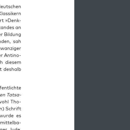
deut­schen
las­si­kern
ort »Denk­
stan­des an
r Bil­dung
n­den, sah
wan­zi­ger
r Anti­no­
h die­sem
zt des­halb
ent­lich­te
hen Tat­sa­
ohl Tho­
n) Schrift
wur­de es
mit­tel­ba­
­ger Jude,