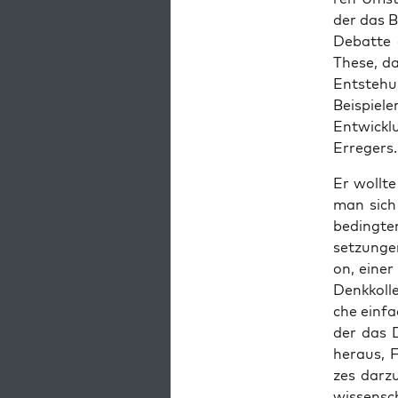
der das Bu
Debat­te 
The­se, d
Ent­ste­h
Bei­spie­l
Ent­wick­l
Erregers.
Er woll­te
man sich 
beding­ten
set­zun­g
on, einer
Denk­kol­l
che ein­fa
der das D
her­aus, F
zes dar­zu
wis­sen­s