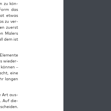
en zu kön­
r Form das
 hat etwas
as zu ver­
ben zuerst
ten Malers
all dem ist
le­men­te
s wie­der­
n kön­nen –
acht, eine
ehr lan­gen
e Art aus­
. Auf die­
schei­den.