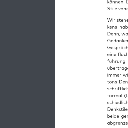
kön­nen. 
Sti­le von
Wir ste­h
kens hab­
Denn, was 
Gedan­ken
Gespräch 
eine flüc
füh­rung
über­tra­
immer wie
tons Den­
schrift­li
for­mal (
schied­li
Denk­sti­
bei­de ge
abgrenze