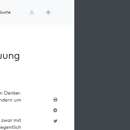
Suche
auung
m Denker.
ondern um
r zwar mit
e­gent­lich