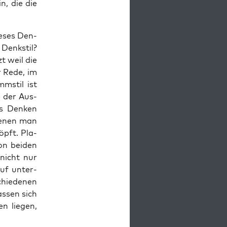
n, die die
e­ses Den­
Denk­stil?
zt weil die
r Rede, im
m­stil ist
e der Aus­
s Den­ken
 denen man
öpft. Pla­
on bei­den
i nicht nur
auf unter­
hie­de­nen
s­sen sich
 lie­gen,