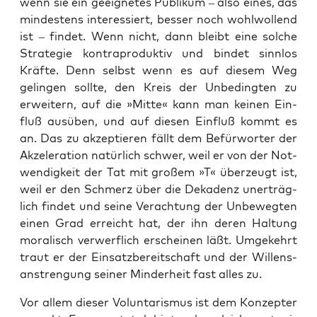
wenn sie ein geeig­ne­tes Publi­kum – also eines, das
min­des­tens inter­es­siert, bes­ser noch wohl­wol­lend
ist – fin­det. Wenn nicht, dann bleibt eine sol­che
Stra­te­gie kon­tra­pro­duk­tiv und bin­det sinn­los
Kräf­te. Denn selbst wenn es auf die­sem Weg
gelin­gen soll­te, den Kreis der Unbe­ding­ten zu
erwei­tern, auf die »Mit­te« kann man kei­nen Ein­
fluß aus­üben, und auf die­sen Ein­fluß kommt es
an. Das zu akzep­tie­ren fällt dem Befür­wor­ter der
Akze­le­ra­ti­on natür­lich schwer, weil er von der Not­
wen­dig­keit der Tat mit gro­ßem »T« über­zeugt ist,
weil er den Schmerz über die Deka­denz uner­träg­
lich fin­det und sei­ne Ver­ach­tung der Unbe­weg­ten
einen Grad erreicht hat, der ihn deren Hal­tung
mora­lisch ver­werf­lich erschei­nen läßt. Umge­kehrt
traut er der Ein­satz­be­reit­schaft und der Wil­lens­
an­stren­gung sei­ner Min­der­heit fast alles zu.
Vor allem die­ser Vol­un­t­a­ris­mus ist dem Kon­zepter