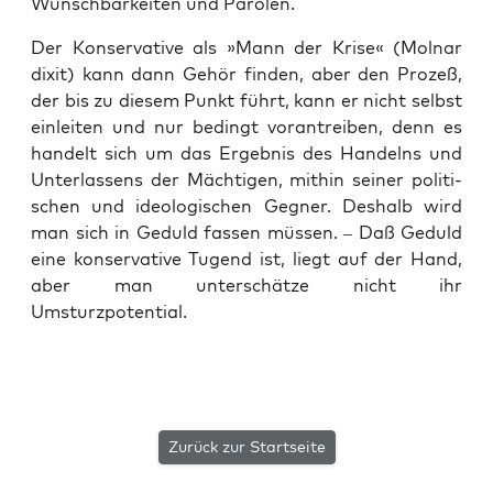
Wünsch­bar­kei­ten und Parolen.
Der Kon­ser­va­ti­ve als »Mann der Kri­se« (Mol­nar
dixit) kann dann Gehör fin­den, aber den Pro­zeß,
der bis zu die­sem Punkt führt, kann er nicht selbst
ein­lei­ten und nur bedingt vor­an­trei­ben, denn es
han­delt sich um das Ergeb­nis des Han­delns und
Unter­las­sens der Mäch­ti­gen, mit­hin sei­ner poli­ti­
schen und ideo­lo­gi­schen Geg­ner. Des­halb wird
man sich in Geduld fas­sen müs­sen. – Daß Geduld
eine kon­ser­va­ti­ve Tugend ist, liegt auf der Hand,
aber man unter­schät­ze nicht ihr
Umsturzpotential.
Zurück zur Startseite