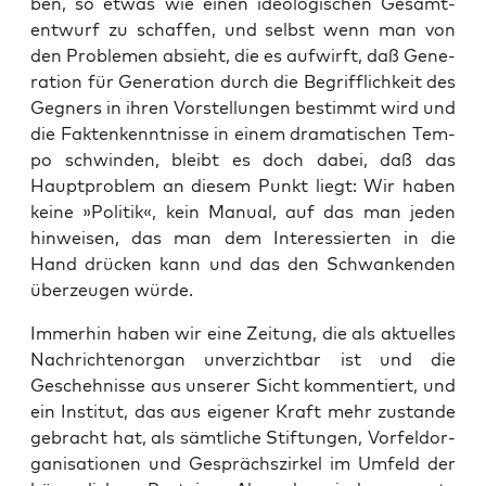
ben, so etwas wie einen ideo­lo­gi­schen Gesamt­
ent­wurf zu schaf­fen, und selbst wenn man von
den Pro­ble­men absieht, die es auf­wirft, daß Gene­
ra­ti­on für Gene­ra­ti­on durch die Begriff­lich­keit des
Geg­ners in ihren Vor­stel­lun­gen bestimmt wird und
die Fak­ten­kennt­nis­se in einem dra­ma­ti­schen Tem­
po schwin­den, bleibt es doch dabei, daß das
Haupt­pro­blem an die­sem Punkt liegt: Wir haben
kei­ne »Poli­tik«, kein Manu­al, auf das man jeden
hin­wei­sen, das man dem Inter­es­sier­ten in die
Hand drü­cken kann und das den Schwan­ken­den
über­zeu­gen würde.
Immer­hin haben wir eine Zei­tung, die als aktu­el­les
Nach­rich­ten­or­gan unver­zicht­bar ist und die
Gescheh­nis­se aus unse­rer Sicht kom­men­tiert, und
ein Insti­tut, das aus eige­ner Kraft mehr zustan­de
gebracht hat, als sämt­li­che Stif­tun­gen, Vor­feld­or­
ga­ni­sa­tio­nen und Gesprächs­zir­kel im Umfeld der