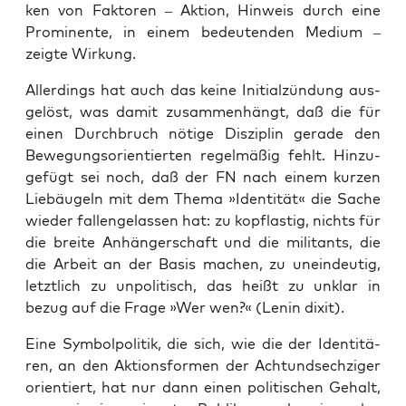
ken von Fak­to­ren – Akti­on, Hin­weis durch eine
Pro­mi­nen­te, in einem bedeu­ten­den Medi­um –
zeig­te Wirkung.
Aller­dings hat auch das kei­ne Initi­al­zün­dung aus­
ge­löst, was damit zusam­men­hängt, daß die für
einen Durch­bruch nöti­ge Dis­zi­plin gera­de den
Bewe­gungs­ori­en­tier­ten regel­mä­ßig fehlt. Hin­zu­
ge­fügt sei noch, daß der FN nach einem kur­zen
Lieb­äu­geln mit dem The­ma »Iden­ti­tät« die Sache
wie­der fal­len­ge­las­sen hat: zu kopf­las­tig, nichts für
die brei­te Anhän­ger­schaft und die mili­tants, die
die Arbeit an der Basis machen, zu unein­deu­tig,
letzt­lich zu unpo­li­tisch, das heißt zu unklar in
bezug auf die Fra­ge »Wer wen?« (Lenin dixit).
Eine Sym­bol­po­li­tik, die sich, wie die der Iden­ti­tä­
ren, an den Akti­ons­for­men der Acht­und­sech­zi­ger
ori­en­tiert, hat nur dann einen poli­ti­schen Gehalt,