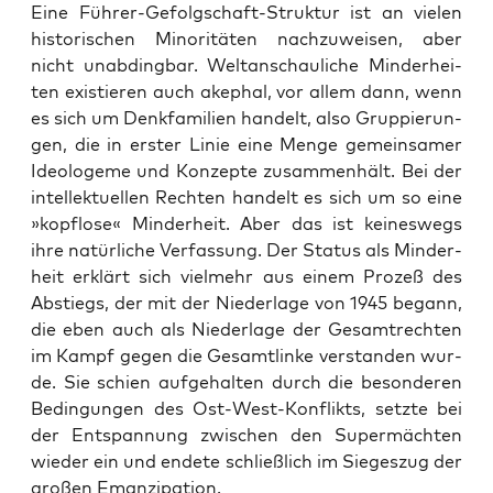
Eine Füh­rer-Gefolg­schaft-Struk­tur ist an vie­len
his­to­ri­schen Mino­ri­tä­ten nach­zu­wei­sen, aber
nicht unab­ding­bar. Welt­an­schau­li­che Min­der­hei­
ten exis­tie­ren auch ake­phal, vor allem dann, wenn
es sich um Denk­fa­mi­li­en han­delt, also Grup­pie­run­
gen, die in ers­ter Linie eine Men­ge gemein­sa­mer
Ideo­lo­ge­me und Kon­zep­te zusam­men­hält. Bei der
intel­lek­tu­el­len Rech­ten han­delt es sich um so eine
»kopf­lo­se« Min­der­heit. Aber das ist kei­nes­wegs
ihre natür­li­che Ver­fas­sung. Der Sta­tus als Min­der­
heit erklärt sich viel­mehr aus einem Pro­zeß des
Abstiegs, der mit der Nie­der­la­ge von 1945 begann,
die eben auch als Nie­der­la­ge der Gesamt­rech­ten
im Kampf gegen die Gesamt­lin­ke ver­stan­den wur­
de. Sie schien auf­ge­hal­ten durch die beson­de­ren
Bedin­gun­gen des Ost-West-Kon­flikts, setz­te bei
der Ent­span­nung zwi­schen den Super­mäch­ten
wie­der ein und ende­te schließ­lich im Sie­ges­zug der
gro­ßen Emanzipation.