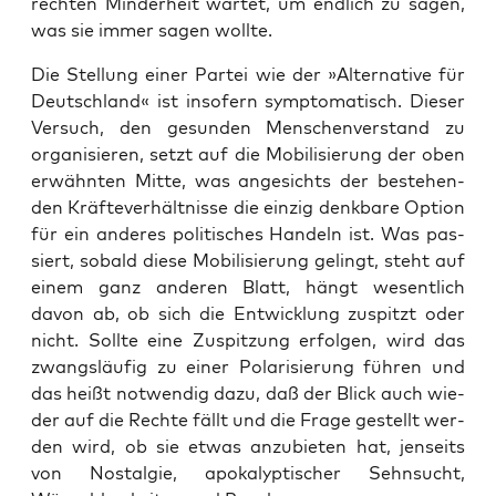
rech­ten Min­der­heit war­tet, um end­lich zu sagen,
was sie immer sagen wollte.
Die Stel­lung einer Par­tei wie der »Alter­na­ti­ve für
Deutsch­land« ist inso­fern sym­pto­ma­tisch. Die­ser
Ver­such, den gesun­den Men­schen­ver­stand zu
orga­ni­sie­ren, setzt auf die Mobi­li­sie­rung der oben
erwähn­ten Mit­te, was ange­sichts der bestehen­
den Kräf­te­ver­hält­nis­se die ein­zig denk­ba­re Opti­on
für ein ande­res poli­ti­sches Han­deln ist. Was pas­
siert, sobald die­se Mobi­li­sie­rung gelingt, steht auf
einem ganz ande­ren Blatt, hängt wesent­lich
davon ab, ob sich die Ent­wick­lung zuspitzt oder
nicht. Soll­te eine Zuspit­zung erfol­gen, wird das
zwangs­läu­fig zu einer Pola­ri­sie­rung füh­ren und
das heißt not­wen­dig dazu, daß der Blick auch wie­
der auf die Rech­te fällt und die Fra­ge gestellt wer­
den wird, ob sie etwas anzu­bie­ten hat, jen­seits
von Nost­al­gie, apo­ka­lyp­ti­scher Sehn­sucht,