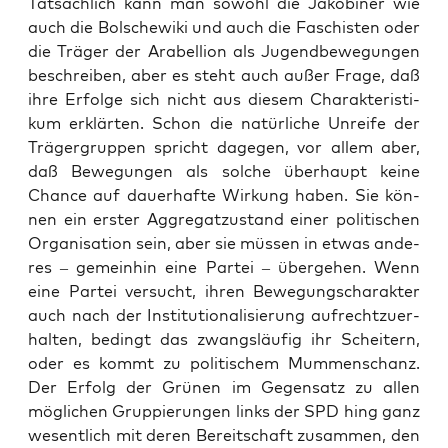
Tat­säch­lich kann man sowohl die Jako­bi­ner wie
auch die Bol­sche­wi­ki und auch die Faschis­ten oder
die Trä­ger der Ara­bel­li­on als Jugend­be­we­gun­gen
beschrei­ben, aber es steht auch außer Fra­ge, daß
ihre Erfol­ge sich nicht aus die­sem Cha­rak­te­ris­ti­
kum erklär­ten. Schon die natür­li­che Unrei­fe der
Trä­ger­grup­pen spricht dage­gen, vor allem aber,
daß Bewe­gun­gen als sol­che über­haupt kei­ne
Chan­ce auf dau­er­haf­te Wir­kung haben. Sie kön­
nen ein ers­ter Aggre­gat­zu­stand einer poli­ti­schen
Orga­ni­sa­ti­on sein, aber sie müs­sen in etwas ande­
res – gemein­hin eine Par­tei – über­ge­hen. Wenn
eine Par­tei ver­sucht, ihren Bewe­gungs­cha­rak­ter
auch nach der Insti­tu­tio­na­li­sie­rung auf­recht­zu­er­
hal­ten, bedingt das zwangs­läu­fig ihr Schei­tern,
oder es kommt zu poli­ti­schem Mum­men­schanz.
Der Erfolg der Grü­nen im Gegen­satz zu allen
mög­li­chen Grup­pie­run­gen links der SPD hing ganz
wesent­lich mit deren Bereit­schaft zusam­men, den