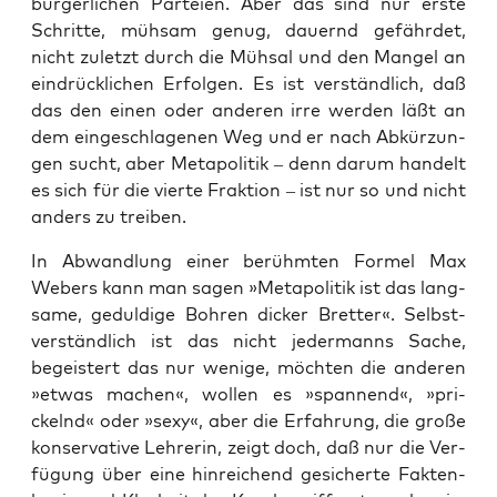
bür­ger­li­chen Par­tei­en. Aber das sind nur ers­te
Schrit­te, müh­sam genug, dau­ernd gefähr­det,
nicht zuletzt durch die Müh­sal und den Man­gel an
ein­drück­li­chen Erfol­gen. Es ist ver­ständ­lich, daß
das den einen oder ande­ren irre wer­den läßt an
dem ein­ge­schla­ge­nen Weg und er nach Abkür­zun­
gen sucht, aber Meta­po­li­tik – denn dar­um han­delt
es sich für die vier­te Frak­ti­on – ist nur so und nicht
anders zu treiben.
In Abwand­lung einer berühm­ten For­mel Max
Webers kann man sagen »Meta­po­li­tik ist das lang­
sa­me, gedul­di­ge Boh­ren dicker Bret­ter«. Selbst­
ver­ständ­lich ist das nicht jeder­manns Sache,
begeis­tert das nur weni­ge, möch­ten die ande­ren
»etwas machen«, wol­len es »span­nend«, »pri­
ckelnd« oder »sexy«, aber die Erfah­rung, die gro­ße
kon­ser­va­ti­ve Leh­re­rin, zeigt doch, daß nur die Ver­
fü­gung über eine hin­rei­chend gesi­cher­te Fak­ten­