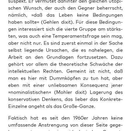
suspekt. Er ver­mu­tet dahin­ter den glei­chen uto­pi­
schen Wunsch, der auch den Geg­ner beherrscht,
näm­lich, »daß das Leben kei­ne Bedin­gun­gen
haben soll­te« (Geh­len dixit). Für die­se Bedin­gun­
gen inter­es­siert sich die vier­te Grup­pe am stärks­
ten, was auch eine Tem­pe­ra­ments­fra­ge sein mag,
aber nicht nur. Es sind zuerst ein­mal in der Sache
selbst lie­gen­de Ursa­chen, die es nahe­le­gen, die
Arbeit an den Grund­la­gen fort­zu­set­zen. Dazu
gehört vor allem die theo­re­ti­sche Schwä­che der
intel­lek­tu­el­len Rech­ten. Gemeint ist nicht, daß
man es hier mit Dumm­köp­fen zu tun hat, aber
eben mit einer unlieb­sa­men Kon­se­quenz jener
»nomi­na­lis­ti­schen« (Moh­ler dixit) Lage­rung des
kon­ser­va­ti­ven Den­kens, das lie­ber das Kon­kre­te-
Ein­zel­ne angeht als das Große-Ganze.
Fak­tisch hat es seit den 1960er Jah­ren kei­ne
umfas­sen­de Anstren­gung von die­ser Sei­te gege­