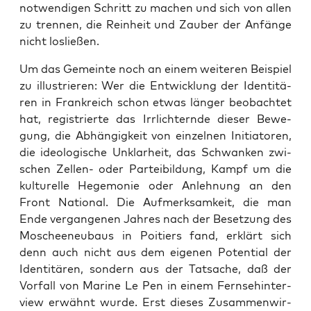
not­wen­di­gen Schritt zu machen und sich von allen
zu tren­nen, die Rein­heit und Zau­ber der Anfän­ge
nicht losließen.
Um das Gemein­te noch an einem wei­te­ren Bei­spiel
zu illus­trie­ren: Wer die Ent­wick­lung der Iden­ti­tä­
ren in Frank­reich schon etwas län­ger beob­ach­tet
hat, regis­trier­te das Irr­lich­tern­de die­ser Bewe­
gung, die Abhän­gig­keit von ein­zel­nen Initia­to­ren,
die ideo­lo­gi­sche Unklar­heit, das Schwan­ken zwi­
schen Zel­len- oder Par­tei­bil­dung, Kampf um die
kul­tu­rel­le Hege­mo­nie oder Anleh­nung an den
Front Natio­nal. Die Auf­merk­sam­keit, die man
Ende ver­gan­ge­nen Jah­res nach der Beset­zung des
Moscheeneu­baus in Poi­tiers fand, erklärt sich
denn auch nicht aus dem eige­nen Poten­ti­al der
Iden­ti­tä­ren, son­dern aus der Tat­sa­che, daß der
Vor­fall von Mari­ne Le Pen in einem Fern­seh­in­ter­
view erwähnt wur­de. Erst die­ses Zusam­men­wir­