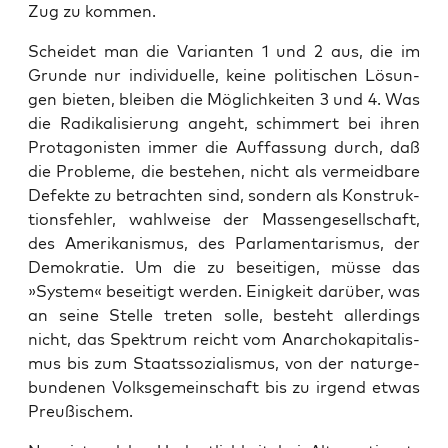
Zug zu kommen.
Schei­det man die Vari­an­ten 1 und 2 aus, die im
Grun­de nur indi­vi­du­el­le, kei­ne poli­ti­schen Lösun­
gen bie­ten, blei­ben die Mög­lich­kei­ten 3 und 4. Was
die Radi­ka­li­sie­rung angeht, schim­mert bei ihren
Prot­ago­nis­ten immer die Auf­fas­sung durch, daß
die Pro­ble­me, die bestehen, nicht als ver­meid­ba­re
Defek­te zu betrach­ten sind, son­dern als Kon­struk­
ti­ons­feh­ler, wahl­wei­se der Mas­sen­ge­sell­schaft,
des Ame­ri­ka­nis­mus, des Par­la­men­ta­ris­mus, der
Demo­kra­tie. Um die zu besei­ti­gen, müs­se das
»Sys­tem« besei­tigt wer­den. Einig­keit dar­über, was
an sei­ne Stel­le tre­ten sol­le, besteht aller­dings
nicht, das Spek­trum reicht vom Anar­cho­ka­pi­ta­lis­
mus bis zum Staats­so­zia­lis­mus, von der natur­ge­
bun­de­nen Volks­ge­mein­schaft bis zu irgend etwas
Preußischem.