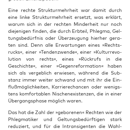
Eine rech­te Struk­tur­mehr­heit war damit durch
eine lin­ke Struk­tur­mehr­heit ersetzt, was erklärt,
war­um sich in der rech­ten Min­der­heit nur noch
die­je­ni­gen fin­den, die durch Erb­teil, Phleg­ma, Gel­
tungs­be­dürf­nis oder Über­zeu­gung hier­her gera­
ten sind. Denn alle Erwar­tun­gen eines »Rechts­
rucks«, einer »Ten­denz­wen­de«, einer »Kul­tur­re­vo­
lu­ti­on von rechts«, eines »Rück­rufs in die
Geschich­te«, einer »Gegen­re­for­ma­ti­on« haben
sich als ver­geb­lich erwie­sen, wäh­rend die Sub­
stanz immer wei­ter schwand und mit ihr die Ein­
fluß­mög­lich­kei­ten, Kar­rie­re­chan­cen oder wenigs­
tens kom­for­ta­blen Nischen­exis­ten­zen, die in einer
Über­gangs­pha­se mög­lich waren.
Das hat die Zahl der »gebo­re­nen« Rech­ten wie der
Phleg­ma­ti­ker und Gel­tungs­be­dürf­ti­gen stark
redu­ziert, und für die Intran­si­gen­ten die Wahl­