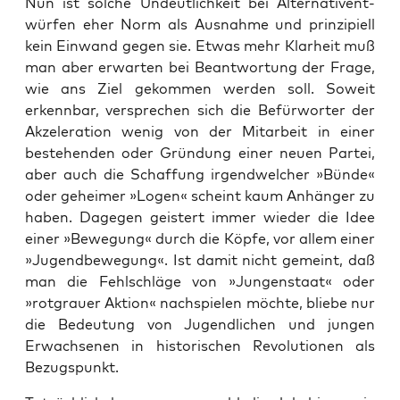
Nun ist sol­che Undeut­lich­keit bei Alter­na­tiv­ent­
wür­fen eher Norm als Aus­nah­me und prin­zi­pi­ell
kein Ein­wand gegen sie. Etwas mehr Klar­heit muß
man aber erwar­ten bei Beant­wor­tung der Fra­ge,
wie ans Ziel gekom­men wer­den soll. Soweit
erkenn­bar, ver­spre­chen sich die Befür­wor­ter der
Akze­le­ra­ti­on wenig von der Mit­ar­beit in einer
bestehen­den oder Grün­dung einer neu­en Par­tei,
aber auch die Schaf­fung irgend­wel­cher »Bün­de«
oder gehei­mer »Logen« scheint kaum Anhän­ger zu
haben. Dage­gen geis­tert immer wie­der die Idee
einer »Bewe­gung« durch die Köp­fe, vor allem einer
»Jugend­be­we­gung«. Ist damit nicht gemeint, daß
man die Fehl­schlä­ge von »Jun­gen­staat« oder
»rot­grau­er Akti­on« nach­spie­len möch­te, blie­be nur
die Bedeu­tung von Jugend­li­chen und jun­gen
Erwach­se­nen in his­to­ri­schen Revo­lu­tio­nen als
Bezugspunkt.