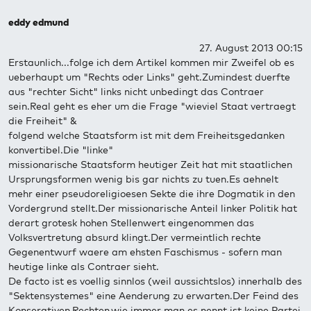
eddy edmund
27. August 2013 00:15
Erstaunlich...folge ich dem Artikel kommen mir Zweifel ob es
ueberhaupt um "Rechts oder Links" geht.Zumindest duerfte
aus "rechter Sicht" links nicht unbedingt das Contraer
sein.Real geht es eher um die Frage "wieviel Staat vertraegt
die Freiheit" &
folgend welche Staatsform ist mit dem Freiheitsgedanken
konvertibel.Die "linke"
missionarische Staatsform heutiger Zeit hat mit staatlichen
Ursprungsformen wenig bis gar nichts zu tuen.Es aehnelt
mehr einer pseudoreligioesen Sekte die ihre Dogmatik in den
Vordergrund stellt.Der missionarische Anteil linker Politik hat
derart grotesk hohen Stellenwert eingenommen das
Volksvertretung absurd klingt.Der vermeintlich rechte
Gegenentwurf waere am ehsten Faschismus - sofern man
heutige linke als Contraer sieht.
De facto ist es voellig sinnlos (weil aussichtslos) innerhalb des
"Sektensystemes" eine Aenderung zu erwarten.Der Feind des
Konserativen,Rechten,wie immer man es nennt ist keine Partei