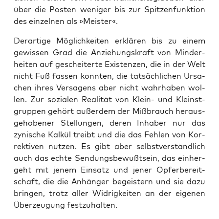
über die Pos­ten weni­ger bis zur Spit­zen­funk­ti­on
des ein­zel­nen als »Meis­ter«.
Der­ar­ti­ge Mög­lich­kei­ten erklä­ren bis zu einem
gewis­sen Grad die Anzie­hungs­kraft von Min­der­
hei­ten auf geschei­ter­te Exis­ten­zen, die in der Welt
nicht Fuß fas­sen konn­ten, die tat­säch­li­chen Ursa­
chen ihres Ver­sa­gens aber nicht wahr­ha­ben wol­
len. Zur sozia­len Rea­li­tät von Klein- und Kleinst­
grup­pen gehört außer­dem der Miß­brauch her­aus­
ge­ho­be­ner Stel­lun­gen, deren Inha­ber nur das
zyni­sche Kal­kül treibt und die das Feh­len von Kor­
rek­ti­ven nut­zen. Es gibt aber selbst­ver­ständ­lich
auch das ech­te Sen­dungs­be­wußt­sein, das ein­her­
geht mit jenem Ein­satz und jener Opfer­be­reit­
schaft, die die Anhän­ger begeis­tern und sie dazu
brin­gen, trotz aller Wid­rig­kei­ten an der eige­nen
Über­zeu­gung festzuhalten.