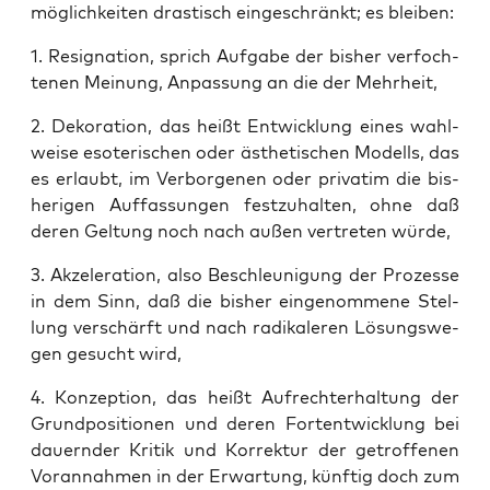
mög­lich­kei­ten dras­tisch ein­ge­schränkt; es bleiben:
1. Resi­gna­ti­on, sprich Auf­ga­be der bis­her ver­foch­
te­nen Mei­nung, Anpas­sung an die der Mehrheit,
2. Deko­ra­ti­on, das heißt Ent­wick­lung eines wahl­
wei­se eso­te­ri­schen oder ästhe­ti­schen Modells, das
es erlaubt, im Ver­bor­ge­nen oder pri­va­tim die bis­
he­ri­gen Auf­fas­sun­gen fest­zu­hal­ten, ohne daß
deren Gel­tung noch nach außen ver­tre­ten würde,
3. Akze­le­ra­ti­on, also Beschleu­ni­gung der Pro­zes­se
in dem Sinn, daß die bis­her ein­ge­nom­me­ne Stel­
lung ver­schärft und nach radi­ka­le­ren Lösungs­we­
gen gesucht wird,
4. Kon­zep­ti­on, das heißt Auf­recht­erhal­tung der
Grund­po­si­tio­nen und deren Fort­ent­wick­lung bei
dau­ern­der Kri­tik und Kor­rek­tur der getrof­fe­nen
Vor­an­nah­men in der Erwar­tung, künf­tig doch zum