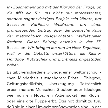
Im Zusammenhang mit der Klärung der Frage, ob
die AfD ein für uns nicht nur interessantes,
sondern sogar wichtiges Projekt sein könnte, bat
Sezession
Karlheinz Weißmann um einen
grundlegenden Beitrag über die politische Rolle
der metapolitisch ausgerichteten intellektuellen
Rechten. Dieser Beitrag erschien in der 55.
Sezession
. Wir bringen ihn nun im Netz-Tagebuch,
weil er die Debatte unterfüttert, die Kleine-
Hartlage, Kubitschek und Lichtmesz angestoßen
haben.
Es gibt ver­schie­de­ne Grün­de, einer welt­an­schau­li­
chen Min­der­heit zuzu­ge­hö­ren: Erb­teil, Phleg­ma,
Gel­tungs­be­dürf­nis, Über­zeu­gung. Tat­säch­lich
erben man­che Men­schen Glau­ben oder Ideo­lo­gie
wie man ein Haus, ein Akti­en­pa­ket, ein Kla­vier
oder eine alte Pup­pe erbt. Das hat damit zu tun,
daß sie in einer Umwelt groß­ge­wor­den sind, in der