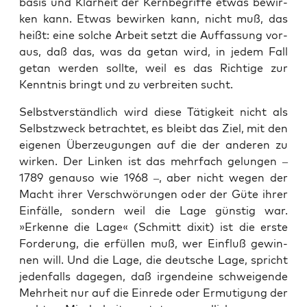
ba­sis und Klar­heit der Kern­be­grif­fe etwas bewir­
ken kann. Etwas bewir­ken kann, nicht muß, das
heißt: eine sol­che Arbeit setzt die Auf­fas­sung vor­
aus, daß das, was da getan wird, in jedem Fall
getan wer­den soll­te, weil es das Rich­ti­ge zur
Kennt­nis bringt und zu ver­brei­ten sucht.
Selbst­ver­ständ­lich wird die­se Tätig­keit nicht als
Selbst­zweck betrach­tet, es bleibt das Ziel, mit den
eige­nen Über­zeu­gun­gen auf die der ande­ren zu
wir­ken. Der Lin­ken ist das mehr­fach gelun­gen –
1789 genau­so wie 1968 –, aber nicht wegen der
Macht ihrer Ver­schwö­run­gen oder der Güte ihrer
Ein­fäl­le, son­dern weil die Lage güns­tig war.
»Erken­ne die Lage« (Schmitt dixit) ist die ers­te
For­de­rung, die erfül­len muß, wer Ein­fluß gewin­
nen will. Und die Lage, die deut­sche Lage, spricht
jeden­falls dage­gen, daß irgend­ei­ne schwei­gen­de
Mehr­heit nur auf die Ein­re­de oder Ermu­ti­gung der