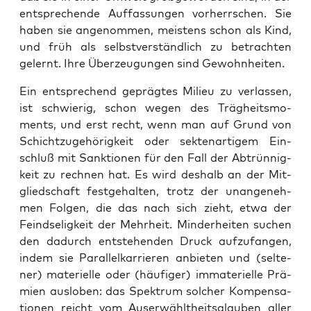
ent­spre­chen­de Auf­fas­sun­gen vor­herr­schen. Sie
haben sie ange­nom­men, meis­tens schon als Kind,
und früh als selbst­ver­ständ­lich zu betrach­ten
gelernt. Ihre Über­zeu­gun­gen sind Gewohnheiten.
Ein ent­spre­chend gepräg­tes Milieu zu ver­las­sen,
ist schwie­rig, schon wegen des Träg­heits­mo­
ments, und erst recht, wenn man auf Grund von
Schicht­zu­ge­hö­rig­keit oder sek­ten­ar­ti­gem Ein­
schluß mit Sank­tio­nen für den Fall der Abtrün­nig­
keit zu rech­nen hat. Es wird des­halb an der Mit­
glied­schaft fest­ge­hal­ten, trotz der unan­ge­neh­
men Fol­gen, die das nach sich zieht, etwa der
Feind­se­lig­keit der Mehr­heit. Min­der­hei­ten suchen
den dadurch ent­ste­hen­den Druck auf­zu­fan­gen,
indem sie Paral­lelkarrieren anbie­ten und (sel­te­
ner) mate­ri­el­le oder (häu­fi­ger) imma­te­ri­el­le Prä­
mi­en aus­lo­ben: das Spek­trum sol­cher Kom­pen­sa­
tio­nen reicht vom Aus­er­wählt­heits­glau­ben aller