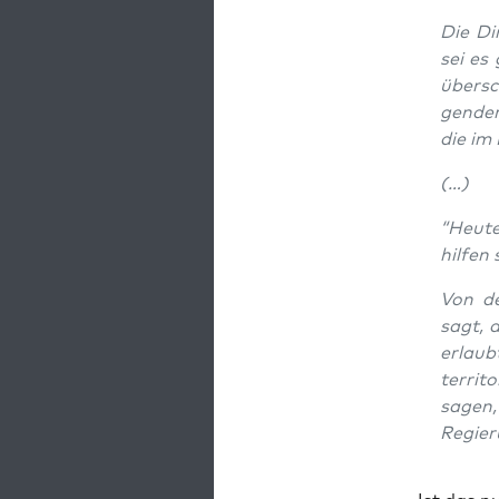
Die Di
sei es 
über­sc
gen­der
die im 
(…)
“Heu­te
hil­fen
Von de
sagt, d
erlaubt
ter­ri­
sagen,
Regie­r