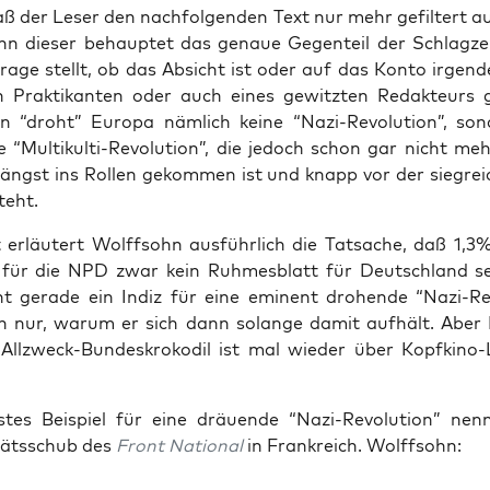
daß der Leser den nach­fol­gen­den Text nur mehr gefil­tert a
n die­ser behaup­tet das genaue Gegen­teil der Schlag­zei
Fra­ge stellt, ob das Absicht ist oder auf das Kon­to irgend­e
ten Prak­ti­kan­ten oder auch eines gewitz­ten Redak­teurs 
n “droht” Euro­pa näm­lich kei­ne “Nazi-Revo­lu­ti­on”, son­
 “Mul­ti­kul­ti-Revo­lu­ti­on”, die jedoch schon gar nicht meh
längst ins Rol­len gekom­men ist und knapp vor der sieg­rei­
teht.
erläu­tert Wolff­sohn aus­führ­lich die Tat­sa­che, daß 1,3
für die NPD zwar kein Ruh­mes­blatt für Deutsch­land se
t gera­de ein Indiz für eine emi­nent dro­hen­de “Nazi-Revo­
h nur, war­um er sich dann solan­ge damit auf­hält. Aber
All­zweck-Bun­des­kro­ko­dil ist mal wie­der über Kopf­ki­no
­tes Bei­spiel für eine dräu­en­de “Nazi-Revo­lu­ti­on” ne
­täts­schub des
Front Natio­nal
in Frank­reich. Wolffsohn: