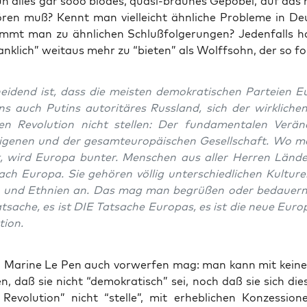
un alles gar sooo blö­des, qua­si-brau­nes Gepö­bel, auf das
ören muß? Kennt man viel­leicht ähn­li­che Pro­ble­me in De
mt man zu ähn­li­chen Schluß­fol­ge­run­gen? Jeden­falls 
nk­lich” weit­aus mehr zu “bie­ten” als Wolff­sohn, der so fo
ei­dend ist, dass die meis­ten demo­kra­ti­schen Par­tei­en E
ns auch Putins auto­ri­tä­res Russ­land, sich der wirk­li­ch
en Revo­lu­ti­on nicht stel­len: Der fun­da­men­ta­len Ver­än
eige­nen und der gesamt­eu­ro­päi­schen Gesell­schaft. Wo m
, wird Euro­pa bun­ter. Men­schen aus aller Her­ren Län­de
h Euro­pa. Sie gehö­ren völ­lig unter­schied­li­chen Kul­tu­re
n und Eth­ni­en an. Das mag man begrü­ßen oder bedau­ern.
t­sa­che, es ist DIE Tat­sa­che Euro­pas, es ist die neue Euro­
tion.
ari­ne Le Pen auch vor­wer­fen mag: man kann mit kei­ner
n, daß sie nicht “demo­kra­tisch” sei, noch daß sie sich die­
Revo­lu­ti­on” nicht “stel­le”, mit erheb­li­chen Kon­zes­sio