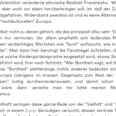
trächt­lich ver­än­der­te eth­ni­sche Rea­li­tät Frank­reichs.
 aber wohl vor allem her­über­brin­gen will, ist, daß der Z
bge­fah­ren, Wider­stand zweck­los ist und es kei­ne Alter­na
mul­ti­kul­tu­rel­len” Europa.
bst nicht zu denen gehört, die das prin­zi­pi­ell all­zu sehr “
nur ver­mu­ten. Vor allem emp­fiehlt sich äußers­tes Mi
in ver­däch­ti­ges Wört­chen wie “bunt” auf­taucht, wie in
ter”. Man kann hier beru­higt die Faust­re­gel auf­stel­len,
 sol­che Kin­der­gar­ten­spra­che ein­ge­setzt wird, etwas Si
geführt wird. Frei nach Schmitt: “Wer Bunt­heit sagt, will b
se “Bunt­heit” plat­ter­dings nichts ande­res bedeu­ten sol
uro­pa (übri­gens im kras­sen Gegen­satz zum Rest der 
­ben” lus­tig durch­ein­an­der­wu­seln, und damit schon “
t wäre, dann ver­zei­he man mir bit­te mei­nen Ma
smus.
l­haft ver­lo­gen die­se gan­ze Rede von der “Viel­falt” und “
 ich in einem
Essay
dar­zu­le­gen ver­sucht, des­sen zen­tra­le