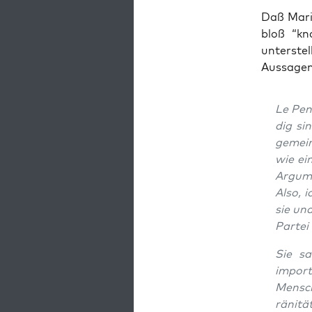
Daß Mari­
bloß “kna
unter­ste
Aus­sa­ge
Le Pen
dig sin
gemein­
wie ein
Argu­me
Also, i
sie und
Par­tei
Sie sa
impor­t
Men­sch
rä­ni­t