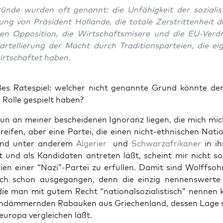
n­de wur­den oft genannt: die Unfä­hig­keit der sozia­lis­
ung von Prä­si­dent Hol­lan­de, die tota­le Zer­strit­ten­heit 
chen Oppo­si­ti­on, die Wirt­schafts­mi­se­re und die EU-Ver­d
ar­tel­lie­rung der Macht durch Tra­di­ti­ons­par­tei­en, die eig
rt­schaf­tet haben.
es Rate­spiel: wel­cher nicht genann­te Grund könn­te den
 Rol­le gespielt haben?
n an mei­ner beschei­de­nen Igno­ranz lie­gen, die mich mich
ei­fen, aber eine Par­tei, die einen nicht-eth­ni­schen Nati­o
 und unter ande­rem
Alge­ri­er
und
Schwarz­afri­ka­ner
in ih
 und als Kan­di­da­ten antre­ten läßt, scheint mir nicht s
e­ri­en einer “Nazi”-Partei zu erfül­len. Damit sind Wolff­soh
uch schon aus­ge­gan­gen, denn die ein­zig nen­nens­wer­te 
die man mit gutem Recht “natio­nal­so­zia­lis­tisch” nen­nen 
en­däm­mern­den Rabau­ken aus Grie­chen­land, des­sen Lage
u­ro­pa ver­glei­chen läßt.