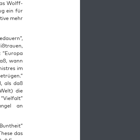
 Was Wolff­
ug ein für
­ti­ve mehr
bedau­ern”,
ß­trau­en,
: “Euro­pa
 daß, wann
nis­tres im
etrü­gen.”
l, als daß
Welt) die
Viel­falt”
n­gel an
Bunt­heit”
 The­se das