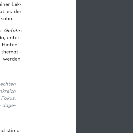
 einer Lek­
hat es der
ffsohn.
te Gefahr:
da, unter­
n Hinten”-
the­ma­ti­
t wer­den.
rech­ten
k­reich
 Fokus.
n dage­
end sti­mu­