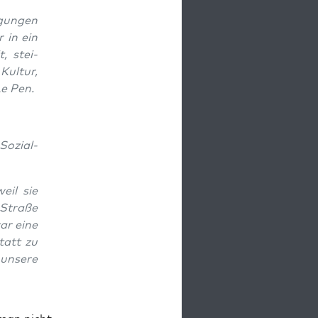
gun­gen
r in ein
t, stei­
Kul­tur,
Le Pen.
Sozi­al­
eil sie
 Stra­ße
war eine
statt zu
unse­re