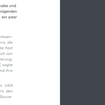
” habe und
ol­gen­den
e ein paar
ot­wen­
uro, die
­te fast
usch von
te­rung.
, sag­te
und ihre
den USA
ört, den
 Sou­ve­