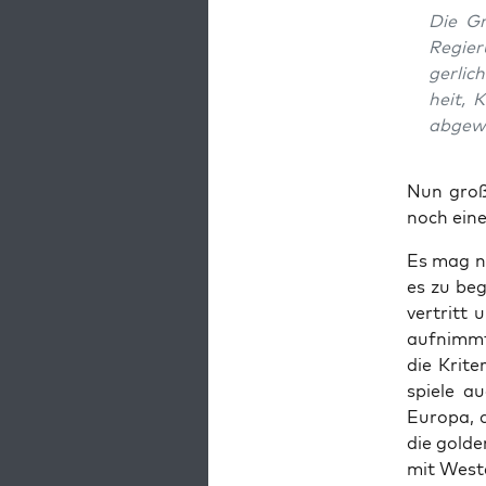
Die Grü
Regie­r
ger­li­
heit, K
abge­wi
Nun gro­ß
noch eine
Es mag nu
es zu begr
ver­tritt
auf­nimmt
die Kri­t
spie­le a
Euro­pa, 
die gol­d
mit West­e