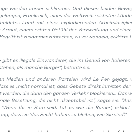
n­ge wer­den immer schlim­mer. Und die­sen bei­den Bewe­
gelun­gen, Frank­reich, eines der welt­weit reichs­ten Län­de
hul­de­tes Land mit einer explo­die­ren­den Arbeits­lo­sig­kei
 Armut, einem ech­ten Gefühl der Ver­zweif­lung und einer 
Begriff ist zusam­men­zu­bre­chen, zu ver­wan­deln, erklär­te 
 gibt es ille­ga­le Ein­wan­de­rer, die im Genuß von höhe­ren 
 ste­hen, als man­che Bür­ger”, beton­te sie.
n Medi­en und ande­ren Par­tei­en wird Le Pen gejagt, w
ass es „nicht nor­mal ist, dass Gebe­te direkt inmit­ten der
 wer­den, die dann den gan­zen Ver­kehr blo­ckie­ren… Das 
to­ria­le Beset­zung, die nicht akzep­ta­bel ist”, sag­te sie. “An
 ‘Wenn Ihr in Rom seid, tut es wie die Römer’, erklärt 
ung, dass sie ‘das Recht haben, zu blei­ben, wie Sie sind’.”