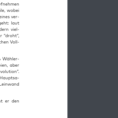
uf­neh­men
­le, wobei
i­nes ver­
geht: laut
dern viel­
r “droht”,
chen Voll­
% Wäh­ler­
i­en, aber
lu­ti­on”.
 Haupt­sa­
-Lein­wand
nnt er den