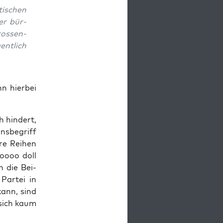
ti­schen
der bür­
ros­sen­
ent­lich
n hier­bei
 hin­dert,
ns­be­griff
re Rei­hen
ooooo doll
n die Bei­
Par­tei in
kann, sind
 sich kaum