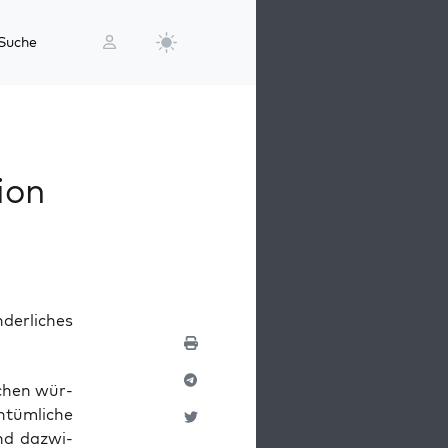
Suche
ion
erliches
chen wür­
tüm­li­che
und dazwi­