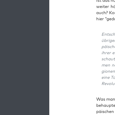
Ist das n
wei­ter h
auch? Kom
hier “geda
Ent­sch
übri­ge
päi­sch
ihrer 
schaut
men nac
gio­ne
eine Ta
Revolu
Was man M
behaup­te
päi­schen 