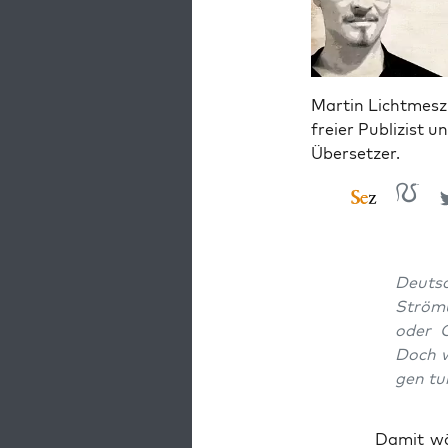
Martin Lichtmesz 
freier Publizist u
Übersetzer.
Deutsch
Strö­m
oder G
Doch w
gen tu
Damit wäre