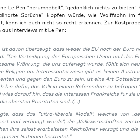
ne Le Pen “her­um­pö­belt”, “gedank­lich nichts zu bie­ten
ll­har­te Sprü­che” klop­fen wür­de, wie Wolff­sohn im f
llt, kann ich auch nicht so recht erken­nen. Zur Kost­pro­b
n aus Inter­views mit Le Pen:
 ist davon über­zeugt, dass weder die EU noch der Euro n
d. “Die Ver­tei­di­gung der Euro­päi­schen Uni­on und des E
sa­me Wäh­rung, die uns auf­er­legt wur­de, fühlt sich heu
e Reli­gi­on an. Inter­es­san­ter­wei­se gibt es kei­nen Aus­ta
n­ten und gegen den Euro zu sein, ist eine Art Got­tes­läs­
ch bin dafür, das Volk in einem Refe­ren­dum zu befra­gen “
 wies dar­auf hin, dass die Inter­es­sen Frank­reichs für sie 
 die obers­ten Prio­ri­tä­ten sind. (…)
g­te, dass das “ultra-libe­ra­le Modell”, wel­ches von „
iert und ver­hängt wur­de“, die „Volks­wirt­schaf­ten zer­st
en ihre selbst erar­bei­te­ten Reich­tü­mer ver­sagt und die
ät gan­zer Natio­nen bestreitet.“