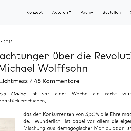
Konzept
Autoren
Archiv
Bestellen
r 2013
achtungen über die Revolut
Michael Wolffsohn
 Lichtmesz
/
45 Kommentare
s Online
ist vor einer Woche ein recht wund
astück erschienen,...
das den Kon­kur­ren­ten von
SpON
alle Ehre ma
de. “Wun­der­lich” ist dabei vor allem die eigen­
Mischung aus dem­ago­gi­scher Mani­pu­la­ti­on 