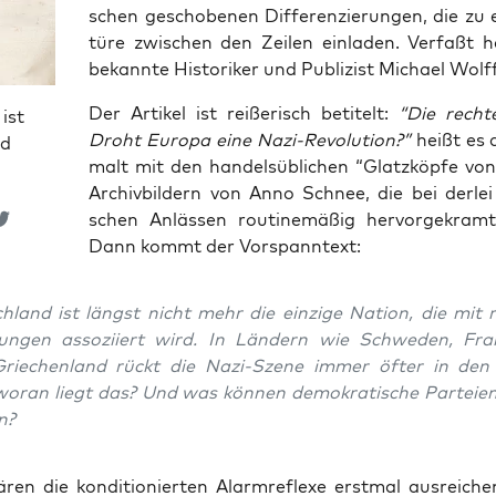
schen gescho­be­nen Dif­fe­ren­zie­run­gen, die zu
tü­re zwi­schen den Zei­len ein­la­den. Ver­faßt 
bekann­te His­to­ri­ker und Publi­zist Micha­el Wol
Der Arti­kel ist rei­ße­risch beti­telt:
“Die rech­
ist
Droht Euro­pa eine Nazi-Revo­lu­ti­on?”
heißt es 
nd
malt mit den han­dels­üb­li­chen “Glatz­köp­fe vo
Archivbildern von Anno Schnee, die bei der­lei 
schen Anläs­sen rou­ti­ne­mä­ßig her­vor­ge­kram
Dann kommt der Vorspanntext:
­land ist längst nicht mehr die ein­zi­ge Nati­on, die mit 
un­gen asso­zi­iert wird. In Län­dern wie Schwe­den, Fran
rie­chen­land rückt die Nazi-Sze­ne immer öfter in den
or­an liegt das? Und was kön­nen demo­kra­ti­sche Par­tei­e
n?
n die kon­di­tio­nier­ten Alarm­re­fle­xe erst­mal aus­rei­ch