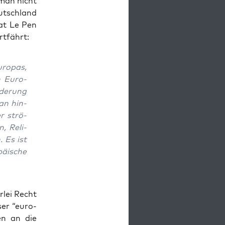
 man nicht
utsch­land
hat Le Pen
rtfährt:
uro­pas,
en Euro­
­de­rung
an hin­
r strö­
n, Reli­
 Es ist
päi­sche
­lei Recht
ser “euro­
­nen an die