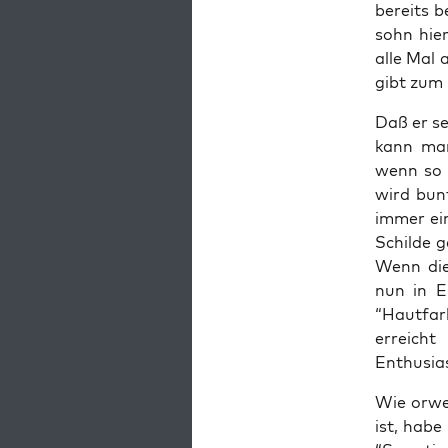
bereits be
sohn hier
alle Mal a
gibt zum “
Daß er sel
kann man 
wenn so e
wird bun­
immer eine
Schil­de 
Wenn die­
nun in E
“Haut­far
erreich
Enthusia
Wie orwel
ist, habe