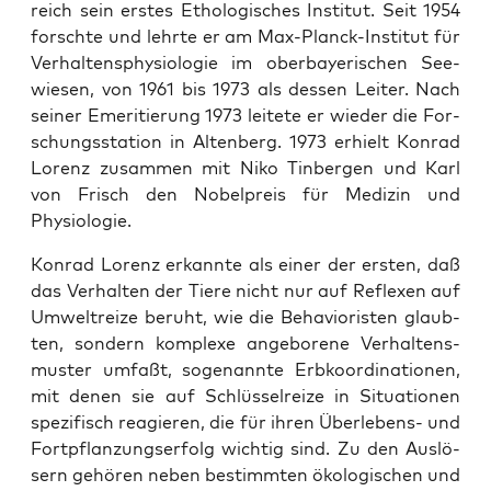
reich sein ers­tes Etho­lo­gi­sches Insti­tut. Seit 1954
forsch­te und lehr­te er am Max-Planck-Insti­tut für
Ver­hal­tens­phy­sio­lo­gie im ober­baye­ri­schen See­
wie­sen, von 1961 bis 1973 als des­sen Lei­ter. Nach
sei­ner Eme­ri­tie­rung 1973 lei­te­te er wie­der die For­
schungs­sta­ti­on in Alten­berg. 1973 erhielt Kon­rad
Lorenz zusam­men mit Niko Tin­ber­gen und Karl
von Frisch den Nobel­preis für Medi­zin und
Physiologie.
Kon­rad Lorenz erkann­te als einer der ers­ten, daß
das Ver­hal­ten der Tie­re nicht nur auf Refle­xen auf
Umwelt­rei­ze beruht, wie die Beha­vio­ris­ten glaub­
ten, son­dern kom­ple­xe ange­bo­re­ne Ver­hal­tens­
mus­ter umfaßt, soge­nann­te Erb­ko­or­di­na­tio­nen,
mit denen sie auf Schlüs­sel­rei­ze in Situa­tio­nen
spe­zi­fisch reagie­ren, die für ihren Über­le­bens- und
Fort­pflan­zungs­er­folg wich­tig sind. Zu den Aus­lö­
sern gehö­ren neben bestimm­ten öko­lo­gi­schen und