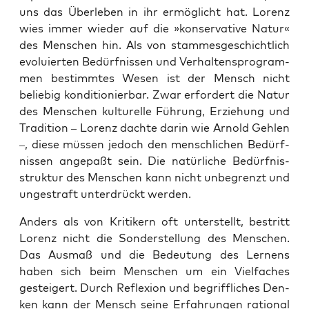
uns das Über­le­ben in ihr ermög­licht hat. Lorenz
wies immer wie­der auf die »kon­ser­va­ti­ve Natur«
des Men­schen hin. Als von stam­mes­ge­schicht­lich
evo­lu­ier­ten Bedürf­nis­sen und Ver­hal­tens­pro­gram­
men bestimm­tes Wesen ist der Mensch nicht
belie­big kon­di­tio­nier­bar. Zwar erfor­dert die Natur
des Men­schen kul­tu­rel­le Füh­rung, Erzie­hung und
Tra­di­ti­on – Lorenz dach­te dar­in wie Arnold Geh­len
–, die­se müs­sen jedoch den mensch­li­chen Bedürf­
nis­sen ange­paßt sein. Die natür­li­che Bedürf­nis­
struk­tur des Men­schen kann nicht unbe­grenzt und
unge­straft unter­drückt werden.
Anders als von Kri­ti­kern oft unter­stellt, bestritt
Lorenz nicht die Son­der­stel­lung des Men­schen.
Das Aus­maß und die Bedeu­tung des Ler­nens
haben sich beim Men­schen um ein Viel­fa­ches
gestei­gert. Durch Refle­xi­on und begriff­li­ches Den­
ken kann der Mensch sei­ne Erfah­run­gen ratio­nal