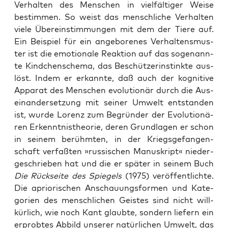
Ver­hal­ten des Men­schen in viel­fäl­ti­ger Wei­se
bestim­men. So weist das mensch­li­che Ver­hal­ten
vie­le Über­ein­stim­mun­gen mit dem der Tie­re auf.
Ein Bei­spiel für ein ange­bo­re­nes Ver­hal­tens­mus­
ter ist die emo­tio­na­le Reak­ti­on auf das soge­nann­
te Kind­chen­sche­ma, das Beschüt­zer­instink­te aus­
löst. Indem er erkann­te, daß auch der kogni­ti­ve
Appa­rat des Men­schen evo­lu­tio­när durch die Aus­
ein­an­der­set­zung mit sei­ner Umwelt ent­stan­den
ist, wur­de Lorenz zum Begrün­der der Evo­lu­tio­nä­
ren Erkennt­nis­theo­rie, deren Grund­la­gen er schon
in sei­nem berühm­ten, in der Kriegs­ge­fan­gen­
schaft ver­faß­ten »rus­si­schen Manu­skript« nie­der­
ge­schrie­ben hat und die er spä­ter in sei­nem Buch
Die Rück­sei­te des Spie­gels
(1975) ver­öf­fent­lich­te.
Die aprio­ri­schen Anschau­ungs­for­men und Kate­
go­rien des mensch­li­chen Geis­tes sind nicht will­
kür­lich, wie noch Kant glaub­te, son­dern lie­fern ein
erprob­tes Abbild unse­rer natür­li­chen Umwelt, das