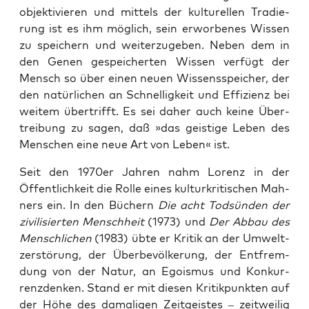
objek­ti­vie­ren und mit­tels der kul­tu­rel­len Tra­die­
rung ist es ihm mög­lich, sein erwor­be­nes Wis­sen
zu spei­chern und wei­ter­zu­ge­ben. Neben dem in
den Genen gespei­cher­ten Wis­sen ver­fügt der
Mensch so über einen neu­en Wis­sens­spei­cher, der
den natür­li­chen an Schnel­lig­keit und Effi­zi­enz bei
wei­tem über­trifft. Es sei daher auch kei­ne Über­
trei­bung zu sagen, daß »das geis­ti­ge Leben des
Men­schen eine neue Art von Leben« ist.
Seit den 1970er Jah­ren nahm Lorenz in der
Öffent­lich­keit die Rol­le eines kul­tur­kri­ti­schen Mah­
ners ein. In den Büchern
Die acht Tod­sün­den der
zivi­li­sier­ten Mensch­heit
(1973) und
Der Abbau des
Mensch­li­chen
(1983) übte er Kri­tik an der Umwelt­
zer­stö­rung, der Über­be­völ­ke­rung, der Ent­frem­
dung von der Natur, an Ego­is­mus und Kon­kur­
renz­den­ken. Stand er mit die­sen Kri­tik­punk­ten auf
der Höhe des dama­li­gen Zeit­geis­tes – zeit­wei­lig