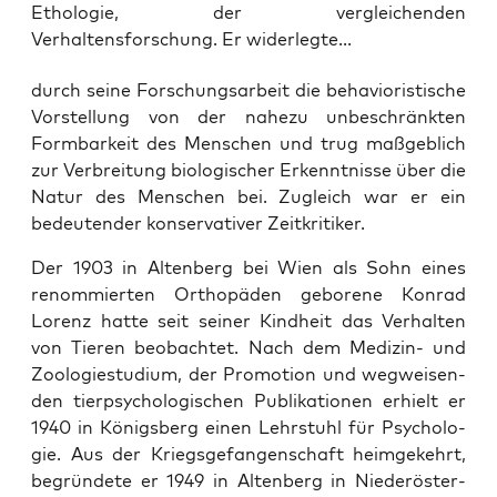
Ethologie, der vergleichenden
Verhaltensforschung. Er widerlegte...
durch sei­ne For­schungs­ar­beit die beha­vio­ris­ti­sche
Vor­stel­lung von der nahe­zu unbe­schränk­ten
Form­bar­keit des Men­schen und trug maß­geb­lich
zur Ver­brei­tung bio­lo­gi­scher Erkennt­nis­se über die
Natur des Men­schen bei. Zugleich war er ein
bedeu­ten­der kon­ser­va­ti­ver Zeitkritiker.
Der 1903 in Alten­berg bei Wien als Sohn eines
renom­mier­ten Ortho­pä­den gebo­re­ne Kon­rad
Lorenz hat­te seit sei­ner Kind­heit das Ver­hal­ten
von Tie­ren beob­ach­tet. Nach dem Medi­zin- und
Zoo­lo­gie­stu­di­um, der Pro­mo­ti­on und weg­wei­sen­
den tier­psy­cho­lo­gi­schen Publi­ka­tio­nen erhielt er
1940 in Königs­berg einen Lehr­stuhl für Psy­cho­lo­
gie. Aus der Kriegs­ge­fan­gen­schaft heim­ge­kehrt,
begrün­de­te er 1949 in Alten­berg in Nie­der­ös­ter­