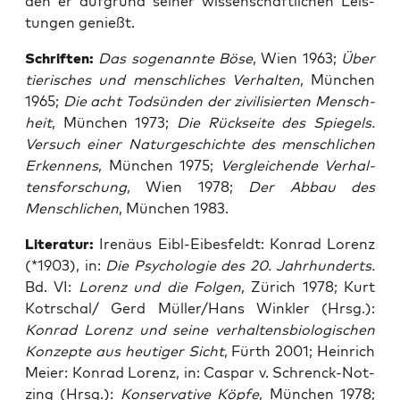
den er auf­grund sei­ner wis­sen­schaft­li­chen Leis­
tun­gen genießt.
Schrif­ten:
Das soge­nann­te Böse
, Wien 1963;
Über
tie­ri­sches und mensch­li­ches Ver­hal­ten
, Mün­chen
1965;
Die acht Tod­sün­den der zivi­li­sier­ten Mensch­
heit
, Mün­chen 1973;
Die Rück­sei­te des Spie­gels.
Ver­such einer Natur­ge­schich­te des mensch­li­chen
Erken­nens
, Mün­chen 1975;
Ver­glei­chen­de Ver­hal­
tens­for­schung
, Wien 1978;
Der Abbau des
Mensch­li­chen
, Mün­chen 1983.
Lite­ra­tur:
Ire­nä­us Eibl-Eibes­feldt: Kon­rad Lorenz
(*1903), in:
Die Psy­cho­lo­gie des 20. Jahr­hun­derts.
Bd. VI:
Lorenz und die Fol­gen
, Zürich 1978; Kurt
Kotrschal/ Gerd Müller/Hans Wink­ler (Hrsg.):
Kon­rad Lorenz und sei­ne ver­hal­tens­bio­lo­gi­schen
Kon­zep­te aus heu­ti­ger Sicht
, Fürth 2001; Hein­rich
Mei­er: Kon­rad Lorenz, in: Cas­par v. Schrenck-Not­
zing (Hrsg.):
Kon­ser­va­ti­ve Köp­fe
, Mün­chen 1978;