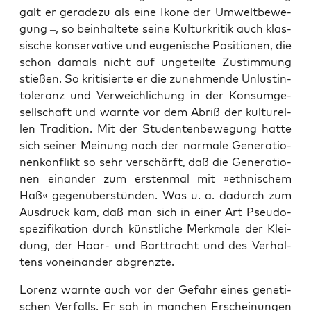
galt er gera­de­zu als eine Iko­ne der Umwelt­be­we­
gung –, so beinhal­te­te sei­ne Kul­tur­kri­tik auch klas­
si­sche kon­ser­va­ti­ve und euge­ni­sche Posi­tio­nen, die
schon damals nicht auf unge­teil­te Zustim­mung
stie­ßen. So kri­ti­sier­te er die zuneh­men­de Unlust­in­
to­le­ranz und Ver­weich­li­chung in der Kon­sum­ge­
sell­schaft und warn­te vor dem Abriß der kul­tu­rel­
len Tra­di­ti­on. Mit der Stu­den­ten­be­we­gung hat­te
sich sei­ner Mei­nung nach der nor­ma­le Gene­ra­tio­
nen­kon­flikt so sehr ver­schärft, daß die Gene­ra­tio­
nen ein­an­der zum ersten­mal mit »eth­ni­schem
Haß« gegen­über­stün­den. Was u. a. dadurch zum
Aus­druck kam, daß man sich in einer Art Pseu­do­
spe­zi­fi­ka­ti­on durch künst­li­che Merk­ma­le der Klei­
dung, der Haar- und Bart­tracht und des Ver­hal­
tens von­ein­an­der abgrenzte.
Lorenz warn­te auch vor der Gefahr eines gene­ti­
schen Ver­falls. Er sah in man­chen Erschei­nun­gen