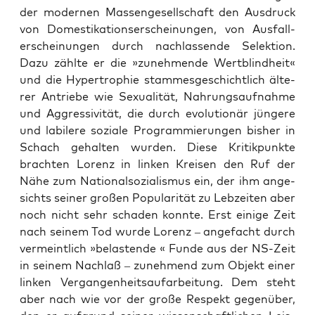
der moder­nen Mas­sen­ge­sell­schaft den Aus­druck
von Domes­ti­ka­ti­ons­er­schei­nun­gen, von Aus­fall­
erschei­nun­gen durch nach­las­sen­de Selek­ti­on.
Dazu zähl­te er die »zuneh­men­de Wert­blind­heit«
und die Hyper­tro­phie stam­mes­ge­schicht­lich älte­
rer Antrie­be wie Sexua­li­tät, Nah­rungs­auf­nah­me
und Aggres­si­vi­tät, die durch evo­lu­tio­när jün­ge­re
und labi­le­re sozia­le Pro­gram­mie­run­gen bis­her in
Schach gehal­ten wur­den. Die­se Kri­tik­punk­te
brach­ten Lorenz in lin­ken Krei­sen den Ruf der
Nähe zum Natio­nal­so­zia­lis­mus ein, der ihm ange­
sichts sei­ner gro­ßen Popu­la­ri­tät zu Leb­zei­ten aber
noch nicht sehr scha­den konn­te. Erst eini­ge Zeit
nach sei­nem Tod wur­de Lorenz – ange­facht durch
ver­meint­lich »belas­ten­de « Fun­de aus der NS-Zeit
in sei­nem Nach­laß – zuneh­mend zum Objekt einer
lin­ken Ver­gan­gen­heits­auf­ar­bei­tung. Dem steht
aber nach wie vor der gro­ße Respekt gegen­über,