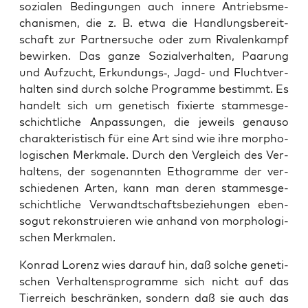
sozia­len Bedin­gun­gen auch inne­re Antriebs­me­
cha­nis­men, die z. B. etwa die Hand­lungs­be­reit­
schaft zur Part­ner­su­che oder zum Riva­len­kampf
bewir­ken. Das gan­ze Sozi­al­ver­hal­ten, Paa­rung
und Auf­zucht, Erkundungs‑, Jagd- und Flucht­ver­
hal­ten sind durch sol­che Pro­gram­me bestimmt. Es
han­delt sich um gene­tisch fixier­te stam­mes­ge­
schicht­li­che Anpas­sun­gen, die jeweils genau­so
cha­rak­te­ris­tisch für eine Art sind wie ihre mor­pho­
lo­gi­schen Merk­ma­le. Durch den Ver­gleich des Ver­
hal­tens, der soge­nann­ten Etho­gram­me der ver­
schie­de­nen Arten, kann man deren stam­mes­ge­
schicht­li­che Ver­wandt­schafts­be­zie­hun­gen eben­
so­gut rekon­stru­ie­ren wie anhand von mor­pho­lo­gi­
schen Merkmalen.
Kon­rad Lorenz wies dar­auf hin, daß sol­che gene­ti­
schen Ver­hal­tens­pro­gram­me sich nicht auf das
Tier­reich beschrän­ken, son­dern daß sie auch das