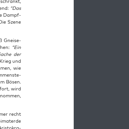
­schränkt,
gend:
“Das
­che Dampf­
 Die Sze­ne
ß Gnei­se­
hen:
“Ein
Sache der
 Krieg und
m­men, wie
am­men­ste­
 im Bösen.
fort, wird
e­nom­men,
mmer recht
i­mat­er­de
is­to­kra­