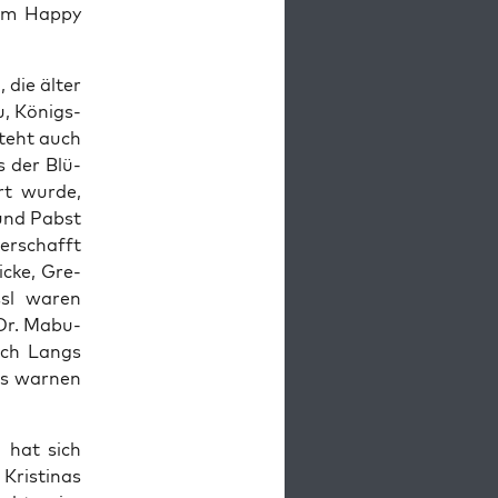
em Hap­py
, die älter
u, Königs­
steht auch
s der Blü­
rt wur­de,
 und Pabst
er­schafft
­cke, Gre­
ssl waren
 Dr. Mabu­
nach Langs
mus war­nen
, hat sich
ris­ti­nas