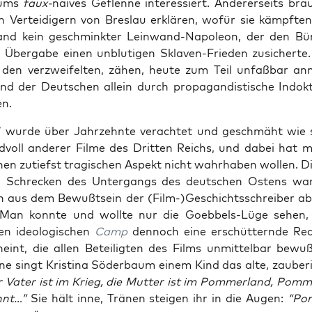
aums
faux-
nai­ves Geflen­ne inter­es­siert. Ande­rer­seits bra
Ver­tei­di­gern von Bres­lau erklä­ren, wofür sie kämpf­te
nd kein geschmink­ter Lein­wand-Napo­le­on, der den Bür
 Über­ga­be einen unblu­ti­gen Skla­ven-Frie­den zusi­cher­te.
 den ver­zwei­fel­ten, zähen, heu­te zum Teil unfaß­bar an
nd der Deut­schen allein durch pro­pa­gan­dis­ti­sche Indok­tr
en.
” wur­de über Jahr­zehn­te ver­ach­tet und geschmäht wie
­voll ande­rer Fil­me des Drit­ten Reichs, und dabei hat 
nen zutiefst tra­gi­schen Aspekt nicht wahr­ha­ben wol­len. D
en Schre­cken des Unter­gangs des deut­schen Ostens war
ch aus dem Bewußt­sein der (Film-)Geschichtsschreiber a
 Man konn­te und woll­te nur die Goeb­bels-Lüge sehen,
en ideo­lo­gi­schen
Camp
den­noch eine erschüt­tern­de Rea­l
eint, die allen Betei­lig­ten des Films unmit­tel­bar bewu
­ne singt Kris­ti­na Söder­baum einem Kind das alte, zau­be­ri
 Vater ist im Krieg, die Mut­ter ist im Pom­mer­land, Pom­me
nnt…”
Sie hält inne, Trä­nen stei­gen ihr in die Augen:
“Pom