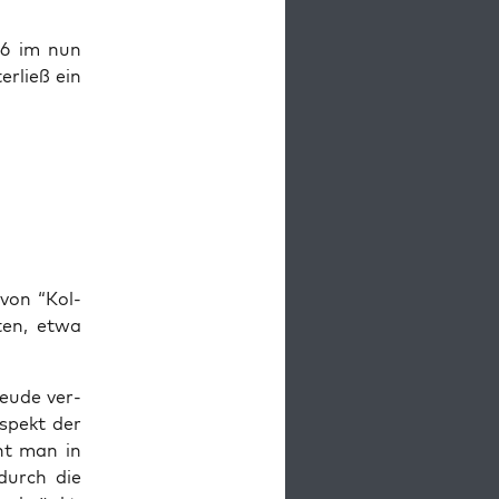
946 im nun
er­ließ ein
 von “Kol­
­ten, etwa
eu­de ver­
Aspekt der
eht man in
 durch die