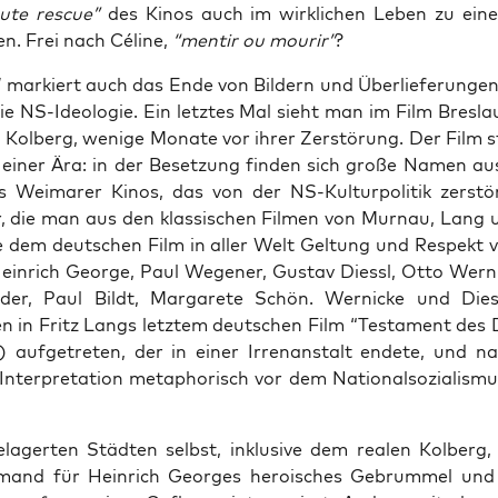
u­te res­cue”
des Kinos auch im wirk­li­chen Leben zu ein
en. Frei nach Céli­ne,
“men­tir ou mour­ir”
?
 mar­kiert auch das Ende von Bil­dern und Über­lie­fe­run­gen
die NS-Ideo­lo­gie. Ein letz­tes Mal sieht man im Film Bres­la
 Kol­berg, weni­ge Mona­te vor ihrer Zer­stö­rung. Der Film 
iner Ära: in der Beset­zung fin­den sich gro­ße Namen au
es Wei­ma­rer Kinos, das von der NS-Kul­tur­po­li­tik zer­stö
r, die man aus den klas­si­schen Fil­men von Mur­nau, Lang
e dem deut­schen Film in aller Welt Gel­tung und Respekt v
Hein­rich Geor­ge, Paul Wege­ner, Gus­tav Diessl, Otto Wer­ni
der, Paul Bildt, Mar­ga­re­te Schön. Wer­ni­cke und Die
 in Fritz Langs letz­tem deut­schen Film “Tes­ta­ment des
) auf­ge­tre­ten, der in einer Irren­an­stalt ende­te, und 
 Inter­pre­ta­ti­on meta­pho­risch vor dem Natio­nal­so­zia­lis­
la­ger­ten Städ­ten selbst, inklu­si­ve dem rea­len Kol­berg
mand für Hein­rich Geor­ges heroi­sches Gebrum­mel und K