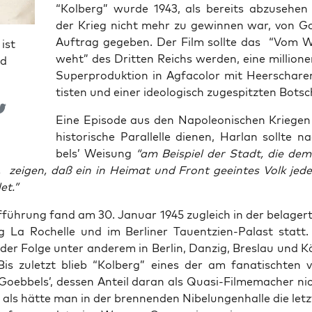
“Kol­berg” wur­de 1943, als bereits abzu­se­he
der Krieg nicht mehr zu gewin­nen war, von Go
Auf­trag gege­ben. Der Film soll­te das “Vom W
ist
weht” des Drit­ten Reichs wer­den, eine mil­lio­ne
nd
Super­pro­duk­ti­on in Agfa­co­lor mit Heer­scha­r
tis­ten und einer ideo­lo­gisch zuge­spitz­ten Botsc
Eine Epi­so­de aus den Napo­leo­ni­schen Krie­gen 
his­to­ri­sche Par­al­lel­le die­nen, Har­lan soll­te
bels’ Wei­sung
“am Bei­spiel der Stadt, die de
t, zei­gen, daß ein in Hei­mat und Front geein­tes Volk jed
et.”
­füh­rung fand am 30. Janu­ar 1945 zugleich in der bela­ger­
ung La Rochel­le und im Ber­li­ner Tau­ent­zi­en-Palast statt
 der Fol­ge unter ande­rem in Ber­lin, Dan­zig, Bres­lau und K
Bis zuletzt blieb “Kol­berg” eines der am fana­tisch­ten ve
 Goeb­bels’, des­sen Anteil dar­an als Qua­si-Fil­me­ma­cher n
t, als hät­te man in der bren­nen­den Nibe­lun­gen­hal­le die let