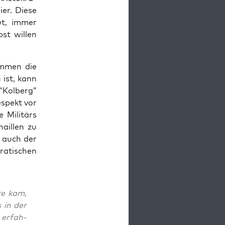
er. Die­se
ut, immer
t wil­len
om­men die
 ist, kann
 “Kol­berg”
Respekt vor
 Mili­tärs
ail­len zu
ß auch der
ra­ti­schen
re kam,
s in der
e erfah­