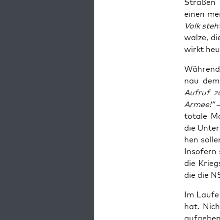
Stra­ßen 
einen men
Volk steh
wal­ze, di
wirkt heu­
Wäh­rend 
nau dem 
Auf­ruf 
Armee!” –
tota­le M
die Unter­
hen sol­l
Inso­fern
die Krieg
die die N
Im Lau­fe
hat. Nicht
auf­ge­be