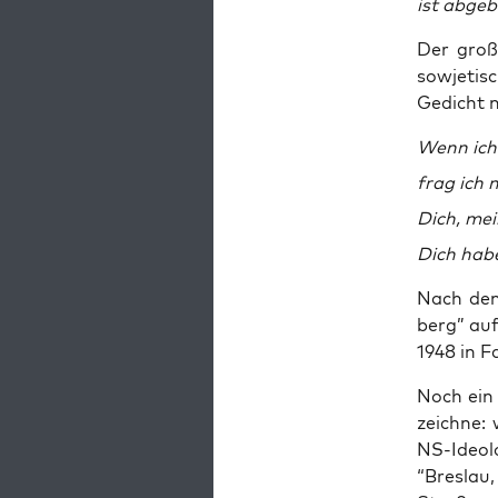
ist abgeb
Der gro­ß
sowje­tisc
Gedicht m
Wenn ich 
frag ich 
Dich, mei
Dich habe
Nach dem 
berg” auf
1948 in F
Noch ein 
zeich­ne:
NS-Ideo­l
“Bres­lau