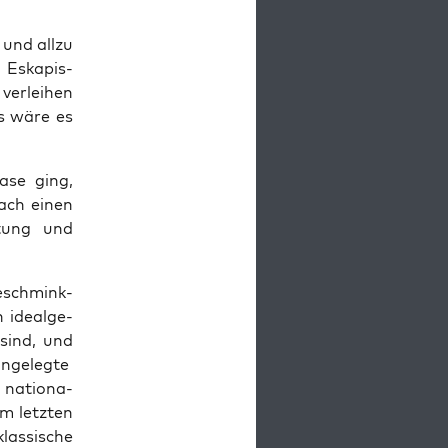
und all­zu
 Eska­pis­
er­lei­hen
ls wäre es
a­se ging,
rach einen
l­tung und
ge­schmink­
 ide­al­ge­
 sind, und
­ge­leg­te
 natio­na­
im letz­ten
as­si­sche