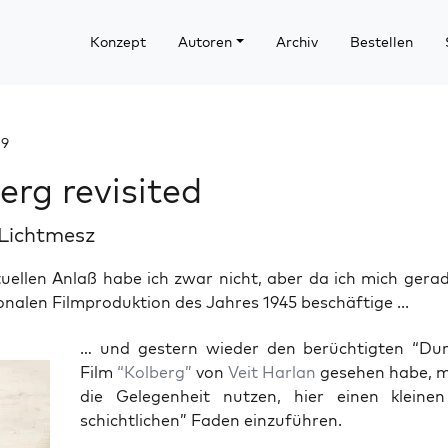
Konzept
Autoren
Archiv
Bestellen
09
erg revisited
 Lichtmesz
uellen Anlaß habe ich zwar nicht, aber da ich mich gera
onalen Filmproduktion des Jahres 1945 beschäftige ...
… und ges­tern wie­der den berüch­tig­ten “Du
Film
“Kol­berg”
von
Veit Har­lan
gese­hen habe, m
die Gele­gen­heit nut­zen, hier einen klei­nen
schicht­li­chen” Faden einzuführen.