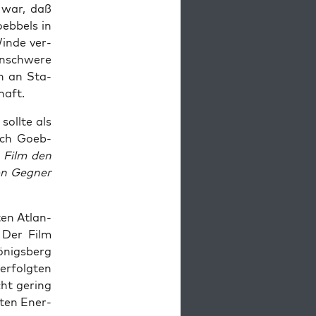
n war, daß
eb­bels in
in­de ver­
n­schwe­re
en an Sta­
haft.
soll­te als
 nach Goeb­
m Film den
en Geg­ner
ten Atlan­
. Der Film
önigs­berg
r­folg­ten
icht gering
z­ten Ener­