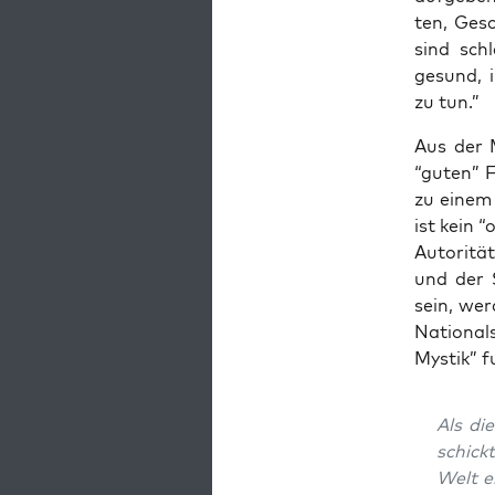
ten, Gesc
sind sch
gesund, i
zu tun.”
Aus der M
“guten” F
zu einem s
ist kein “
Auto­ri­t
und der S
sein, wer
Natio­nal­
Mys­tik” f
Als di
schick­
Welt er