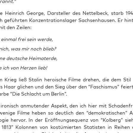
rannt.”
e Hein­rich Geor­ge, Dar­stel­ler des Net­tel­beck, starb 1
h geführ­ten Kon­zen­tra­ti­ons­la­ger Sach­sen­hau­sen. Er hin­t
it den Zeilen:
ein­mal frei sein werde,
mich, was mir noch blieb?
­ne deut­sche Heimaterde,
 ich von Her­zen lieb!
Krieg ließ Sta­lin heroi­sche Fil­me dre­hen, die dem Stil
s Haar gli­chen und den Sieg über den “Faschis­mus” fei­er
ar­be “Die Schlacht um Berlin”.
iro­nisch anmu­ten­der Aspekt, den ich hier mit Scha­den­fr
 weni­ge Fil­me heben so deut­lich den “demo­kra­ti­schen” 
o­gie her­vor. In der Eröff­nung­s­e­quenz von “Kol­berg” si
, 1813” Kolon­nen von kos­tü­mier­ten Sta­tis­ten in Rei­hen