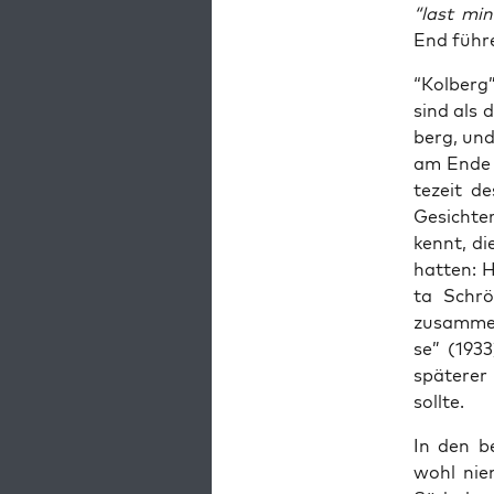
“last min
End füh­r
“Kol­berg”
sind als 
berg, und
am Ende e
te­zeit d
Gesich­te
kennt, di
hat­ten: 
ta Schrö­
zusam­men
se” (1933
spä­te­rer
sollte.
In den be
wohl nie­