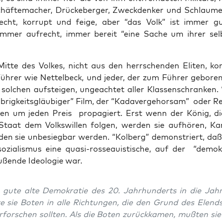
häf­te­ma­cher, Drü­cke­ber­ger, Zweck­den­ker und Schlau­mei­
lecht, kor­rupt und fei­ge, aber “das Volk” ist immer g
mmer auf­recht, immer bereit “eine Sache um ihrer selbs
it­te des Vol­kes, nicht aus den herr­schen­den Eli­ten, k
üh­rer wie Net­tel­beck, und jeder, der zum Füh­rer gebo­ren
ol­chen auf­stei­gen, unge­ach­tet aller Klas­sen­schran­ken.
obrig­keits­gläu­bi­ger” Film, der “Kada­ver­ge­hor­sam” oder 
ä­ten um jeden Preis pro­pa­giert. Erst wenn der König, die
taat dem Volks­wil­len fol­gen, wer­den sie auf­hö­ren, Kan
­den sie unbe­sieg­bar wer­den. “Kol­berg” demons­triert, da
so­zia­lis­mus eine qua­si-ros­se­au­is­ti­sche, auf der “demo­k
ußen­de Ideo­lo­gie war.
e gute alte Demo­kra­tie des 20. Jahr­hun­derts in die Jah­
te sie Boten in alle Rich­tun­gen, die den Grund des Elend
for­schen soll­ten. Als die Boten zurück­ka­men, muß­ten si