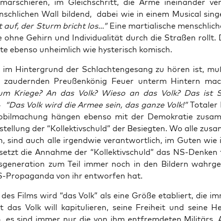
mar­schie­ren, im Gleich­schritt, die Arme inein­an­der ver
sch­li­chen Wall bil­dend, dabei wie in einem Musi­cal sin­
t auf, der Sturm bricht los…”
Eine mar­tia­li­sche mensch­li
e ohne Gehirn und Indi­vi­dua­li­tät durch die Stra­ßen rollt.
te eben­so unheim­lich wie hys­te­risch komisch.
im Hin­ter­grund der Schlach­ten­ge­sang zu hören ist, mu
zau­dern­den Preu­ßen­kö­nig Feu­er unterm Hin­tern mac
zum Krie­ge? An das Volk? Wie­so an das Volk? Das ist 
 “Das Volk wird die Armee sein, das gan­ze Volk!”
Tota­ler
obil­ma­chung hän­gen eben­so mit der Demo­kra­tie zusa
stel­lung der “Kol­lek­tiv­schuld” der Besieg­ten. Wo alle zus
en, sind auch alle irgend­wie ver­ant­wort­lich, im Guten wie
 setzt die Annah­me der “Kol­lek­tiv­schuld” das NS-Den­ken 
s­ge­nera­ti­on zum Teil immer noch in den Bil­dern wahr­g
S-Pro­pa­gan­da von ihr ent­wor­fen hat.
 des Films wird “das Volk” als eine Grö­ße eta­bliert, die i
 das Volk will kapi­tu­lie­ren, sei­ne Frei­heit und sei­ne He
n, es sind immer nur die von ihm ent­frem­de­ten Mili­tärs, Ar