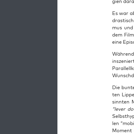
gien dar­
Es war ab
dras­ti­s
mus und D
dem Film 
eine Epi­s
Wäh­rend 
insze­nie
Par­al­le
Wunschd
Die bun­te
ten Lip­pe
sinn­ten 
“lever d
Selbst­hy
len “mobi­
Moment di