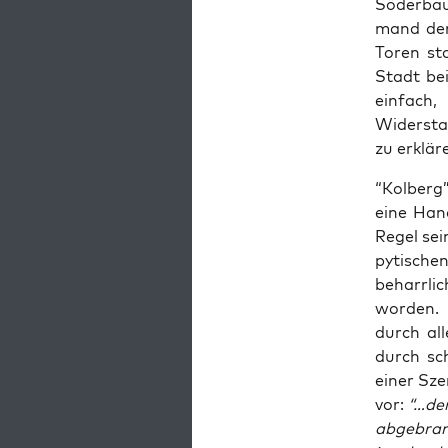
Söder­b
mand den 
Toren sta
Stadt bei
ein­fach,
Wider­sta
zu erklär
“Kol­berg
eine Hand
Regel sei­
py­ti­sch
beharr­li
wor­den.
durch all
durch sch
einer Sze
vor:
“…der
abge­bra