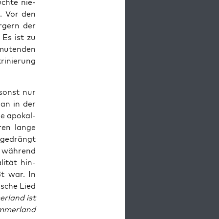
uch­te nie­
n. Vor den
­gern der
 Es ist zu
mu­ten­den
i­nie­rung
 sonst nur
man in der
ie apo­kal­
en lan­ge
bge­drängt
 wäh­rend
i­tät hin­
ßt war. In
­sche Lied
r­land ist
­mer­land