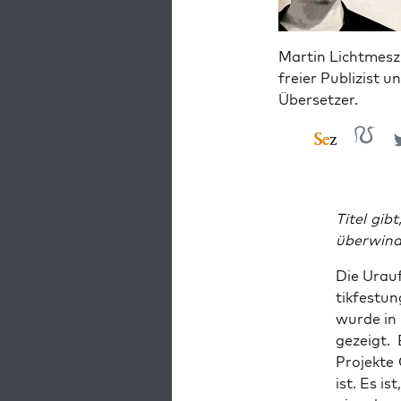
Martin Lichtmesz 
freier Publizist u
Übersetzer.
Titel gib
überwind
Die Urauf
tik­fes­t
wur­de in
gezeigt. 
Pro­jek­te
ist. Es is