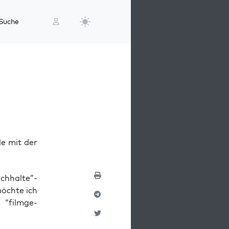
Suche
de mit der
rchhalte”-
öch­te ich
 “film­ge­