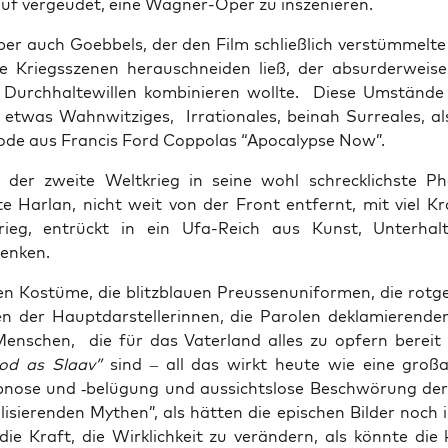
auf ver­geu­det, eine Wag­ner-Oper zu inszenieren.
er auch Goeb­bels, der den Film schließ­lich ver­stüm­mel­te 
che Kriegs­sze­nen herauschnei­den ließ, der absur­der­wei­se
urch­hal­te­wil­len kom­bi­nie­ren woll­te. Die­se Umstän­de v
etwas Wahn­wit­zi­ges, Irra­tio­na­les, bei­nah Sur­rea­les, a
o­de aus Fran­cis Ford Cop­po­las “Apo­ca­lyp­se Now”.
der zwei­te Welt­krieg in sei­ne wohl schreck­lichs­te Ph
r­te Har­lan, nicht weit von der Front ent­fernt, mit viel K
ll­krieg, ent­rückt in ein Ufa-Reich aus Kunst, Unter­ha
enken.
n Kos­tü­me, die blitz­blau­en Preus­sen­uni­for­men, die rot­
n der Haupt­dar­stel­le­rin­nen, die Paro­len dekla­mie­ren­den
Men­schen, die für das Vater­land alles zu opfern bereit
ood as Slaav”
sind – all das wirkt heu­te wie eine groß­an
p­no­se und ‑belü­gung und aus­sichts­lo­se Beschwö­rung der
li­sie­ren­den Mythen”, als hät­ten die epi­schen Bil­der noch 
e Kraft, die Wirk­lich­keit zu ver­än­dern, als könn­te die kl