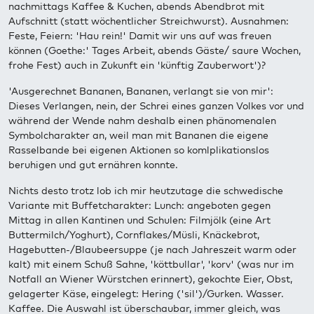
nachmittags Kaffee & Kuchen, abends Abendbrot mit
Aufschnitt (statt wöchentlicher Streichwurst). Ausnahmen:
Feste, Feiern: 'Hau rein!' Damit wir uns auf was freuen
können (Goethe:' Tages Arbeit, abends Gäste/ saure Wochen,
frohe Fest) auch in Zukunft ein 'künftig Zauberwort')?
'Ausgerechnet Bananen, Bananen, verlangt sie von mir':
Dieses Verlangen, nein, der Schrei eines ganzen Volkes vor und
während der Wende nahm deshalb einen phänomenalen
Symbolcharakter an, weil man mit Bananen die eigene
Rasselbande bei eigenen Aktionen so komlplikationslos
beruhigen und gut ernähren konnte.
Nichts desto trotz lob ich mir heutzutage die schwedische
Variante mit Buffetcharakter: Lunch: angeboten gegen
Mittag in allen Kantinen und Schulen: Filmjölk (eine Art
Buttermilch/Yoghurt), Cornflakes/Müsli, Knäckebrot,
Hagebutten-/Blaubeersuppe (je nach Jahreszeit warm oder
kalt) mit einem Schuß Sahne, 'köttbullar', 'korv' (was nur im
Notfall an Wiener Würstchen erinnert), gekochte Eier, Obst,
gelagerter Käse, eingelegt: Hering ('sil')/Gurken. Wasser.
Kaffee. Die Auswahl ist überschaubar, immer gleich, was