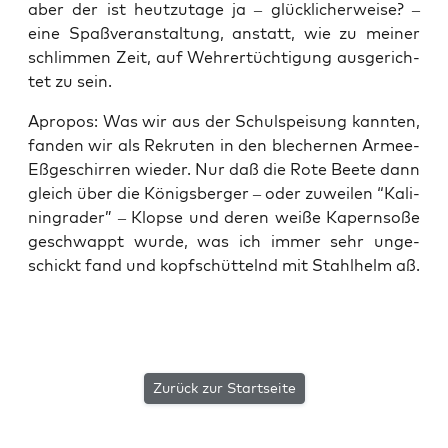
aber der ist heut­zu­ta­ge ja – glück­li­cher­wei­se? –
eine Spaß­ver­an­stal­tung, anstatt, wie zu mei­ner
schlim­men Zeit, auf Wehr­ertüch­ti­gung aus­ge­rich­
tet zu sein.
Apro­pos: Was wir aus der Schul­spei­sung kann­ten,
fan­den wir als Rekru­ten in den ble­cher­nen Armee-
Eßge­schir­ren wie­der. Nur daß die Rote Bee­te dann
gleich über die Königs­ber­ger – oder zuwei­len “Kali­
nin­gra­der” – Klop­se und deren wei­ße Kapern­so­ße
geschwappt wur­de, was ich immer sehr unge­
schickt fand und kopf­schüt­telnd mit Stahl­helm aß.
Zurück zur Startseite