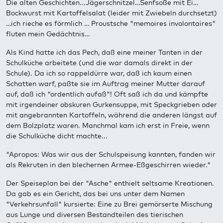
Die alten Geschichten...Jägerschnitzel…Senfsoße mit Ei…
Bockwurst mit Kartoffelsalat (leider mit Zwiebeln durchsetzt)
…ich rieche es förmlich … Proustsche "memoires involontaires"
fluten mein Gedächtnis…
Als Kind hatte ich das Pech, daß eine meiner Tanten in der
Schulküche arbeitete (und die war damals direkt in der
Schule). Da ich so rappeldürre war, daß ich kaum einen
Schatten warf, paßte sie im Auftrag meiner Mutter darauf
auf, daß ich "ordentlich aufaß"! Oft saß ich da und kämpfte
mit irgendeiner obskuren Gurkensuppe, mit Speckgrieben oder
mit angebrannten Kartoffeln, während die anderen längst auf
dem Bolzplatz waren. Manchmal kam ich erst in Freie, wenn
die Schulküche dicht machte...
"Apropos: Was wir aus der Schulspeisung kannten, fanden wir
als Rekruten in den blechernen Armee-Eßgeschirren wieder."
Der Speiseplan bei der "Asche" enthielt seltsame Kreationen.
Da gab es ein Gericht, das bei uns unter dem Namen
"Verkehrsunfall" kursierte: Eine zu Brei gemörserte Mischung
aus Lunge und diversen Bestandteilen des tierischen