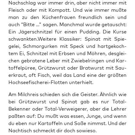
Nach­schlag war immer drin, aber nicht immer mit
Fleisch oder mit Kom­pott. Und wie immer muß­te
man zu den Küchen­frau­en freund­lich sein und
auch “Bit­te …” sagen. Manch­mal wur­de getauscht:
Ein Jäger­schnit­zel für einen Pud­ding. Die Kur­se
schwankten.Weitere Klas­si­ker: Spi­nat mit Spie­
gelei, Schmor­gur­ken mit Speck und hart­ge­koch­
tem Ei, Schnit­zel mit Erb­sen und Möh­ren, des­glei­
chen gebra­te­ne Leber mit Zwie­bel­rin­gen und Kar­
tof­fel­pü­ree, Grütz­wurst oder Brat­wurst mit Sau­
er­kraut, oft Fisch, weil das Land eine der größ­ten
Hoch­see­fi­sche­rei-Flot­ten unterhielt.
Am Milch­reis schie­den sich die Geis­ter. Ähn­lich wie
bei Grütz­wurst und Spi­nat gab es nur Total-
Beken­ner oder Total-Ver­wei­ge­rer, aber die Leh­rer
paß­ten auf: Du mußt was essen, Jun­ge, und wenn
du eben nur Kar­tof­feln und Soße nimmst. Und der
Nach­tisch schmeckt dir doch sowieso.