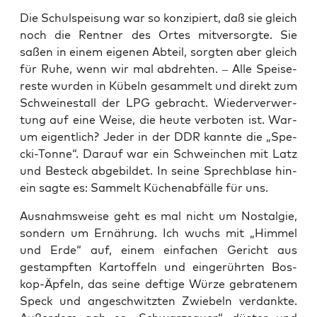
Die Schul­spei­sung war so kon­zi­piert, daß sie gleich
noch die Rent­ner des Ortes mit­ver­sorg­te. Sie
saßen in einem eige­nen Abteil, sorg­ten aber gleich
für Ruhe, wenn wir mal abdreh­ten. – Alle Spei­se­
res­te wur­den in Kübeln gesam­melt und direkt zum
Schwei­ne­stall der LPG gebracht. Wie­der­ver­wer­
tung auf eine Wei­se, die heu­te ver­bo­ten ist. War­
um eigent­lich? Jeder in der DDR kann­te die „Spe­
cki-Ton­ne“. Dar­auf war ein Schwein­chen mit Latz
und Besteck abge­bil­det. In sei­ne Sprech­bla­se hin­
ein sag­te es: Sam­melt Küchen­ab­fäl­le für uns.
Aus­nahms­wei­se geht es mal nicht um Nost­al­gie,
son­dern um Ernäh­rung. Ich wuchs mit „Him­mel
und Erde“ auf, einem ein­fa­chen Gericht aus
gestampf­ten Kar­tof­feln und ein­ge­rühr­ten Bos­
kop-Äpfeln, das sei­ne def­ti­ge Wür­ze gebra­te­nem
Speck und ange­schwitz­ten Zwie­beln ver­dank­te.