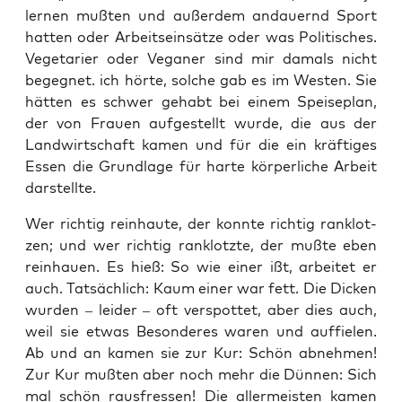
ler­nen muß­ten und außer­dem andau­ernd Sport
hat­ten oder Arbeits­ein­sät­ze oder was Poli­ti­sches.
Vege­ta­ri­er oder Vega­ner sind mir damals nicht
begeg­net. ich hör­te, sol­che gab es im Wes­ten. Sie
hät­ten es schwer gehabt bei einem Spei­se­plan,
der von Frau­en auf­ge­stellt wur­de, die aus der
Land­wirt­schaft kamen und für die ein kräf­ti­ges
Essen die Grund­la­ge für har­te kör­per­li­che Arbeit
darstellte.
Wer rich­tig rein­hau­te, der konn­te rich­tig ran­klot­
zen; und wer rich­tig ran­klotz­te, der muß­te eben
rein­hau­en. Es hieß: So wie einer ißt, arbei­tet er
auch. Tat­säch­lich: Kaum einer war fett. Die Dicken
wur­den – lei­der – oft ver­spot­tet, aber dies auch,
weil sie etwas Beson­de­res waren und auf­fie­len.
Ab und an kamen sie zur Kur: Schön abneh­men!
Zur Kur muß­ten aber noch mehr die Dün­nen: Sich
mal schön raus­fres­sen! Die aller­meis­ten kamen