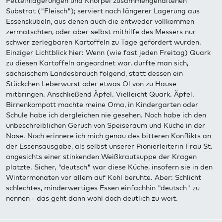
Fetteinlagerungen und Knorpel zusammengehaltenen
Substrat ("Fleisch"); serviert nach längerer Lagerung aus
Essenskübeln, aus denen auch die entweder vollkommen
zermatschten, oder aber selbst mithilfe des Messers nur
schwer zerlegbaren Kartoffeln zu Tage gefördert wurden.
Einziger Lichtblick hier: Wenn (wie fast jeden Freitag) Quark
zu diesen Kartoffeln angeordnet war, durfte man sich,
sächsischem Landesbrauch folgend, statt dessen ein
Stückchen Leberwurst oder etwas Öl von zu Hause
mitbringen. Anschließend Äpfel. Vielleicht Quark. Äpfel.
Birnenkompott machte meine Oma, in Kindergarten oder
Schule habe ich dergleichen nie gesehen. Noch habe ich den
unbeschreiblichen Geruch von Speiseraum und Küche in der
Nase. Noch erinnere ich mich genau des bitteren Konflikts an
der Essensausgabe, als selbst unserer Pionierleiterin Frau St.
angesichts einer stinkenden Weißkrautsuppe der Kragen
platzte. Sicher, "deutsch" war diese Küche, insofern sie in den
Wintermonaten vor allem auf Kohl beruhte. Aber: Schlicht
schlechtes, minderwertiges Essen einfachhin "deutsch" zu
nennen - das geht dann wohl doch deutlich zu weit.