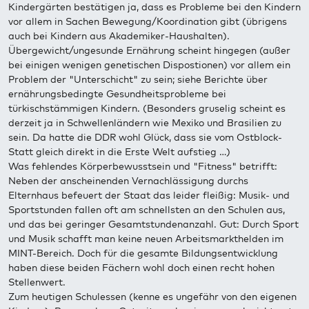
Kindergärten bestätigen ja, dass es Probleme bei den Kindern
vor allem in Sachen Bewegung/Koordination gibt (übrigens
auch bei Kindern aus Akademiker-Haushalten).
Übergewicht/ungesunde Ernährung scheint hingegen (außer
bei einigen wenigen genetischen Dispostionen) vor allem ein
Problem der "Unterschicht" zu sein; siehe Berichte über
ernährungsbedingte Gesundheitsprobleme bei
türkischstämmigen Kindern. (Besonders gruselig scheint es
derzeit ja in Schwellenländern wie Mexiko und Brasilien zu
sein. Da hatte die DDR wohl Glück, dass sie vom Ostblock-
Statt gleich direkt in die Erste Welt aufstieg …)
Was fehlendes Körperbewusstsein und "Fitness" betrifft:
Neben der anscheinenden Vernachlässigung durchs
Elternhaus befeuert der Staat das leider fleißig: Musik- und
Sportstunden fallen oft am schnellsten an den Schulen aus,
und das bei geringer Gesamtstundenanzahl. Gut: Durch Sport
und Musik schafft man keine neuen Arbeitsmarkthelden im
MINT-Bereich. Doch für die gesamte Bildungsentwicklung
haben diese beiden Fächern wohl doch einen recht hohen
Stellenwert.
Zum heutigen Schulessen (kenne es ungefähr von den eigenen