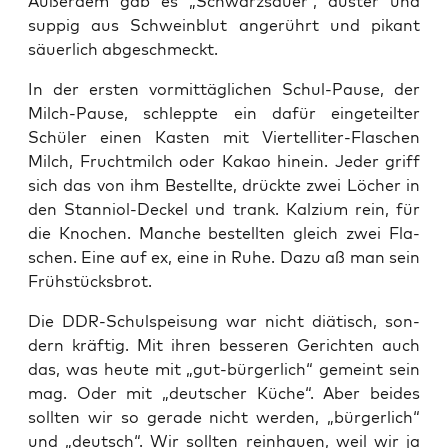
Außer­dem gab es „Schwarz­sauer“, düs­ter und
sup­pig aus Schwein­blut ange­rührt und pikant
säu­er­lich abgeschmeckt.
In der ers­ten vor­mit­täg­li­chen Schul-Pau­se, der
Milch-Pau­se, schlepp­te ein dafür ein­ge­teil­ter
Schü­ler einen Kas­ten mit Vier­tel­li­ter-Fla­schen
Milch, Frucht­milch oder Kakao hin­ein. Jeder griff
sich das von ihm Bestell­te, drück­te zwei Löcher in
den Stan­ni­ol-Deckel und trank. Kal­zi­um rein, für
die Kno­chen. Man­che bestell­ten gleich zwei Fla­
schen. Eine auf ex, eine in Ruhe. Dazu aß man sein
Frühstücksbrot.
Die DDR-Schul­spei­sung war nicht diä­tisch, son­
dern kräf­tig. Mit ihren bes­se­ren Gerich­ten auch
das, was heu­te mit „gut-bür­ger­lich“ gemeint sein
mag. Oder mit „deut­scher Küche“. Aber bei­des
soll­ten wir so gera­de nicht wer­den, „bür­ger­lich“
und „deutsch“. Wir soll­ten rein­hau­en, weil wir ja