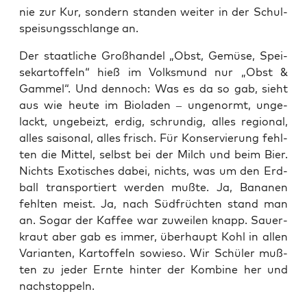
nie zur Kur, son­dern stan­den wei­ter in der Schul­
spei­sungs­schlan­ge an.
Der staat­li­che Groß­han­del „Obst, Gemü­se, Spei­
se­kar­tof­feln“ hieß im Volks­mund nur „Obst &
Gam­mel“. Und den­noch: Was es da so gab, sieht
aus wie heu­te im Bio­la­den – unge­normt, unge­
lackt, unge­beizt, erdig, schrun­dig, alles regio­nal,
alles sai­so­nal, alles frisch. Für Kon­ser­vie­rung fehl­
ten die Mit­tel, selbst bei der Milch und beim Bier.
Nichts Exo­ti­sches dabei, nichts, was um den Erd­
ball trans­por­tiert wer­den muß­te. Ja, Bana­nen
fehl­ten meist. Ja, nach Süd­früch­ten stand man
an. Sogar der Kaf­fee war zuwei­len knapp. Sau­er­
kraut aber gab es immer, über­haupt Kohl in allen
Vari­an­ten, Kar­tof­feln sowie­so. Wir Schü­ler muß­
ten zu jeder Ern­te hin­ter der Kom­bi­ne her und
nachstoppeln.