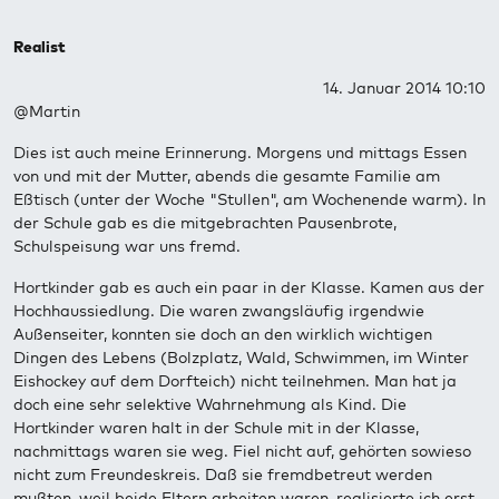
Realist
14. Januar 2014 10:10
@Martin
Dies ist auch meine Erinnerung. Morgens und mittags Essen
von und mit der Mutter, abends die gesamte Familie am
Eßtisch (unter der Woche "Stullen", am Wochenende warm). In
der Schule gab es die mitgebrachten Pausenbrote,
Schulspeisung war uns fremd.
Hortkinder gab es auch ein paar in der Klasse. Kamen aus der
Hochhaussiedlung. Die waren zwangsläufig irgendwie
Außenseiter, konnten sie doch an den wirklich wichtigen
Dingen des Lebens (Bolzplatz, Wald, Schwimmen, im Winter
Eishockey auf dem Dorfteich) nicht teilnehmen. Man hat ja
doch eine sehr selektive Wahrnehmung als Kind. Die
Hortkinder waren halt in der Schule mit in der Klasse,
nachmittags waren sie weg. Fiel nicht auf, gehörten sowieso
nicht zum Freundeskreis. Daß sie fremdbetreut werden
mußten, weil beide Eltern arbeiten waren, realisierte ich erst