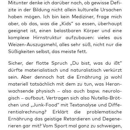
Mit­un­ter den­ke ich dar­über nach, ob gewis­se Defi­
zi­te in der Bil­dung nicht allein kul­tu­rel­le Ursa­chen
haben mögen. Ich bin kein Medi­zi­ner, fra­ge mich
aber, ob das, was die „Kids“ so essen, über­haupt
geeig­net ist, einen belast­ba­ren Kör­per und eine
kom­ple­xe Hirn­struk­tur auf­zu­bau­en: vie­les aus
Wei­zen-Aus­zugs­mehl, alles sehr süß, nicht nur die
Süßig­kei­ten selbst, das meis­te fett.
Sicher, der flot­te Spruch „Du bist, was du ißt“
dürf­te mate­ria­lis­tisch und natu­ra­lis­tisch ver­kürzt
sein. Aber den­noch hat die Ernäh­rung ja wohl
mate­ri­ell tat­säch­lich mit dem zu tun, was Her­an­
wach­sen­de phy­sisch – also auch bspw. neu­ro­lo­
gisch – auf­baut. Ver­tra­gen sich also Nutel­la-Bröt­
chen und „Junk-Food“ mit Text­ana­ly­se und Dif­fe­
ren­ti­al­rech­nung? Erklärt die pro­ble­ma­ti­sche
Ernäh­rung das geis­ti­ge Retar­die­ren und Dege­ne­
rie­ren gar mit? Vom Sport mal ganz zu schwei­gen,