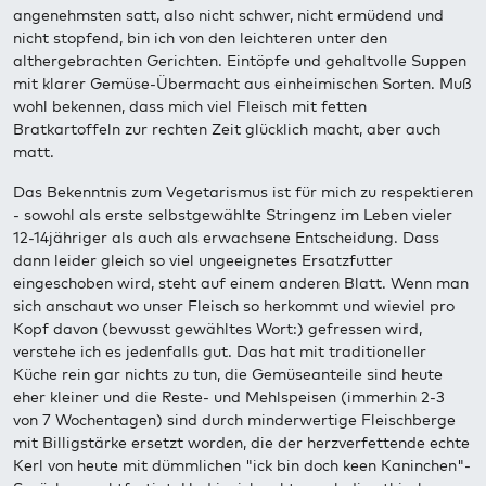
angenehmsten satt, also nicht schwer, nicht ermüdend und
nicht stopfend, bin ich von den leichteren unter den
althergebrachten Gerichten. Eintöpfe und gehaltvolle Suppen
mit klarer Gemüse-Übermacht aus einheimischen Sorten. Muß
wohl bekennen, dass mich viel Fleisch mit fetten
Bratkartoffeln zur rechten Zeit glücklich macht, aber auch
matt.
Das Bekenntnis zum Vegetarismus ist für mich zu respektieren
- sowohl als erste selbstgewählte Stringenz im Leben vieler
12-14jähriger als auch als erwachsene Entscheidung. Dass
dann leider gleich so viel ungeeignetes Ersatzfutter
eingeschoben wird, steht auf einem anderen Blatt. Wenn man
sich anschaut wo unser Fleisch so herkommt und wieviel pro
Kopf davon (bewusst gewähltes Wort:) gefressen wird,
verstehe ich es jedenfalls gut. Das hat mit traditioneller
Küche rein gar nichts zu tun, die Gemüseanteile sind heute
eher kleiner und die Reste- und Mehlspeisen (immerhin 2-3
von 7 Wochentagen) sind durch minderwertige Fleischberge
mit Billigstärke ersetzt worden, die der herzverfettende echte
Kerl von heute mit dümmlichen "ick bin doch keen Kaninchen"-