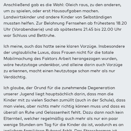
Anschließend gab es die Wahl: Gleich raus, zu den anderen,
um zu spielen, oder erst Hausaufgaben machen.
Landwirtskinder und andere Kinder von Selbständigen
mussten helfen. Zur Belohnung Fernsehen ab frühestens 18.20
Uhr (Vorabendserie) und ab spätestens 21.45 bis 22.00 Uhr
war Schluss und Bettruhe.
Ich meine, auch das hatte seine klaren Vorzüge. Insbesondere
der unglaubliche Luxus, dass Frauen nicht für die totale
Mobilmachung des Faktors Arbeit herangezogen wurden,
wäre heutzutage undenkbar, und alleine darin auch Vorzüge
zu erkennen, macht einen heutzutage schon mehr als nur
Verdächtig.
Ich glaube, der Grund für die zunehmende Degeneration
unserer Jugend liegt hauptsächlich darin, dass man die
Kinder mit zu vielen Sachen zumüllt (auch in der Schule), dass
man vieles, aber nichts mehr richtig können muss und dass es
überall an Ruhe und Gelassenheit fehlt. Dazu dann noch kein
Elternteil, welcher regelmäßig auch mehr als nur ein paar
wenige Stunden am Tag für die Kinder da ist, wodurch es an
jeglichem familiären Ruhepol fehlt. Das Stresshormon ist