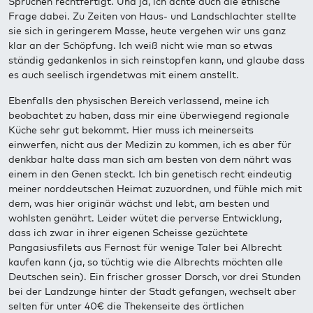
Sprüchen rechtfertigt. Und ja, ich achte auch die ethische
Frage dabei. Zu Zeiten von Haus- und Landschlachter stellte
sie sich in geringerem Masse, heute vergehen wir uns ganz
klar an der Schöpfung. Ich weiß nicht wie man so etwas
ständig gedankenlos in sich reinstopfen kann, und glaube dass
es auch seelisch irgendetwas mit einem anstellt.
Ebenfalls den physischen Bereich verlassend, meine ich
beobachtet zu haben, dass mir eine überwiegend regionale
Küche sehr gut bekommt. Hier muss ich meinerseits
einwerfen, nicht aus der Medizin zu kommen, ich es aber für
denkbar halte dass man sich am besten von dem nährt was
einem in den Genen steckt. Ich bin genetisch recht eindeutig
meiner norddeutschen Heimat zuzuordnen, und fühle mich mit
dem, was hier originär wächst und lebt, am besten und
wohlsten genährt. Leider wütet die perverse Entwicklung,
dass ich zwar in ihrer eigenen Scheisse gezüchtete
Pangasiusfilets aus Fernost für wenige Taler bei Albrecht
kaufen kann (ja, so tüchtig wie die Albrechts möchten alle
Deutschen sein). Ein frischer grosser Dorsch, vor drei Stunden
bei der Landzunge hinter der Stadt gefangen, wechselt aber
selten für unter 40€ die Thekenseite des örtlichen