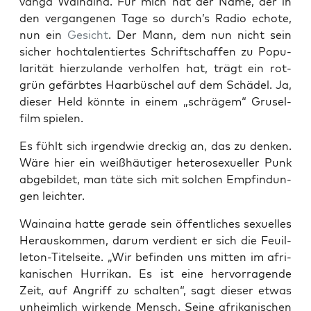
van­ga Wai­nai­na. Für mich hat der Name, der in
den ver­gan­ge­nen Tage so durch’s Radio echo­te,
nun ein
Gesicht
. Der Mann, dem nun nicht sein
sicher hoch­ta­len­tier­tes Schrift­schaf­fen zu Popu­
la­ri­tät hier­zu­lan­de ver­hol­fen hat, trägt ein rot­
grün gefärb­tes Haar­bü­schel auf dem Schä­del. Ja,
die­ser Held könn­te in einem „schrä­gem“ Gru­sel­
film spielen.
Es fühlt sich irgend­wie dre­ckig an, das zu den­ken.
Wäre hier ein weiß­häu­ti­ger hete­ro­se­xu­el­ler Punk
abge­bil­det, man täte sich mit sol­chen Emp­fin­dun­
gen leichter.
Wai­nai­na hat­te gera­de sein öffent­li­ches sexu­el­les
Her­aus­kom­men, dar­um ver­dient er sich die Feuil­
le­ton-Titel­sei­te. „Wir befin­den uns mit­ten im afri­
ka­ni­schen Hur­ri­kan. Es ist eine her­vor­ra­gen­de
Zeit, auf Angriff zu schal­ten“, sagt die­ser etwas
unheim­lich wir­ken­de Mensch. Sei­ne afri­ka­ni­schen