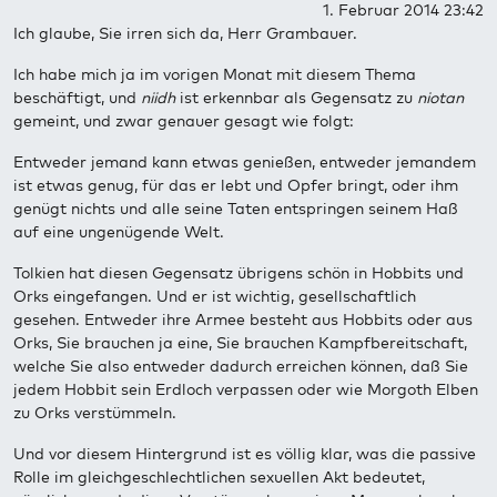
1. Februar 2014 23:42
Ich glaube, Sie irren sich da, Herr Grambauer.
Ich habe mich ja im vorigen Monat mit diesem Thema
beschäftigt, und
niidh
ist erkennbar als Gegensatz zu
niotan
gemeint, und zwar genauer gesagt wie folgt:
Entweder jemand kann etwas genießen, entweder jemandem
ist etwas genug, für das er lebt und Opfer bringt, oder ihm
genügt nichts und alle seine Taten entspringen seinem Haß
auf eine ungenügende Welt.
Tolkien hat diesen Gegensatz übrigens schön in Hobbits und
Orks eingefangen. Und er ist wichtig, gesellschaftlich
gesehen. Entweder ihre Armee besteht aus Hobbits oder aus
Orks, Sie brauchen ja eine, Sie brauchen Kampfbereitschaft,
welche Sie also entweder dadurch erreichen können, daß Sie
jedem Hobbit sein Erdloch verpassen oder wie Morgoth Elben
zu Orks verstümmeln.
Und vor diesem Hintergrund ist es völlig klar, was die passive
Rolle im gleichgeschlechtlichen sexuellen Akt bedeutet,