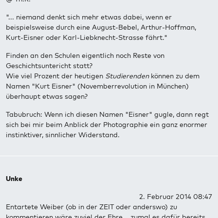
"... niemand denkt sich mehr etwas dabei, wenn er
beispielsweise durch eine August-Bebel, Arthur-Hoffman,
Kurt-Eisner oder Karl-Liebknecht-Strasse fährt."
Finden an den Schulen eigentlich noch Reste von
Geschichtsuntericht statt?
Wie viel Prozent der heutigen
Studierenden
können zu dem
Namen "Kurt Eisner" (Novemberrevolution in München)
überhaupt etwas sagen?
Tabubruch: Wenn ich diesen Namen "Eisner" gugle, dann regt
sich bei mir beim Anblick der Photographie ein ganz enormer
instinktiver, sinnlicher Widerstand.
Unke
2. Februar 2014 08:47
Entartete Weiber (ob in der ZEIT oder anderswo) zu
kommentieren wäre zuviel der Ehre... zumal es dafür bereits