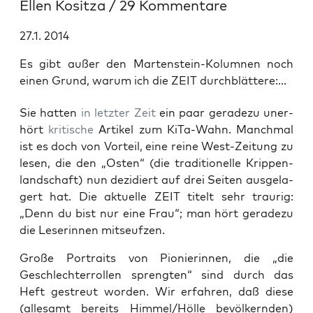
Ellen Kositza
/
29 Kommentare
27.1. 2014
Es gibt außer den Martenstein-Kolumnen noch
einen Grund, warum ich die ZEIT durchblättere:...
Sie hat­ten
in letz­ter Zeit
ein paar gera­de­zu uner­
hört
kri­ti­sche
Arti­kel zum KiTa-Wahn. Manch­mal
ist es doch von Vor­teil, eine rei­ne West-Zei­tung zu
lesen, die den „Osten“ (die tra­di­tio­nel­le Krip­pen­
land­schaft) nun dezi­diert auf drei Sei­ten aus­ge­la­
gert hat. Die aktu­el­le ZEIT titelt sehr trau­rig:
„Denn du bist nur eine Frau“; man hört gera­de­zu
die Lese­rin­nen mitseufzen.
Gro­ße Por­traits von Pio­nie­rin­nen, die „die
Geschlech­ter­rol­len spreng­ten“ sind durch das
Heft gestreut wor­den. Wir erfah­ren, daß die­se
(alle­samt bereits Himmel/Hölle bevöl­kern­den)