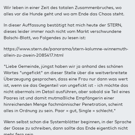
Wir leben in einer Zeit des totalen Zusammenbruches, wo
alles vor die Hunde geht und wo am Ende das Chaos steht.
In dieser Auffassung bestätigt hat mich heute der STERN,
dieses leider immer noch nicht vom Markt verschwundene
Bolschi-Blatt, wo Folgendes zu lesen ist:
https://www.stern.de/panorama/stern-kolumne-winnemuth-
allein-zu-zwein-2085417.html
"Liebe Gemeinde, jüngst haben wir ja anhand des schönen
Wortes "ungefickt" an dieser Stelle über die weitverbreitete
Überzeugung gesprochen, dass eine Frau nur dann was wert
ist, wenn sie das Gegenteil von ungefickt ist - ich möchte das
nicht abermals im Detail ausführen, aber sobald sie Teil eines
Paares ist und damit mutmaßliche Empfängerin einer
hinreichenden Menge fachmännischer Penetration, scheint
alles in Ordnung zu sein. Paar = gut, Single = schlecht."
Wenn selbst schon die Systemblätter beginnen, in der Sprache
der Gosse zu schreiben, dann sollte das Ende eigentlich nicht
mehr fern sein.