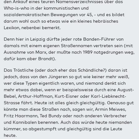
den Ankauf eines teuren Namensverzeichnisses über das
Who-is-who in der kommunistischen und
sozialdemokratischen Bewegungen vor 45, - und es bildet
darum wohl auch so etwas wie ein kleines hebräisches
Lexikon, nebenbei bemerkt.
Denn hier in Leipzig dürfte jeder rote Banden-Führer von
damals mit einem eigenen Straßennamen vertreten sein (mit
Ausnahme von Marx, der mußte nach 1989 notgedrungen weg,
dafür kam aber Brandt).
Das Tröstliche (oder doch eher das Schändliche?) daran ist
jedoch, dass von den Jüngeren so gut wie keiner mehr weiß,
wer diese Typen eigentlich waren, und niemand denkt sich
mehr etwas dabei, wenn er beispielsweise durch eine August-
Bebel, Arthur-Hoffman, Kurt-Eisner oder Karl-Liebknecht-
Strasse fährt. Heute ist alles gleich gleichgültig. Genauso gut
könnte man diese Straßen nach, sagen wir, Armin Meiwes,
Fritz Haarmann, Ted Bundy oder nach anderen Verbrecher
und Kannibalen benennen. Auch das würde heute niemanden
kümmer, so abgestumpft und gleichgültig sind die Leute
heute.