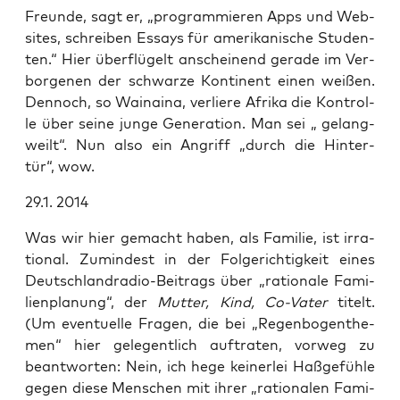
Freun­de, sagt er, „pro­gram­mie­ren Apps und Web­
sites, schrei­ben Essays für ame­ri­ka­ni­sche Stu­den­
ten.“ Hier über­flü­gelt anschei­nend gera­de im Ver­
bor­ge­nen der schwar­ze Kon­ti­nent einen wei­ßen.
Den­noch, so Wai­nai­na, ver­lie­re Afri­ka die Kon­trol­
le über sei­ne jun­ge Gene­ra­ti­on. Man sei „ gelang­
weilt“. Nun also ein Angriff „durch die Hin­ter­
tür“, wow.
29.1. 2014
Was wir hier gemacht haben, als Fami­lie, ist irra­
tio­nal. Zumin­dest in der Fol­ge­rich­tig­keit eines
Deutsch­land­ra­dio-Bei­trags über „ratio­na­le Fami­
li­en­pla­nung“, der
Mut­ter, Kind, Co-Vater
titelt.
(Um even­tu­el­le Fra­gen, die bei „Regen­bo­gen­the­
men“ hier gele­gent­lich auf­tra­ten, vor­weg zu
beant­wor­ten: Nein, ich hege kei­ner­lei Haß­ge­füh­le
gegen die­se Men­schen mit ihrer „ratio­na­len Fami­