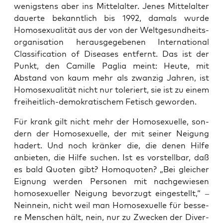
wenigs­tens aber ins Mit­tel­al­ter. Jenes Mit­tel­al­ter
dau­er­te bekannt­lich bis 1992, damals wur­de
Homo­se­xua­li­tät aus der von der Welt­ge­sund­heits­
or­ga­ni­sa­ti­on her­aus­ge­ge­be­nen Inter­na­tio­nal
Clas­si­fi­ca­ti­on of Dise­a­ses ent­fernt. Das ist der
Punkt, den Camil­le Paglia meint: Heu­te, mit
Abstand von kaum mehr als zwan­zig Jah­ren, ist
Homo­se­xua­li­tät nicht nur tole­riert, sie ist zu einem
frei­heit­lich-demo­kra­ti­schem Fetisch geworden.
Für krank gilt nicht mehr der Homo­se­xu­el­le, son­
dern der Homo­se­xu­el­le, der mit sei­ner Nei­gung
hadert. Und noch krän­ker die, die denen Hil­fe
anbie­ten, die Hil­fe suchen. Ist es vor­stell­bar, daß
es bald Quo­ten gibt? Homo­quo­ten? „Bei glei­cher
Eig­nung wer­den Per­so­nen mit nach­ge­wie­sen
homo­se­xu­el­ler Nei­gung bevor­zugt ein­ge­stellt,“ –
Nein­nein, nicht weil man Homo­se­xu­el­le für bes­se­
re Men­schen hält, nein, nur zu Zwe­cken der Diver­