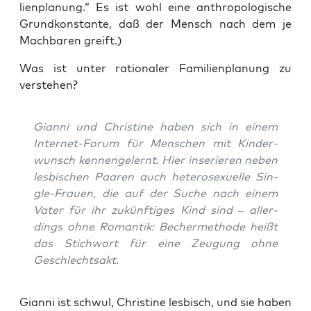
li­en­pla­nung.“ Es ist wohl eine anthro­po­lo­gi­sche
Grund­kon­stan­te, daß der Mensch nach dem je
Mach­ba­ren greift.)
Was ist unter ratio­na­ler Fami­li­en­pla­nung zu
verstehen?
Gian­ni und Chris­ti­ne haben sich in einem
Inter­net-Forum für Men­schen mit Kin­der­
wunsch ken­nen­ge­lernt. Hier inse­rie­ren neben
les­bi­schen Paa­ren auch hete­ro­se­xu­el­le Sin­
gle-Frau­en, die auf der Suche nach einem
Vater für ihr zukünf­ti­ges Kind sind – aller­
dings ohne Roman­tik: Becher­me­tho­de heißt
das Stich­wort für eine Zeu­gung ohne
Geschlechtsakt.
Gian­ni ist schwul, Chris­ti­ne les­bisch, und sie haben