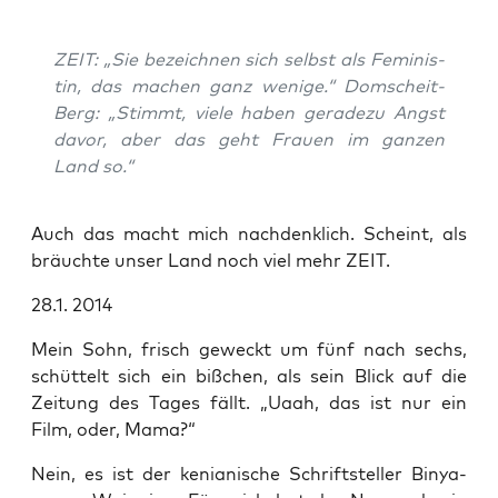
ZEIT: „Sie bezeich­nen sich selbst als Femi­nis­
tin, das machen ganz weni­ge.“ Dom­scheit-
Berg: „Stimmt, vie­le haben gera­de­zu Angst
davor, aber das geht Frau­en im gan­zen
Land so.“
Auch das macht mich nach­denk­lich. Scheint, als
bräuch­te unser Land noch viel mehr ZEIT.
28.1. 2014
Mein Sohn, frisch geweckt um fünf nach sechs,
schüt­telt sich ein biß­chen, als sein Blick auf die
Zei­tung des Tages fällt. „Uaah, das ist nur ein
Film, oder, Mama?“
Nein, es ist der kenia­ni­sche Schrift­stel­ler Bin­ya­