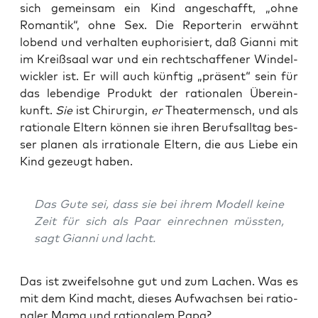
sich gemein­sam ein Kind ange­schafft, „ohne
Roman­tik“, ohne Sex. Die Repor­te­rin erwähnt
lobend und ver­hal­ten eupho­ri­siert, daß Gian­ni mit
im Kreiß­saal war und ein recht­schaf­fe­ner Win­del­
wick­ler ist. Er will auch künf­tig „prä­sent“ sein für
das leben­di­ge Pro­dukt der ratio­na­len Über­ein­
kunft.
Sie
ist Chir­ur­gin,
er
Thea­ter­mensch, und als
ratio­na­le Eltern kön­nen sie ihren Berufs­all­tag bes­
ser pla­nen als irra­tio­na­le Eltern, die aus Lie­be ein
Kind gezeugt haben.
Das Gute sei, dass sie bei ihrem Modell kei­ne
Zeit für sich als Paar ein­rech­nen müss­ten,
sagt Gian­ni und lacht.
Das ist zwei­fels­oh­ne gut und zum Lachen. Was es
mit dem Kind macht, die­ses Auf­wach­sen bei ratio­
na­ler Mama und ratio­na­lem Papa?