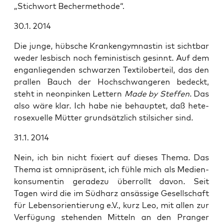
„Stich­wort Bechermethode“.
30.1. 2014
Die jun­ge, hüb­sche Kran­ken­gym­nas­tin ist sicht­bar
weder les­bisch noch femi­nis­tisch gesinnt. Auf dem
eng­an­lie­gen­den schwar­zen Tex­til­ober­teil, das den
pral­len Bauch der Hoch­schwan­ge­ren bedeckt,
steht in neon­pin­ken Let­tern
Made by Stef­fen
. Das
also wäre klar. Ich habe nie behaup­tet, daß hete­
ro­se­xu­el­le Müt­ter grund­sätz­lich stil­si­cher sind.
31.1. 2014
Nein, ich bin nicht fixiert auf die­ses The­ma. Das
The­ma ist omni­prä­sent, ich füh­le mich als Medi­en­
kon­su­men­tin gera­de­zu über­rollt davon. Seit
Tagen wird die im Süd­harz ansäs­si­ge Gesell­schaft
für Lebens­ori­en­tie­rung e.V., kurz Leo, mit allen zur
Ver­fü­gung ste­hen­den Mit­teln an den Pran­ger