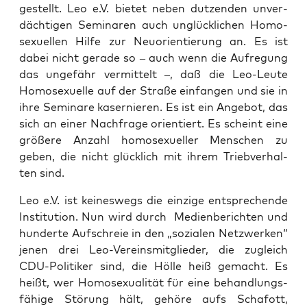
gestellt. Leo e.V. bie­tet neben dut­zen­den unver­
däch­ti­gen Semi­na­ren auch unglück­li­chen Homo­
se­xu­el­len Hil­fe zur Neu­ori­en­tie­rung an. Es ist
dabei nicht gera­de so – auch wenn die Auf­re­gung
das unge­fähr ver­mit­telt –, daß die Leo-Leu­te
Homo­se­xu­el­le auf der Stra­ße ein­fan­gen und sie in
ihre Semi­na­re kaser­nie­ren. Es ist ein Ange­bot, das
sich an einer Nach­fra­ge ori­en­tiert. Es scheint eine
grö­ße­re Anzahl homo­se­xu­el­ler Men­schen zu
geben, die nicht glück­lich mit ihrem Trieb­ver­hal­
ten sind.
Leo e.V. ist kei­nes­wegs die ein­zi­ge ent­spre­chen­de
Insti­tu­ti­on. Nun wird durch Medi­en­be­rich­ten und
hun­der­te Auf­schreie in den „sozia­len Netz­wer­ken“
jenen drei Leo-Ver­eins­mit­glie­der, die zugleich
CDU-Poli­ti­ker sind, die Höl­le heiß gemacht. Es
heißt, wer Homo­se­xua­li­tät für eine behand­lungs­
fä­hi­ge Stö­rung hält, gehö­re aufs Scha­fott,