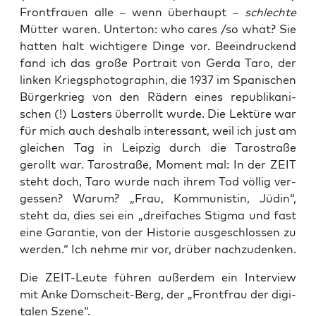
Front­frau­en alle – wenn über­haupt –
schlech­te
Müt­ter waren. Unter­ton: who cares /so what? Sie
hat­ten halt wich­ti­ge­re Din­ge vor. Beein­dru­ckend
fand ich das gro­ße Por­trait von Ger­da Taro, der
lin­ken Kriegs­pho­to­gra­phin, die 1937 im Spa­ni­schen
Bür­ger­krieg von den Rädern eines repu­bli­ka­ni­
schen (!) Las­ters über­rollt wur­de. Die Lek­tü­re war
für mich auch des­halb inter­es­sant, weil ich just am
glei­chen Tag in Leip­zig durch die Taro­s­tra­ße
gerollt war. Taro­s­tra­ße, Moment mal: In der ZEIT
steht doch, Taro wur­de nach ihrem Tod völ­lig ver­
ges­sen? War­um? „Frau, Kom­mu­nis­tin, Jüdin“,
steht da, dies sei ein „drei­fa­ches Stig­ma und fast
eine Garan­tie, von der His­to­rie aus­ge­schlos­sen zu
wer­den.“ Ich neh­me mir vor, drü­ber nachzudenken.
Die ZEIT-Leu­te füh­ren außer­dem ein Inter­view
mit Anke Dom­scheit-Berg, der „Front­frau der digi­
ta­len Szene“.