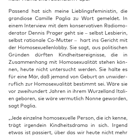
Pas­send hat sich mei­ne Lieb­lings­fe­mi­nis­tin, die
gran­dio­se Camil­le Paglia zu Wort gemel­det. In
einem Inter­view mit dem kon­ser­va­ti­ven Radio­mo­
de­ra­tor Den­nis Pra­ger geht sie – selbst Les­bie­rin,
selbst ratio­na­le Co-Mut­ter – hart ins Gericht mit
der Homo­se­xu­el­len­lob­by. Sie sagt, aus poli­ti­schen
Grün­den dürf­ten Kind­heits­er­eig­nis­se, die in
Zusam­men­hang mit Homo­se­xua­li­tät ste­hen kön­
nen, heu­te nicht unter­sucht wer­den. Sie hal­te es
für eine Mär, daß jemand von Geburt an unwi­der­
ruf­lich zur Homo­se­xua­li­tät bestimmt sei. Wäre sie
vor zwei­hun­dert Jah­ren in ihrem Wur­zel­land Ita­li­
en gebo­ren, sie wäre ver­mut­lich Non­ne gewor­den,
sagt Paglia.
„Jede ein­zel­ne homo­se­xu­el­le Per­son, die ich ken­ne,
trägt irgend­ein Kind­heits­dra­ma in sich. Irgend
etwas ist pas­siert, über das wir heu­te nicht mehr