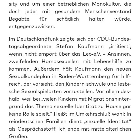
si­ty und um einer betrieb­li­chen Mono­kul­tur, die
doch jeder mit gesun­dem Men­schen­ver­stand
Begab­te für schäd­lich hal­ten wür­de,
entgegenzuwirken.
Im Deutsch­land­funk zeig­te sich der CDU-Bun­des­
tags­ab­ge­ord­ne­te Ste­fan Kauf­mann „irri­tiert“,
wenn nicht empört über das Leo‑e.V. – Ansin­nen,
zwei­feln­den Homo­se­xu­el­len mit Lebens­hil­fe zu
kom­men. Außer­dem hält Kauf­mann den neu­en
Sexu­al­kun­de­plan in Baden-Würt­tem­berg für hilf­
reich, der vor­sieht, den Kin­dern schwu­le und les­bi­
sche Sexu­al­spiel­ar­ten vor­zu­stel­len. Vor allem des­
halb, weil bei „vie­len Kin­dern mit Migra­ti­ons­hin­ter­
grund das The­ma sexu­el­le Iden­ti­tät zu Hau­se gar
kei­ne Rol­le spielt.“ Heißt im Umkehr­schluß wohl: In
reindeut­schen Fami­li­en dient „sexu­el­le Iden­ti­tät“
als Gesprächs­stoff. Ich ende mit mit­tel­al­ter­li­chen
Grüßen.