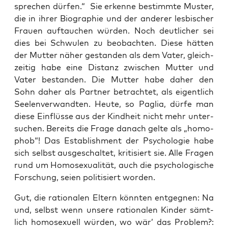
spre­chen dür­fen.“ Sie erken­ne bestimm­te Mus­ter,
die in ihrer Bio­gra­phie und der ande­rer les­bi­scher
Frau­en auf­tau­chen wür­den. Noch deut­li­cher sei
dies bei Schwu­len zu beob­ach­ten. Die­se hät­ten
der Mut­ter näher gestan­den als dem Vater, gleich­
zei­tig habe eine Distanz zwi­schen Mut­ter und
Vater bestan­den. Die Mut­ter habe daher den
Sohn daher als Part­ner betrach­tet, als eigent­lich
See­len­ver­wand­ten. Heu­te, so Paglia, dür­fe man
die­se Ein­flüs­se aus der Kind­heit nicht mehr unter­
su­chen. Bereits die Fra­ge danach gel­te als „homo­
phob“! Das Estab­lish­ment der Psy­cho­lo­gie habe
sich selbst aus­ge­schal­tet, kri­ti­siert sie. Alle Fra­gen
rund um Homo­se­xua­li­tät, auch die psy­cho­lo­gi­sche
For­schung, sei­en poli­ti­siert worden.
Gut, die ratio­na­len Eltern könn­ten ent­geg­nen: Na
und, selbst wenn unse­re ratio­na­len Kin­der sämt­
lich homo­se­xu­ell wür­den, wo wär’ das Pro­blem?: