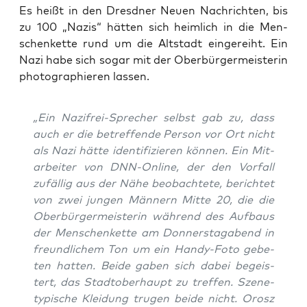
Es heißt in den Dresd­ner Neu­en Nach­rich­ten, bis
zu 100 „Nazis“ hät­ten sich heim­lich in die Men­
schen­ket­te rund um die Alt­stadt ein­ge­reiht. Ein
Nazi habe sich sogar mit der Ober­bür­ger­meis­te­rin
pho­to­gra­phie­ren lassen.
„Ein Nazifrei-Spre­cher selbst gab zu, dass
auch er die betref­fen­de Per­son vor Ort nicht
als Nazi hät­te iden­ti­fi­zie­ren kön­nen. Ein Mit­
ar­bei­ter von DNN-Online, der den Vor­fall
zufäl­lig aus der Nähe beob­ach­te­te, berich­tet
von zwei jun­gen Män­nern Mit­te 20, die die
Ober­bür­ger­meis­te­rin wäh­rend des Auf­baus
der Men­schen­ket­te am Don­ners­tag­abend in
freund­li­chem Ton um ein Han­dy-Foto gebe­
ten hat­ten. Bei­de gaben sich dabei begeis­
tert, das Stadt­ober­haupt zu tref­fen. Sze­ne­
ty­pi­sche Klei­dung tru­gen bei­de nicht. Orosz