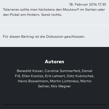
18. Februar 2014 17:35
Tolerieren sollte man höchstens den Maulwurf im Garten oder
den Pickel am Hintern. Sonst nichts.
Für diesen Beitrag ist die Diskussion geschlossen.
Autoren
Benedikt Kaiser
,
Caroline Sommerfeld
,
Daniel
Fiß
,
Ellen Kositza
,
Erik Lehnert
,
Götz Kubitschek
,
Heino Bosselmann
,
Martin Lichtmesz
,
Martin
Sellner
,
Nils Wegner