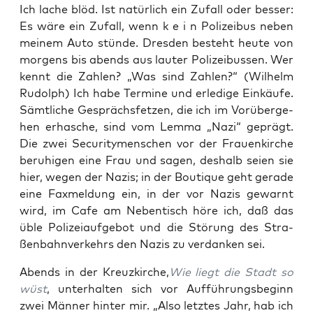
Ich lache blöd. Ist natür­lich ein Zufall oder bes­ser:
Es wäre ein Zufall, wenn k e i n Poli­zei­bus neben
mei­nem Auto stün­de. Dres­den besteht heu­te von
mor­gens bis abends aus lau­ter Poli­zei­bus­sen. Wer
kennt die Zah­len? „Was sind Zah­len?“ (Wil­helm
Rudolph) Ich habe Ter­mi­ne und erle­di­ge Ein­käu­fe.
Sämt­li­che Gesprächs­fet­zen, die ich im Vor­über­ge­
hen erha­sche, sind vom Lem­ma „Nazi“ geprägt.
Die zwei Secu­ri­ty­men­schen vor der Frau­en­kir­che
beru­hi­gen eine Frau und sagen, des­halb sei­en sie
hier, wegen der Nazis; in der Bou­tique geht gera­de
eine Fax­mel­dung ein, in der vor Nazis gewarnt
wird, im Cafe am Neben­tisch höre ich, daß das
üble Poli­zei­auf­ge­bot und die Stö­rung des Stra­
ßen­bahn­ver­kehrs den Nazis zu ver­dan­ken sei.
Abends in der Kreuz­kir­che,
Wie liegt die Stadt so
wüst
, unter­hal­ten sich vor Auf­füh­rungs­be­ginn
zwei Män­ner hin­ter mir. „Also letz­tes Jahr, hab ich