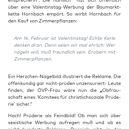
en­spre­che­rin“. Die näm­lich
hat sich öffent­lich
über eine Valen­tins­tag-Wer­bung der Bau­markt­
ket­te Horn­bach empört. So wirbt Horn­bach für
den Kauf von Zimmerpflanzen:
Am 14. Febru­ar ist Valen­tins­tag! Ech­te Ker­le
den­ken dran. Denn sei­en wir mal ehr­lich: Wer
nageln will, muß freund­lich sein. Erobern mit
Zimmerpflanzen.
Ein Herz­chen-Nagel­bild illus­triert die Rekla­me. Die
offen­kun­dig gar nicht-prü­den unzen­su­riert- Leu­te
fin­den, der ÖVP-Frau wäre nun die
„
Obf­rau­
schaft eines ‘Komi­tees für christ­lich­so­zia­le Prü­de­
rie´ sicher.“
Hach! Prü­de­rie als Feind­bild! Ob man sich über
sexis­ti­sche Wer­bung auf­re­gen muß und ob es