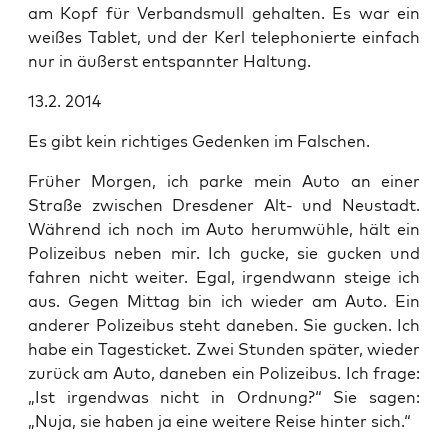
am Kopf für Ver­bands­mull gehal­ten. Es war ein
wei­ßes Tablet, und der Kerl tele­pho­nier­te ein­fach
nur in äußerst ent­spann­ter Haltung.
13.2. 2014
Es gibt kein rich­ti­ges Geden­ken im Falschen.
Frü­her Mor­gen, ich par­ke mein Auto an einer
Stra­ße zwi­schen Dres­de­ner Alt- und Neu­stadt.
Wäh­rend ich noch im Auto her­um­wüh­le, hält ein
Poli­zei­bus neben mir. Ich gucke, sie gucken und
fah­ren nicht wei­ter. Egal, irgend­wann stei­ge ich
aus. Gegen Mit­tag bin ich wie­der am Auto. Ein
ande­rer Poli­zei­bus steht dane­ben. Sie gucken. Ich
habe ein Tages­ti­cket. Zwei Stun­den spä­ter, wie­der
zurück am Auto, dane­ben ein Poli­zei­bus. Ich fra­ge:
„Ist irgend­was nicht in Ord­nung?“ Sie sagen:
„Nuja, sie haben ja eine wei­te­re Rei­se hin­ter sich.“