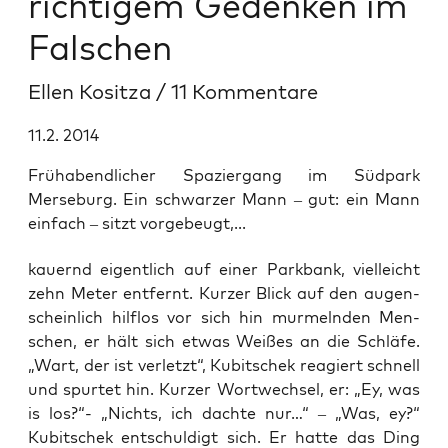
richtigem Gedenken im
Falschen
Ellen Kositza
/
11 Kommentare
11.2. 2014
Frühabendlicher Spaziergang im Südpark
Merseburg. Ein schwarzer Mann – gut: ein Mann
einfach – sitzt vorgebeugt,...
kau­ernd eigent­lich auf einer Park­bank, viel­leicht
zehn Meter ent­fernt. Kur­zer Blick auf den augen­
schein­lich hilf­los vor sich hin mur­meln­den Men­
schen, er hält sich etwas Wei­ßes an die Schlä­fe.
„Wart, der ist ver­letzt“, Kubit­schek reagiert schnell
und spur­tet hin. Kur­zer Wort­wech­sel, er: „Ey, was
is los?“- „Nichts, ich dach­te nur…“ – „Was, ey?“
Kubit­schek ent­schul­digt sich. Er hat­te das Ding