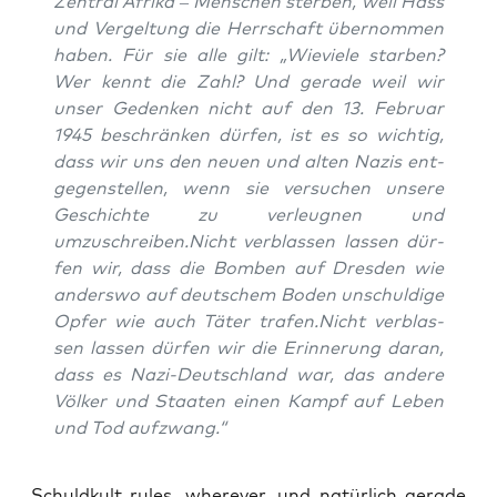
Zen­tral Afri­ka – Men­schen ster­ben, weil Hass
und Ver­gel­tung die Herr­schaft über­nom­men
haben. Für sie alle gilt: „Wie­vie­le star­ben?
Wer kennt die Zahl? Und gera­de weil wir
unser Geden­ken nicht auf den 13. Febru­ar
1945 beschrän­ken dür­fen, ist es so wich­tig,
dass wir uns den neu­en und alten Nazis ent­
ge­gen­stel­len, wenn sie ver­su­chen unse­re
Geschich­te zu ver­leug­nen und
umzuschreiben.Nicht ver­blas­sen las­sen dür­
fen wir, dass die Bom­ben auf Dres­den wie
anders­wo auf deut­schem Boden unschul­di­ge
Opfer wie auch Täter trafen.Nicht ver­blas­
sen las­sen dür­fen wir die Erin­ne­rung dar­an,
dass es Nazi-Deutsch­land war, das ande­re
Völ­ker und Staa­ten einen Kampf auf Leben
und Tod aufzwang.“
Schuld­kult rules, whe­re­ver, und natür­lich gera­de