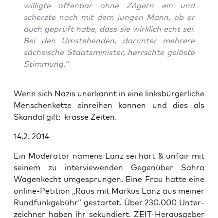
wil­lig­te offen­bar ohne Zögern ein und
scherz­te noch mit dem jun­gen Mann, ob er
auch geprüft habe, dass sie wirk­lich echt sei.
Bei den Umste­hen­den, dar­un­ter meh­re­re
säch­si­sche Staats­mi­nis­ter, herrsch­te gelös­te
Stimmung.“
Wenn sich Nazis uner­kannt in eine links­bür­ger­li­che
Men­schen­ket­te ein­rei­hen kön­nen und dies als
Skan­dal gilt: kras­se Zeiten.
14.2. 2014
Ein Mode­ra­tor namens Lanz sei hart & unfair mit
sei­nem zu inter­view­en­den Gegen­über Sahra
Wagen­kecht umge­sprun­gen. Eine Frau hat­te eine
online-Peti­ti­on „Raus mit Mar­kus Lanz aus mei­ner
Rund­funk­ge­bühr“ gestar­tet. Über 230.000 Unter­
zeich­ner haben ihr sekun­diert. ZEIT-Her­aus­ge­ber