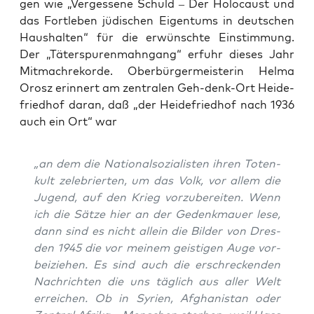
gen wie „Ver­ges­se­ne Schuld – Der Holo­caust und
das Fort­le­ben jüdi­schen Eigen­tums in deut­schen
Haus­hal­ten“ für die erwünsch­te Ein­stim­mung.
Der „Täter­spu­ren­mahn­gang“ erfuhr die­ses Jahr
Mit­mach­re­kor­de. Ober­bür­ger­meis­te­rin Hel­ma
Orosz erin­nert am zen­tra­len Geh-denk-Ort Hei­de­
fried­hof dar­an, daß „der Hei­de­fried­hof nach 1936
auch ein Ort“ war
„an dem die Natio­nal­so­zia­lis­ten ihren Toten­
kult zele­brier­ten, um das Volk, vor allem die
Jugend, auf den Krieg vor­zu­be­rei­ten. Wenn
ich die Sät­ze hier an der Gedenk­mau­er lese,
dann sind es nicht allein die Bil­der von Dres­
den 1945 die vor mei­nem geis­ti­gen Auge vor­
bei­zie­hen. Es sind auch die erschre­cken­den
Nach­rich­ten die uns täg­lich aus aller Welt
errei­chen. Ob in Syri­en, Afgha­ni­stan oder