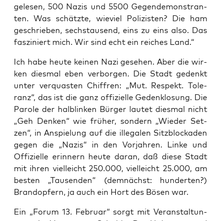
gele­sen, 500 Nazis und 5500 Gegen­de­mons­tran­
ten. Was schätz­te, wie­viel Poli­zis­ten? Die ham
geschrie­ben, sechs­tau­send, eins zu eins also. Das
fas­zi­niert mich. Wir sind echt ein rei­ches Land.“
Ich habe heu­te kei­nen Nazi gese­hen. Aber die wir­
ken dies­mal eben ver­bor­gen. Die Stadt gedenkt
unter ver­quas­ten Chif­fren: „Mut. Respekt. Tole­
ranz“, das ist die ganz offi­zi­el­le Geden­k­lo­sung. Die
Paro­le der halb­lin­ken Bür­ger lau­tet dies­mal nicht
„Geh Den­ken“ wie frü­her, son­dern „Wie­der Set­
zen“, in Anspie­lung auf die ille­ga­len Sitz­blo­cka­den
gegen die „Nazis“ in den Vor­jah­ren. Lin­ke und
Offi­zi­el­le erin­nern heu­te dar­an, daß die­se Stadt
mit ihren viel­leicht 250.000, viel­leicht 25.000, am
bes­ten „Tau­sen­den“ (dem­nächst: hun­der­ten?)
Brand­op­fern, ja auch ein Hort des Bösen war.
Ein „Forum 13. Febru­ar“ sorgt mit Ver­an­stal­tun­