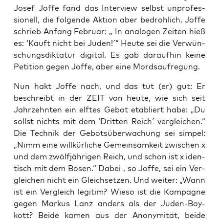
Josef Jof­fe fand das Inter­view selbst unpro­fes­
sio­nell, die fol­gen­de Akti­on aber bedroh­lich. Jof­fe
schrieb Anfang Febru­ar: „ In ana­lo­gen Zei­ten hieß
es: ‘Kauft nicht bei Juden!´“ Heu­te sei die Ver­wün­
schungs­dik­ta­tur digi­tal. Es gab dar­auf­hin kei­ne
Peti­ti­on gegen Jof­fe, aber eine Mordsaufregung.
Nun hakt Jof­fe nach, und das tut (er) gut: Er
beschreibt in der ZEIT von heu­te, wie sich seit
Jahr­zehn­ten ein elf­tes Gebot eta­bliert habe: „Du
sollst nichts mit dem ‘Drit­ten Reich´ ver­glei­chen.“
Die Tech­nik der Gebots­über­wa­chung sei sim­pel:
„Nimm eine will­kür­li­che Gemein­sam­keit zwi­schen x
und dem zwölf­jäh­ri­gen Reich, und schon ist x iden­
tisch mit dem Bösen.“ Dabei , so Jof­fe, sei ein Ver­
glei­chen nicht ein Gleich­set­zen. Und wei­ter: „Wann
ist ein Ver­gleich legi­tim? Wie­so ist die Kam­pa­gne
gegen Mar­kus Lanz anders als der Juden-Boy­
kott? Bei­de kamen aus der Anony­mi­tät, bei­de