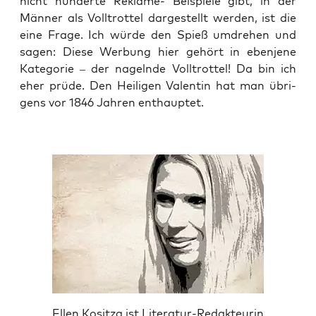
nicht hun­der­te Rekla­me- Bei­spie­le gibt, in der
Män­ner als Voll­trot­tel dar­ge­stellt wer­den, ist die
eine Fra­ge. Ich wür­de den Spieß umdre­hen und
sagen: Die­se Wer­bung hier gehört in eben­je­ne
Kate­go­rie – der nageln­de Voll­trot­tel! Da bin ich
eher prü­de. Den Hei­li­gen Valen­tin hat man übri­
gens vor 1846 Jah­ren enthauptet.
Ellen Kositza ist Literatur-Redakteurin