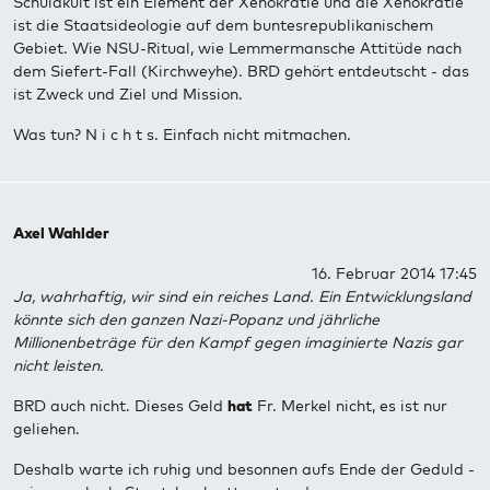
Schuldkult ist ein Element der Xenokratie und die Xenokratie
ist die Staatsideologie auf dem buntesrepublikanischem
Gebiet. Wie NSU-Ritual, wie Lemmermansche Attitüde nach
dem Siefert-Fall (Kirchweyhe). BRD gehört entdeutscht - das
ist Zweck und Ziel und Mission.
Was tun? N i c h t s. Einfach nicht mitmachen.
Axel Wahlder
16. Februar 2014 17:45
Ja, wahrhaftig, wir sind ein reiches Land. Ein Entwicklungsland
könnte sich den ganzen Nazi-Popanz und jährliche
Millionenbeträge für den Kampf gegen imaginierte Nazis gar
nicht leisten.
BRD auch nicht. Dieses Geld
hat
Fr. Merkel nicht, es ist nur
geliehen.
Deshalb warte ich ruhig und besonnen aufs Ende der Geduld -