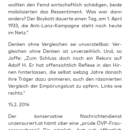
woll­ten den Feind wirt­schaft­lich schä­di­gen, bei­de
mobi­li­sier­ten das Res­sen­ti­ment. Was war dann
anders? Der Boy­kott dau­er­te einen Tag, am 1. April
1933, die Anti-Lanz-Kam­pa­gne steht noch heu­te
im Netz.“
Den­ken ohne Ver­glei­chen sei unvor­stell­bar. Ver­
glei­chen ohne Den­ken ist unver­zeih­lich. Und, so
Jof­fe: „Zum Schluss doch noch ein Rekurs auf
Adolf H. Er hat offen­sicht­lich Refle­xe in den Hir­
nen hin­ter­las­sen, die selbst sieb­zig Jah­re danach
ihre Trä­ger dazu ani­mie­ren, auch den räso­nier­ten
Ver­gleich der Empö­rungs­lust zu opfern. Links wie
rechts.“
15.2. 2014
Der kon­ser­va­ti­ve Nach­rich­ten­dienst
unzensuriert.at hämt über eine „prü­de ÖVP-Frau­