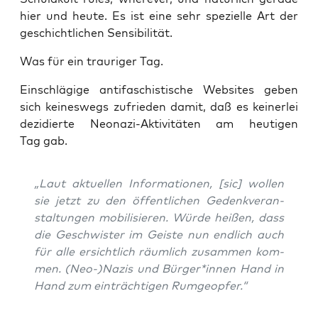
hier und heu­te. Es ist eine sehr spe­zi­el­le Art der
geschicht­li­chen Sensibilität.
Was für ein trau­ri­ger Tag.
Ein­schlä­gi­ge anti­fa­schis­ti­sche Web­sites geben
sich kei­nes­wegs zufrie­den damit, daß es kei­ner­lei
dezi­dier­te Neo­na­zi-Akti­vi­tä­ten am heu­ti­gen
Tag gab.
„Laut aktu­el­len Infor­ma­tio­nen, [sic] wol­len
sie jetzt zu den öffent­li­chen Gedenk­ver­an­
stal­tun­gen mobi­li­sie­ren. Wür­de hei­ßen, dass
die Geschwis­ter im Geis­te nun end­lich auch
für alle ersicht­lich räum­lich zusam­men kom­
men. (Neo-)Nazis und Bürger*innen Hand in
Hand zum ein­träch­ti­gen Rumgeopfer.“