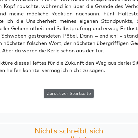
 Kopf rausch­te, wäh­rend ich über die Grün­de des Ver­ha
nd mei­ne mög­li­che Reak­ti­on nach­sann. Fünf Hal­te­ste
­te ich die Unsi­cher­heit mei­nes eige­nen Stand­punkts, 
tu­el­ler Gehemmt­heit und Selbst­prü­fung und erwog Ent­las­
n Schwa­ben gestran­de­ten Pöbel. Dann – end­lich! – stan
 nächs­ten fal­schen Wort, der nächs­ten über­grif­fi­gen Ges
n. Aber da waren die Ker­le schon aus der Tür.
­tü­re die­ses Hef­tes für die Zukunft den Weg aus der­lei Si
en hel­fen könn­te, ver­mag ich nicht zu sagen.
Zurück zur Startseite
Nichts schreibt sich