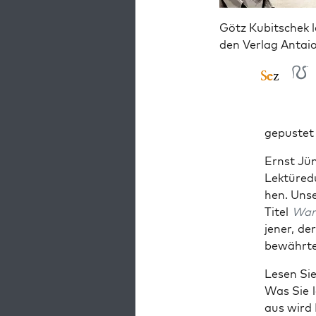
Götz Kubitschek l
den Verlag Antai
ge­pus­tet
Ernst Jün­
Lek­tü­re
hen. Unse
Titel
War­
jener, der
bewähr­ter
Lesen Sie
Was Sie l
aus wird 