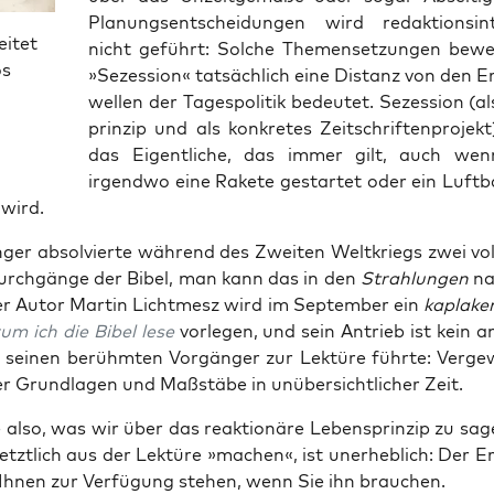
Pla­nungs­ent­schei­dun­gen wird redak­ti­ons­i
eitet
nicht geführt: Sol­che The­men­set­zun­gen bewe
os
»Sezes­si­on« tat­säch­lich eine Distanz von den E
wel­len der Tages­po­li­tik bedeu­tet. Sezes­si­on (
prin­zip und als kon­kre­tes Zeit­schrif­ten­pro­jek
das Eigent­li­che, das immer gilt, auch wen
irgend­wo eine Rake­te gestar­tet oder ein Luft­ba
 wird.
ger absol­vier­te wäh­rend des Zwei­ten Welt­kriegs zwei voll
­durch­gän­ge der Bibel, man kann das in den
Strah­lun­gen
nac
r Autor Mar­tin Licht­mesz wird im Sep­tem­ber ein
kapla­ke
um ich die Bibel lese
vor­le­gen, und sein Antrieb ist kein a
 sei­nen berühm­ten Vor­gän­ger zur Lek­tü­re führ­te: Ver­ge­
 Grund­la­gen und Maß­stä­be in unüber­sicht­li­cher Zeit.
 also, was wir über das reak­tio­nä­re Lebens­prin­zip zu sa
etzt­lich aus der Lek­tü­re »machen«, ist uner­heb­lich: Der E
Ihnen zur Ver­fü­gung ste­hen, wenn Sie ihn brauchen.