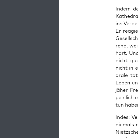
Indem der
Kathe­dra
ins Ver­d
Er reagie
Gesell­sch
rend, wei
hart. Und
nicht qua­
nicht in 
dra­le ta
Leben und
jäher Frem
pein­lich
tun habe
Indes: Ve
nie­mals 
Nietz­sche