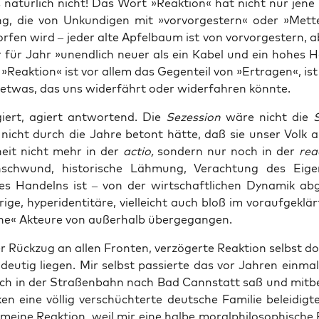
 natür­lich nicht! Das Wort »Reak­ti­on« hat nicht nur jene p
g, die von Unkun­di­gen mit »vor­vor­ges­tern« oder »Met­te
r­fen wird – jeder alte Apfel­baum ist von vor­vor­ges­tern, a
für Jahr »unend­lich neu­er als ein Kabel und ein hohes H
 »Reak­ti­on« ist vor allem das Gegen­teil von »Ertra­gen«, is
etwas, das uns wider­fährt oder wider­fah­ren könnte.
ert, agiert ant­wor­tend. Die
Sezes­si­on
wäre nicht die
S
nicht durch die Jah­re betont hät­te, daß sie unser Volk als 
heit nicht mehr in der
actio,
son­dern nur noch in der
reac
­schwund, his­to­ri­sche Läh­mung, Ver­ach­tung des Eig
s Han­delns ist – von der wirt­schaft­li­chen Dyna­mik abg
i­ge, hyperiden­ti­tä­re, viel­leicht auch bloß im vor­auf­ge­klär
che« Akteu­re von außer­halb übergegangen.
 Rück­zug an allen Fron­ten, ver­zö­ger­te Reak­ti­on selbst d
­deu­tig lie­gen. Mir selbst pas­sier­te das vor Jah­ren ein­ma
 ich in der Stra­ßen­bahn nach Bad Cannstatt saß und mit­b
en eine völ­lig ver­schüch­ter­te deut­sche Fami­lie belei­dig­t
ei­ne Reak­ti­on, weil mir eine hal­be moral­phi­lo­so­phi­sche 