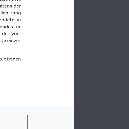
l­tens der
l­len lang
bade­te in
ten­des für
d der Vor­
­te ein­zu­
tua­tio­nen