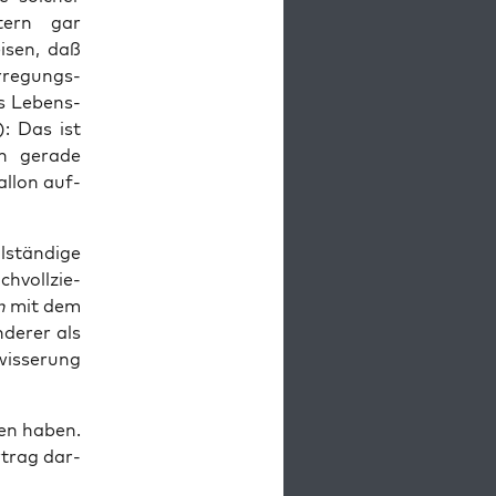
n­tern gar
i­sen, daß
rre­gungs­
als Lebens­
t): Das ist
n gera­de
l­lon auf­
­stän­di­ge
h­voll­zie­
n
mit dem
nde­rer als
wis­se­rung
gen haben.
rtrag dar­