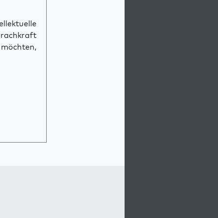
llektuelle
prachkraft
n möchten,