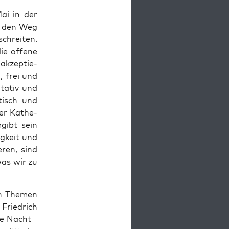
Mai in der
uf den Weg
chrei­ten.
ie offe­ne
 akzep­tie­
, frei und
ta­tiv und
s­tisch und
der Kathe­
gibt sein
g­keit und
e­ren, sind
was wir zu
en The­men
Fried­rich
die Nacht –