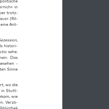
oli­ti­sche
r­nich« in
ber trotz­
aus« (Ril­
t eine Ant­
ezes­si­on,
his­to­ri­
­tio
sehe.
e­nen: Das
e­se­hen –
­ten Sin­ne
ort, wo die
l in Stutt­
e­kam, wie
en. Ver­zö­
Biblio­thek