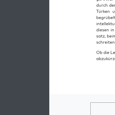
durch den
Tür­ken u
begrü­bel
intel­lek­
die­sen i
satz, beim
schrei­te
Ob die Lek
abzu­kür­z