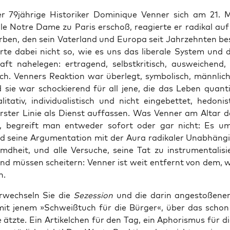
 79jährige His­to­ri­ker Domi­ni­que Ven­ner sich am 21. 
­le Not­re Dame zu Paris erschoß, reagier­te er radi­kal a
er­ben, den sein Vater­land und Euro­pa seit Jahr­zehn­ten bes
r­te dabei nicht so, wie es uns das libe­ra­le Sys­tem und d
aft nahe­le­gen: ertra­gend, selbst­kri­tisch, aus­wei­chend,
ch. Ven­ners Reak­ti­on war über­legt, sym­bo­lisch, männ­lich
 sie war scho­ckie­rend für all jene, die das Leben quan­ti­
li­ta­tiv, indi­vi­dua­lis­tisch und nicht ein­ge­bet­tet, hedo­ni
ers­ter Linie als Dienst auf­fas­sen. Was Ven­ner am Altar 
t, begreift man ent­we­der sofort oder gar nicht: Es um
 sei­ne Argu­men­ta­ti­on mit der Aura radi­ka­ler Unab­hän­gi
d­heit, und alle Ver­su­che, sei­ne Tat zu instru­men­ta­li­si
 und müs­sen schei­tern: Ven­ner ist weit ent­fernt von dem, 
n.
r­wech­seln Sie die
Sezes­si­on
und die dar­in ange­sto­ße­n
mit jenem »Schweiß­tuch für die Bür­ger«, über das schon 
 ätz­te. Ein Arti­kel­chen für den Tag, ein Apho­ris­mus für 