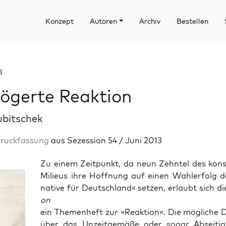
Konzept
Autoren
Archiv
Bestellen
3
ögerte Reaktion
ubitschek
Druckfassung
aus Sezession 54 / Juni 2013
Zu einem Zeit­punkt, da neun Zehn­tel des kon­ser
Milieus ihre Hoff­nung auf einen Wahl­erfolg d
na­ti­ve für Deutsch­land« set­zen, erlaubt sich d
on
ein The­men­heft zur »Reak­ti­on«. Die mög­li­che Di
über das Unzeit­ge­mä­ße oder sogar Absei­ti­g