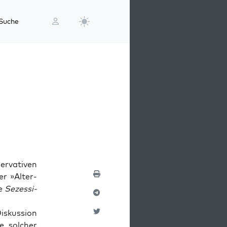
Suche
­va­ti­ven
er »Alter­
ie
Sezes­si­
s­kus­si­on
e sol­cher