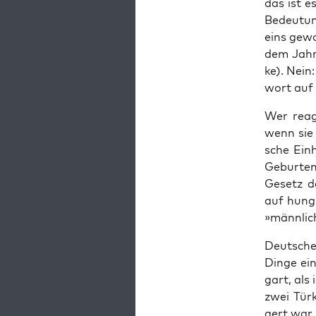
das ist es
Bedeu­tun
eins gewo
dem Jahr 
ke). Nein:
wort auf 
Wer reagi
wenn sie 
sche Ein­
Gebur­ten
Gesetz de
auf hung­r
»männ­li­
Deut­scher
Din­ge ein
gart, als
zwei Tür­k
gert war m