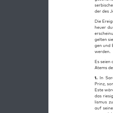
ser­bi­sc
der des Ja
Die Ereig
heu­er du
erschei­n
gel­ten si
gen und B
werden.
Es sei­en
Atems der
1.
In Sara
Prinz, so
Este wäre
das rie­si
lis­mus z
auf sei­n