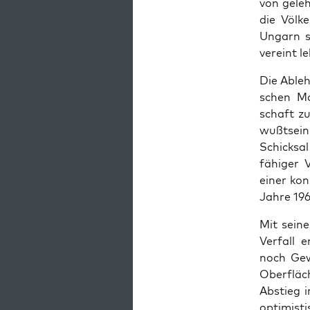
von geleh
die Völ­k
Ungarn so
ver­eint l
Die Ableh­
schen Mon
schaft zu
wußt­sein
Schick­sal
fä­hi­ger
einer kon­
Jah­re 196
Mit sei­n
Ver­fall 
noch Gewa
Ober­fläch
Abstieg i
opti­mis­t