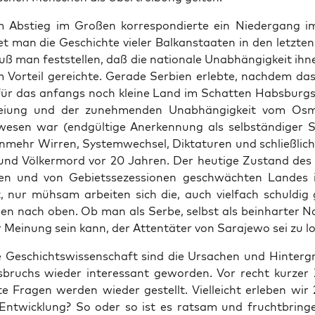
 Abstieg im Gro­ßen kor­re­spon­dier­te ein Nie­der­gang im
et man die Geschich­te vie­ler Bal­kan­staa­ten in den letz­te
ß man fest­stel­len, daß die natio­na­le Unab­hän­gig­keit ihn
Vor­teil gereich­te. Gera­de Ser­bi­en erleb­te, nach­dem das
für das anfangs noch klei­ne Land im Schat­ten Habs­burgs
ei­ung und der zuneh­men­den Unab­hän­gig­keit vom Osma
e­sen war (end­gül­ti­ge Aner­ken­nung als selb­stän­di­ger 
­mehr Wir­ren, Sys­tem­wech­sel, Dik­ta­tu­ren und schließ­li
 und Völ­ker­mord vor 20 Jah­ren. Der heu­ti­ge Zustand des g
ten und von Gebiets­se­zes­sio­nen geschwäch­ten Lan­des 
, nur müh­sam arbei­ten sich die, auch viel­fach schul­dig
ben nach oben. Ob man als Ser­be, selbst als bein­har­ter Nati
r Mei­nung sein kann, der Atten­tä­ter von Sara­je­wo sei zu l
 Geschichts­wis­sen­schaft sind die Ursa­chen und Hin­ter­g
s­bruchs wie­der inter­es­sant gewor­den. Vor recht kur­zer
­te Fra­gen wer­den wie­der gestellt. Viel­leicht erle­ben wi
e Ent­wick­lung? So oder so ist es rat­sam und frucht­brin­ge