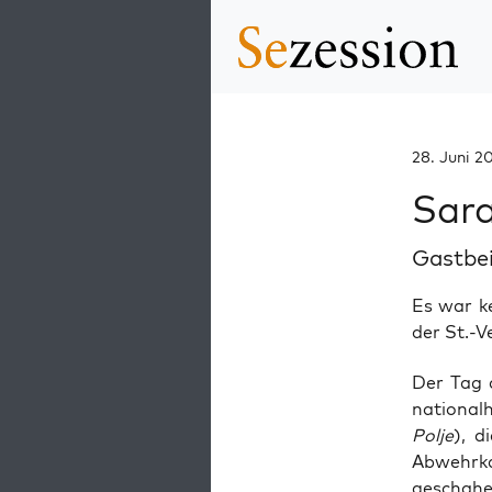
28. Juni 2
Sara
Gastbe
Es war ke
der St.-V
Der Tag d
natio­nal­
Pol­je
), d
Abwehr­
gescha­he