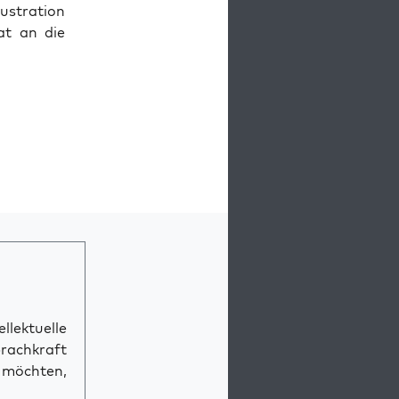
­tra­ti­on
at an die
llektuelle
prachkraft
n möchten,