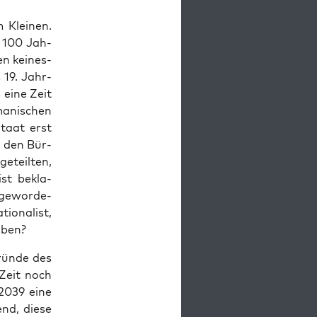
 Klei­nen.
n 100 Jah­
en kei­nes­
 19. Jahr­
 eine Zeit
­ni­schen
Staat erst
ch den Bür­
eteil­ten,
ist bekla­
 gewor­de­
o­na­list,
oben?
rün­de des
 Zeit noch
r 2039 eine
nd, die­se