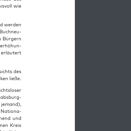
s­voll wie
nd wer­den
 Buch­neu­
n Bür­gern
­er­hö­hun­
erläu­tert
sichts des
ken ließe.
hts­lo­ser
Habs­burg-
t jemand),
n Natio­na­
e­hend und
inen Kreis