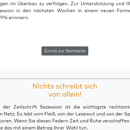
gen im Über­bau zu ver­fol­gen. Zur Unter­stüt­zung und Illus
s­si­on
in den nächs­ten Wochen in einem neu­en For­m
 1914 erinnern.
Zurück zur Startseite
Nichts schreibt sich
von allein!
der Zeitschrift Sezession ist die wichtigste rechtsinte
 Netz. Es lebt vom Fleiß, von der Lesewut und von der S
toren. Wenn Sie diesen Federn Zeit und Ruhe verschaffe
e das mit einem Betrag Ihrer Wahl tun.