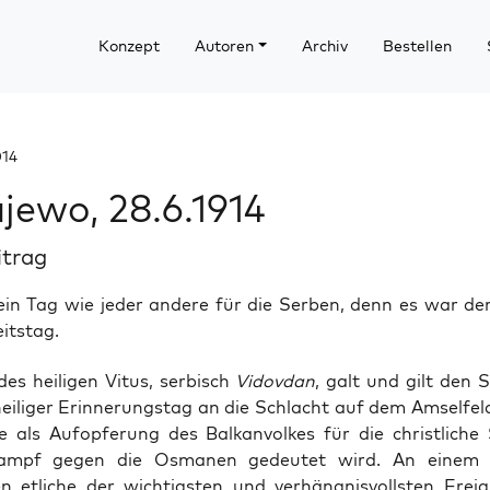
Konzept
Autoren
Archiv
Bestellen
014
jewo, 28.6.1914
itrag
in Tag wie jeder andere für die Serben, denn es war der
eitstag.
es hei­li­gen Vitus, ser­bisch
Vidov­dan
, galt und gilt den S
hei­li­ger Erin­ne­rungs­tag an die Schlacht auf dem Amsel­fel
ie als Auf­op­fe­rung des Bal­kan­vol­kes für die christ­li­c
kampf gegen die Osma­nen gedeu­tet wird. An eine
n etli­che der wich­tigs­ten und ver­häng­nis­volls­ten Ereig­