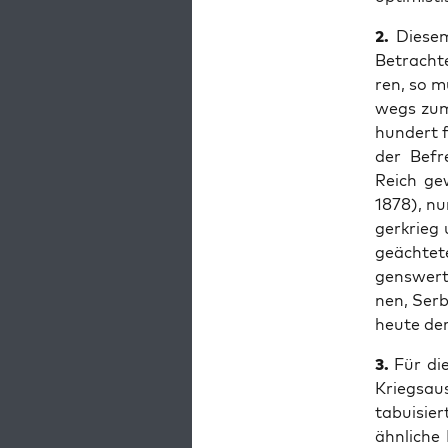
2.
Die­sem
Betrach­t
ren, so mu
wegs zum 
hun­dert 
der Befr
Reich gew
1878), nun
ger­krieg
geäch­te­
gens­wert
nen, Ser­
heu­te de
3.
Für die
Kriegs­au
tabui­sier
ähn­li­ch