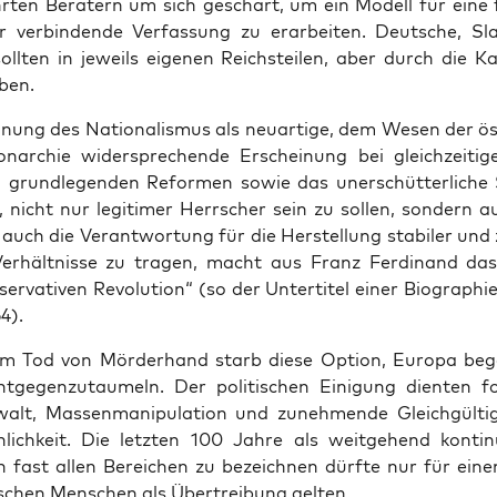
r­ten Bera­tern um sich geschart, um ein Modell für eine fri
er ver­bin­den­de Ver­fas­sung zu erar­bei­ten. Deut­sche, S
ll­ten in jeweils eige­nen Reichs­tei­len, aber durch die Kai­
eben.
nung des Natio­na­lis­mus als neu­ar­ti­ge, dem Wesen der öst
­ar­chie wider­spre­chen­de Erschei­nung bei gleich­zei­ti­g
 grund­le­gen­den Refor­men sowie das uner­schüt­ter­li­che 
, nicht nur legi­ti­mer Herr­scher sein zu sol­len, son­dern a
 auch die Ver­ant­wor­tung für die Her­stel­lung sta­bi­ler un
 Ver­hält­nis­se zu tra­gen, macht aus Franz Fer­di­nand das 
ser­va­ti­ven Revo­lu­ti­on“ (so der Unter­ti­tel einer Bio­gra­p
4).
em Tod von Mör­der­hand starb die­se Opti­on, Euro­pa b
ent­ge­gen­zu­tau­meln. Der poli­ti­schen Eini­gung dien­ten f
lt, Mas­sen­ma­ni­pu­la­ti­on und zuneh­men­de Gleich­gül­tig
­lich­keit. Die letz­ten 100 Jah­re als weit­ge­hend kon­ti­nu­
n fast allen Berei­chen zu bezeich­nen dürf­te nur für ein
i­schen Men­schen als Über­trei­bung gelten.