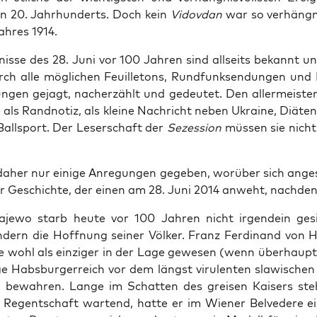
hen 20. Jahr­hun­derts. Doch kein
Vidov­dan
war so ver­häng­ni
h­res 1914.
­nis­se des 28. Juni vor 100 Jah­ren sind all­seits bekannt u
rch alle mög­li­chen Feuil­le­tons, Rund­funk­sen­dun­gen und
un­gen gejagt, nach­er­zählt und gedeu­tet. Den aller­meis­te
e als Rand­no­tiz, als klei­ne Nach­richt neben Ukrai­ne, Diä­ten
all­sport. Der Leser­schaft der
Sezes­si­on
müs­sen sie nicht 
 daher nur eini­ge Anre­gun­gen gege­ben, wor­über sich ange­
 Geschich­te, der einen am 28. Juni 2014 anweht, nach­den­
­je­wo starb heu­te vor 100 Jah­ren nicht irgend­ein gesic
n­dern die Hoff­nung sei­ner Völ­ker. Franz Fer­di­nand von 
 wohl als ein­zi­ger in der Lage gewe­sen (wenn über­haup
­ge Habs­bur­ger­reich vor dem längst viru­len­ten sla­wi­sche
u bewah­ren. Lan­ge im Schat­ten des grei­sen Kai­sers st
e Regent­schaft war­tend, hat­te er im Wie­ner Bel­ve­de­re e