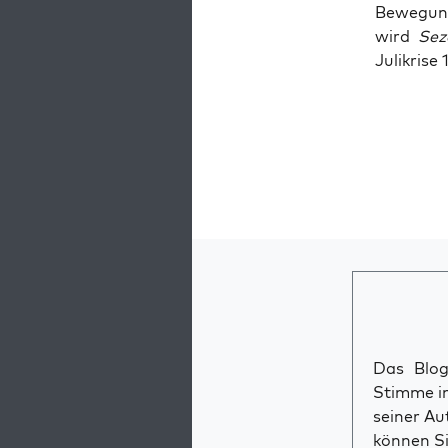
Bewe­gun­
wird
Seze
Julikri­se
Das Blog 
Stimme im
seiner Au
können Si