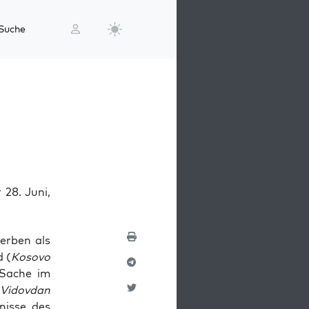
Suche
 28. Juni,
er­ben als
d (
Koso­vo
he Sache im
m
Vidov­dan
nis­se des