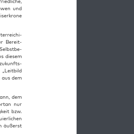
ed­li­che,
la­wen und
ser­kro­ne
er­rei­chi­
er Bereit­
Selbst­be­
us die­sem
d zukunfts­
„Leit­bild
hie aus dem
egann, dem
ort­an nur
­keit bzw.
ier­li­chen
en äußerst