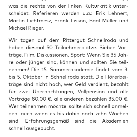
was die rech­te von der lin­ken Kul­tur­kri­tik unter­
schei­det. Refe­rie­ren wer­den u.a.: Erik Leh­nert,
Mar­tin Licht­mesz, Frank Lis­son, Baal Mül­ler und
Micha­el Rieger.
Wir tagen auf dem Rit­ter­gut Schnell­ro­da und
haben dies­mal 50 Teil­neh­mer­plät­ze. Sie­ben Vor­
trä­ge, Film, Dis­kus­sio­nen, Sport: Wenn Sie 35 Jah­
re oder jün­ger sind, kön­nen und soll­ten Sie teil­
neh­men! Die 15. Som­mer­aka­de­mie fin­det vom 3.
bis 5. Okto­ber in Schnell­ro­da statt. Die Hörer­bei­
trä­ge sind nicht hoch, wer Geld ver­dient, bezahlt
für zwei Über­nach­tun­gen, Voll­pen­si­on und alle
Vor­trä­ge 80,00 €, alle ande­ren bezah­len 35,00 €.
Wer teil­neh­men möch­te, soll­te sich schnell anmel­
den, auch wenn es bis dahin noch zehn Wochen
sind. Erfah­rungs­ge­mäß sind die Aka­de­mien
schnell ausgebucht.