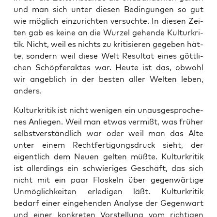
und man sich unter die­sen Bedin­gun­gen so gut
wie mög­lich ein­zu­rich­ten ver­such­te. In die­sen Zei­
ten gab es kei­ne an die Wur­zel gehen­de Kul­tur­kri­
tik. Nicht, weil es nichts zu kri­ti­sie­ren gege­ben hät­
te, son­dern weil die­se Welt Resul­tat eines gött­li­
chen Schöp­fer­ak­tes war. Heu­te ist das, obwohl
wir angeb­lich in der bes­ten aller Wel­ten leben,
anders.
Kul­tur­kri­tik ist nicht weni­gen ein unaus­ge­spro­che­
nes Anlie­gen. Weil man etwas ver­mißt, was frü­her
selbst­ver­ständ­lich war oder weil man das Alte
unter einem Recht­fer­ti­gungs­druck sieht, der
eigent­lich dem Neu­en gel­ten müß­te. Kul­tur­kri­tik
ist aller­dings ein schwie­ri­ges Geschäft, das sich
nicht mit ein paar Flos­keln über gegen­wär­ti­ge
Unmög­lich­kei­ten erle­di­gen läßt. Kul­tur­kri­tik
bedarf einer ein­ge­hen­den Ana­ly­se der Gegen­wart
und einer kon­kre­ten Vor­stel­lung vom rich­ti­gen