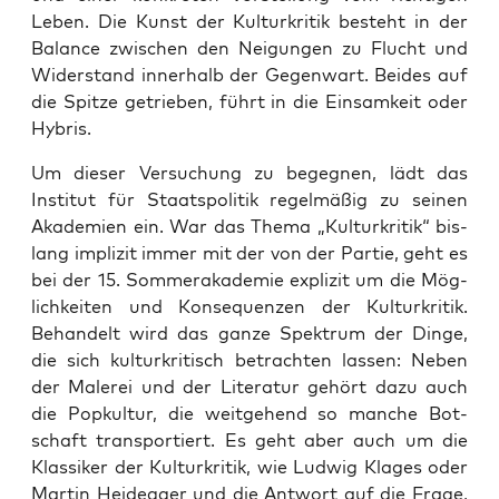
Leben. Die Kunst der Kul­tur­kri­tik besteht in der
Balan­ce zwi­schen den Nei­gun­gen zu Flucht und
Wider­stand inner­halb der Gegen­wart. Bei­des auf
die Spit­ze getrie­ben, führt in die Ein­sam­keit oder
Hybris.
Um die­ser Ver­su­chung zu begeg­nen, lädt das
Insti­tut für Staats­po­li­tik regel­mä­ßig zu sei­nen
Aka­de­mien ein. War das The­ma „Kul­tur­kri­tik“ bis­
lang impli­zit immer mit der von der Par­tie, geht es
bei der 15. Som­mer­aka­de­mie expli­zit um die Mög­
lich­kei­ten und Kon­se­quen­zen der Kul­tur­kri­tik.
Behan­delt wird das gan­ze Spek­trum der Din­ge,
die sich kul­tur­kri­tisch betrach­ten las­sen: Neben
der Male­rei und der Lite­ra­tur gehört dazu auch
die Pop­kul­tur, die weit­ge­hend so man­che Bot­
schaft trans­por­tiert. Es geht aber auch um die
Klas­si­ker der Kul­tur­kri­tik, wie Lud­wig Kla­ges oder
Mar­tin Heid­eg­ger und die Ant­wort auf die Fra­ge,