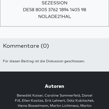
SEZESSION
DE58 8005 3762 1894 1405 98
NOLADE21HAL
Kommentare (0)
Für diesen Beitrag ist die Diskussion geschlossen.
Autoren
Benedikt Kaiser
,
Caroline Sommerfeld
,
Daniel
Fiß
,
Ellen Kositza
,
Erik Lehnert
,
Götz Kubitschek
,
Heino Bosselmann
,
Martin Lichtmesz
,
Martin