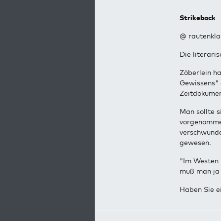
Strikeback
@ rautenkla
Die literari
Zöberlein h
Gewissens" 
Zeitdokumen
Man sollte s
vorgenommen
verschwunde
gewesen.
"Im Westen 
muß man ja 
Haben Sie e