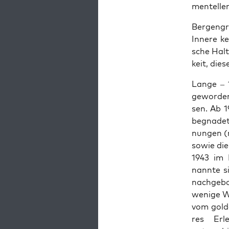
men­tel­l
Ber­gen­g
Inne­re ke
sche Hal­
keit, die
Lan­ge – 
gewor­den
sen. Ab 1
begna­de­
nun­gen (m
sowie die
1943 im L
nann­te s
nach­ge­bo
weni­ge W
vom gol­d
res Erle