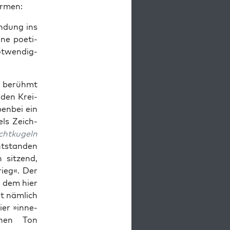
ormen:
n­dung ins
­ne poe­ti­
t­wen­dig­
berühmt
­den Krei­
en­bei ein
els Zeich­
ht­ku­geln
t­stan­den
 sit­zend,
rieg«. Der
om dem hier
t näm­lich
ier »inne­
schen Ton