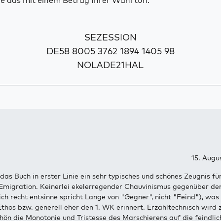
e das mit einem Betrag Ihrer Wahl tun.
SEZESSION
DE58 8005 3762 1894 1405 98
NOLADE21HAL
15. Augu
 das Buch in erster Linie ein sehr typisches und schönes Zeugnis fü
 Emigration. Keinerlei ekelerregender Chauvinismus gegenüber d
ch recht entsinne spricht Lange von "Gegner", nicht "Feind"), was
 Ethos bzw. generell eher den 1. WK erinnert. Erzähltechnisch wird
hön die Monotonie und Tristesse des Marschierens auf die feindlic