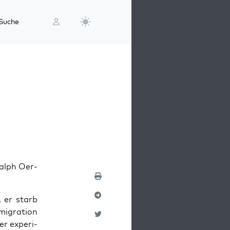
Suche
 Ralph Oer­
, er starb
­gra­ti­on
r expe­ri­