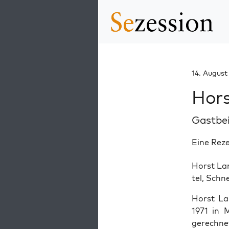
14. August
Hors
Gastbe
Eine Reze
Horst La
tel, Schne
Horst Lan
1971 in M
gerech­ne