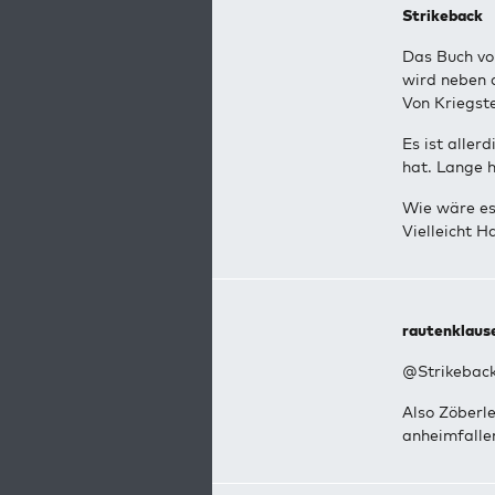
Strikeback
Das Buch vo
wird neben d
Von Kriegst
Es ist aller
hat. Lange 
Wie wäre es
Vielleicht 
rautenklaus
@Strikebac
Also Zöberle
anheimfallen