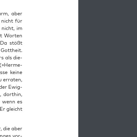
­arm, aber
 nicht für
 nicht, im
it Wor­ten
. Da stößt
Gott­heit.
rs als die­
 (»Her­me­
­se kei­ne
 erra­ten,
s der Ewig­
 dort­hin,
, wenn es
 Er gleicht
r, die aber
n­ges vor­