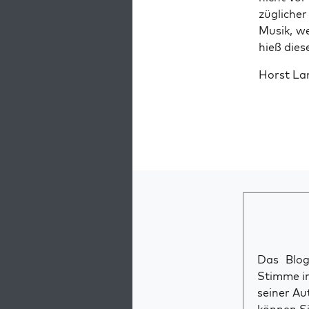
züg­li­ch
Musik, wel
hieß die­
Horst Lan
Das Blog 
Stimme im
seiner Au