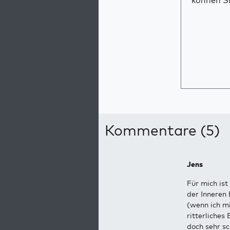
können Si
Kommentare (5)
Jens
Für mich ist
der Inneren
(wenn ich mi
ritterliches
doch sehr sc