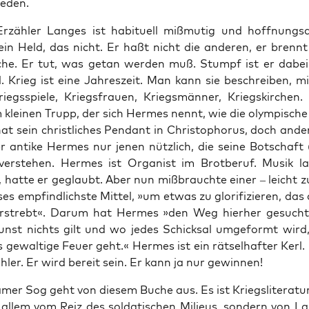
ieden.
rzäh­ler Lan­ges ist habi­tu­ell miß­mu­tig und hoff­nungs
Kein Held, das nicht. Er haßt nicht die ande­ren, er brennt
che. Er tut, was getan wer­den muß. Stumpf ist er dabei
l. Krieg ist eine Jah­res­zeit. Man kann sie beschrei­ben, m
iegs­spie­le, Kriegs­frau­en, Kriegs­män­ner, Kriegs­kir­chen
 klei­nen Trupp, der sich Her­mes nennt, wie die olym­pi­sche 
t sein christ­li­ches Pen­dant in Chris­to­pho­rus, doch ande
er anti­ke Her­mes nur jenen nütz­lich, die sei­ne Bot­schaft
 ver­ste­hen. Her­mes ist Orga­nist im Brot­be­ruf. Musik las
 hat­te er geglaubt. Aber nun miß­brauch­te einer – leicht zu
ses emp­find­lichs­te Mit­tel, »um etwas zu glo­ri­fi­zie­ren, da
r­strebt«. Dar­um hat Her­mes »den Weg hier­her gesucht,
nst nichts gilt und wo jedes Schick­sal umge­formt wird
gewal­ti­ge Feu­er geht.« Her­mes ist ein rät­sel­haf­ter Kerl.
­ler. Er wird bereit sein. Er kann ja nur gewinnen!
a­mer Sog geht von die­sem Buche aus. Es ist Kriegs­li­te­ra­tu
 allem vom Reiz des sol­da­ti­schen Milieus, son­dern von La