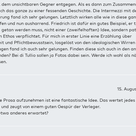
, dem unsichtbaren Gegner entgegen. Als es dann zum Zusammen
ich das ganze zu einer fessenden Geschichte. Die Intermezzi mit d
ung fand ich sehr gelungen. Letztlich wirken alle wie in diese ga
en und nun ausharrend. Friedrich ist dafür ein gutes Beispiel, er 
 getan werden muss, nicht einer (zweifelhaften) Idee, sondern pat
 Ethos verpflichtet. Für mich in erster Linie eine Erzählung über
it und Pflichtbewusstsein, losgelöst von den ideologischen Wirren 
gen fand ich auch sehr gelungen. Finden diese sich auch in den a
en? Bei di Tullio sollen ja Fotos dabei sein. Werde ich wohl als n
sen.
15. Augu
re Prosa aufzunehmen ist eine fantastische Idee. Das wertet jedes
 und zeugt von einem guten Gespür der Verleger.
etwa anderes erwartet?