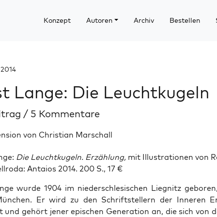
Konzept
Autoren
Archiv
Bestellen
 2014
t Lange: Die Leuchtkugeln
itrag
/
5 Kommentare
nsion von Christian Marschall
n­ge:
Die Leucht­ku­geln. Erzäh­lung,
mit Illus­tra­tio­nen von
ll­ro­da: Antai­os 2014. 200 S., 17
€
­ge wur­de 1904 im nie­der­schle­si­schen Lie­gnitz gebo­ren
ün­chen. Er wird zu den Schrift­stel­lern der Inne­ren Emi
t und gehört jener epi­schen Gene­ra­ti­on an, die sich von de