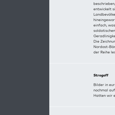
beschrieben
entwickelt s
Landbevölker
hineingeworf
einfach, was
soldatischem
Geradlinigke
Die Zeichnun
Nordost-Bänd
der Reihe le
Strogoff
Bilder in eu
nochmal auf
Hatten wir 