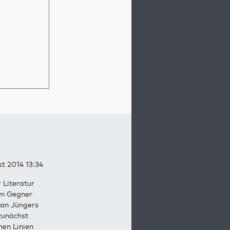
st 2014 13:34
r Literatur
em Gegner
 an Jüngers
 zunächst
hen Linien