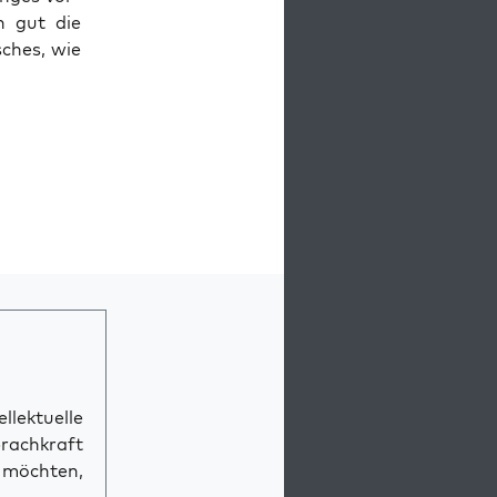
en gut die
­sches, wie
llektuelle
prachkraft
n möchten,