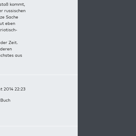
stoß kommt,
er russischen
nze Sache
tut eben
riotisch-
der Zeit.
nderen
ächstes aus
st 2014 22:23
 Buch