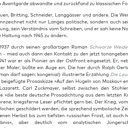
en Avant­gar­de abwand­te und zurück­fand zu klas­si­schen F
ruen, Brit­ting, Schnei­der, Lang­gäs­ser und ande­re. Die We
nn­zeich­net nicht nur Lan­ges poli­ti­sche, son­dern auch sei
tung, sein Ver­ständ­nis vom Schrei­ben, und er sah kei­ne No
­se Hal­tung nach 1945 zu ändern.
1937 durch sei­nen groß­ar­ti­gen Roman
Schwar­ze Wei­de
 – mied auch dann den Kon­takt zu den jetzt ton­an­ge­ben
941 war er als Pio­nier an der Ost­front ein­ge­setzt. Er, neb
ter Maler, büß­te ein Auge ein. Die hier durch Ralph Oer­t
an darf sagen: kon­ge­ni­al) illus­trier­te Erzäh­lung
Die Leuc
 bei­gefüg­te Pro­sa­skiz­ze »Auf den Hügeln von Mos­kau« en
aza­rett. Carl Zuck­may­er, selbst zwi­schen den Stüh­len
ie »die bes­te deut­sche Pro­sa­dich­tung aus dem letz­ten K
­re­ne, kriegs­fer­ne Leser pflich­tet gern bei. Der Krieg, v
ochen geschil­dert wer­den, die spre­chend sym­bo­li­sche Zei
e­nen Herbst bis zum tiefs­ten rus­si­schen Frost, ist auch h
b­nis«, aber deut­lich vom ana­ly­ti­schen Jün­ger­