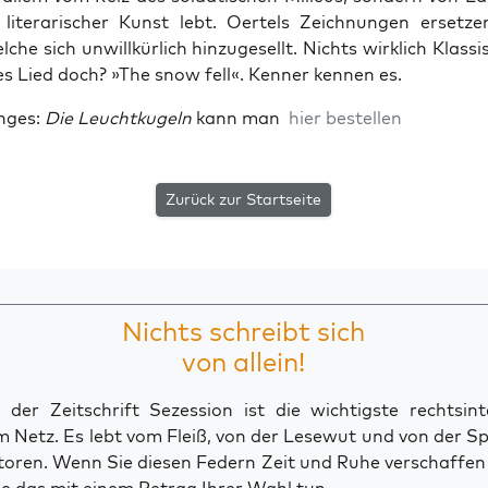
er lite­ra­ri­scher Kunst lebt. Oer­tels Zeich­nun­gen erset­z
­che sich unwill­kür­lich hin­zu­ge­sellt. Nichts wirk­lich Klas­si
ses Lied doch? »The snow fell«. Ken­ner ken­nen es.
­ges:
Die Leucht­ku­geln
kann man
hier bestel­len
Zurück zur Startseite
Nichts schreibt sich
von allein!
der Zeitschrift Sezession ist die wichtigste rechtsinte
 Netz. Es lebt vom Fleiß, von der Lesewut und von der S
toren. Wenn Sie diesen Federn Zeit und Ruhe verschaffe