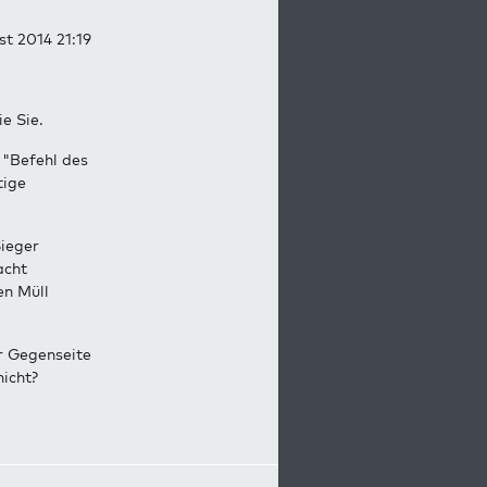
st 2014 21:19
ie Sie.
 "Befehl des
tige
Sieger
acht
en Müll
r Gegenseite
icht?