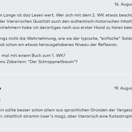
16. Augu
n Lange ist das Lesen wert. Wer sich mit dem 2. WK etwas beschä
er literarischen Qualität auch den authentisch-historischen Inhalt
eilnehmern habe ich derartiges noch aus erster Hand zu hören b
dings nicht die Wahrnehmung, wie sie der typische, "einfache" Sold
hat schon ein etwas herausgehobenes Niveau der Reflexion.
 mal mit einem Buch zum 1. WK?
Hans Zöberlein: "Der Schrappnellbaum"?
e
19. Augu
k
in sollte besser schon allein aus sprachlichen Gründen der Verges
: inhaltlich stramm (wer's mag), aber literarisch eine Katastrophe