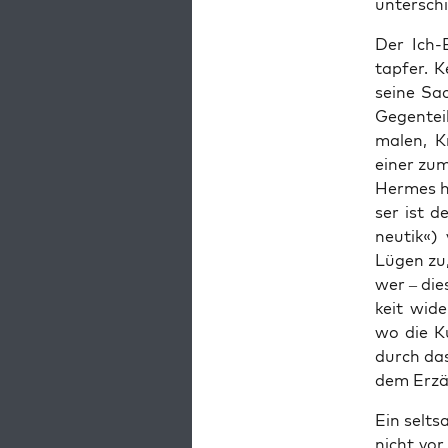
untersch
Der Ich-E
tap­fer. 
sei­ne Sa
Gegen­tei
malen, Kr
einer zum
Her­mes ha
ser ist d
neu­tik«)
Lügen zu,
wer – die­
keit wide
wo die Ku
durch das 
dem Erzäh
Ein selt­s
nicht vor