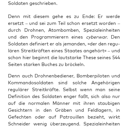
Soldaten geschrieben.
Denn mit die­sem gehe es zu Ende: Er wer­de
ersetzt – und sei zum Teil schon ersetzt wor­den –
durch Droh­nen, Atom­bom­ben, Spe­zi­al­ein­hei­ten
und den Pro­gram­mie­rern eines
cyber­war.
Den
Sol­da­ten defi­niert er als jeman­den, »der den regu­
lä­ren Streit­kräf­ten eines Staa­tes ange­hört« – und
schon hier beginnt die laut­star­ke The­se sei­nes 544
Sei­ten star­ken Buches zu bröckeln.
Denn auch Droh­nen­be­die­ner, Bom­ber­pi­lo­ten und
Kom­man­do­sol­da­ten sind sol­che Ange­hö­ri­gen
regu­lä­rer Streit­kräf­te. Selbst wenn man sei­ne
Defi­ni­ti­on des Sol­da­ten enger faßt, sich also nur
auf die nor­ma­len Män­ner mit ihren stau­bi­gen
Gesich­tern in den Grä­ben und Feld­la­gern, in
Gefech­ten oder auf Patrouil­len bezieht, wirkt
Schnei­der wenig über­zeu­gend. Spe­zi­al­ein­hei­ten