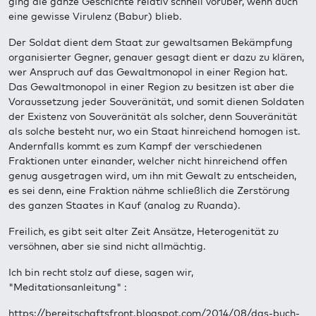
ging die ganze Geschichte relativ schnell vorüber, wenn auch
eine gewisse Virulenz (Babur) blieb.
Der Soldat dient dem Staat zur gewaltsamen Bekämpfung
organisierter Gegner, genauer gesagt dient er dazu zu klären,
wer Anspruch auf das Gewaltmonopol in einer Region hat.
Das Gewaltmonopol in einer Region zu besitzen ist aber die
Voraussetzung jeder Souveränität, und somit dienen Soldaten
der Existenz von Souveränität als solcher, denn Souveränität
als solche besteht nur, wo ein Staat hinreichend homogen ist.
Andernfalls kommt es zum Kampf der verschiedenen
Fraktionen unter einander, welcher nicht hinreichend offen
genug ausgetragen wird, um ihn mit Gewalt zu entscheiden,
es sei denn, eine Fraktion nähme schließlich die Zerstörung
des ganzen Staates in Kauf (analog zu Ruanda).
Freilich, es gibt seit alter Zeit Ansätze, Heterogenität zu
versöhnen, aber sie sind nicht allmächtig.
Ich bin recht stolz auf diese, sagen wir,
"Meditationsanleitung" :
https://bereitschaftsfront.blogspot.com/2014/08/das-buch-