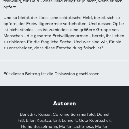
freiwillig, für Geld - aber Geld kriegt er ja nicht, wenn er sich
opfert.
Und so bleibt der klassische soldatische Held, bereit sich zu
opfern, der Freiwilligenarmee vorbehalten. Und dessen Opfer
ist nicht sinnlos - es ist zumindest eine größere Gruppe von
Menschen - die gesamte Freiwilligenarmee - bereit, ihr Leben
zu riskieren für die fragliche Sache. Und wer sind wir, für sie
zu entscheiden, dass diese Entscheidung falsch ist?
Für diesen Beitrag ist die Diskussion geschlossen.
Autoren
Benedikt Kaiser
,
Caroline Sommerfeld
,
Daniel
Fiß
,
Ellen Kositza
,
Erik Lehnert
,
Götz Kubitschek
,
Heino Bosselmann
,
Martin Lichtmesz
,
Martin