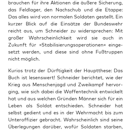
brau­chen für ihre Aktio­nen die äuße­re Siche­rung,
das Feld­la­ger, den Nach­schub und die Etap­pe:
Das alles wird von nor­ma­len Sol­da­ten gestellt. Ein
kur­zer Blick auf die Ein­sät­ze der Bun­des­wehr
reicht aus, um Schnei­der zu wider­spre­chen: Mit
gro­ßer Wahr­schein­lich­keit wird sie auch in
Zukunft für »Sta­bi­li­sie­rungs­ope­ra­tio­nen« ein­ge­
setzt wer­den, und die­se sind ohne Fuß­trup­pen
nicht möglich.
Kuri­os trotz der Dürf­tig­keit der Haupt­the­se: Das
Buch ist lesens­wert! Schnei­der berich­tet, wie der
Krieg aus Men­schen­jagd und Zwei­kampf her­vor­
ging, wie sich dabei die Waf­fen­tech­nik ent­wi­ckelt
hat und aus wel­chen Grün­den Män­ner sich für ein
Leben als Sol­dat ent­schie­den. Schnei­der hat
selbst gedient und es in der Wehr­macht bis zum
Unter­of­fi­zier gebracht. Wahr­schein­lich sind sei­ne
Über­le­gun­gen dar­über, wofür Sol­da­ten star­ben,