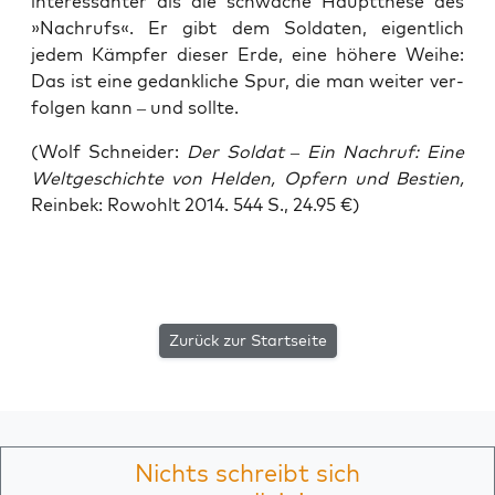
inter­es­san­ter als die schwa­che Haupt­the­se des
»Nach­rufs«. Er gibt dem Sol­da­ten, eigent­lich
jedem Kämp­fer die­ser Erde, eine höhe­re Wei­he:
Das ist eine gedank­li­che Spur, die man wei­ter ver­
fol­gen kann – und sollte.
(Wolf Schnei­der:
Der Sol­dat – Ein Nach­ruf: Eine
Welt­ge­schich­te von Hel­den, Opfern und Bes­ti­en,
Rein­bek: Rowohlt 2014. 544 S., 24.95 €)
Zurück zur Startseite
Nichts schreibt sich