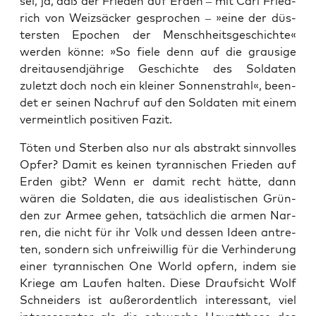
sei, ja, daß der Frie­den auf Erden – mit Carl Fried­
rich von Weiz­sä­cker gespro­chen – »eine der düs­
ters­ten Epo­chen der Mensch­heits­ge­schich­te«
wer­den kön­ne: »So fie­le denn auf die grau­si­ge
drei­tau­send­jäh­ri­ge Geschich­te des Sol­da­ten
zuletzt doch noch ein klei­ner Son­nen­strahl«, been­
det er sei­nen Nach­ruf auf den Sol­da­ten mit einem
ver­meint­lich posi­ti­ven Fazit.
Töten und Ster­ben also nur als abs­trakt sinn­vol­les
Opfer? Damit es kei­nen tyran­ni­schen Frie­den auf
Erden gibt? Wenn er damit recht hät­te, dann
wären die Sol­da­ten, die aus idea­lis­ti­schen Grün­
den zur Armee gehen, tat­säch­lich die armen Nar­
ren, die nicht für ihr Volk und des­sen Ideen antre­
ten, son­dern sich unfrei­wil­lig für die Ver­hin­de­rung
einer tyran­ni­schen One World opfern, indem sie
Krie­ge am Lau­fen hal­ten. Die­se Drauf­sicht Wolf
Schnei­ders ist außer­or­dent­lich inter­es­sant, viel