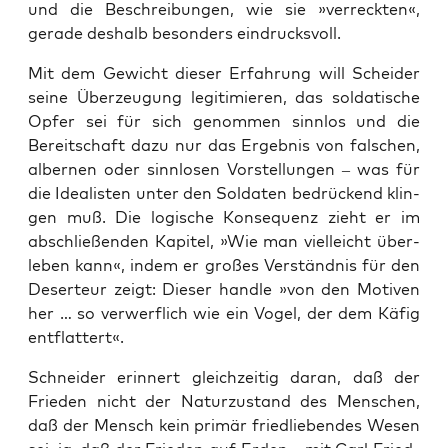
und die Beschrei­bun­gen, wie sie »ver­reck­ten«,
gera­de des­halb beson­ders eindrucksvoll.
Mit dem Gewicht die­ser Erfah­rung will Schei­der
sei­ne Über­zeu­gung legi­ti­mie­ren, das sol­da­ti­sche
Opfer sei für sich genom­men sinn­los und die
Bereit­schaft dazu nur das Ergeb­nis von fal­schen,
alber­nen oder sinn­lo­sen Vor­stel­lun­gen – was für
die Idea­lis­ten unter den Sol­da­ten bedrü­ckend klin­
gen muß. Die logi­sche Kon­se­quenz zieht er im
abschlie­ßen­den Kapi­tel, »Wie man viel­leicht über­
le­ben kann«, indem er gro­ßes Ver­ständ­nis für den
Deser­teur zeigt: Die­ser hand­le »von den Moti­ven
her … so ver­werf­lich wie ein Vogel, der dem Käfig
entflattert«.
Schnei­der erin­nert gleich­zei­tig dar­an, daß der
Frie­den nicht der Natur­zu­stand des Men­schen,
daß der Mensch kein pri­mär fried­lie­ben­des Wesen