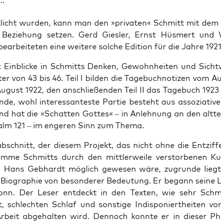
..
nt­licht wur­den, kann man den »pri­va­ten« Schmitt mit dem »
 Bezie­hung set­zen. Gerd Gies­ler, Ernst Hüs­mert und 
bear­bei­te­ten eine wei­te­re sol­che Edi­ti­on für die Jah­re 192
et Ein­bli­cke in Schmitts Den­ken, Gewohn­hei­ten und Sicht­
ter von 43 bis 46. Teil I bil­den die Tage­buch­no­ti­zen vom 
ugust 1922, den anschlie­ßen­den Teil II das Tage­buch 1923
n­de, wohl inter­es­san­tes­te Par­tie besteht aus asso­zia­ti
nd hat die »Schat­ten Got­tes« – in Anleh­nung an den alt­te
salm 121 – im enge­ren Sinn zum Thema.
ab­schnitt, der die­sem Pro­jekt, das nicht ohne die Ent­zif­f
am­me Schmitts durch den mitt­ler­wei­le ver­stor­be­nen Kur
n Hans Geb­hardt mög­lich gewe­sen wäre, zugrun­de lieg
Bio­gra­phie von beson­de­rer Bedeu­tung. Er begann sei­ne Le
Bonn. Der Leser ent­deckt in den Tex­ten, wie sehr Schm
t, schlech­ten Schlaf und sons­ti­ge Indis­po­niert­hei­ten vo
 Arbeit abge­hal­ten wird. Den­noch konn­te er in die­ser Pha