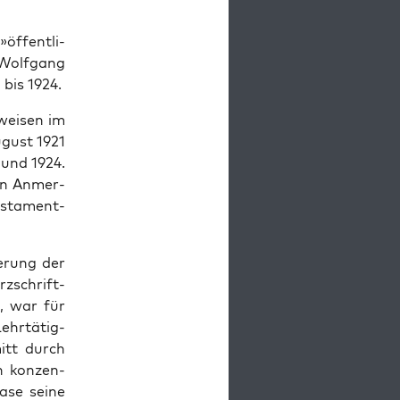
öffent­li­
Wolf­gang
1 bis 1924.
wei­sen im
August 1921
 und 1924.
­ven Anmer­
s­ta­ment­
e­rung der
z­schrift-
t, war für
hr­tä­tig­
itt durch
n kon­zen­
­se sei­ne