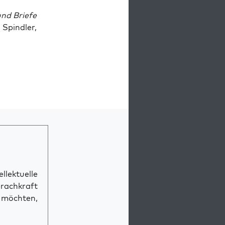
und Brie­fe
Spind­ler,
llektuelle
prachkraft
n möchten,