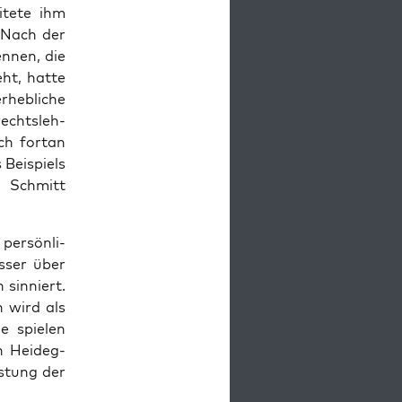
i­te­te ihm
. Nach der
en­nen, die
eht, hat­te
heb­li­che
echts­leh­
ch fort­an
 Bei­spiels
i Schmitt
er­sön­li­
s­ser über
 sin­niert.
n wird als
ie spie­len
n Heid­eg­
is­tung der