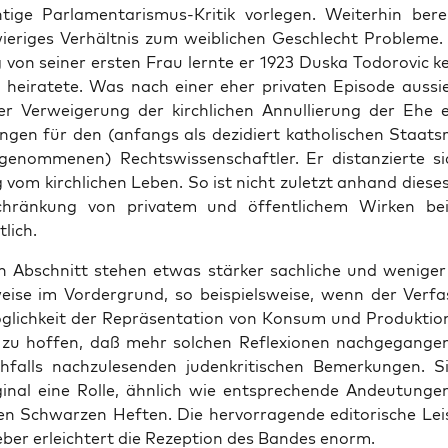
ti­ge Par­la­men­ta­ris­mus-Kri­tik vor­le­gen. Wei­ter­hin bere
ie­ri­ges Ver­hält­nis zum weib­li­chen Geschlecht Pro­ble­me
von sei­ner ers­ten Frau lern­te er 1923 Dus­ka Todo­ro­vic k
 hei­ra­te­te. Was nach einer eher pri­va­ten Epi­so­de aus­si
 Ver­wei­ge­rung der kirch­li­chen Annul­lie­rung der Ehe er
un­gen für den (anfangs als dezi­diert katho­li­schen Staats­r
ge­nom­me­nen) Rechts­wis­sen­schaft­ler. Er distan­zier­te si
ig vom kirch­li­chen Leben. So ist nicht zuletzt anhand die­ses
chrän­kung von pri­va­tem und öffent­li­chem Wir­ken be
lich.
en Abschnitt ste­hen etwas stär­ker sach­li­che und weni­ger p
ei­se im Vor­der­grund, so bei­spiels­wei­se, wenn der Ver­fa
lich­keit der Reprä­sen­ta­ti­on von Kon­sum und Pro­duk­ti­on
 zu hof­fen, daß mehr sol­chen Refle­xio­nen nach­ge­gan­ge
­falls nach­zu­le­sen­den juden­kri­ti­schen Bemer­kun­gen. S
i­nal eine Rol­le, ähn­lich wie ent­spre­chen­de Andeu­tun­ge
n Schwar­zen Hef­ten. Die her­vor­ra­gen­de edi­to­ri­sche Le
­ber erleich­tert die Rezep­ti­on des Ban­des enorm.