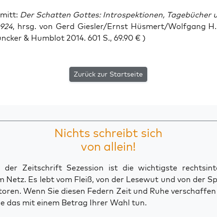
hmitt:
Der Schat­ten Got­tes: Intro­spek­tio­nen, Tage­bü­cher 
1924
, hrsg. von Gerd Giesler/Ernst Hüsmert/Wolfgang H. 
un­cker & Hum­blot 2014. 601 S., 69.90 € )
Zurück zur Startseite
Nichts schreibt sich
von allein!
der Zeitschrift Sezession ist die wichtigste rechtsinte
 Netz. Es lebt vom Fleiß, von der Lesewut und von der S
toren. Wenn Sie diesen Federn Zeit und Ruhe verschaffe
e das mit einem Betrag Ihrer Wahl tun.