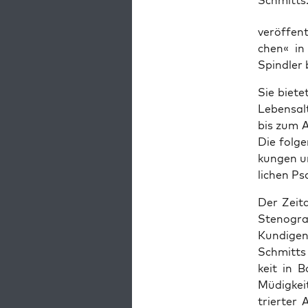
Schmitts.
ver­öf­fe
chen« in
Spind­ler 
Sie bie­t
Lebens­al­
bis zum A
Die fol­ge
kun­gen u
li­chen P
Der Zeit­
Ste­no­gr
Kun­di­ge
Schmitts 
keit in 
Müdig­kei
trier­ter