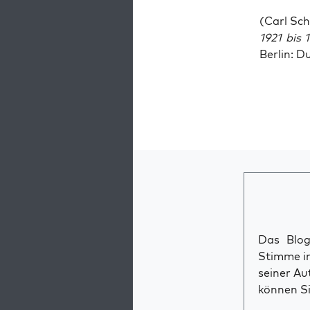
(Carl Sc
1921 bis 
Ber­lin: D
Das Blog 
Stimme im
seiner Au
können Si