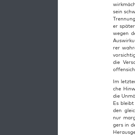
wirk­mäch­
sein schw
Tren­nung 
er spä­ter
wegen der
Aus­wir­k
rer wahr­
vor­sich­t
die Ver­s
offensicht
Im letz­t
che Hin­w
die Unmög­
Es bleibt
den gleich
nur mar­g
gers in de
Her­aus­ge