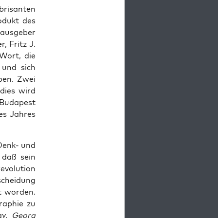
ri­san­ten
o­dukt des
aus­ge­ber
r, Fritz J.
 Wort, die
n und sich
aben. Zwei
 dies wird
 Buda­pest
es Jah­res
 Denk- und
 daß sein
o­lu­ti­on
schei­dung
t wor­den.
ra­phie zu
ay,
Georg