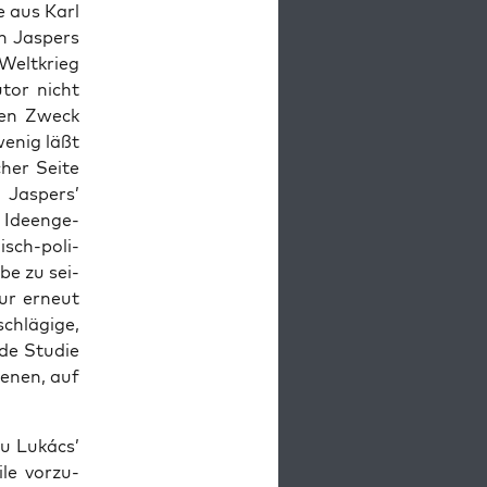
de aus Karl
h Jas­pers
 Welt­krieg
utor nicht
chen Zweck
e­nig läßt
her Sei­te
 Jas­pers’
 Ideen­ge­
gisch-poli­
­be zu sei­
nur erneut
hlä­gi­ge,
­de Stu­die
e­nen, auf
zu Lukács’
­le vor­zu­