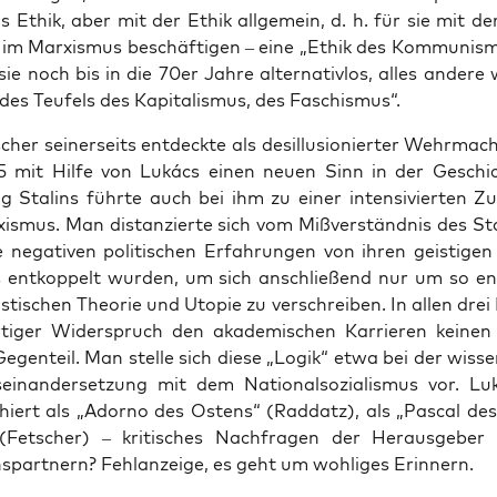
s Ethik, aber mit der Ethik all­ge­mein, d. h. für sie mit der
 im Mar­xis­mus beschäf­ti­gen – eine „Ethik des Kom­mu­nis­
sie noch bis in die 70er Jah­re alter­na­tiv­los, alles ande­r
 des Teu­fels des Kapi­ta­lis­mus, des Faschismus“.
cher sei­ner­seits ent­deck­te als des­il­lu­sio­nier­ter Wehr­macht
 mit Hil­fe von Lukács einen neu­en Sinn in der Geschic
g Sta­lins führ­te auch bei ihm zu einer inten­si­vier­ten 
s­mus. Man distan­zier­te sich vom Miß­ver­ständ­nis des Sta­
 nega­ti­ven poli­ti­schen Erfah­run­gen von ihren geis­ti­gen
 ent­kop­pelt wur­den, um sich anschlie­ßend nur um so eng
s­ti­schen Theo­rie und Uto­pie zu ver­schrei­ben. In allen drei 
r­ti­ger Wider­spruch den aka­de­mi­schen Kar­rie­ren kei­ne
gen­teil. Man stel­le sich die­se „Logik“ etwa bei der wis­sen
ein­an­der­set­zung mit dem Natio­nal­so­zia­lis­mus vor. L
phiert als „Ador­no des Ostens“ (Rad­datz), als „Pas­cal d
(Fet­scher) – kri­ti­sches Nach­fra­gen der Her­aus­ge­ber
­part­nern? Fehl­an­zei­ge, es geht um woh­li­ges Erinnern.