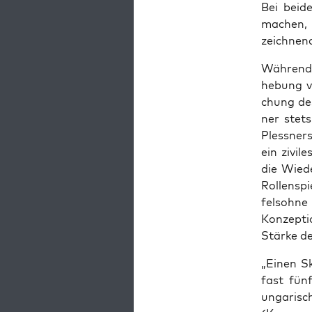
Bei bei­d
machen, u
zeich­nen
Wäh­rend 
he­bung v
chung des 
ner stets
Pless­ners
ein zivi­l
die Wie­de
Rol­len­s
fels­oh­ne
Kon­zep­t
Stär­ke de
„Einen Sk
fast fünf
unga­ri­s