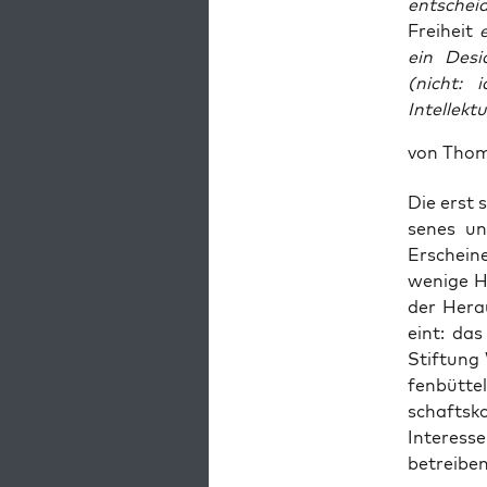
entschei
Freiheit
ein Desi
(nicht: 
Intellektu
von Thom
Die erst s
se­nes un
Erschei­ne
weni­ge H
der Her­au
eint: das
Stif­tung
fen­büt­t
schafts­k
Inter­es­
betrei­be