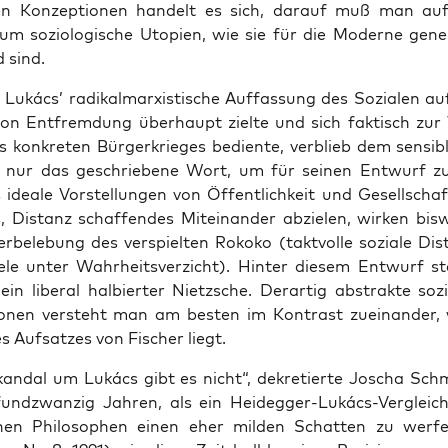
en Kon­zep­tio­nen han­delt es sich, dar­auf muß man au
m sozio­lo­gi­sche Uto­pien, wie sie für die Moder­ne gene­
d sind.
Lukács’ radi­kal­mar­xis­ti­sche Auf­fas­sung des Sozia­len au
on Ent­frem­dung über­haupt ziel­te und sich fak­tisch zur Ve
kon­kre­ten Bür­ger­krie­ges bedien­te, ver­blieb dem sen­si­
 nur das geschrie­be­ne Wort, um für sei­nen Ent­wurf z
 idea­le Vor­stel­lun­gen von Öffent­lich­keit und Gesell­scha
es, Distanz schaf­fen­des Mit­ein­an­der abzie­len, wir­ken bis­
r­be­le­bung des ver­spiel­ten Roko­ko (takt­vol­le sozia­le D
pie­le unter Wahr­heits­ver­zicht). Hin­ter die­sem Ent­wurf s
 ein libe­ral hal­bier­ter Nietz­sche. Der­ar­tig abs­trak­te sozio
io­nen ver­steht man am bes­ten im Kon­trast zuein­an­der, 
s Auf­sat­zes von Fischer liegt.
an­dal um Lukács gibt es nicht“, dekre­tier­te Joscha Schm
­und­zwan­zig Jah­ren, als ein Heid­eg­ger-Lukács-Ver­glei
chen Phi­lo­so­phen einen eher mil­den Schat­ten zu wer­f