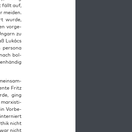
 fällt auf,
er mei­den.
rt wur­de,
en vor­ge­
 Ungarn zu
daß Lukács
n per­so­na
 nach bol­
en­hän­dig
emein­sam­
en­te Fritz
r­de, ging
ar­xis­ti­
 in Vor­be­
ter­niert
Ethik nicht
 zwar nicht