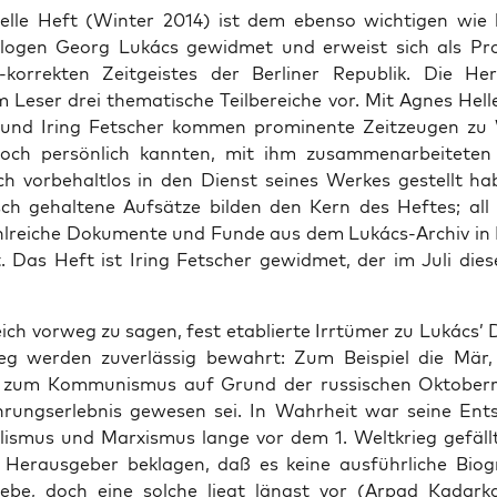
el­le Heft (Win­ter 2014) ist dem eben­so wich­ti­gen wie b
o­lo­gen Georg Lukács gewid­met und erweist sich als Pr
h-kor­rek­ten Zeit­geis­tes der Ber­li­ner Repu­blik. Die Her­
Leser drei the­ma­ti­sche Teil­be­rei­che vor. Mit Agnes Hel­le
und Iring Fet­scher kom­men pro­mi­nen­te Zeit­zeu­gen zu
ch per­sön­lich kann­ten, mit ihm zusam­men­ar­bei­te­te
isch vor­be­halt­los in den Dienst sei­nes Wer­kes gestellt h
sch gehal­te­ne Auf­sät­ze bil­den den Kern des Hef­tes; all
l­rei­che Doku­men­te und Fun­de aus dem Lukács-Archiv in
Das Heft ist Iring Fet­scher gewid­met, der im Juli die­s
ich vor­weg zu sagen, fest eta­blier­te Irr­tü­mer zu Lukács’
g wer­den zuver­läs­sig bewahrt: Zum Bei­spiel die Mär,
t zum Kom­mu­nis­mus auf Grund der rus­si­schen Okto­ber­re­v
­rungs­er­leb­nis gewe­sen sei. In Wahr­heit war sei­ne Ent­
­lis­mus und Mar­xis­mus lan­ge vor dem 1. Welt­krieg gefäll
Her­aus­ge­ber bekla­gen, daß es kei­ne aus­führ­li­che Bio­g
ebe, doch eine sol­che liegt längst vor (Arpad Kadar­k