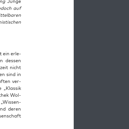
ung
Junge
edoch auf
ttelbaren
istischen
t ein erle­
an des­sen
­zeit nicht
en sind in
af­ten ver­
 „Klas­sik
­thek Wol­
 „Wis­sen­
 und deren
sen­schaft