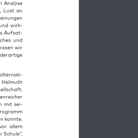
n Ana­ly­se
t, Lust an
ei­nun­gen
n und wirk­
s Auf­sat­
­sches und
wis­sen wir
r­ar­ti­ge
lter­na­ti­
en Hel­muth
ll­schaft.
n­rei­cher
n mit sei­
pro­gramm
n konn­te.
 vor allem
 Schu­le“.