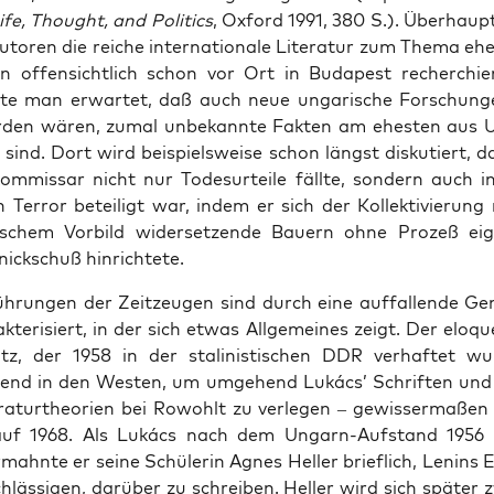
ife, Thought, and Poli­tics
, Oxford 1991, 380 S.). Über­haupt
toren die rei­che inter­na­tio­na­le Lite­ra­tur zum The­ma eh
offen­sicht­lich schon vor Ort in Buda­pest recher­chie
te man erwar­tet, daß auch neue unga­ri­sche For­schun­g
r­den wären, zumal unbe­kann­te Fak­ten am ehes­ten aus
 sind. Dort wird bei­spiels­wei­se schon längst dis­ku­tiert, 
kom­mis­sar nicht nur Todes­ur­tei­le fäll­te, son­dern auch i
Ter­ror betei­ligt war, indem er sich der Kol­lek­ti­vie­rung
ti­schem Vor­bild wider­set­zen­de Bau­ern ohne Pro­zeß eig
ick­schuß hinrichtete.
üh­run­gen der Zeit­zeu­gen sind durch eine auf­fal­len­de G
ak­te­ri­siert, in der sich etwas All­ge­mei­nes zeigt. Der elo­qu
tz, der 1958 in der sta­li­nis­ti­schen DDR ver­haf­tet wu
ßend in den Wes­ten, um umge­hend Lukács’ Schrif­ten und m
ra­tur­theo­rien bei Rowohlt zu ver­le­gen – gewis­ser­ma­ßen
 auf 1968. Als Lukács nach dem Ungarn-Auf­stand 1956 in
mahn­te er sei­ne Schü­le­rin Agnes Hel­ler brief­lich, Lenins 
h­läs­si­gen, dar­über zu schrei­ben. Hel­ler wird sich spä­ter