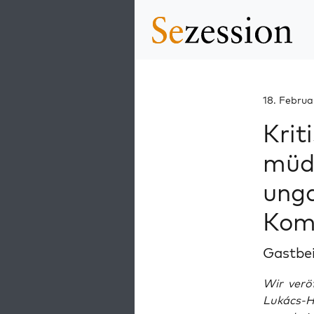
18. Februa
Krit
müd
unga
Kom
Gastbe
Wir verö
Lukács-