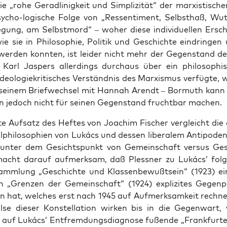
ie „rohe Gerad­li­nig­keit und Sim­pli­zi­tät“ der mar­xis­ti­sche
sycho-logi­sche Fol­ge von „Res­sen­ti­ment, Selbst­haß, Wu
gung, am Selbst­mord“ – woher die­se indi­vi­du­el­len Ersch
ie sie in Phi­lo­so­phie, Poli­tik und Geschich­te ein­drin­ge
wer­den konn­ten, ist lei­der nicht mehr der Gegen­stand de
Karl Jas­pers aller­dings durch­aus über ein phi­lo­so­phi
deo­lo­gie­kri­ti­sches Ver­ständ­nis des Mar­xis­mus ver­füg­te, 
 sei­nem Brief­wech­sel mit Han­nah Are­ndt – Bor­muth kann de
ten jedoch nicht für sei­nen Gegen­stand frucht­bar machen.
e Auf­satz des Hef­tes von Joa­chim Fischer ver­gleicht die a
l­phi­lo­so­phien von Lukács und des­sen libe­ra­lem Anti­po­d
 unter dem Gesichts­punkt von Gemein­schaft ver­sus Gese
acht dar­auf auf­merk­sam, daß Pless­ner zu Lukács’ fol­ge
samm­lung „Geschich­te und Klas­sen­be­wußt­sein“ (1923) ei
„Gren­zen der Gemein­schaft“ (1924) expli­zi­tes Gegen­
en hat, wel­ches erst nach 1945 auf Auf­merk­sam­keit rech­ne
­se die­ser Kon­stel­la­ti­on wir­ken bis in die Gegen­wart,
 auf Lukács’ Ent­frem­dungs­dia­gno­se fußen­de „Frank­fur­ter