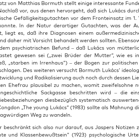
tz von Mat­thi­as Bor­muth stellt eini­ge inter­es­san­te Fun­
Nach­laß vor, aus denen her­vor­geht, daß sich Lukács durc
ri­sche Gefäl­lig­keits­gut­ach­ten vor dem Front­ein­satz im 1.
konn­te. In der Natur der­ar­ti­ger Gut­ach­ten, was der A
ert, liegt es, daß ihre Dia­gno­sen einem außer­me­di­zi­ni­s
und daher mit Vor­sicht behan­delt wer­den soll­ten. Eben­so­w
dem psych­ia­tri­schen Befund – daß Lukács von müt­ter­li­c
as­tet gewe­sen sei („zwei Brü­der der Mut­ter“, wie es in
eß, „star­ben im Irren­haus“) – der Bogen zur poli­ti­schen
schla­gen. Des wei­te­ren ver­sucht Bor­muth Lukács’ ideo­lo­
t­wick­lung und Radi­ka­li­sie­rung auch noch durch des­sen Lie
ten Ehe­frau plau­si­bel zu machen, womit zwei­fels­oh­ne 
n­ge­schicht­li­che Sack­gas­se beschrit­ten wird – die ein­sc
e­bes­be­zie­hun­gen dies­be­züg­lich sys­te­ma­tisch aus­wer­ten
ong­don „The young Lukács“ (1983) soll­te als Mah­nung di
rag­wür­di­gen Weg zu wandeln.
 beschränkt sich also nur dar­auf, aus Jas­pers Noti­zen 
te und Klas­sen­be­wußt­sein“ (1923) psy­cho­lo­gi­sche Urtei