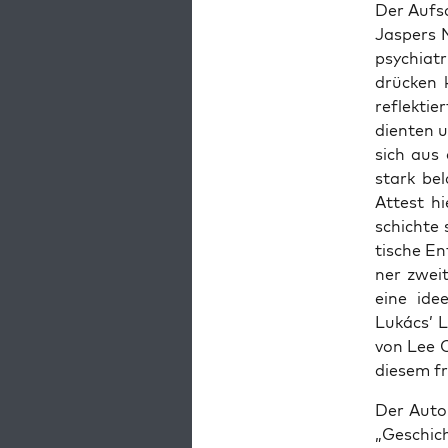
Der Auf­sa
Jas­pers 
psych­ia­t
drü­cken 
reflek­ti
dien­ten 
sich aus 
stark bel
Attest hi
schich­te 
ti­sche En
ner zwei­
eine idee
Lukács’ Li
von Lee C
die­sem f
Der Autor
„Geschich­