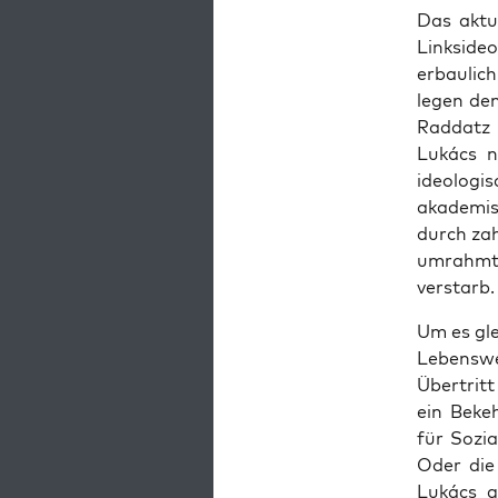
Das aktu­
Links­ide
erbau­lic
legen dem 
Rad­datz 
Lukács no
ideo­lo­g
aka­de­mi
durch zah
umrahmt. 
verstarb.
Um es gle
Lebens­we
Über­trit
ein Bekeh
für Sozia
Oder die 
Lukács g