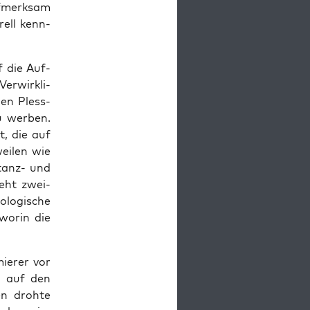
f­merk­sam
rell kenn­
f die Auf­
r­wirk­li­
blen Pless­
u wer­ben.
ft, die auf
wei­len wie
istanz- und
teht zwei­
­lo­gi­sche
wor­in die
ie­rer vor
ch auf den
en droh­te