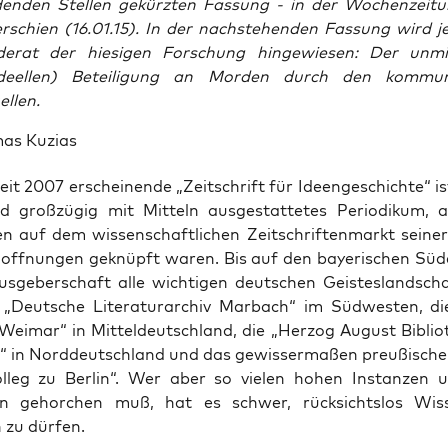
denden Stellen gekürzten Fassung - in der Wochenzeit
erschien (16.01.15).
In der nachstehenden Fassung wird j
derat der hiesigen Forschung hingewiesen: Der unmi
ideellen) Beteiligung an Morden durch den kommun
ellen.
as Kuzias
eit 2007 erschei­nen­de „Zeit­schrift für Ideen­ge­schich­te“ is
d groß­zü­gig mit Mit­teln aus­ge­stat­te­tes Peri­odi­kum, 
n auf dem wis­sen­schaft­li­chen Zeit­schrif­ten­markt sei­ner
off­nun­gen geknüpft waren. Bis auf den baye­ri­schen Süd
s­ge­ber­schaft alle wich­ti­gen deut­schen Geis­tes­land­sch
 „Deut­sche Lite­ra­tur­ar­chiv Mar­bach“ im Süd­wes­ten, die
 Wei­mar“ in Mit­tel­deutsch­land, die „Her­zog August Biblio
el“ in Nord­deutsch­land und das gewis­ser­ma­ßen preu­ßi­sche
ol­leg zu Ber­lin“. Wer aber so vie­len hohen Instan­zen
sen gehor­chen muß, hat es schwer, rück­sichts­los Wis­
n zu dürfen.