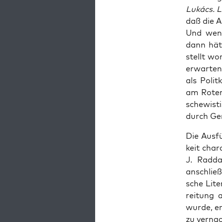
Lukács. L
daß die Au
Und wenn 
dann hät­
stellt wo
erwar­ten
als Polit­
am Roten 
sche­wis­
durch Gen
Die Aus­f
keit cha­r
J. Rad­da
anschlie­
sche Lite­
rei­tung
wur­de, er
zu ver­nac