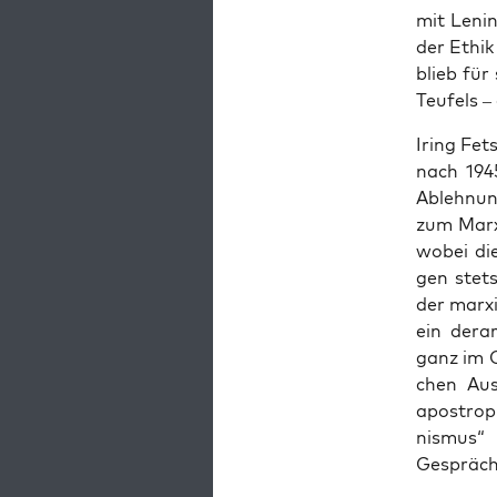
mit Lenin
der Ethik
blieb für 
Teu­fels –
Iring Fet­s
nach 1945
Ableh­nun
zum Mar­xi
wobei die
gen stets
der mar­xi
ein der­a
ganz im Ge
chen Aus­
apo­stro­
nis­mus“ 
Gesprächs