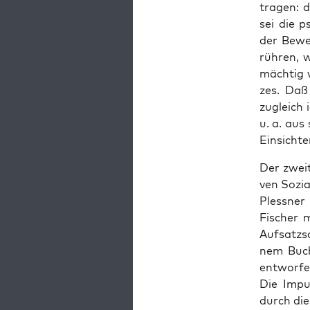
tra­gen: d
sei die p
der Bewe­
rüh­ren, w
mäch­tig 
zes. Daß 
zugleich i
u. a. aus
Ein­sich­
Der zwei­t
ven Sozi­a
Pless­ner
Fischer m
Auf­satz­
nem Buch 
ent­wor­f
Die Impul
durch die