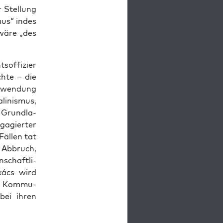
 Stel­lung
mus“ indes
e wäre „des
s­of­fi­zier
h­te – die
Zuwen­dung
li­nis­mus,
 Grund­la­
a­gier­ter
Fäl­len tat
n Abbruch,
­schaft­li­
ukács wird
es Kom­mu­
 bei ihren