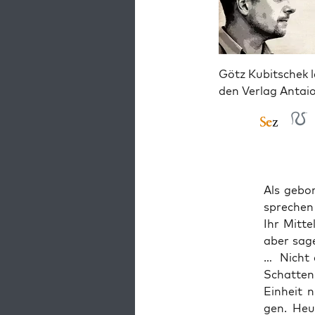
Götz Kubitschek l
den Verlag Antai
Als gebo­
spre­chen
Ihr Mit­t
aber sage
… Nicht di
Schat­ten
Ein­heit 
gen. Heu­