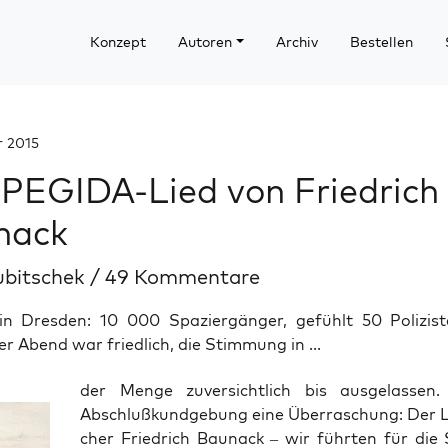
Konzept
Autoren
Archiv
Bestellen
r 2015
PEGIDA-Lied von Friedrich
nack
ubitschek
/
49 Kommentare
in Dresden: 10 000 Spaziergänger, gefühlt 50 Polizis
er Abend war friedlich, die Stimmung in ...
der Men­ge zuver­sicht­lich bis aus­ge­las­se
Abschluß­kund­ge­bung eine Über­ra­schung: Der L
cher Fried­rich Bau­nack – wir führ­ten für die S