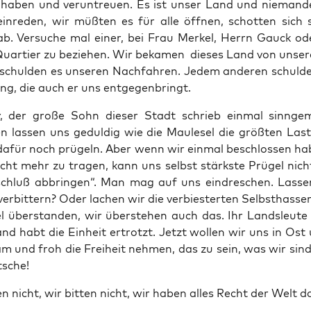
aben und ver­un­treu­en. Es ist unser Land und nie­man­
in­re­den, wir müß­ten es für alle öff­nen, schot­ten sich
ab. Ver­su­che mal einer, bei Frau Mer­kel, Herrn Gauck od
ar­tier zu bezie­hen. Wir beka­men die­ses Land von unse­r
schul­den es unse­ren Nach­fah­ren. Jedem ande­ren schul­d
ung, die auch er uns entgegenbringt.
 der gro­ße Sohn die­ser Stadt schrieb ein­mal sinn­ge­
n las­sen uns gedul­dig wie die Maul­esel die größ­ten Las­t
afür noch prü­geln. Aber wenn wir ein­mal beschlos­sen hab
icht mehr zu tra­gen, kann uns selbst stärks­te Prü­gel nich
chluß abbrin­gen“. Man mag auf uns ein­dre­schen. Las­s
r­bit­tern? Oder lachen wir die ver­bies­ter­ten Selbst­has­s
l über­stan­den, wir über­ste­hen auch das. Ihr Lands­leu­te i
and habt die Ein­heit ertrotzt. Jetzt wol­len wir uns in Os
m und froh die Frei­heit neh­men, das zu sein, was wir sind
tsche!
en nicht, wir bit­ten nicht, wir haben alles Recht der Welt d