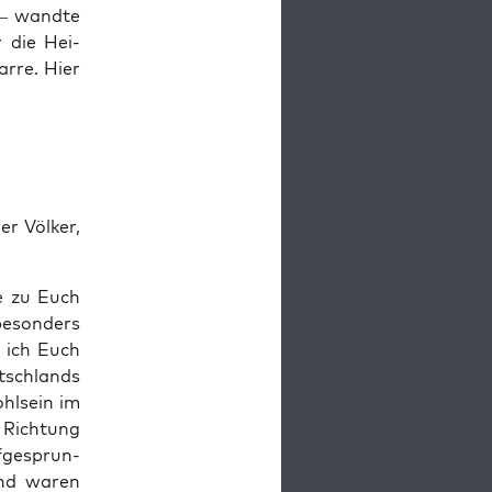
– wand­te
r die Hei­
r­re. Hier
er Völ­ker,
te zu Euch
beson­ders
s ich Euch
tsch­lands
ohl­sein im
 Rich­tung
­ge­sprun­
 und waren