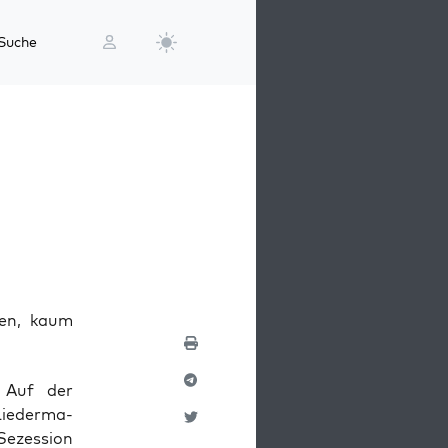
Suche
ten, kaum
n. Auf der
ie­der­ma­
ezes­si­on