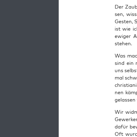
Der Zau­b
sen, wis­
Ges­ten, 
ist wie i
ewi­ger 
stehen.
Was macht
sind ein 
uns selbs
mal schwe
chris­tia­
nen kämp­
gelas­sen
Wir wid­m
Gewer­ke
dafür bew
Oft wur­d