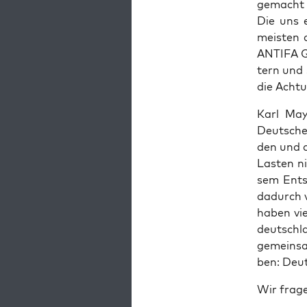
gemacht h
Die uns e
meis­ten 
ANTIFA Qu
tern und 
die Ach­t
Karl May,
Deut­sche
den und d
Las­ten n
sem Ent­s
dadurch ve
haben vie
deutsch­l
gemein­sa
ben: Deu
Wir fra­g