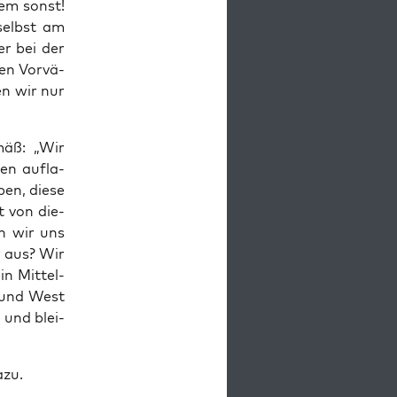
dem sonst!
 selbst am
er bei der
en Vor­vä­
en wir nur
mäß: „Wir
en auf­la­
en, die­se
t von die­
en wir uns
er aus? Wir
n Mit­tel­
t und West
 und blei­
azu.