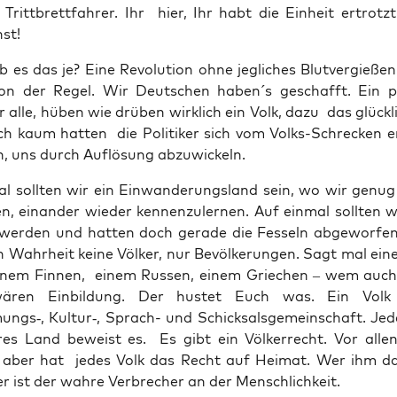
Tritt­brett­fah­rer. Ihr hier, Ihr habt die Ein­heit ertrotz
st!
s das je? Eine Revo­lu­ti­on ohne jeg­li­ches Blut­ver­gie­ße
on der Regel. Wir Deut­schen haben´s geschafft. Ein 
 alle, hüben wie drü­ben wirk­lich ein Volk, dazu das glück­li
h kaum hat­ten die Poli­ti­ker sich vom Volks-Schre­cken er
n, uns durch Auf­lö­sung abzuwickeln.
al soll­ten wir ein Ein­wan­de­rungs­land sein, wo wir genu
n, ein­an­der wie­der ken­nen­zu­ler­nen. Auf ein­mal soll­ten w
wer­den und hat­ten doch gera­de die Fes­seln abge­wor­fen
n Wahr­heit kei­ne Völ­ker, nur Bevöl­ke­run­gen. Sagt mal ein
einem Fin­nen, einem Rus­sen, einem Grie­chen – wem auc
wären Ein­bil­dung. Der hus­tet Euch was. Ein Volk
gs‑, Kultur‑, Sprach- und Schick­sals­ge­mein­schaft. Jede
res Land beweist es. Es gibt ein Völ­ker­recht. Vor alle
aber hat jedes Volk das Recht auf Hei­mat. Wer ihm das 
r ist der wah­re Ver­bre­cher an der Menschlichkeit.