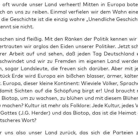
oft wur­de unser Land ver­heert! Mit­ten in Euro­pa bote
sich an uns zu rei­ben. Ein­mal ver­fie­len wir dem Wahn eine
die Geschich­te ist die ein­zig wah­re „Unend­li­che Geschich
ennt sie nicht.
schen sind flei­ßig. Mit den Rän­ken der Poli­tik ken­nen wir
r­trau­ten wir arg­los den Eiden unse­rer Poli­ti­ker. Jetzt s
­rer Arbeit auf und sehen, daß jeden Tag Deutsch­land 
schwin­det und wir zu Frem­den im eige­nen Land wer­den
, sogar Lands­leu­te, die freu­en sich dar­über. Aber mit 
Stück Erde wird Euro­pa ein biß­chen blas­ser, ärmer, käl­te
r. Euro­pa, die­ser klei­ne Kon­ti­nent: Wie­vie­le Völ­ker, Spra­c
amit Sich­ten auf die Schöp­fung birgt er! Und braucht 
hr Bio­top, um zu wach­sen, zu blü­hen und mit die­sem Blü­he
u machen? Kul­tur ist mehr als Folk­lo­re: Jede Kul­tur, jedes V
Got­tes (J.G. Her­der) und das Bio­top, das ist die Hei­mat
ut­sche­res Wort?
r uns also unser Land zurück, das sich die Par­tei­en z