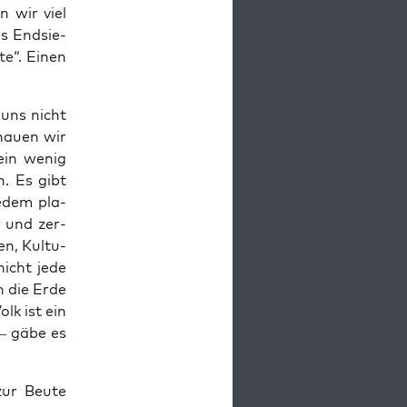
n wir viel
s End­sie­
­te“. Einen
 uns nicht
chau­en wir
ein wenig
. Es gibt
jedem pla­
r und zer­
hen, Kul­tu­
nicht jede
n die Erde
olk ist ein
 – gäbe es
ur Beu­te