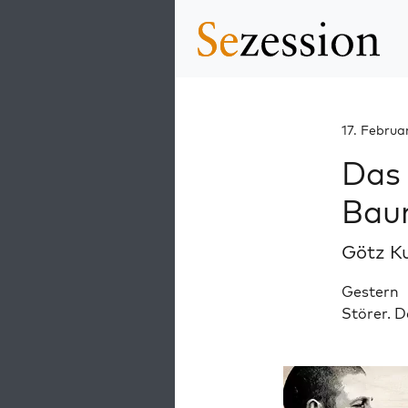
17. Februa
Das 
Bau
Götz K
Gestern 
Störer. D