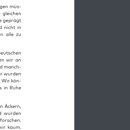
i­gen müs­
 glei­chen
te geprägt
d nicht in
n alle zu
eut­schen
den wir an
und manch­
ir wur­den
n. Wir kön­
s in Ruhe
en Äckern,
d wur­den
for­schen.
 wir kaum.