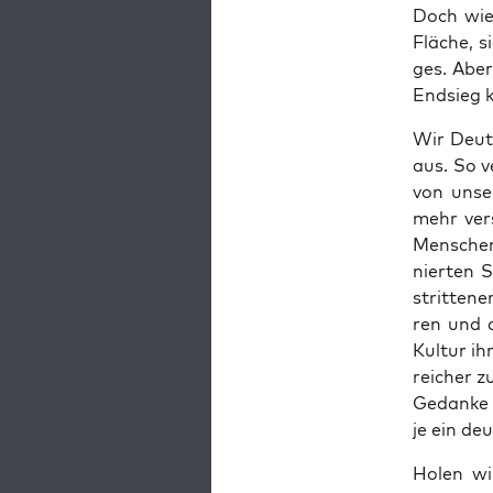
Doch wie 
Flä­che, 
ges. Aber 
End­sieg k
Wir Deut­
aus. So ve
von unse
mehr ver­
Men­schen
nier­ten 
strit­te­ne
ren und d
Kul­tur i
rei­cher z
Gedan­ke 
je ein de
Holen wi