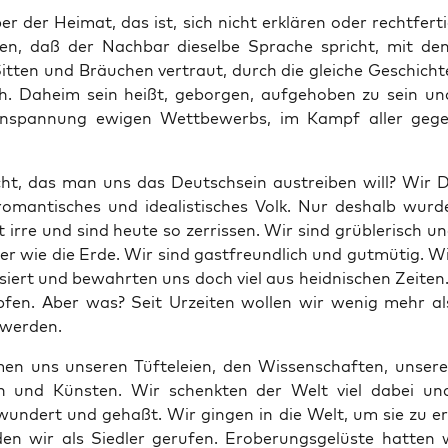
er der Hei­mat, das ist, sich nicht erklä­ren oder recht­fer­t
sen, daß der Nach­bar die­sel­be Spra­che spricht, mit den
Sit­ten und Bräu­chen ver­traut, durch die glei­che Geschich­
ch. Daheim sein heißt, gebor­gen, auf­ge­ho­ben zu sein un
Anspan­nung ewi­gen Wett­be­werbs, im Kampf aller gege
, das man uns das Deutsch­sein aus­trei­ben will? Wir D
roman­ti­sches und idea­lis­ti­sches Volk. Nur des­halb wur­
t irre und sind heu­te so zer­ris­sen. Wir sind grüb­le­risch 
r wie die Erde. Wir sind gast­freund­lich und gut­mü­tig. W
ni­siert und bewahr­ten uns doch viel aus heid­ni­schen Zei­te
fen. Aber was? Seit Urzei­ten wol­len wir wenig mehr al
 werden.
en uns unse­ren Tüf­te­lei­en, den Wis­sen­schaf­ten, unse­r
n und Küns­ten. Wir schenk­ten der Welt viel dabei un
un­dert und geh­aßt. Wir gin­gen in die Welt, um sie zu er
en wir als Sied­ler geru­fen. Erobe­rungs­ge­lüs­te hat­ten