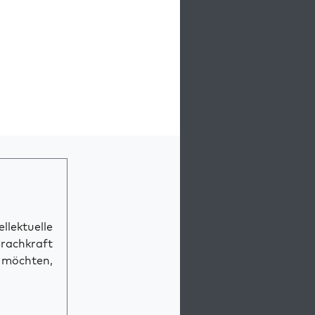
llektuelle
prachkraft
n möchten,