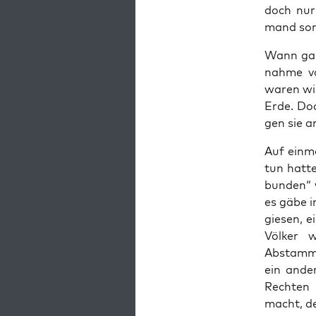
doch nur 
mand son
Wann gab e
nah­me v
waren wir
Erde. Doc
gen sie a
Auf ein­m
tun hat­te
bun­den“ 
es gäbe i
gie­sen, 
Völ­ker 
Abstammun
ein ande­
Rech­ten 
macht, de