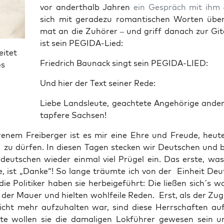
vor andert­halb Jah­ren
ein Gespräch mit ihm
sich mit gera­de­zu roman­ti­schen Wor­ten übe
mat an die Zuhö­rer – und griff danach zur Gita
ist sein PEGIDA-Lied:
eitet
Fried­rich Bau­nack singt sein PEGIDA-LIED:
os
Und hier der Text sei­ner Rede:
Lie­be Lands­leu­te, geach­te­te Ange­hö­ri­ge ande­r
tap­fe­re Sachsen!
re­nem Frei­ber­ger ist es mir eine Ehre und Freu­de, heu­
 zu dür­fen. In die­sen Tagen ste­cken wir Deut­schen und 
el­deut­schen wie­der ein­mal viel Prü­gel ein. Das ers­te, wa
, ist „Dan­ke“! So lan­ge träum­te ich von der Ein­heit Deu
e Poli­ti­ker haben sie her­bei­ge­führt: Die lie­ßen sich´s w
 der Mau­er und hiel­ten wohl­fei­le Reden. Erst, als der Zug
nicht mehr auf­zu­hal­ten war, sind die­se Herr­schaf­ten auf
te wol­len sie die dama­li­gen Lok­füh­rer gewe­sen sein