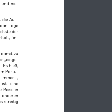
t und nie­
n, die Aus­
paar Tage
chs­te der
holt, fin­
g damit zu
ir „ein­ge­
. Es hieß,
em Por­tu­
h immer –,
 ist eine
 Rei­se in
n ande­ren
strei­tig